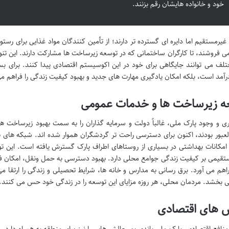
خود و خانواده هایشان رقم بزنند.
یرمستقیم اما دایره ای گسترده تر دارند؛ از تأمین کنندگان مواد غذایی برای رست
می فروشند، تا کارگران ساختمانی که در توسعه زیرساخت ها مشارکت دارند. این تنو
لف می توانند جایگاهی برای خود در این اکوسیستم اقتصادی پیدا کنند. برای بسی
مد است، بلکه امکان یادگیری مهارت های جدید و بهبود کیفیت زندگی را فراهم می
ه زیرساخت ها و خدمات عمومی
 و وجود پارک ملی، غالباً دولت و سرمایه گذاران را به سمت بهبود زیرساخت ه
بور بودند، اکنون برای دسترسی راحت تر گردشگران هموار شده اند. شبکه های بر
امکانات بهداشتی در بسیاری از روستاهای اطراف پارک گسترش یافته است. این ت
ستقیمی بر کیفیت زندگی جوامع محلی دارد. بهبود دسترسی به حمل ونقل، امکان ف
راهم می آورد. برق رسانی به مدارس و خانه ها، شرایط تحصیلی و زندگی را ارتق
ی بخشد. مردمان محلی، هر روزه مزایای این توسعه را در زندگی خود حس می کنند.
 های اقتصادی
 منافع اقتصادی، پارک ملی باندی پور چالش هایی را نیز برای منطقه به همراه دار