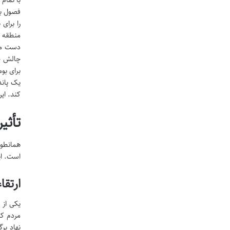
فصول با
را برای
منطقه م
دست می 
چالش جد
برای بو
یک پاند
کند. ای
تأثی
همانطور
است. ای
ارتق
یکی از 
مردم کم
نهاد بر