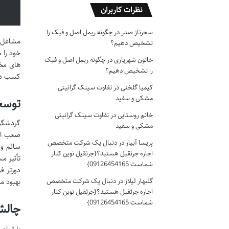
نظرات کاربران
سحرناز صدر
در
چگونه ریمل اصل و فیک را
مشاغل غ
تشخیص دهیم؟
خود را 
خاتون شهریاری
در
چگونه ریمل اصل و فیک
های مخت
را تشخیص دهیم؟
کسب درآ
کیمیا گلخنی
در
تفاوت سینک گرانیتی
مشکی و سفید
توسع
خانم روستایی
در
تفاوت سینک گرانیتی
گردشگری
مشکی و سفید
صعب الع
پریسا آبیار
در
دنبال یک شرکت متخصص
سالم و 
اجاره جرثقیل هستید؟{جرثقیل نوین کنار
تأثیر م
شماست 09126454165}
دورتر ف
گلبهار لیلاز
در
دنبال یک شرکت متخصص
بهبود م
اجاره جرثقیل هستید؟{جرثقیل نوین کنار
شماست 09126454165}
چالش
با تمام