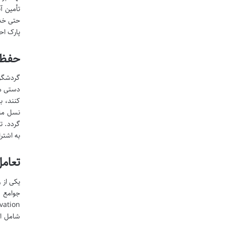
تأمین آ
حتی خدم
پارک ا
حفظ 
گردشگری
دستی مح
کنند، ب
نسل منت
گردد. ت
به اشتر
تعام
یکی از 
شامل اس