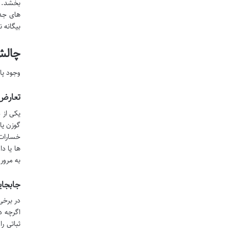
بخشد. پ
های جدی
بیگانه ن
چالش
وجود پا
تعارض
یکی از 
گوزن یا
خسارات 
ها یا د
به مرور
جابجای
در برخی
اگرچه د
ثباتی ر