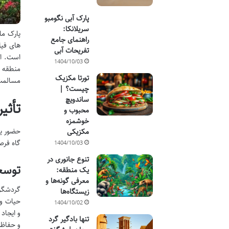
پارک آبی نگومبو
سریلانکا:
پارک مل
راهنمای جامع
های فیل
تفریحات آبی
است. اه
1404/10/03
منطقه گ
تورتا مکزیک
مسالمت 
چیست؟ |
ساندویچ
تأثی
محبوب و
خوشمزه
حضور یک
مکزیکی
گاه فرص
1404/10/03
تنوع جانوری در
توسع
یک منطقه:
معرفی گونه‌ها و
گردشگری
زیستگاه‌ها
حیات وح
1404/10/02
و ایجاد
تنها بادگیر گرد
و حفاظت