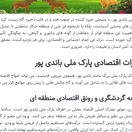
ی باندی پور، با وسعتی خیره کننده در جنوب هند و در قلب ذخیره گاه زیست کره نی
 های وحشی آسیاست، بلکه با تاریخچه ای غنی از منطقه شکار سلطنتی تا تبدیل 
میت این منطقه فراتر از حفاظت از گونه های جانوری و گیاهی، به چگونگی تأثیر
ره خورده است. درک این ابعاد اجتماعی و اقتصادی، برای هر بازدیدکننده، محقق
آمیز انسان و طبیعت را دارد، ضروری است.
رات اقتصادی پارک ملی باندی پور
 پارک ملی بزرگ مانند باندی پور، همچون نیرویی قدرتمند، می تواند امواج اقتصادی
ت های طلایی را به ساحل می آورند و گاه چالش هایی را پیش روی جوامع قرار می ده
ه گردشگری و رونق اقتصادی منطقه ای
، موتور محرک اصلی اقتصاد محلی در اطراف پارک ملی باندی پور است. سالانه هزا
ش بی نظیر و مناظر طبیعی بکر به این منطقه سفر می کنند. ورود این حجم از گر
 یک زنجیره ارزش گسترده است. درآمدهای مستقیم حاصل از فروش بلیط ورودی، توره
 از آن کمک می کند. اما ارزش واقعی، در درآمدهای غیرمستقیم نهفته است که 