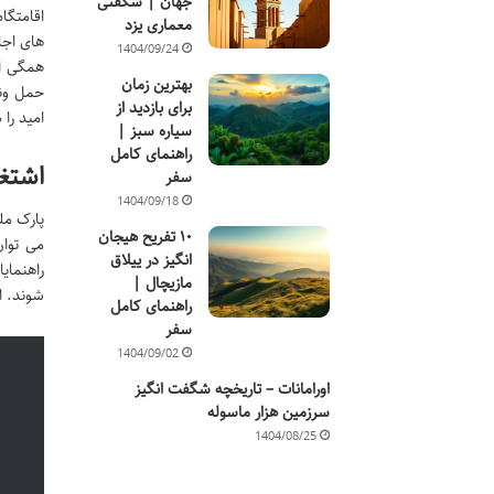
جهان | شگفتی
اقامتگا
معماری یزد
های اجا
1404/09/24
همگی از
بهترین زمان
حمل ونق
برای بازدید از
امید را
سیاره سبز |
راهنمای کامل
اشتغ
سفر
1404/09/18
پارک مل
۱۰ تفریح هیجان
می توا
انگیز در ییلاق
راهنمای
مازیچال |
شوند. ا
راهنمای کامل
سفر
1404/09/02
اورامانات – تاریخچه شگفت انگیز
سرزمین هزار ماسوله
1404/08/25