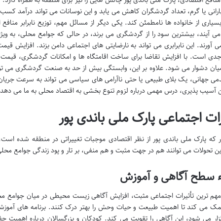
رانی یا گرم، تعداد گردشگران کاهش می یابد و این نوسانات می تواند درآمد کسب 
 بسیاری از خانواده ها نامطمئن کند. یکی دیگر از مسائل مهم، توزیع نابرابر مناف
ی آیند، بیشترین سود را از گردشگری می برند، در حالی که جوامع محلی، به ویژه
آورند. این نابرابری می تواند به نارضایتی های اجتماعی دامن بزند. افزایش قیم
ی است. با افزایش تقاضا برای ساخت اقامتگاه ها و امکانات گردشگری، قیمت 
میان دشوار می شود. علاوه بر این، وابستگی بیش از حد به صنعت گردشگری می تواند
می جهانی، یک بلای طبیعی یا حتی ناآرامی های سیاسی می تواند به سرعت جریان 
ن آسیب پذیری، درس مهمی درباره لزوم تنوع بخشی به اقتصاد محلی به ما می دهد.
رات اجتماعی پارک ملی باندی پور
 که پارک ملی باندی پور از نظر اقتصادی موجبات تغییراتی در منطقه شده است، د
ن تحولات می توانند هم در جهت مثبت و هم منفی، بر تار و پود زندگی جوامع محل
اء سطح آگاهی و آموزش
مهم ترین تأثیرات اجتماعی مثبت، افزایش آگاهی زیست محیطی در میان جوامع 
ک می کند تا اهمیت طبیعت و حیات وحش را بهتر درک کنند. برنامه های آموزشی
گزار می شود، این آگاهی را تقویت می کند. کودکان و بزرگسالان درباره اهمی