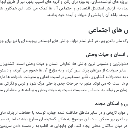
روژه های توانمندسازی، به ویژه برای زنان و گروه های آسیب پذیر، نیز از طریق ا
د، به افزایش استقلال اقتصادی و اجتماعی آن ها کمک می کند. این همکاری ها ب
بینند، بلکه آن را بخشی از میراث و آینده خود بدانند.
 های اجتماعی
رک ملی باندی پور، در کنار تمام مزایا، چالش های اجتماعی پیچیده ای را نیز برای جو
 انسان و حیات وحش
دشوارترین و ملموس ترین چالش ها، تعارض انسان و حیات وحش است. کشاورزان 
 سایر حیوانات از مرزهای پارک عبور کرده و به مزارع آن ها هجوم می آورند، و دس
به محصولات کشاورزی، تأثیر مستقیمی بر امنیت غذایی و معیشت خانواده ها دارد.
ام ها است که می تواند منجر به جراحات جدی یا حتی مرگ شود و ترس و نگرانی عمی
 زمان می تواند به احساس خصومت نسبت به حیات وحش و برنامه های حفاظتی من
ی و اسکان مجدد
 موارد تاریخی و در سایر مناطق حفاظت شده جهان، توسعه یا حفاظت از پارک های
ر باندی پور ممکن است این موضوع به شکل گسترده ای مطرح نباشد، اما پتانسیل 
ا در میان ساکنان محلی ایجاد کند. این جابجایی ها اغلب به از دست دادن سرزم