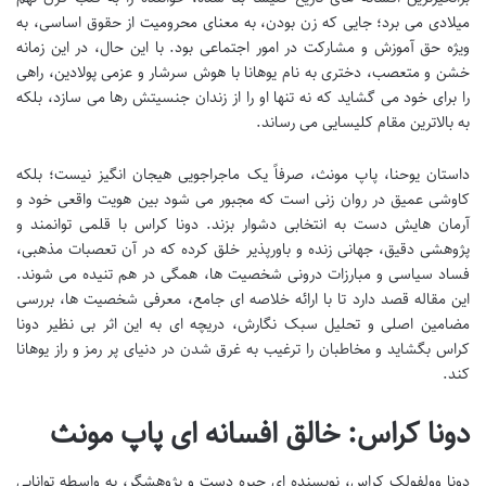
میلادی می برد؛ جایی که زن بودن، به معنای محرومیت از حقوق اساسی، به
ویژه حق آموزش و مشارکت در امور اجتماعی بود. با این حال، در این زمانه
خشن و متعصب، دختری به نام یوهانا با هوش سرشار و عزمی پولادین، راهی
را برای خود می گشاید که نه تنها او را از زندان جنسیتش رها می سازد، بلکه
به بالاترین مقام کلیسایی می رساند.
داستان یوحنا، پاپ مونث، صرفاً یک ماجراجویی هیجان انگیز نیست؛ بلکه
کاوشی عمیق در روان زنی است که مجبور می شود بین هویت واقعی خود و
آرمان هایش دست به انتخابی دشوار بزند. دونا کراس با قلمی توانمند و
پژوهشی دقیق، جهانی زنده و باورپذیر خلق کرده که در آن تعصبات مذهبی،
فساد سیاسی و مبارزات درونی شخصیت ها، همگی در هم تنیده می شوند.
این مقاله قصد دارد تا با ارائه خلاصه ای جامع، معرفی شخصیت ها، بررسی
مضامین اصلی و تحلیل سبک نگارش، دریچه ای به این اثر بی نظیر دونا
کراس بگشاید و مخاطبان را ترغیب به غرق شدن در دنیای پر رمز و راز یوهانا
کند.
دونا کراس: خالق افسانه ای پاپ مونث
دونا وولفولک کراس، نویسنده ای چیره دست و پژوهشگر، به واسطه توانایی