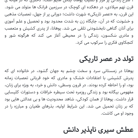
، شرح زندگی پر فراز و نشیب یوهانا اینگل هایم است؛ دختری که در میانه ی
قرن نهم میلادی، در دهکده ای کوچک در سرزمین فرانک ها متولد می شود.
این قرن، به «عصر تاریکی» شهرت داشت؛ دورانی پر از جهل، تعصبات مذهبی
و خشونت که در آن، جایگاه زن به شدت محدود بود و تحصیل و علم آموزی
برای آنان گناهی نابخشودنی تلقی می شد. یوهانا، از پدری کشیش و متعصب
و مادری سَکسون، زندگی را در محیطی آغاز می کند که هرگونه شور و
کنجکاوی فکری را سرکوب می کرد.
تولد در عصر تاریکی
یوهانا در زمستانی سرد و سخت چشم به جهان گشود، در خانواده ای که
پدرش کشیشی با اعتقادات خشک و مادری که خود قربانی تعصبات زمانه
بود، او را احاطه کرده بودند. در قرون وسطی، دانش و خرد، به ویژه برای زنان،
مفهومی بیگانه بود و زندگی روزمره تحت سیطره خرافات و دستورات کلیسایی
قرار داشت. یوهانا از همان کودکی، شاهد محدودیت ها و بی عدالتی هایی بود
که بر زنان تحمیل می شد. این شرایط اولیه، بذرهای طغیان و مبارزه را در
وجود او می کاشت.
عطش سیری ناپذیر دانش