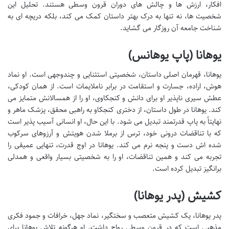
افکار، ارزش ها و چالش های دوران قرون وسطی هستند. تحلیل این
شخصیت ها، نه تنها به درک بهتر داستان کمک می کند، بلکه دریچه ای به
شناخت جامعه آن روزگار می گشاید.
یوهانا (پاپ یوهانس)
یوهانا، قهرمان اصلی داستان، شخصیتی استثنایی و چندوجهی است. او نماد
هوش، اراده، جسارت و استقامت در برابر ناملایمات است. از همان کودکی،
عطش سیری ناپذیر او برای دانش و کنجکاوی، او را از همسالانش متمایز می
کند. یوهانا در طول داستان، از دختری کنجکاو به راهبی محقق، پزشک ماهر و
نهایتاً به پاپ قدرتمند تبدیل می شود. با این حال، او انسانی آسیب پذیر است
که با تناقضات درونی خود، ترس از برملا شدن هویتش و آرزوهای سرکوب
شده اش دست و پنجه نرم می کند. یوهانا در اوج قدرت، تنهایی عمیقی را
تجربه می کند و همین تناقضات، او را به شخصیتی بسیار واقعی و همدلی
برانگیز تبدیل کرده است.
کشیش (پدر یوهانا)
پدر یوهانا، یک کشیش متعصب و سختگیر، نماد جهل، خرافات و جمود فکری
مذهبی است که در قرون وسطی رواج داشت. او هرگونه تلاش یوهانا برای