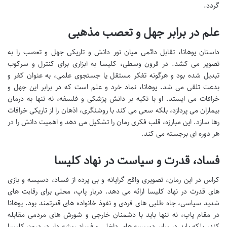
گردد.
علم در برابر جهل و تعصب مذهبی
داستان یوهانا، تقابل دائمی میان نور دانش و تاریکی جهل و تعصب را به
تصویر می کشد. در قرون وسطی، کلیسا به ابزاری برای کنترل و سرکوب
تبدیل شده بود و هرگونه تفکر مستقل یا جستجوی علمی، به عنوان کفر و
بدعت تلقی می شد. یوهانا، نماد خرد و علم است که در برابر این جهل و
خرافات می ایستد. او با تکیه بر دانش پزشکی و فلسفه، نه تنها به درمان
بیماران می پردازد، بلکه سعی می کند با روشنگری، اذهان را از تاریکی خرافات
رها سازد. این مبارزه، قلب فکری رمان را تشکیل می دهد و اهمیت دانش را در
هر دوره ای برجسته می کند.
فساد، قدرت و سیاست در نهاد کلیسا
کراس در این رمان، تصویری واقع گرایانه و بی پرده از فساد، دسیسه و بازی
های قدرت در نهاد کلیسا ارائه می دهد. دربار پاپ، محلی برای رقابت های
شدید سیاسی، جاه طلبی های فردی و نفوذ خانواده های قدرتمند بود. یوهانا
در مقام پاپ، نه تنها باید با دشمنان خارجی و شورش های مردمی مقابله
کند، بلکه باید در برابر دسیسه های داخلی و فساد ریشه دار در درون کلیسا