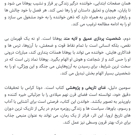
همان صفحات ابتدایی، خواننده درگیر زندگی پر فراز و نشیب یوهانا می شود و
تا پایان، هیجان و تعلیق داستان او را رها نمی کند. هر فصل با خود چالش ها
و رازهای جدیدی به همراه دارد که ذهن خواننده را به خود مشغول می سازد و
او را به ادامه مطالعه ترغیب می کند.
دوم،
شخصیت پردازی عمیق و لایه مند
یوهانا است. او نه یک قهرمان بی
نقص، بلکه انسانی است با تمام نقاط قوت و ضعفش، با آرزوها، ترس ها و
فداکاری هایش. خواننده می تواند با یوهانا همذات پنداری کند، مبارزات درونی
او را حس کند و از شجاعت و هوش او الهام بگیرد. یوهانا نماد زنی است که در
سخت ترین شرایط، برای رسیدن به آرزوهایش می جنگد و این ویژگی، او را به
شخصیتی بسیار الهام بخش تبدیل می کند.
سومین دلیل،
غنای تاریخی و پژوهشی
کتاب است. دونا کراس با تحقیقات
دقیق خود، توانسته است فضای قرن نهم میلادی را با جزئیاتی خیره کننده و
باورپذیر به تصویر بکشد. خواندن این کتاب، فرصتی است برای آشنایی با آداب
و رسوم، باورها، سیاست ها و زندگی روزمره مردم در یکی از تاریک ترین دوران
های تاریخ اروپا. این اثر، فراتر از یک رمان، می تواند به عنوان منبعی جذاب
برای درک بهتر قرون وسطی نیز عمل کند.