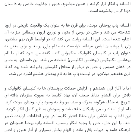
افسانه و انکار قرار گرفته و همین موضوع، عمق و جذابیت خاصی به داستان
دونا کراس بخشیده است.
افسانه پاپ یوحنای مونث، برای قرن ها به عنوان یک واقعیت تاریخی در اروپا
شناخته می شد و حتی در برخی از متون و تواریخ قرون وسطایی نیز به آن
اشاره شده است. این افسانه روایت می کند که در اواسط قرن نهم میلادی،
زنی با پوشیدن لباس مردانه، توانست به مقام پاپی برسد و برای مدتی به
عنوان پاپ بر کلیسای کاتولیک حکمرانی کند. گفته می شود که او با نام
یوهانس انگلیکوس (یوهانس انگلیسی) شناخته می شد. این داستان، به حدی
در اذهان عمومی و حتی در برخی از محافل کلیسایی پذیرفته شده بود که تا
قرن هفدهم میلادی، در لیست پاپ ها به نام یوحنای هشتم اشاره می شد.
اما با آغاز قرن هفدهم و افزایش حملات پروتستان ها به کلیسای کاتولیک و
تلاش برای افشای نقاط ضعف آن، نهاد کلیسا به صورت سازمان یافته ای
شروع به حذف هرگونه مدرک و سند مربوط به وجود پاپ یوحنای مونث کرد.
نام او از اسناد رسمی واتیکان حذف شد و وجودش به طور کامل انکار گردید.
این اقدام، به تلاشی برای حفظ اعتبار کلیسا در برابر انتقادات فزاینده تعبیر
شد. با این حال، حتی با وجود انکار رسمی، افسانه پاپ یوحنا همچنان در
فرهنگ عامه و ادبیات باقی ماند و الهام بخش بسیاری از آثار هنری و ادبی