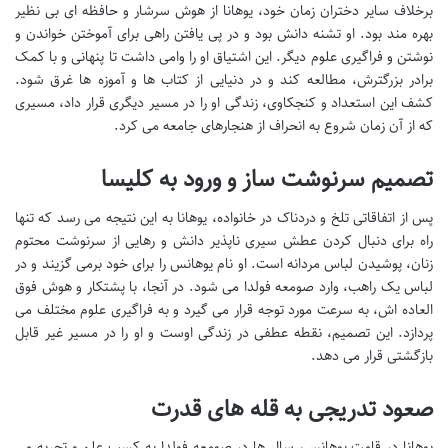
برخلاف سایر دختران زمان خود، یوهانا از هوش سرشار و حافظه ای بی نظیر
بهره مند بود. او تشنه دانش بود و در پی یافتن راهی برای آموختن خواندن و
نوشتن و فراگیری علوم دیگر. این اشتیاق او را وامی داشت تا پنهانی و با کمک
برادر بزرگترش، مطالعه کند و در دنیایی از کتاب ها و آموزه ها غرق شود.
کشف این استعداد و کنجکاوی، زندگی او را در مسیر دیگری قرار داد، مسیری
که از آن زمان شروع به انحراف از هنجارهای جامعه می کرد.
تصمیم سرنوشت ساز و ورود به کلیسا
پس از اتفاقاتی تلخ و دردناک در خانواده، یوهانا به این نتیجه می رسد که تنها
راه برای دنبال کردن عطش سیری ناپذیر دانش و رهایی از سرنوشت محتوم
زنان، پوشیدن لباس مردانه است. او نام یوهانس را برای خود برمی گزیند و در
لباس یک راهب، وارد صومعه فولدا می شود. در آنجا، با پشتکار و هوش فوق
العاده اش، به سرعت مورد توجه قرار می گیرد و به فراگیری علوم مختلف می
پردازد. این تصمیم، نقطه عطفی در زندگی اوست و او را در مسیر غیر قابل
بازگشتی قرار می دهد.
صعود تدریجی به قله های قدرت
یوهانا در قامت یوهانس، سال ها در صومعه فولدا به کسب علم و تجربه می