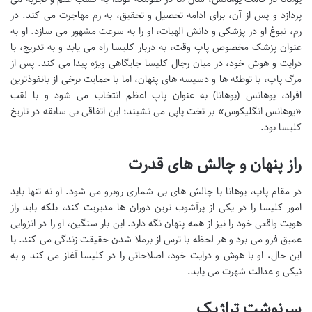
پردازد و پس از آن، برای ادامه تحصیل و تحقیق، به رم مهاجرت می کند. در
رم، نبوغ او در پزشکی و دانش الهیات، او را به سرعت مشهور می سازد. او به
عنوان پزشک مخصوص پاپ وقت، به دربار کلیسا راه می یابد و به تدریج، با
درایت و هوش خود، در میان رجال کلیسا جایگاهی ویژه پیدا می کند. پس از
مرگ پاپ، با توطئه ها و دسیسه های پنهان، اما با حمایت برخی از بانفوذترین
افراد، یوهانس (یوهانا) به عنوان پاپ اعظم انتخاب می شود و با لقب
«یوهانس انگلیکوس» بر تخت پاپی می نشیند؛ این اتفاقی بی سابقه در تاریخ
کلیسا بود.
راز پنهان و چالش های قدرت
در مقام پاپ، یوهانا با چالش های بی شماری روبرو می شود. او نه تنها باید
امور کلیسا را در یکی از پرآشوب ترین دوران ها مدیریت کند، بلکه باید راز
هویت واقعی خود را نیز از همه پنهان نگه دارد. این بار سنگین، او را در انزوایی
عمیق فرو می برد و هر لحظه با ترس از برملا شدن حقیقت زندگی می کند. با
این حال، او با هوش و درایت خود، اصلاحاتی را در کلیسا آغاز می کند و به
نیکی و عدالت شهرت می یابد.
سرنوشت تراژیک