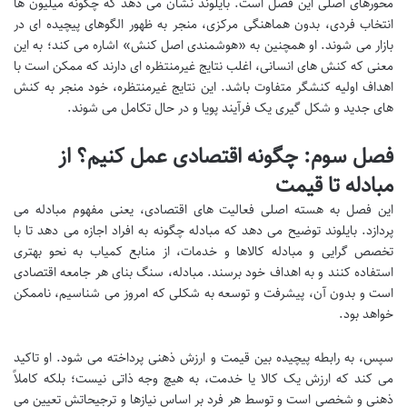
محورهای اصلی این فصل است. بایلوند نشان می دهد که چگونه میلیون ها
انتخاب فردی، بدون هماهنگی مرکزی، منجر به ظهور الگوهای پیچیده ای در
بازار می شوند. او همچنین به «هوشمندی اصل کنش» اشاره می کند؛ به این
معنی که کنش های انسانی، اغلب نتایج غیرمنتظره ای دارند که ممکن است با
اهداف اولیه کنشگر متفاوت باشد. این نتایج غیرمنتظره، خود منجر به کنش
های جدید و شکل گیری یک فرآیند پویا و در حال تکامل می شوند.
فصل سوم: چگونه اقتصادی عمل کنیم؟ از
مبادله تا قیمت
این فصل به هسته اصلی فعالیت های اقتصادی، یعنی مفهوم مبادله می
پردازد. بایلوند توضیح می دهد که مبادله چگونه به افراد اجازه می دهد تا با
تخصص گرایی و مبادله کالاها و خدمات، از منابع کمیاب به نحو بهتری
استفاده کنند و به اهداف خود برسند. مبادله، سنگ بنای هر جامعه اقتصادی
است و بدون آن، پیشرفت و توسعه به شکلی که امروز می شناسیم، ناممکن
خواهد بود.
سپس، به رابطه پیچیده بین قیمت و ارزش ذهنی پرداخته می شود. او تاکید
می کند که ارزش یک کالا یا خدمت، به هیچ وجه ذاتی نیست؛ بلکه کاملاً
ذهنی و شخصی است و توسط هر فرد بر اساس نیازها و ترجیحاتش تعیین می