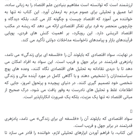
ارزشمند است که توانسته است مفاهیم بنیادین علم اقتصاد را به زبانی ساده،
اما عمیق و تحلیلی برای عموم مردم به ارمغان آورد. این کتاب نه تنها به
خواننده می آموزد که اقتصاد چیست و چگونه کار می کند، بلکه دیدگاه و
چارچوبی منحصر به فرد برای تفکر اقتصادی ارائه می دهد که ریشه در مکتب
اقتصاد اتریشی دارد. این رویکرد، بر اهمیت کنش های فردی، پویایی
فرآیندهای بازار و پیامدهای ناخواسته مداخلات دولتی تأکید می کند.
در نهایت، سواد اقتصادی که بایلوند آن را «فلسفه ای برای زندگی» می نامد،
پادزهری قدرتمند در برابر جهل و فریب است. این سواد به افراد امکان می
دهد تا با دیدی نقادانه به تحلیل های اقتصادی نگاه کنند، وعده های پوچ
سیاستمداران را تشخیص دهند و با آگاهی کامل در مورد آینده مالی و زندگی
شخصی خود تصمیم گیری کنند. در دنیای پیچیده و پرتحول امروز، جایی که
اطلاعات غلط و تحلیل های نادرست به وفور یافت می شود، درک صحیح از
مبانی اقتصاد نه تنها یک مزیت، بلکه یک ضرورت انکارناپذیر است.
سواد اقتصادی که بایلوند آن را «فلسفه ای برای زندگی» می نامد، پادزهری
قدرتمند در برابر جهل و فریب است.
این کتاب، با فراهم آوردن ابزارهای تحلیلی لازم، خواننده را قادر می سازد تا