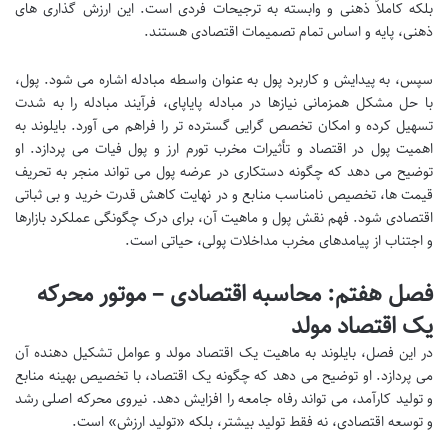
بلکه کاملاً ذهنی و وابسته به ترجیحات فردی است. این ارزش گذاری های
ذهنی، پایه و اساس تمام تصمیمات اقتصادی هستند.
سپس، به پیدایش و کاربرد پول به عنوان واسطه مبادله اشاره می شود. پول،
با حل مشکل همزمانی نیازها در مبادله پایاپای، فرآیند مبادله را به شدت
تسهیل کرده و امکان تخصص گرایی گسترده تر را فراهم می آورد. بایلوند به
اهمیت پول در اقتصاد و تأثیرات مخرب تورم ارز و پول فیات می پردازد. او
توضیح می دهد که چگونه دستکاری در عرضه پول می تواند منجر به تحریف
قیمت ها، تخصیص نامناسب منابع و در نهایت کاهش قدرت خرید و بی ثباتی
اقتصادی شود. فهم نقش پول و ماهیت آن، برای درک چگونگی عملکرد بازارها
و اجتناب از پیامدهای مخرب مداخلات پولی، حیاتی است.
فصل هفتم: محاسبه اقتصادی – موتور محرکه
یک اقتصاد مولد
در این فصل، بایلوند به ماهیت یک اقتصاد مولد و عوامل تشکیل دهنده آن
می پردازد. او توضیح می دهد که چگونه یک اقتصاد، با تخصیص بهینه منابع
و تولید کارآمد، می تواند رفاه جامعه را افزایش دهد. نیروی محرکه اصلی رشد
و توسعه اقتصادی، نه فقط تولید بیشتر، بلکه «تولید ارزش» است.