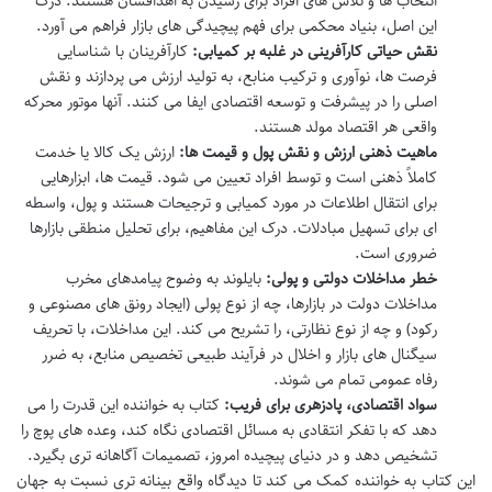
انتخاب ها و تلاش های افراد برای رسیدن به اهدافشان هستند. درک
این اصل، بنیاد محکمی برای فهم پیچیدگی های بازار فراهم می آورد.
نقش حیاتی کارآفرینی در غلبه بر کمیابی:
کارآفرینان با شناسایی
فرصت ها، نوآوری و ترکیب منابع، به تولید ارزش می پردازند و نقش
اصلی را در پیشرفت و توسعه اقتصادی ایفا می کنند. آنها موتور محرکه
واقعی هر اقتصاد مولد هستند.
ماهیت ذهنی ارزش و نقش پول و قیمت ها:
ارزش یک کالا یا خدمت
کاملاً ذهنی است و توسط افراد تعیین می شود. قیمت ها، ابزارهایی
برای انتقال اطلاعات در مورد کمیابی و ترجیحات هستند و پول، واسطه
ای برای تسهیل مبادلات. درک این مفاهیم، برای تحلیل منطقی بازارها
ضروری است.
خطر مداخلات دولتی و پولی:
بایلوند به وضوح پیامدهای مخرب
مداخلات دولت در بازارها، چه از نوع پولی (ایجاد رونق های مصنوعی و
رکود) و چه از نوع نظارتی، را تشریح می کند. این مداخلات، با تحریف
سیگنال های بازار و اخلال در فرآیند طبیعی تخصیص منابع، به ضرر
رفاه عمومی تمام می شوند.
سواد اقتصادی، پادزهری برای فریب:
کتاب به خواننده این قدرت را می
دهد که با تفکر انتقادی به مسائل اقتصادی نگاه کند، وعده های پوچ را
تشخیص دهد و در دنیای پیچیده امروز، تصمیمات آگاهانه تری بگیرد.
این کتاب به خواننده کمک می کند تا دیدگاه واقع بینانه تری نسبت به جهان