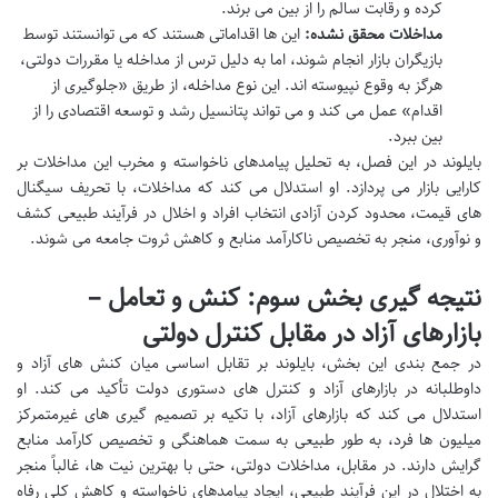
کرده و رقابت سالم را از بین می برند.
مداخلات محقق نشده:
این ها اقداماتی هستند که می توانستند توسط
بازیگران بازار انجام شوند، اما به دلیل ترس از مداخله یا مقررات دولتی،
هرگز به وقوع نپیوسته اند. این نوع مداخله، از طریق «جلوگیری از
اقدام» عمل می کند و می تواند پتانسیل رشد و توسعه اقتصادی را از
بین ببرد.
بایلوند در این فصل، به تحلیل پیامدهای ناخواسته و مخرب این مداخلات بر
کارایی بازار می پردازد. او استدلال می کند که مداخلات، با تحریف سیگنال
های قیمت، محدود کردن آزادی انتخاب افراد و اخلال در فرآیند طبیعی کشف
و نوآوری، منجر به تخصیص ناکارآمد منابع و کاهش ثروت جامعه می شوند.
نتیجه گیری بخش سوم: کنش و تعامل –
بازارهای آزاد در مقابل کنترل دولتی
در جمع بندی این بخش، بایلوند بر تقابل اساسی میان کنش های آزاد و
داوطلبانه در بازارهای آزاد و کنترل های دستوری دولت تأکید می کند. او
استدلال می کند که بازارهای آزاد، با تکیه بر تصمیم گیری های غیرمتمرکز
میلیون ها فرد، به طور طبیعی به سمت هماهنگی و تخصیص کارآمد منابع
گرایش دارند. در مقابل، مداخلات دولتی، حتی با بهترین نیت ها، غالباً منجر
به اختلال در این فرآیند طبیعی، ایجاد پیامدهای ناخواسته و کاهش کلی رفاه