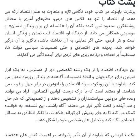
پشت کتاب
پرلنارت بایلوند در کتاب خود، نگاهی تازه و متفاوت به علم اقتصاد ارائه می
دهد. او اقتصاد را تنها به کلاس های درس، دفترهای آماری یا محافل
روشنفکری محدود نمی کند؛ بلکه آن را «فلسفه ای برای زندگی انسان» و
موضوعی همگانی می داند. از دیدگاه او، اقتصاد قلب تمدن و زندگی انسان
است و هر فردی، حتی اگر تمایلی به آن نداشته باشد، ناگزیر با آن درگیر
خواهد شد. پدیده های اقتصادی و حتی تصمیمات سیاسی دولت ها،
مستقیماً بر اهداف و برنامه ریزی های فردی برای آینده تأثیر می گذارند.
این دیدگاه، اقتصاد را از یک رشته تخصصی دور از دسترس، به یک ابزار
ضروری برای درک جهان و اتخاذ تصمیمات آگاهانه در زندگی روزمره تبدیل می
کند. بایلوند با این رویکرد، سواد اقتصادی را پادزهری در برابر جهل و فریب می
شناسد. او معتقد است که با درک درست قوانین اقتصادی، افراد می توانند
وعده های دروغین سیاستمداران را تشخیص دهند و از تصمیماتی که هم حال
و هم آینده را تحت تأثیر قرار می دهند، آگاه باشند. این فلسفه، به خواننده
کمک می کند تا به جای پذیرش کورکورانه اطلاعات، با تفکر انتقادی به مسائل
اقتصادی نگاه کند و تحلیل های شخصی خود را شکل دهد.
مکتب اتریشی که بایلوند از آن تأثیر پذیرفته، بر اهمیت کنش های هدفمند