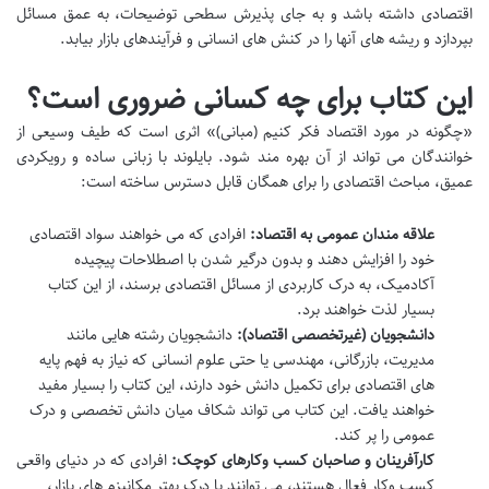
اقتصادی داشته باشد و به جای پذیرش سطحی توضیحات، به عمق مسائل
بپردازد و ریشه های آنها را در کنش های انسانی و فرآیندهای بازار بیابد.
این کتاب برای چه کسانی ضروری است؟
«چگونه در مورد اقتصاد فکر کنیم (مبانی)» اثری است که طیف وسیعی از
خوانندگان می تواند از آن بهره مند شود. بایلوند با زبانی ساده و رویکردی
عمیق، مباحث اقتصادی را برای همگان قابل دسترس ساخته است:
علاقه مندان عمومی به اقتصاد:
افرادی که می خواهند سواد اقتصادی
خود را افزایش دهند و بدون درگیر شدن با اصطلاحات پیچیده
آکادمیک، به درک کاربردی از مسائل اقتصادی برسند، از این کتاب
بسیار لذت خواهند برد.
دانشجویان (غیرتخصصی اقتصاد):
دانشجویان رشته هایی مانند
مدیریت، بازرگانی، مهندسی یا حتی علوم انسانی که نیاز به فهم پایه
های اقتصادی برای تکمیل دانش خود دارند، این کتاب را بسیار مفید
خواهند یافت. این کتاب می تواند شکاف میان دانش تخصصی و درک
عمومی را پر کند.
کارآفرینان و صاحبان کسب وکارهای کوچک:
افرادی که در دنیای واقعی
کسب وکار فعال هستند، می توانند با درک بهتر مکانیزم های بازار،