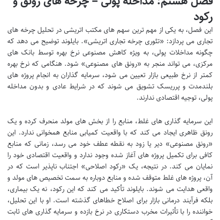
فصل هشتم: مداخله پولی – چرخه های رونق و
رکود
این فصل، به یکی از مهم ترین سهم های مکتب اتریشی در تحلیل چرخه های
تجاری می پردازد: «تئوری چرخه تجاری اتریشی». بایلوند توضیح می دهد که
چگونه مداخلات پولی، به ویژه کاهش مصنوعی نرخ بهره توسط بانک های
مرکزی، می تواند منجر به «رونق های مصنوعی» شود. هنگامی که نرخ بهره
کمتر از نرخ طبیعی بازار تعیین می شود، سرمایه گذاران به انجام پروژه های
بلندمدت و پرریسک تشویق می شوند که در شرایط عادی و بدون مداخله
پولی، توجیه اقتصادی ندارند.
این سرمایه گذاری های غلط، منابع را از بخش های مولد منحرف کرده و یک
رونق ظاهری ایجاد می کند که با واقعیت کمیابی منابع همخوانی ندارد. این
«رونق مصنوعی» دیر یا زود به نقطه عطف خود می رسد، زمانی که منابع
کافی برای تکمیل پروژه های آغاز شده وجود ندارد و واقعیت اقتصادی خود را
نمایان می کند. در نتیجه، یک «رکود اصلاحی» اجتناب ناپذیر است که در
آن، پروژه های غلط متوقف شده و منابع دوباره به سمت تخصیص های مولد و
واقعی هدایت می شوند. بایلوند تأکید می کند که این رکود، نه یک بیماری،
بلکه فرآیند درمانی بازار برای اصلاح خطاهای گذشته است. او با این تحلیل،
خواننده را با تأثیرات مخرب دستکاری در نرخ بازده و سرمایه گذاری های ثابت