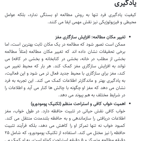
یادگیری
کیفیت یادگیری فرد تنها به روش مطالعه او بستگی ندارد، بلکه عوامل
محیطی و فیزیولوژیکی نیز نقش مهمی ایفا می کنند.
تغییر مکان مطالعه: افزایش سازگاری مغز
ممکن است تصور شود که مطالعه در یک مکان ثابت بهترین است، اما
برخی تحقیقات نشان داده اند که تغییر مکان مطالعه (مثلاً مطالعه
بخشی از مطلب در خانه، بخشی در کتابخانه و بخشی در کافه) می
تواند به افزایش سازگاری مغز کمک کند. هر بار که محیط تغییر می
کند، مغز برای سازگاری با محیط جدید فعال تر می شود و این فعالیت،
به یادگیری بهتر و ماندگارتر اطلاعات کمک می کند. این تجربه به فرد
نشان می دهد که مغز او چگونه با چالش ها کنار می آید و اطلاعات را
در شرایط مختلف به هم پیوند می دهد.
اهمیت خواب کافی و استراحت منظم (تکنیک پومودورو)
خواب کافی نقش حیاتی در تثبیت حافظه دارد. در طول خواب، مغز
اطلاعات دریافتی را سازماندهی و به حافظه بلندمدت منتقل می کند.
کمبود خواب نه تنها تمرکز او را کاهش می دهد، بلکه فرآیند تثبیت
حافظه را نیز مختل می کند. استفاده از تکنیک پومودورو، که شامل ۲۵
دقیقه مطالعه متمرکز و ۵ دقیقه استراحت کوتاه است، به او کمک می