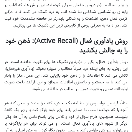
را برای مطالعه مؤثر دروس حفظی معرفی کرده اند. این روش ها، که اغلب بر
پایه ی روانشناسی شناختی بنا شده اند، به فرد کمک می کنند تا با درگیر
کردن فعال ذهن، اطلاعات را به شکلی پایدارتر در حافظه بلندمدت خود ثبت
کند. در ادامه به معرفی برخی از کاربردی ترین این تکنیک ها می پردازیم.
روش یادآوری فعال (Active Recall): ذهن خود
را به چالش بکشید
روش یادآوری فعال، یکی از مؤثرترین تکنیک ها برای تقویت حافظه است. در
این روش، به جای اینکه فرد صرفاً مطالب را دوباره بخواند (یادآوری غیرفعال)،
تلاش می کند تا اطلاعات را از ذهن خود بازیابی کند. این عمل، مغز را وادار
می کند تا به جستجو و بازسازی اطلاعات بپردازد و این فرآیند باعث تقویت
ارتباطات عصبی و تثبیت عمیق تر مطلب در حافظه می شود.
مثلاً، فرد می تواند پس از مطالعه یک بخش، کتاب را ببندد و سعی کند هر
آنچه را که خوانده است، با صدای بلند برای خود بازگو کند یا روی یک کاغذ
بنویسد. همچنین، طرح سوال از خود و تلاش برای پاسخ دادن به آن ها، یکی
دیگر از شیوه های یادآوری فعال است. او می تواند برای هر پاراگراف یا
زیرعنوان، سوالاتی طراحی کند و سپس بدون نگاه کردن به متن اصلی، به آن