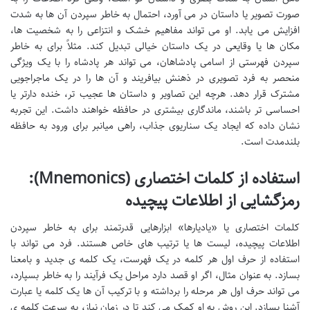
صورت تصویر یا داستان در می آورد، احتمال به خاطر سپردن آن ها به شدت
افزایش می یابد. او می تواند مفاهیم خشک و انتزاعی را به شخصیت ها،
مکان ها یا وقایعی در یک داستان خیالی تبدیل کند. مثلاً برای به خاطر
سپردن فهرستی از اسامی پادشاهان، می تواند هر پادشاه را با یک ویژگی
منحصر به فرد تصویری در ذهنش بیافریند و آن ها را در یک ماجراجویی
مشترک قرار دهد. هرچه این تصاویر و داستان ها عجیب تر، خنده دارتر یا
احساسی تر باشند، ماندگاری بیشتری در حافظه خواهند داشت. این تجربه
نشان داده که ایجاد یک سناریوی جذاب، راهی میانبر برای ورود به حافظه
بلندمدت است.
استفاده از کلمات اختصاری (Mnemonics):
رمزگشایی از اطلاعات پیچیده
کلمات اختصاری یا «یادیارها» ابزارهایی قدرتمند برای به خاطر سپردن
اطلاعات پیچیده، لیست ها یا ترتیب های خاص هستند. فرد می تواند با
استفاده از حرف اول هر کلمه در یک فهرست، یک کلمه ی جدید و بامعنا
بسازد. به عنوان مثال، اگر او قصد دارد مراحل یک فرآیند را به خاطر بسپارد،
می تواند حرف اول هر مرحله را برداشته و با ترکیب آن ها یک کلمه یا عبارت
آشنا بسازد. این روش به او کمک می کند تا در زمان نیاز، به سرعت کلمه ی