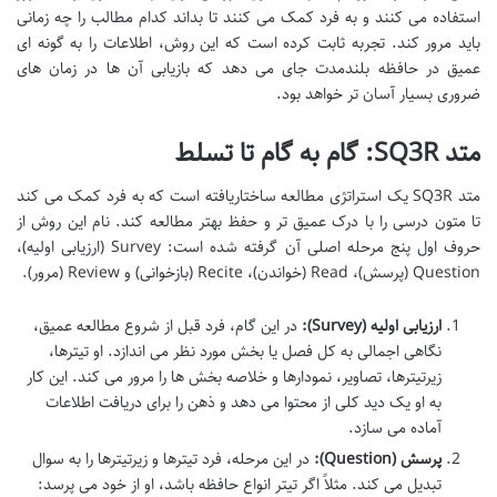
استفاده می کنند و به فرد کمک می کنند تا بداند کدام مطالب را چه زمانی
باید مرور کند. تجربه ثابت کرده است که این روش، اطلاعات را به گونه ای
عمیق در حافظه بلندمدت جای می دهد که بازیابی آن ها در زمان های
ضروری بسیار آسان تر خواهد بود.
متد SQ3R: گام به گام تا تسلط
متد SQ3R یک استراتژی مطالعه ساختاریافته است که به فرد کمک می کند
تا متون درسی را با درک عمیق تر و حفظ بهتر مطالعه کند. نام این روش از
حروف اول پنج مرحله اصلی آن گرفته شده است: Survey (ارزیابی اولیه)،
Question (پرسش)، Read (خواندن)، Recite (بازخوانی) و Review (مرور).
ارزیابی اولیه (Survey):
در این گام، فرد قبل از شروع مطالعه عمیق،
نگاهی اجمالی به کل فصل یا بخش مورد نظر می اندازد. او تیترها،
زیرتیترها، تصاویر، نمودارها و خلاصه بخش ها را مرور می کند. این کار
به او یک دید کلی از محتوا می دهد و ذهن را برای دریافت اطلاعات
آماده می سازد.
پرسش (Question):
در این مرحله، فرد تیترها و زیرتیترها را به سوال
تبدیل می کند. مثلاً اگر تیتر انواع حافظه باشد، او از خود می پرسد: