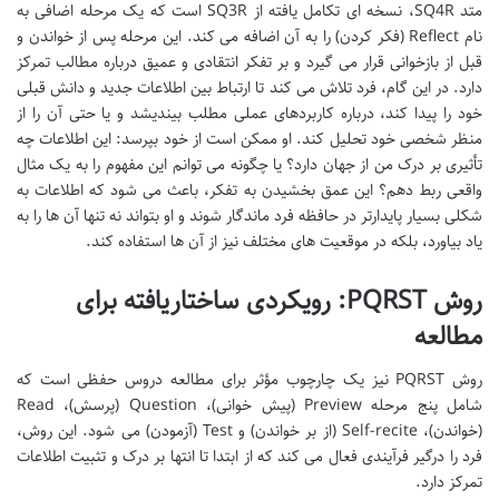
متد SQ4R، نسخه ای تکامل یافته از SQ3R است که یک مرحله اضافی به
نام Reflect (فکر کردن) را به آن اضافه می کند. این مرحله پس از خواندن و
قبل از بازخوانی قرار می گیرد و بر تفکر انتقادی و عمیق درباره مطالب تمرکز
دارد. در این گام، فرد تلاش می کند تا ارتباط بین اطلاعات جدید و دانش قبلی
خود را پیدا کند، درباره کاربردهای عملی مطلب بیندیشد و یا حتی آن را از
منظر شخصی خود تحلیل کند. او ممکن است از خود بپرسد: این اطلاعات چه
تأثیری بر درک من از جهان دارد؟ یا چگونه می توانم این مفهوم را به یک مثال
واقعی ربط دهم؟ این عمق بخشیدن به تفکر، باعث می شود که اطلاعات به
شکلی بسیار پایدارتر در حافظه فرد ماندگار شوند و او بتواند نه تنها آن ها را به
یاد بیاورد، بلکه در موقعیت های مختلف نیز از آن ها استفاده کند.
روش PQRST: رویکردی ساختاریافته برای
مطالعه
روش PQRST نیز یک چارچوب مؤثر برای مطالعه دروس حفظی است که
شامل پنج مرحله Preview (پیش خوانی)، Question (پرسش)، Read
(خواندن)، Self-recite (از بر خواندن) و Test (آزمودن) می شود. این روش،
فرد را درگیر فرآیندی فعال می کند که از ابتدا تا انتها بر درک و تثبیت اطلاعات
تمرکز دارد.