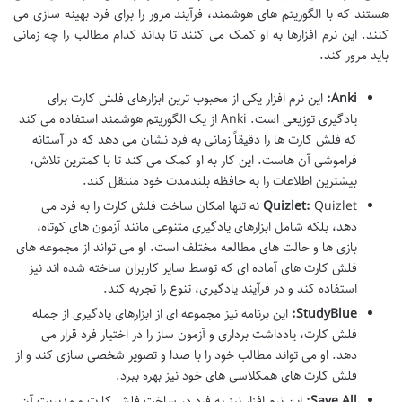
هستند که با الگوریتم های هوشمند، فرآیند مرور را برای فرد بهینه سازی می
کنند. این نرم افزارها به او کمک می کنند تا بداند کدام مطالب را چه زمانی
باید مرور کند.
Anki:
این نرم افزار یکی از محبوب ترین ابزارهای فلش کارت برای
یادگیری توزیعی است. Anki از یک الگوریتم هوشمند استفاده می کند
که فلش کارت ها را دقیقاً زمانی به فرد نشان می دهد که در آستانه
فراموشی آن هاست. این کار به او کمک می کند تا با کمترین تلاش،
بیشترین اطلاعات را به حافظه بلندمدت خود منتقل کند.
Quizlet:
Quizlet نه تنها امکان ساخت فلش کارت را به فرد می
دهد، بلکه شامل ابزارهای یادگیری متنوعی مانند آزمون های کوتاه،
بازی ها و حالت های مطالعه مختلف است. او می تواند از مجموعه های
فلش کارت های آماده ای که توسط سایر کاربران ساخته شده اند نیز
استفاده کند و در فرآیند یادگیری، تنوع را تجربه کند.
StudyBlue:
این برنامه نیز مجموعه ای از ابزارهای یادگیری از جمله
فلش کارت، یادداشت برداری و آزمون ساز را در اختیار فرد قرار می
دهد. او می تواند مطالب خود را با صدا و تصویر شخصی سازی کند و از
فلش کارت های همکلاسی های خود نیز بهره ببرد.
Save All:
این نرم افزار نیز به فرد در ساخت فلش کارت و مدیریت آن