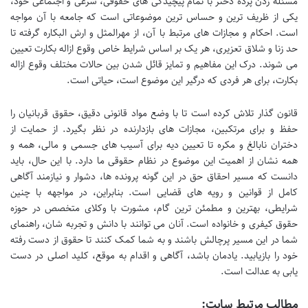
مسئله زدن پرده دختر با تمام پیچیدگی های حقوقی، شرعی و اجتماعی خود،
یکی از ظریف ترین و حساس ترین موضوعاتی است که جامعه با آن مواجه
است. احکام و مجازات های مرتبط با آن، از مهرالمثل و ارش البکاره گرفته تا
حد زنا و شلاق تعزیری، هر یک بر اساس شرایط خاص وقوع ازاله بکارت تعیین
می شوند. درک این مفاهیم و تمایز قائل شدن بین حالات مختلف وقوع ازاله
بکارت، برای هر فردی که درگیر این موضوع است، حیاتی است.
قانون گذار تلاش کرده است تا با وضع مواد قانونی دقیق، حقوق قربانیان را
حفظ و برای مرتکبین، مجازات های بازدارنده در نظر بگیرد. از حمایت از
دختران نابالغ و مکره تا تعیین دیه برای آسیب های جسمی و مالی، همه و
همه نشان از اهمیت این موضوع در نظام حقوقی ما دارد. با این حال، باید
دانست که مسیر احقاق حق در این گونه پرونده ها، دشوار و نیازمند آگاهی
کامل از قوانین و رویه های قضایی است. بنابراین، در مواجهه با چنین
شرایطی، بهترین و مطمئن ترین گام، مشورت با وکلای متخصص در حوزه
حقوق کیفری و خانواده است. آنان می توانند با دانش و تجربه شان، راهنمای
شما در این مسیر پرچالش باشند و به شما کمک کنند تا حقوق از دست رفته
خود را بازیابید. یادمان باشد، آگاهی و اقدام به موقع، کلید اصلی در دست
یابی به عدالت است.
مطالب مرتبط سایت: