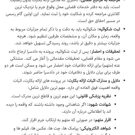
است، باید به دفتر خدمات قضایی محل وقوع جرم یا نزدیک ترین
کلانتری مراجعه کرده و شکایت خود را ثبت نماید. این اولین گام رسمی
در مسیر احقاق حق است.
ثبت شکوائیه:
شکوائیه باید به دقت و با ذکر تمام جزئیات مربوط به
واقعه، زمان و مکان آن، و مشخصات طرفین تنظیم شود. هرچه
جزئیات بیشتر و دقیق تر باشد، روند رسیدگی تسهیل خواهد شد.
تحقیقات و احضار:
پس از ثبت شکوائیه، پرونده به دادسرا ارجاع داده
می شود و مقام قضایی، تحقیقات مقدماتی را آغاز می کند. مشتکی
عنه (متهم) برای ارائه دفاعیات خود احضار می شود و ممکن است هر دو
طرف برای بیان دلایل و دفاعیات خود در دادسرا حاضر شوند.
دلایل و مدارک اثبات ازاله بکارت:
در پرونده های ازاله بکارت، اثبات
واقعه اهمیت فوق العاده ای دارد. مهم ترین دلایل شامل:
نظریه پزشکی قانونی:
این مهم ترین و قاطع ترین مدرک است.
شهادت شهود:
اگر شاهدانی وجود داشته باشند که واقعه را دیده
اند یا اطلاعاتی درباره آن دارند.
اقرار متهم:
در صورتی که متهم به ارتکاب جرم اقرار کند.
شواهد الکترونیکی:
پیامک ها، چت ها، عکس ها، فیلم ها و