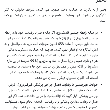
دختر
وقتی ازاله بکارت با رضایت دختر صورت می گیرد، شرایط حقوقی به کلی
دگرگون می شود. این رضایت، عنصری کلیدی در تعیین سرنوشت پرونده
است.
در سایه رابطه جنسی نامشروع:
اگر یک دختر با رضایت خود وارد رابطه
جنسی نامشروع (غیر از زنا) شود که منجر به ازاله بکارت گردد، در این
حالت طبق تبصره 1 ماده 658 قانون مجازات اسلامی، نه مهرالمثل و نه
ارش البکاره به او تعلق نمی گیرد. هرچند که رضایت، مسئولیت مالی
برای مرد ایجاد نمی کند، اما رابطه نامشروع خود جرمی است که برای
هر دو طرف (مرد و زن) مجازات شلاق تعزیری (تا 99 ضربه) در پی دارد،
مشروط بر آنکه عمل از مصادیق زنا نباشد. این جا داستان ها پیچیده
می شوند؛ یک طرف رابطه شاید فکر کند با رضایت، همه چیز تمام
است، اما قانون مسیری دیگر را نشان می دهد.
حوادث غیرجنسی با رضایت (عمل جراحی پزشکی غیرضروری):
فرض
کنید یک دختر به دلایل غیرجنسی و با رضایت خود، تحت یک عمل
جراحی پزشکی قرار گیرد که ازاله بکارت را در پی داشته باشد. اگر این
عمل با رعایت موازین پزشکی و با رضایت آگاهانه انجام شود، مسئولیت
کیفری یا حقوقی خاصی متوجه پزشک نخواهد بود. در اینجا، ارش