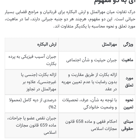
درک تفاوت میان مهرالمثل و ارش البکاره برای قربانیان و مراجع قضایی بسیار
حیاتی است. این دو مفهوم، هرچند هر دو جنبه جبرانی دارند، اما در ماهیت،
مورد تعلق و نحوه محاسبه با یکدیگر متفاوت اند.
ویژگی
مهرالمثل
ارش البکاره
جبران آسیب فیزیکی به پرده
ماهیت
جبران حیثیت و شأن اجتماعی
بکارت
ازاله بکارت از طریق مقاربت و
ازاله بکارت (جنسی یا
مورد
بدون رضایت یا عدم تعیین مهریه
غیرجنسی)، علاوه بر
تعلق
در عقد
مهرالمثل در تجاوز
نحوه
با توجه به شأن، عرف، تحصیلات
درصدی از دیه کامل (معمولا
تعیین
و وضعیت خانوادگی
2%)
جبران نقص عضو یا جراحات،
مبنای
احکام فقهی و ماده 658 قانون
ماده 659 قانون مجازات
حقوقی
مجازات اسلامی
اسلامی