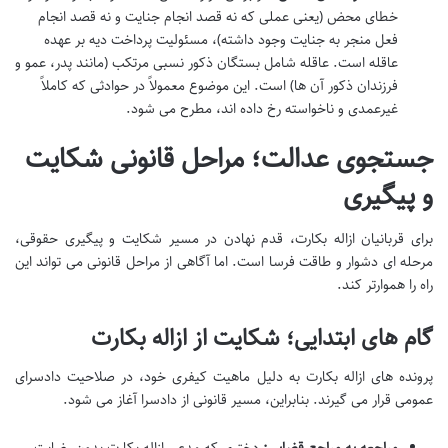
خطای محض (یعنی عملی که نه قصد انجام جنایت و نه قصد انجام
فعل منجر به جنایت وجود داشته)، مسئولیت پرداخت دیه بر عهده
عاقله است. عاقله شامل بستگان ذکور نسبی مرتکب (مانند پدر، عمو و
فرزندان ذکور آن ها) است. این موضوع معمولاً در حوادثی که کاملاً
غیرعمدی و ناخواسته رخ داده اند، مطرح می شود.
جستجوی عدالت؛ مراحل قانونی شکایت
و پیگیری
برای قربانیان ازاله بکارت، قدم نهادن در مسیر شکایت و پیگیری حقوقی،
مرحله ای دشوار و طاقت فرسا است. اما آگاهی از مراحل قانونی می تواند این
راه را هموارتر کند.
گام های ابتدایی؛ شکایت از ازاله بکارت
پرونده های ازاله بکارت به دلیل ماهیت کیفری خود، در صلاحیت دادسرای
عمومی قرار می گیرند. بنابراین، مسیر قانونی از دادسرا آغاز می شود.
مراجعه به مراجع قضایی:
دختری که مدعی ازاله بکارت بدون رضایت