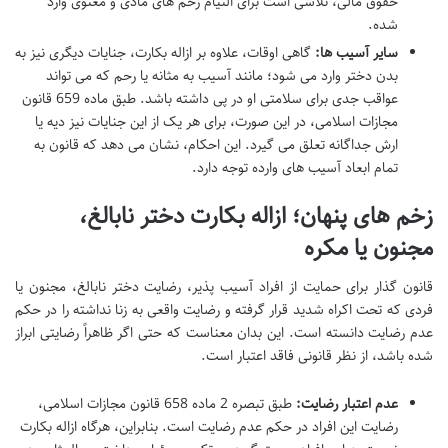
حقوق مالی، تلاشی است برای التیام زخم های مادی و معنوی وارد
شده.
سایر آسیب ها:
گاهی اوقات، علاوه بر ازاله بکارت، جنایات دیگری نیز به
بدن دختر وارد می شود؛ مانند آسیب به مثانه یا رحم که می تواند
عواقب جدی برای سلامتی او در پی داشته باشد. طبق ماده 659 قانون
مجازات اسلامی، در این صورت، برای هر یک از این جنایات نیز دیه یا
ارش جداگانه تعلق می گیرد. این احکام، نشان می دهد که قانون به
تمام ابعاد آسیب های وارده توجه دارد.
زخم های پنهان؛ ازاله بکارت دختر نابالغ،
مجنون یا مکره
قانون گذار برای حمایت از افراد آسیب پذیر، رضایت دختر نابالغ، مجنون یا
فردی که تحت اکراه شدید قرار گرفته و رضایت واقعی به زنا نداشته را در حکم
عدم رضایت دانسته است. این بدان معناست که حتی اگر ظاهراً رضایتی ابراز
شده باشد، از نظر قانونی فاقد اعتبار است.
عدم اعتبار رضایت:
طبق تبصره 2 ماده 658 قانون مجازات اسلامی،
رضایت این افراد در حکم عدم رضایت است. بنابراین، هرگاه ازاله بکارت