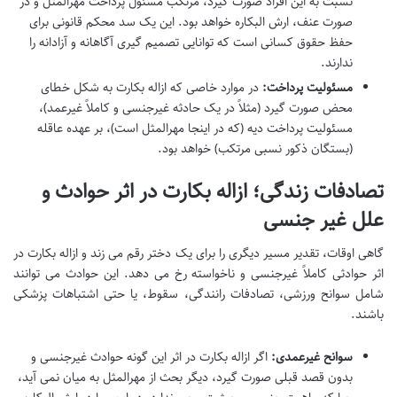
نسبت به این افراد صورت گیرد، مرتکب مسئول پرداخت مهرالمثل و در
صورت عنف، ارش البکاره خواهد بود. این یک سد محکم قانونی برای
حفظ حقوق کسانی است که توانایی تصمیم گیری آگاهانه و آزادانه را
ندارند.
مسئولیت پرداخت:
در موارد خاصی که ازاله بکارت به شکل خطای
محض صورت گیرد (مثلاً در یک حادثه غیرجنسی و کاملاً غیرعمد)،
مسئولیت پرداخت دیه (که در اینجا مهرالمثل است)، بر عهده عاقله
(بستگان ذکور نسبی مرتکب) خواهد بود.
تصادفات زندگی؛ ازاله بکارت در اثر حوادث و
علل غیر جنسی
گاهی اوقات، تقدیر مسیر دیگری را برای یک دختر رقم می زند و ازاله بکارت در
اثر حوادثی کاملاً غیرجنسی و ناخواسته رخ می دهد. این حوادث می توانند
شامل سوانح ورزشی، تصادفات رانندگی، سقوط، یا حتی اشتباهات پزشکی
باشند.
سوانح غیرعمدی:
اگر ازاله بکارت در اثر این گونه حوادث غیرجنسی و
بدون قصد قبلی صورت گیرد، دیگر بحث از مهرالمثل به میان نمی آید،