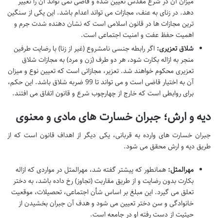
میزان آن در شرع مقدس تعیین شده و قاضی نمی تواند آن را تغییر
دهد. در زنای به عنف، مجازات می تواند اعدام باشد. این یکی از سنگین
ترین مجازات ها در قانون اسلامی است که نشان دهنده شدت جرم و
اهمیت حفظ عفت و امنیت اجتماعی است.
شلاق تعزیری:
اگر رابطه جنسی نامشروع (غیر از زنا) با رضایت طرفین
منجر به ازاله بکارت شود، هر دو طرف (زن و مرد) به مجازات شلاق
تعزیری محکوم خواهند شد. تعزیر، مجازاتی است که تعیین نوع و میزان
آن به اختیار قاضی است و می تواند تا 99 ضربه شلاق باشد. این حکم،
برای روابطی است که خارج از چهارچوب شرع و قانون اتفاق می افتند.
دیه و ارش؛ جبران خسارت های مادی و معنوی
جبران خسارت های وارده به قربانی، یکی دیگر از اهداف قانون است که از
طریق دیه و ارش محقق می شود.
مهرالمثل:
همانطور که پیشتر گفته شد، مهرالمثل در مواردی که ازاله
بکارت بدون رضایت و از طریق مقاربت (تجاوز) رخ داده باشد، به دختر
تعلق می گیرد. این مبلغ بر اساس شأن اجتماعی، تحصیلات، موقعیت
خانوادگی و سن دختر تعیین می شود و هدف آن جبران بخشیدن از
حیثیت از دست رفته او در جامعه است.