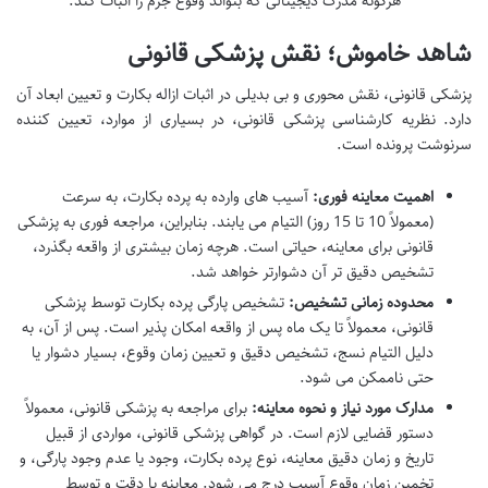
هرگونه مدرک دیجیتالی که بتواند وقوع جرم را اثبات کند.
شاهد خاموش؛ نقش پزشکی قانونی
پزشکی قانونی، نقش محوری و بی بدیلی در اثبات ازاله بکارت و تعیین ابعاد آن
دارد. نظریه کارشناسی پزشکی قانونی، در بسیاری از موارد، تعیین کننده
سرنوشت پرونده است.
اهمیت معاینه فوری:
آسیب های وارده به پرده بکارت، به سرعت
(معمولاً 10 تا 15 روز) التیام می یابند. بنابراین، مراجعه فوری به پزشکی
قانونی برای معاینه، حیاتی است. هرچه زمان بیشتری از واقعه بگذرد،
تشخیص دقیق تر آن دشوارتر خواهد شد.
محدوده زمانی تشخیص:
تشخیص پارگی پرده بکارت توسط پزشکی
قانونی، معمولاً تا یک ماه پس از واقعه امکان پذیر است. پس از آن، به
دلیل التیام نسج، تشخیص دقیق و تعیین زمان وقوع، بسیار دشوار یا
حتی ناممکن می شود.
مدارک مورد نیاز و نحوه معاینه:
برای مراجعه به پزشکی قانونی، معمولاً
دستور قضایی لازم است. در گواهی پزشکی قانونی، مواردی از قبیل
تاریخ و زمان دقیق معاینه، نوع پرده بکارت، وجود یا عدم وجود پارگی، و
تخمین زمان وقوع آسیب درج می شود. معاینه با دقت و توسط