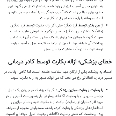
چرا که ماهیت جنسی و حیثیت محور ندارد. در این موارد،
ارش البکاره
به عنوان جبران آسیب فیزیکی وارد شده به دختر تعلق می گیرد. این
حکم، برای مواقعی است که آسیب دیدگی صرفاً جنبه جسمی دارد و
قصد مجرمانه یا رابطه نامشروع در کار نیست.
از بین رفتن توسط فرد دیگر:
حتی اگر ازاله بکارت توسط فرد دیگری
(مثلاً یک دختر یا زن دیگر) در حین درگیری یا شوخی های نامناسب
صورت گیرد، همچنان حکم ارش البکاره جاری است و آن فرد ضامن
پرداخت آن خواهد بود. قانون در اینجا به نتیجه عمل و آسیب وارده
توجه دارد، نه لزوماً به ماهیت جنسی عمل.
خطای پزشکی؛ ازاله بکارت توسط کادر درمانی
اعتماد به پزشک، یکی از ارکان مهم سلامت جامعه است. اما گاهی اوقات، در
مسیر درمان، اتفاقاتی رخ می دهد که می تواند منجر به ازاله بکارت شود.
با رضایت و رعایت موازین پزشکی:
اگر یک پزشک در جریان یک عمل
جراحی ضروری و با رضایت آگاهانه بیمار (یا ولی/سرپرست قانونی او در
مورد افراد ناتوان از رضایت)، باعث ازاله بکارت شود و تمام موازین و
استانداردهای پزشکی را رعایت کرده باشد، مسئولیتی متوجه او نخواهد
بود. اینجاست که نقش رضایت آگاهانه و رعایت اصول حرفه ای اهمیت