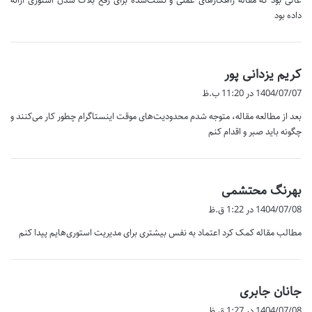
عالی بود که مقاله راهکارهای عملی و تست‌شده برای رفع بلاک شدن استوری ارائه
:
داده بود
گ
کریم یزدانی پور
ف
1404/07/07 در 11:20 ب.ظ
ت
بعد از مطالعه مقاله، متوجه شدم محدودیت‌های موقت اینستاگرام چطور کار می‌کنند و
:
چگونه باید صبر و اقدام کنم
گ
بهرنگ محتشمی
ف
1404/07/08 در 1:22 ق.ظ
ت
مطالب مقاله کمک کرد اعتماد به نفس بیشتری برای مدیریت استوری‌هایم پیدا کنم
:
گ
جانان جابری
ف
1404/07/08 در 1:27 ق.ظ