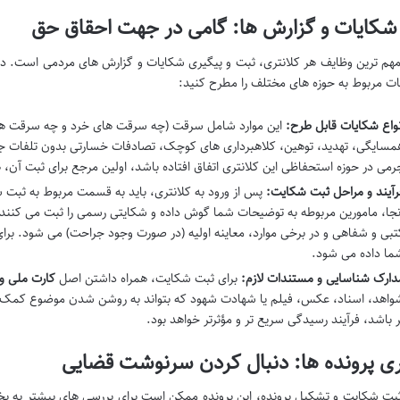
شکایات و گزارش ها: گامی در جهت احقاق حق
ات مربوط به حوزه های مختلف را مطرح کنید:
نواع شکایات قابل طرح:
این موارد شامل سرقت (چه سرقت های خرد و چه سرقت های ب
مسایگی، تهدید، توهین، کلاهبرداری های کوچک، تصادفات خسارتی بدون تلفات جان
رمی در حوزه استحفاظی این کلانتری اتفاق افتاده باشد، اولین مرجع برای ثبت آن، 
رآیند و مراحل ثبت شکایت:
پس از ورود به کلانتری، باید به قسمت مربوط به ثبت شک
نجا، مامورین مربوطه به توضیحات شما گوش داده و شکایتی رسمی را ثبت می کنند. 
تبی و شفاهی و در برخی موارد، معاینه اولیه (در صورت وجود جراحت) می شود. برا
ما داده می شود.
دارک شناسایی و مستندات لازم:
برای ثبت شکایت، همراه داشتن اصل
کارت ملی و
واهد، اسناد، عکس، فیلم یا شهادت شهود که بتواند به روشن شدن موضوع کمک ک
ر باشد، فرآیند رسیدگی سریع تر و مؤثرتر خواهد بود.
ری پرونده ها: دنبال کردن سرنوشت قضایی
بت شکایت و تشکیل پرونده، این پرونده ممکن است برای بررسی های بیشتر به بخ