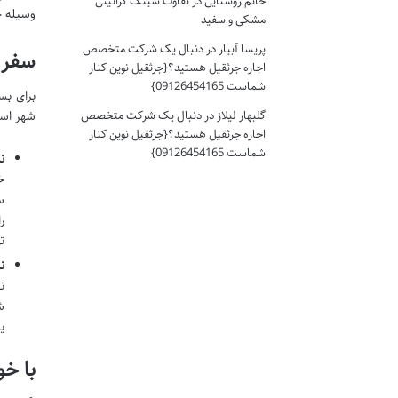
خانم روستایی
در
تفاوت سینک گرانیتی
وسیله ح
مشکی و سفید
پریسا آبیار
در
دنبال یک شرکت متخصص
سفر 
اجاره جرثقیل هستید؟{جرثقیل نوین کنار
شماست 09126454165}
برای بس
شهر است
گلبهار لیلاز
در
دنبال یک شرکت متخصص
اجاره جرثقیل هستید؟{جرثقیل نوین کنار
شماست 09126454165}
ن
س
ر
ت
ن
ن
ی
با خ