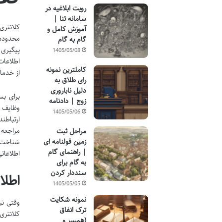
رویت ابلاغیه در
سامانه ثنا |
آموزش کامل و
محدوده 
گام به گام
پیگیری 
1405/05/08
اطلاعات
کاملترین نمونه
از خدمات
رای طلاق به
دلیل ناباروری
برای بس
زوج | دادنامه
وظایف و
1405/05/06
ارتباطن
مراجعه 
مراحل ثبت
زمین قولنامه ای
| راهنمای گام
اطلاعات
به گام برای
سنددار کردن
اطلاع
1405/05/05
نمونه شکایت
وقتی نی
ترک انفاق
(همسر و