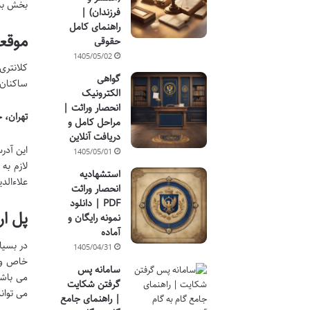
بخش به 
فرزندان) |
راهنمای کامل
موقع
حقوقی
1405/05/02
گواهی
ساکنان 
الکترونیک
انحصار وراثت |
تهران، خیابان ا
مراحل کامل و
دریافت آنلاین
این آدر
1405/05/01
لازم به
استشهادیه
علاءالدین ۲ و بیمارستان ساسان، موقعیت آن را ب
انحصار وراثت
PDF | دانلود
پل ار
نمونه رایگان و
آماده
در بسیا
1405/04/31
خاص وجود دارد. شما
سامانه پس
می باشد
گرفتن شکایت
می توان
| راهنمای جامع