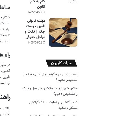
گام به گام
ساعا
آنلاین
1405/04/25
کلانتری
مهلت قانونی
تامین خواسته
برای ثب
چک | نکات و
تا بعدا
مراحل حقوقی
رسمی نی
1405/04/22
راه ه
نظرات کاربران
در دنیا
سحرناز صدر
در
چگونه ریمل اصل و فیک را
تشخیص دهیم؟
تر، است
خاتون شهریاری
در
چگونه ریمل اصل و فیک
را تشخیص دهیم؟
راهنمای 
کیمیا گلخنی
در
تفاوت سینک گرانیتی
مشکی و سفید
اما با 