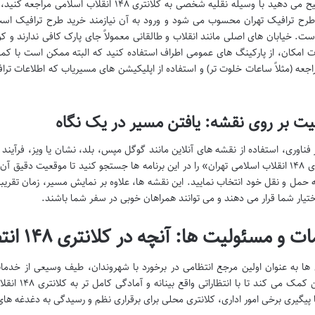
اگر ترجیح می دهید با وسیله نقلیه شخصی به کلانت
رح ترافیک تهران محسوب می شود و ورود به آن نیازمند خرید طرح ترافیک است. 
ست. خیابان های اصلی مانند انقلاب و طالقانی معمولاً جای پارک کافی ندارند و 
 امکان، از پارکینگ های عمومی اطراف استفاده کنید که البته ممکن است با کمی فا
اجعه (مثلاً ساعات خلوت تر) و استفاده از اپلیکیشن های مسیریاب که اطلاعات تراف
یت بر روی نقشه: یافتن مسیر در یک نگاه
فناوری، استفاده از نقشه های آنلاین مانند گوگل مپس، بلد، نشان یا ویز، فرآین
«کلانتری ۱۴۸ انقلاب اسلامی تهران» را در این برنامه ها جستجو کنید تا موقعیت د
 حمل و نقل خود انتخاب نمایید. این نقشه ها، علاوه بر نمایش مسیر، زمان تقریب
اختیار شما قرار می دهند و می توانند همراهان خوبی در سفر شما باشند.
و مسئولیت ها: آنچه در کلانتری ۱۴۸ انتظار شما را می کشد
 ها به عنوان اولین مرجع انتظامی در برخورد با شهروندان، طیف وسیعی از خدما
مراجعین کمک 
ا پیگیری برخی امور اداری، کلانتری محلی برای برقراری نظم و رسیدگی به دغدغه ه