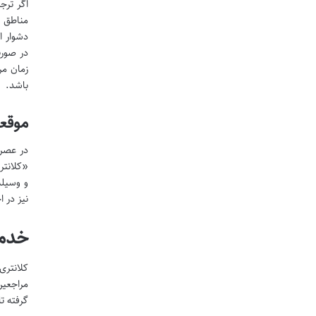
مناطق ط
دشوار ا
در صورت
زمان مر
باشد.
موقع
در عصر 
و وسیله
نیز در 
خدمات 
کلانتری
گرفته ت