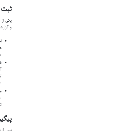
ثبت 
و گزارش
ا
ه
ج
ف
آ
ک
ش
م
ش
ت
پیگی
پس از ث