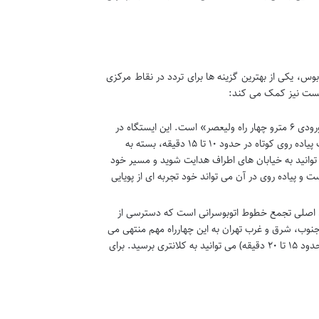
بوس، یکی از بهترین گزینه ها برای تردد در نقاط مرکزی
یست نیز کمک می کند:
نزدیکترین ایستگاه مترو به کلانتری ۱۴۸ انقلاب اسلامی، «ورودی ۶ مترو چهار راه ولیعصر» است. این ایستگاه در
خط ۴ متروی تهران (خط زرد) قرار دارد. پس از پیاده شدن در این ایستگاه، شما با یک پیاده روی کوتاه در حدود ۱۰ تا ۱۵ دقیقه، بسته به
توانید به خیابان های اطراف هدایت شوید و مسیر خود
و پیاده روی در آن می تواند خود تجربه ای از پویایی
اط اصلی تجمع خطوط اتوبوسرانی است که دسترسی از
نوب، شرق و غرب تهران به این چهارراه مهم منتهی می
شوند. پس از پیاده شدن در ایستگاه چهارراه ولیعصر، با یک پیاده روی نسبتاً کوتاه (حدود ۱۵ تا ۲۰ دقیقه) می توانید به کلانتری برسید. برای