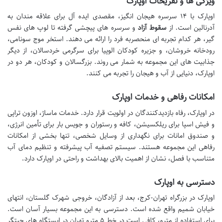
ویژگی ها و تفریحات اوپارک
اوپارک با ۱۴ سرسره هیجان انگیز، مقصدی ایده آل برای علاقه مندان به
آدرنالین است. از
سقوط آزاد
و سرسره های پیچشی گرفته تا لوپ های نفس
گیر، هر کدام تجربه ای منحصربه فرد را ارائه می دهند. استخر موج سونامی،
رودخانه خروشان، و جزیره کودکان الوپیا برای سرگرمی خردسالان، از دیگر
جذابیت های این مجموعه به شمار می روند. بزرگسالان و کودکان، هر دو در
اوپارک، دنیایی از آب و هیجان را تجربه می کنند.
امکانات رفاهی و خدمات اوپارک
در اوپارک، رفاه بازدیدکنندگان در اولویت قرار دارد. خدمات ماساژ، اوزون تراپی
و فیش اسپا برای ریلکسیشن، کافه و رستوران و جویس بار برای تأمین انرژی،
و صندوق امانات برای نگهداری از وسایل شخصی، تنها بخشی از امکانات
رفاهی این مجموعه هستند. سیستم تصفیه آب پیشرفته و تنظیم دمای آب
متناسب با فصل، نشان از اهمیت بالای بهداشت و راحتی در اوپارک دارد.
دسترسی به اوپارک
اوپارک در بزرگراه تهران-کرج، بعد از آزادگان، خروجی شهرک گلستان، انتهای
خیابان شمیم واقع شده است. دسترسی به این مجموعه بسیار آسان است.
برای استفاده از مترو، کافی است در خط ۵ مترو تهران در ایستگاه های چیتگر