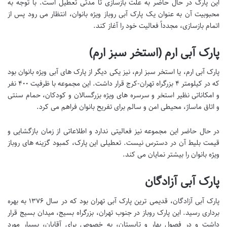
این پارک در حال حاضر به علت بازسازی تا مدتی تعطیل است. با توجه به
محبوبیت آن به عنوان یک پارک آبی روباز ویژه بانوان، انتظار می رود پس از
اتمام بازسازی، مجدداً فعالیت خود را آغاز کند.
پارک آبی ارم (استخر سبز ارم)
پارک آبی ارم، یا استخر سبز ارم، نیز یکی دیگر از پارک های آبی ویژه بانوان بود
که در کیلومتر ۴ بزرگراه تهران-کرج قرار داشت. این مجموعه با ظرفیت ۴۰۰ نفر
و امکاناتی نظیر استخر و سرسره های ویژه بزرگسالان و کودکان، حمام سنتی
و اتاق ماساژ، محیطی امن و سالم برای تفریح بانوان فراهم می کرد.
در حال حاضر این مجموعه نیز فعالیتی ندارد و اطلاعاتی از زمان بازگشایی و
قیمت بلیط آن در دسترس نیست. تعطیلی این پارک، کمبود گزینه های روباز
ویژه بانوان را بیشتر نمایان می کند.
پارک آبی آزادگان
پارک آبی آزادگان، قدیمی ترین پارک آبی تهران بود که در سال ۱۳۷۶ به بهره
برداری رسید. این پارک روباز در جنوب تهران، بزرگراه بسیج، میدان بسیج قرار
داشت و در فصول بهار و تابستان، به خصوص برای آقایان، بسیار مورد