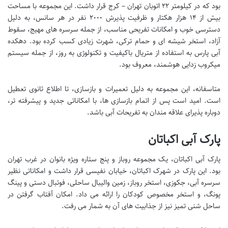
بود که در کیلومتر ۲۲ اتوبان تهران – کرج قرار داشت. این مجموعه با مساحت
بیش از ۱۴ هزار هکتار و ظرفیت پذیرش ۲۰۰۰ نفر در هر سانس، به دلیل
دسترسی خوب و امکانات تفریحی مناسب، از جمله سرسره های مهیج، سقوط
آزاد، استخر شیشه ای و حمام ترکی، شهرت زیادی کسب کرده بود. دهکده
آبی پارس به استفاده از متریال باکیفیت و تکنولوژی به روز، از جمله سیستم
میکروب زدایی هوشمند، معروف بود.
متاسفانه، این مجموعه به دلیل تعمیرات و بازسازی، تا اطلاع ثانوی تعطیل
است. امید است پس از اتمام بازسازی ها، با امکاناتی جدید و پیشرفته تر،
دوباره پذیرای علاقه مندان به تفریحات آبی باشد.
پارک آبی اکباتان
پارک آبی اکباتان، یک مجموعه روباز و پنج ستاره ویژه بانوان در غرب تهران
بود. این پارک در شهرک اکباتان، خیابان نفیسی قرار داشت و امکاناتی نظیر
سرسره آبی، جکوزی، استخر روباز، زمین والیبال ساحلی، فوتبال دستی و پینگ
پونگ، و استخر مخصوص کودکان را ارائه می داد. امکان آفتاب گرفتن در
ساحل شنی تمیز نیز از جذابیت های آن به شمار می رفت.