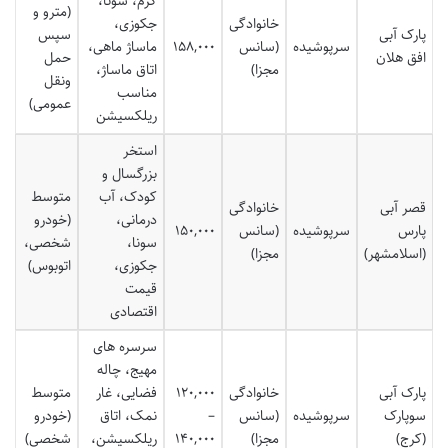
گرم، سونا،
(مترو و
خانوادگی
جکوزی،
پارک آبی
سپس
سرپوشیده
(سانس
۱۵۸,۰۰۰
ماساژ ماهی،
افق هلان
حمل
مجزا)
اتاق ماساژ،
ونقل
مناسب
عمومی)
ریلکسیشن
استخر
بزرگسال و
کودک، آب
متوسط
قصر آبی
خانوادگی
درمانی،
(خودرو
پارس
سرپوشیده
(سانس
۱۵۰,۰۰۰
سونا،
شخصی،
(اسلامشهر)
مجزا)
جکوزی،
اتوبوس)
قیمت
اقتصادی
سرسره های
مهیج، چاله
پارک آبی
خانوادگی
۱۲۰,۰۰۰
فضایی، غار
متوسط
سوپارک
سرپوشیده
(سانس
–
نمک، اتاق
(خودرو
(کرج)
مجزا)
۱۴۰,۰۰۰
ریلکسیشن،
شخصی)