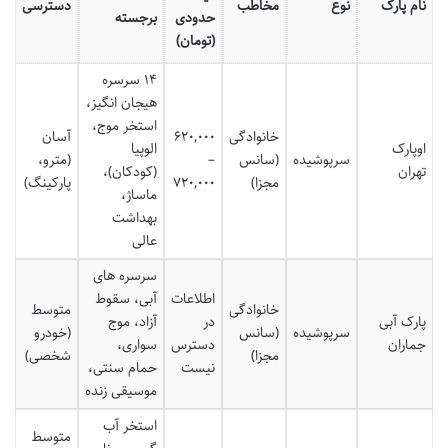
نام پارک
نوع
مخاطب
دسترسی
حدودی
برجسته
(تومان)
۱۴ سرسره
هیجان انگیز،
استخر موج،
خانوادگی
۶۲۰,۰۰۰
آسان
اوپارک
الوپیا
سرپوشیده
(سانس
–
(مترو،
تهران
(کودکان)،
مجزا)
۷۲۰,۰۰۰
پارکینگ)
ماساژ،
بهداشت
عالی
سرسره های
اطلاعات
آبی، سقوط
خانوادگی
متوسط
پارک آبی
در
آزاد، موج
سرپوشیده
(سانس
(خودرو
جماران
دسترس
سواری،
مجزا)
شخصی)
نیست
حمام سنتی،
موسیقی زنده
استخر آب
متوسط