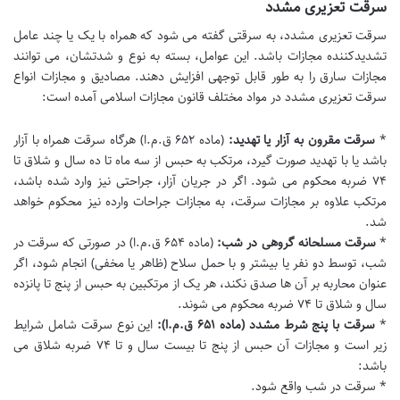
سرقت تعزیری مشدد
سرقت تعزیری مشدد، به سرقتی گفته می شود که همراه با یک یا چند عامل
تشدیدکننده مجازات باشد. این عوامل، بسته به نوع و شدتشان، می توانند
مجازات سارق را به طور قابل توجهی افزایش دهند. مصادیق و مجازات انواع
سرقت تعزیری مشدد در مواد مختلف قانون مجازات اسلامی آمده است:
*
سرقت مقرون به آزار یا تهدید:
(ماده ۶۵۲ ق.م.ا) هرگاه سرقت همراه با آزار
باشد یا با تهدید صورت گیرد، مرتکب به حبس از سه ماه تا ده سال و شلاق تا
۷۴ ضربه محکوم می شود. اگر در جریان آزار، جراحتی نیز وارد شده باشد،
مرتکب علاوه بر مجازات سرقت، به مجازات جراحات وارده نیز محکوم خواهد
شد.
*
سرقت مسلحانه گروهی در شب:
(ماده ۶۵۴ ق.م.ا) در صورتی که سرقت در
شب، توسط دو نفر یا بیشتر و با حمل سلاح (ظاهر یا مخفی) انجام شود، اگر
عنوان محاربه بر آن ها صدق نکند، هر یک از مرتکبین به حبس از پنج تا پانزده
سال و شلاق تا ۷۴ ضربه محکوم می شوند.
*
سرقت با پنج شرط مشدد (ماده ۶۵۱ ق.م.ا):
این نوع سرقت شامل شرایط
زیر است و مجازات آن حبس از پنج تا بیست سال و تا ۷۴ ضربه شلاق می
باشد:
* سرقت در شب واقع شود.