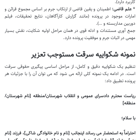
کاربرد دارد).
*
علم قاضی:
اطمینان و یقین قاضی از ارتکاب جرم بر اساس مجموع قرائن و
امارات موجود در پرونده (مانند گزارش کارآگاهان، نتایج تحقیقات، فیلم
دوربین مداربسته و …).
جمع آوری مستندات و ادله قوی در همان مراحل اولیه شکایت، نقش بسیار
مهمی در اثبات جرم و موفقیت پرونده دارد.
نمونه شکواییه سرقت مستوجب تعزیر
تنظیم یک شکواییه دقیق و کامل، از مراحل اساسی پیگیری حقوقی سرقت
است. در ادامه یک نمونه کلی ارائه می شود که می توان آن را با جزئیات هر
پرونده تطبیق داد:
ریاست محترم دادسرای عمومی و انقلاب شهرستان/منطقه [نام شهرستان/
منطقه]
با سلام؛
احتراماً به استحضار می رساند اینجانب [نام و نام خانوادگی شاکی]، فرزند [نام