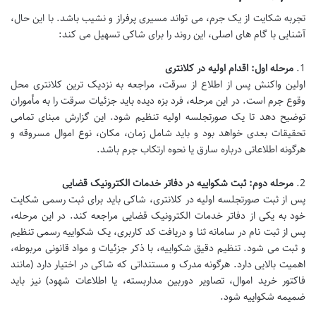
تجربه شکایت از یک جرم، می تواند مسیری پرفراز و نشیب باشد. با این حال،
آشنایی با گام های اصلی، این روند را برای شاکی تسهیل می کند:
1.
مرحله اول: اقدام اولیه در کلانتری
اولین واکنش پس از اطلاع از سرقت، مراجعه به نزدیک ترین کلانتری محل
وقوع جرم است. در این مرحله، فرد بزه دیده باید جزئیات سرقت را به مأموران
توضیح دهد تا یک صورتجلسه اولیه تنظیم شود. این گزارش مبنای تمامی
تحقیقات بعدی خواهد بود و باید شامل زمان، مکان، نوع اموال مسروقه و
هرگونه اطلاعاتی درباره سارق یا نحوه ارتکاب جرم باشد.
2.
مرحله دوم: ثبت شکواییه در دفاتر خدمات الکترونیک قضایی
پس از ثبت صورتجلسه اولیه در کلانتری، شاکی باید برای ثبت رسمی شکایت
خود به یکی از دفاتر خدمات الکترونیک قضایی مراجعه کند. در این مرحله،
پس از ثبت نام در سامانه ثنا و دریافت کد کاربری، یک شکواییه رسمی تنظیم
و ثبت می شود. تنظیم دقیق شکواییه، با ذکر جزئیات و مواد قانونی مربوطه،
اهمیت بالایی دارد. هرگونه مدرک و مستنداتی که شاکی در اختیار دارد (مانند
فاکتور خرید اموال، تصاویر دوربین مداربسته، یا اطلاعات شهود) نیز باید
ضمیمه شکواییه شود.