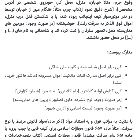
وقوع جرم، مثلاً خیابان، منزل، محل کار، خودروی شخصی در آدرس
مشخص]، [شرح دقیق نحوه ارتکاب جرم، مثلاً: هنگام عبور از خیابان توسط
دو نفر موتورسوار کیف اینجانب ربوده شد، یا با شکستن قفل درب منزل،
اموال فوق الذکر به سرقت رفت]. خوشبختانه [در صورت وجود: دوربین های
مداربسته محل، تصویر سارقان را ثبت کرده اند یا شاهدانی به نام های (…) و
(…)] در محل حضور داشتند.
مدارک پیوست:
کپی برابر اصل شناسنامه و کارت ملی شاکی
کپی برابر اصل مدارک اثبات مالکیت اموال مسروقه (مانند فاکتور خرید،
سند)
کپی گزارش اولیه کلانتری [نام کلانتری] به شماره [شماره گزارش]
[در صورت وجود: لوح فشرده حاوی تصاویر دوربین های مداربسته]
[در صورت وجود: لیست اسامی و آدرس شهود]
با عنایت به مراتب فوق و به استناد مواد [ذکر ماده/مواد قانونی مرتبط با نوع
سرقت، مثلاً ماده ۶۵۷ قانون مجازات اسلامی برای کیف قاپی یا جیب بری، یا
ماده ۶۵۱ برای سرقت مشدد] قانون مجازات اسلامی (کتاب پنجم-تعزیرات و