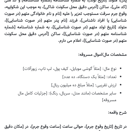
پدر]، متولد [تاریخ تولد]، به شماره شناسنامه [شماره شناسنامه] و کد ملی
[کد ملی]، ساکن [آدرس دقیق محل سکونت شاکی]، به موجب این شکواییه،
وقوع جرم سرقت مستوجب تعزیر را علیه [نام و نام خانوادگی متهم (در صورت
شناسایی) یا افراد ناشناس]، فرزند [نام پدر متهم (در صورت شناسایی)]،
متولد [تاریخ تولد متهم (در صورت شناسایی)]، به شماره شناسنامه [شماره
شناسنامه متهم (در صورت شناسایی)]، ساکن [آدرس دقیق محل سکونت
متهم (در صورت شناسایی)]، اعلام می دارم.
مشخصات مال/اموال مسروقه:
نوع مال: [مثلاً گوشی موبایل، کیف پول، لپ تاپ، زیورآلات]
تعداد: [مثلاً یک دستگاه، ده عدد]
ارزش تقریبی: [مثلاً مبلغ ده میلیون ریال]
سایر مشخصات (مانند مدل، سریال، رنگ): [جزئیات کامل مال
مسروقه]
شرح واقعه:
در تاریخ [تاریخ وقوع جرم]، حوالی ساعت [ساعت وقوع جرم]، در [مکان دقیق