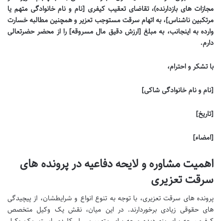
مجازات های بازدارنده)، تقاضای تعقیب کیفری [نام و نام خانوادگی متهم یا
مرتکبین ناشناس]، به اتهام سرقت مستوجب تعزیر و همچنین مطالبه خسارت
وارده به اینجانب، به مبلغ [ارزش دقیق مال مسروقه] را از محضر حضرتعالی
دارم.
با تشکر و احترام،
[نام و نام خانوادگی شاکی]
[تاریخ]
[امضاء]
اهمیت مشاوره و لایحه دفاعیه در پرونده های
سرقت تعزیری
پرونده های سرقت تعزیری، با توجه به تنوع انواع و شرایطشان، از پیچیدگی
های حقوقی زیادی برخوردارند. در این میان، نقش یک وکیل متخصص