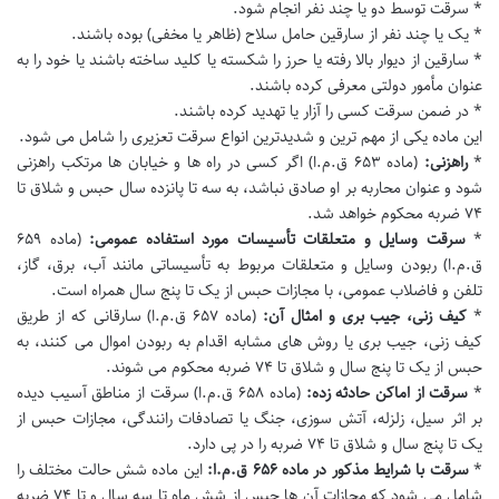
* سرقت توسط دو یا چند نفر انجام شود.
* یک یا چند نفر از سارقین حامل سلاح (ظاهر یا مخفی) بوده باشند.
* سارقین از دیوار بالا رفته یا حرز را شکسته یا کلید ساخته باشند یا خود را به
عنوان مأمور دولتی معرفی کرده باشند.
* در ضمن سرقت کسی را آزار یا تهدید کرده باشند.
این ماده یکی از مهم ترین و شدیدترین انواع سرقت تعزیری را شامل می شود.
*
راهزنی:
(ماده ۶۵۳ ق.م.ا) اگر کسی در راه ها و خیابان ها مرتکب راهزنی
شود و عنوان محاربه بر او صادق نباشد، به سه تا پانزده سال حبس و شلاق تا
۷۴ ضربه محکوم خواهد شد.
*
سرقت وسایل و متعلقات تأسیسات مورد استفاده عمومی:
(ماده ۶۵۹
ق.م.ا) ربودن وسایل و متعلقات مربوط به تأسیساتی مانند آب، برق، گاز،
تلفن و فاضلاب عمومی، با مجازات حبس از یک تا پنج سال همراه است.
*
کیف زنی، جیب بری و امثال آن:
(ماده ۶۵۷ ق.م.ا) سارقانی که از طریق
کیف زنی، جیب بری یا روش های مشابه اقدام به ربودن اموال می کنند، به
حبس از یک تا پنج سال و شلاق تا ۷۴ ضربه محکوم می شوند.
*
سرقت از اماکن حادثه زده:
(ماده ۶۵۸ ق.م.ا) سرقت از مناطق آسیب دیده
بر اثر سیل، زلزله، آتش سوزی، جنگ یا تصادفات رانندگی، مجازات حبس از
یک تا پنج سال و شلاق تا ۷۴ ضربه را در پی دارد.
*
سرقت با شرایط مذکور در ماده ۶۵۶ ق.م.ا:
این ماده شش حالت مختلف را
شامل می شود که مجازات آن ها حبس از شش ماه تا سه سال و تا ۷۴ ضربه