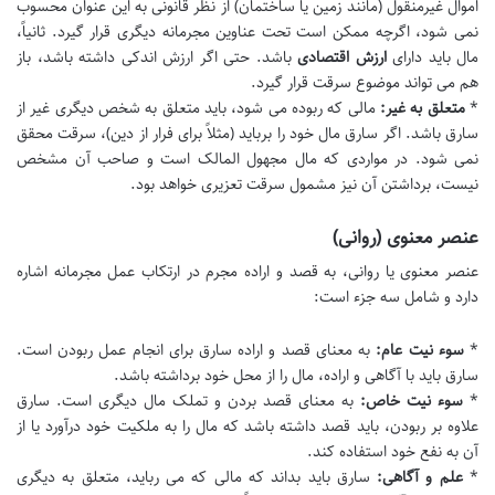
اموال غیرمنقول (مانند زمین یا ساختمان) از نظر قانونی به این عنوان محسوب
نمی شود، اگرچه ممکن است تحت عناوین مجرمانه دیگری قرار گیرد. ثانیاً،
مال باید دارای
ارزش اقتصادی
باشد. حتی اگر ارزش اندکی داشته باشد، باز
هم می تواند موضوع سرقت قرار گیرد.
*
متعلق به غیر:
مالی که ربوده می شود، باید متعلق به شخص دیگری غیر از
سارق باشد. اگر سارق مال خود را برباید (مثلاً برای فرار از دین)، سرقت محقق
نمی شود. در مواردی که مال مجهول المالک است و صاحب آن مشخص
نیست، برداشتن آن نیز مشمول سرقت تعزیری خواهد بود.
عنصر معنوی (روانی)
عنصر معنوی یا روانی، به قصد و اراده مجرم در ارتکاب عمل مجرمانه اشاره
دارد و شامل سه جزء است:
*
سوء نیت عام:
به معنای قصد و اراده سارق برای انجام عمل ربودن است.
سارق باید با آگاهی و اراده، مال را از محل خود برداشته باشد.
*
سوء نیت خاص:
به معنای قصد بردن و تملک مال دیگری است. سارق
علاوه بر ربودن، باید قصد داشته باشد که مال را به ملکیت خود درآورد یا از
آن به نفع خود استفاده کند.
*
علم و آگاهی:
سارق باید بداند که مالی که می رباید، متعلق به دیگری