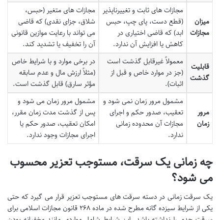
مجازات های ثابت و تغییرناپذیر
مجازات های متغیر (حبس،
میزان
(قطع دست، پای چپ، حبس
شلاق، جزای نقدی) که قاضی
مجازات
ابد) که قاضی اختیاری در
می تواند با رعایت موازین قانونی
کاهش یا افزایش آن ندارد.
آن را تخفیف یا تشدید کند.
معمولاً غیرقابل گذشت است
در برخی موارد و با شرایط خاص
قابلیت
(جز در موارد خاص و قبل از
(مثلاً ارزش مال و عدم سابقه
گذشت
اثبات).
مؤثر سارق) قابل گذشت است.
مشمول مرور زمان نمی شود و
مشمول مرور زمان می شود و
مرور
تعقیب، صدور حکم و اجرای
پس از گذشت مدت زمان مقرر،
زمان
مجازات آن محدوده زمانی
امکان تعقیب، صدور حکم یا
ندارد.
اجرای مجازات وجود ندارد.
چه زمانی یک سرقت، مستوجب تعزیر محسوب
می شود؟
یک سرقت زمانی در دسته سرقت های مستوجب تعزیر قرار می گیرد که حتی
یکی از شرایط سیزده گانه مطرح شده در ماده ۲۶۸ قانون مجازات اسلامی برای
سرقت حدی را نداشته باشد. این شرایط شامل مواردی مانند مخفیانه بودن