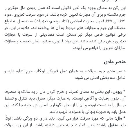
این رکن به معنای وجود یک نص قانونی است که عمل ربودن مال دیگری را
جرم دانسته و برای آن مجازات تعیین کرده باشد. در مورد سرقت تعزیری، مواد
۶۵۱ الی ۶۶۷ قانون مجازات اسلامی (کتاب پنجم، تعزیرات) به تفصیل به انواع
مختلف این جرم و مجازات های مربوط به آن ها پرداخته اند. علاوه بر این، در
برخی قوانین خاص دیگر نیز ممکن است مصادیقی از سرقت با مجازات
تعزیری پیش بینی شده باشد. این مواد قانونی، مبنای اصلی تعقیب و مجازات
سارقان تعزیری را فراهم می آورند.
عنصر مادی
عنصر مادی جرم سرقت، به همان عمل فیزیکی ارتکاب جرم اشاره دارد و
شامل سه بخش اصلی می شود:
*
ربودن:
این بخش به معنای تصرف و خارج کردن مال از ید مالک یا متصرف
آن، بدون رضایت و آگاهی اوست. به عبارت دیگر، سارق باید کنترل و تسلط
بر مال را به دست آورده و آن را از محل نگهداری اصلی اش جابه جا کند. این
عمل باید به صورت پنهانی یا همراه با فریب باشد.
*
مال:
مالی که مورد سرقت قرار می گیرد، باید دارای دو ویژگی باشد: اولاً،
باید
منقول
باشد؛ یعنی قابلیت جابه جایی داشته باشد. از این رو، سرقت