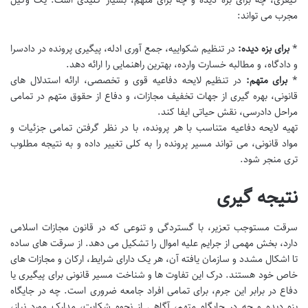
کیفری، چه برای بزه دیده و چه برای متهم، بسیار کلیدی است. یک وکیل
مجرب می تواند:
*
برای بزه دیده:
در تنظیم شکواییه، جمع آوری ادله، پیگیری پرونده در دادسرا
و دادگاه، و مطالبه خسارت وارده، بهترین راهنمایی را ارائه دهد.
*
برای متهم:
در تنظیم لایحه دفاعیه قوی و تخصصی، ارائه استدلال های
قانونی، بهره گیری از جهات تخفیف مجازات، و دفاع از حقوق متهم در تمامی
مراحل دادرسی، نقش حیاتی ایفا کند.
تهیه لایحه دفاعیه متناسب با هر پرونده، با در نظر گرفتن تمامی جزئیات و
مواد قانونی، می تواند مسیر پرونده را به کلی تغییر داده و به نتیجه مطلوب
تری منجر شود.
نتیجه گیری
سرقت مستوجب تعزیر، با گستردگی و تنوعی که در قانون مجازات اسلامی
دارد، بخش مهمی از جرایم علیه اموال را تشکیل می دهد. از سرقت های ساده
تا اشکال مشدد و سازمان یافته آن، هر یک دارای شرایط، ارکان و مجازات های
خاص خود هستند. درک این تفاوت ها و شناخت مسیر قانونی برای پیگیری یا
دفاع در برابر این جرم، برای تمامی افراد جامعه ضروری است. چه در جایگاه
بزه دیده و چه در جایگاه متهم، آگاهی از نحوه شکایت، مدارک مورد نیاز،