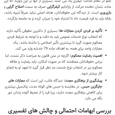
جلو در نظام عدالت کیفری یاد می کنند. بسیاری از آنها بر این باورند که این
ماده، نشان دهنده حرکت از پارادایم
کیفرگرایی
صرف به سمت
اصلاح گرایی
و
بازپروری
است. از دیدگاه این حقوقدانان، هدف اصلی نباید صرفاً تنبیه باشد،
بلکه باید به فرد فرصت داد تا اشتباه خود را جبران کرده و به جامعه بازگردد.
تأکید بر فردی کردن مجازات ها:
بسیاری از دکترین حقوقی تأکید دارند
که انتخاب نوع خدمات عمومی باید به دقت و با توجه به شرایط فردی
محکوم صورت گیرد تا بیشترین تأثیر اصلاحی را داشته باشد. یک
مجازات واحد برای همه، به اهداف ماده 79 خدشه وارد می کند.
اهمیت رضایت محکوم:
اگرچه در متن قانون به صراحت ذکر نشده، اما
برخی حقوقدانان معتقدند که در صورت امکان، باید رضایت و علاقه
محکوم نیز در انتخاب نوع خدمت مد نظر قرار گیرد تا تعهد او به انجام
کار بیشتر شود.
پیشگیری از بزهکاری مجدد:
دیدگاه غالب، این است که
مجازات های
جایگزین حبس
، در مقایسه با حبس های کوتاه مدت، پتانسیل بیشتری
برای کاهش بزهکاری مجدد دارند، زیرا فرد را از محیط آلوده زندان دور
نگه می دارد.
بررسی ابهامات احتمالی و چالش های تفسیری