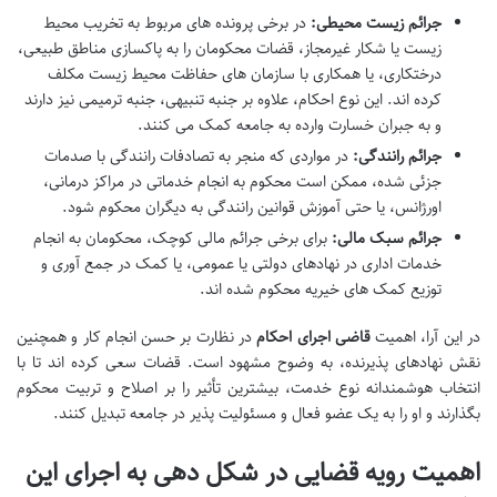
جرائم زیست محیطی:
در برخی پرونده های مربوط به تخریب محیط
زیست یا شکار غیرمجاز، قضات محکومان را به پاکسازی مناطق طبیعی،
درختکاری، یا همکاری با سازمان های حفاظت محیط زیست مکلف
کرده اند. این نوع احکام، علاوه بر جنبه تنبیهی، جنبه ترمیمی نیز دارند
و به جبران خسارت وارده به جامعه کمک می کنند.
جرائم رانندگی:
در مواردی که منجر به تصادفات رانندگی با صدمات
جزئی شده، ممکن است محکوم به انجام خدماتی در مراکز درمانی،
اورژانس، یا حتی آموزش قوانین رانندگی به دیگران محکوم شود.
جرائم سبک مالی:
برای برخی جرائم مالی کوچک، محکومان به انجام
خدمات اداری در نهادهای دولتی یا عمومی، یا کمک در جمع آوری و
توزیع کمک های خیریه محکوم شده اند.
در این آرا، اهمیت
قاضی اجرای احکام
در نظارت بر حسن انجام کار و همچنین
نقش نهادهای پذیرنده، به وضوح مشهود است. قضات سعی کرده اند تا با
انتخاب هوشمندانه نوع خدمت، بیشترین تأثیر را بر اصلاح و تربیت محکوم
بگذارند و او را به یک عضو فعال و مسئولیت پذیر در جامعه تبدیل کنند.
اهمیت رویه قضایی در شکل دهی به اجرای این