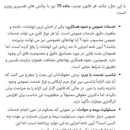
با این حال، مانند هر قانون جدید،
ماده 79
نیز با چالش های تفسیری روبرو
است:
خدمات عمومی و نحوه همکاری:
یکی از اصلی ترین ابهامات، دامنه و
ماهیت دقیق خدمات عمومی است. آیا هر نوع کاری می تواند خدمات
عمومی محسوب شود؟ آیا نهادهای خصوصی نیز می توانند پذیرنده
باشند؟ آیین نامه اجرایی تا حد زیادی این ابهامات را رفع کرده است، اما
همچنان بحث هایی در مورد مصادیق دقیق و محدودیت های آن وجود
دارد. همچنین، نحوه همکاری نهادهای مختلف، همواره نیازمند تفسیر و
تطبیق با شرایط متغیر است.
تناسب خدمت با جرم:
برخی حقوقدانان این بحث را مطرح می کنند که
آیا باید الزاماً تناسبی بین نوع جرم ارتکابی و نوع خدمت عمومی وجود
داشته باشد یا خیر. در حالی که قانون گذار این الزام را به صراحت بیان
نکرده، اما دکترین حقوقی معمولاً بر مطلوبیت این تناسب برای افزایش
اثرگذاری مجازات تأکید دارد.
مسئولیت بیمه و حوادث:
در صورتی که محکوم در حین انجام خدمات
عمومی دچار حادثه شود، مسئولیت بیمه و جبران خسارت بر عهده چه
کسی است؟ آیین نامه اجرایی به این موارد پرداخته است، اما این
موضوع همچنان یکی از دغدغه های عملی است.