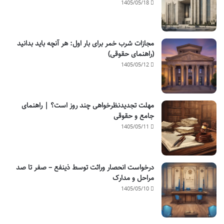
1405/05/18
مجازات شرب خمر برای بار اول: هر آنچه باید بدانید
(راهنمای حقوقی)
1405/05/12
مهلت تجدیدنظرخواهی چند روز است؟ | راهنمای
جامع و حقوقی
1405/05/11
درخواست انحصار وراثت توسط ذینفع – صفر تا صد
مراحل و مدارک
1405/05/10