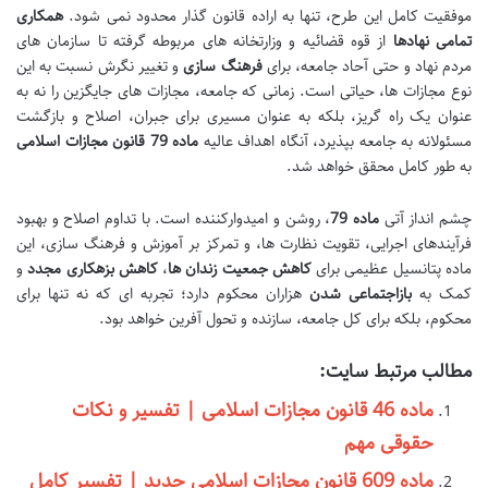
موفقیت کامل این طرح، تنها به اراده قانون گذار محدود نمی شود.
همکاری
تمامی نهادها
از قوه قضائیه و وزارتخانه های مربوطه گرفته تا سازمان های
مردم نهاد و حتی آحاد جامعه، برای
فرهنگ سازی
و تغییر نگرش نسبت به این
نوع مجازات ها، حیاتی است. زمانی که جامعه، مجازات های جایگزین را نه به
عنوان یک راه گریز، بلکه به عنوان مسیری برای جبران، اصلاح و بازگشت
مسئولانه به جامعه بپذیرد، آنگاه اهداف عالیه
ماده 79 قانون مجازات اسلامی
به طور کامل محقق خواهد شد.
چشم انداز آتی
ماده 79
، روشن و امیدوارکننده است. با تداوم اصلاح و بهبود
فرآیندهای اجرایی، تقویت نظارت ها، و تمرکز بر آموزش و فرهنگ سازی، این
ماده پتانسیل عظیمی برای
کاهش جمعیت زندان ها
،
کاهش بزهکاری مجدد
و
کمک به
بازاجتماعی شدن
هزاران محکوم دارد؛ تجربه ای که نه تنها برای
محکوم، بلکه برای کل جامعه، سازنده و تحول آفرین خواهد بود.
مطالب مرتبط سایت:
ماده 46 قانون مجازات اسلامی | تفسیر و نکات
حقوقی مهم
ماده 609 قانون مجازات اسلامی جدید | تفسیر کامل