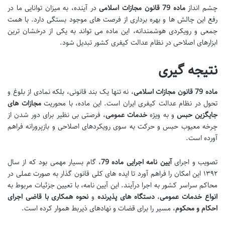
چشم انداز
ماده 79 قانون مجازات اسلامی
در آینده، به میزان توانایی ما در
رفع این چالش ها و بهره برداری از فرصت های موجود بستگی دارد. با همت
جمعی و رویکردی هوشمندانه، این ماده می تواند به یکی از درخشان ترین
ابزارهای اصلاحی در نظام عدالت کیفری کشور تبدیل شود.
نتیجه گیری
ماده 79 قانون مجازات اسلامی
، نه تنها یک بند قانونی، بلکه نمادی از بلوغ و
تحول در نظام عدالت کیفری ایران است. این ماده، با محوریت
مجازات های
جایگزین حبس
و به ویژه
خدمات عمومی
، فرصتی بی نظیر برای دور شدن از
چرخه معیوب حبس و حرکت به سوی رویکردهای اصلاحی و بازپرورانه فراهم
آورده است.
تصویب و اجرای
آیین نامه اجرایی ماده 79
، گام بسیار مهمی بود که از سال
۱۳۹۲ این امکان را فراهم آورد تا ایده های کلی قانون گذار به صورت عملی در
محاکم سراسر کشور به اجرا درآیند. این آیین نامه، با تعیین جزئیات مربوط به
انواع خدمات عمومی
،
دستگاه های پذیرنده
و
نحوه همکاری با قاضی اجرای
احکام و محکوم
، مسیر را برای قضات و نهادهای ذیربط هموار کرده است.