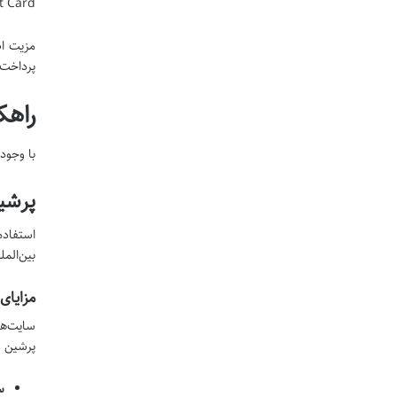
Gift Card
مزیت ا
پرداخت 
راهک
با وجود
پرشی
استفاده
بین‌المل
مزایای
سایت‌ها
پرشین وو
س