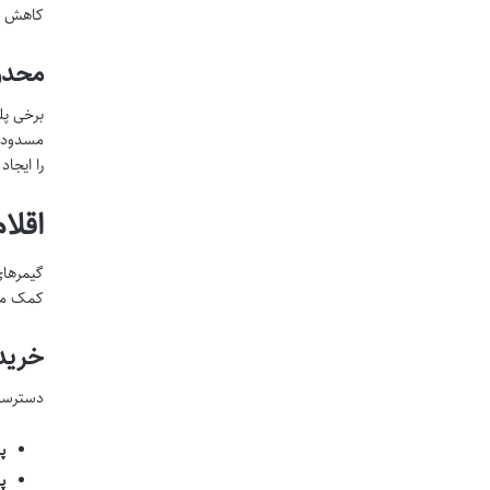
کاهش د
محدودیت‌ه
مسدود ی
را ایجاد می‌ک
اقلا
گیمرهای
کمک می
خرید 
دسترسی 
پل
پ