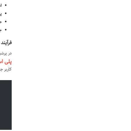
ا
پ
ص
جل
فرآیند
در پرشی
پلی ا
کاربر ج