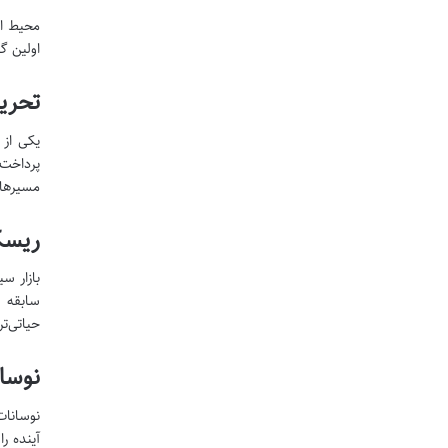
محیط اق
اولین گ
تحریم
یکی از 
پرداخت 
مسیرهای
ریسک
بازار س
سابقه م
حیاتی‌ت
نوسان
نوسانات
آینده ر