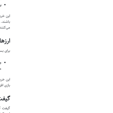
ب
این خری
می‌کنند
ارزها
برای بس
ج
م
این خری
بازی افز
گیفت 
گیفت کار