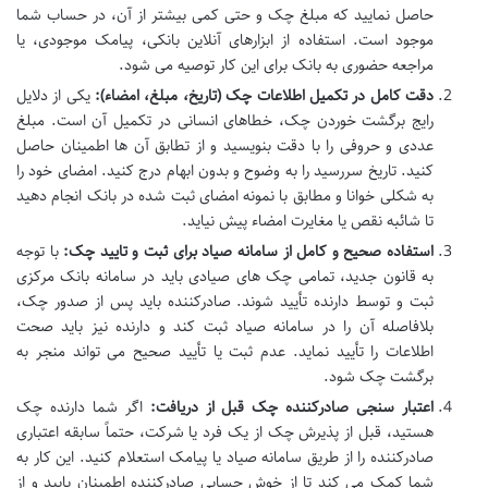
حاصل نمایید که مبلغ چک و حتی کمی بیشتر از آن، در حساب شما
موجود است. استفاده از ابزارهای آنلاین بانکی، پیامک موجودی، یا
مراجعه حضوری به بانک برای این کار توصیه می شود.
دقت کامل در تکمیل اطلاعات چک (تاریخ، مبلغ، امضاء):
یکی از دلایل
رایج برگشت خوردن چک، خطاهای انسانی در تکمیل آن است. مبلغ
عددی و حروفی را با دقت بنویسید و از تطابق آن ها اطمینان حاصل
کنید. تاریخ سررسید را به وضوح و بدون ابهام درج کنید. امضای خود را
به شکلی خوانا و مطابق با نمونه امضای ثبت شده در بانک انجام دهید
تا شائبه نقص یا مغایرت امضاء پیش نیاید.
استفاده صحیح و کامل از سامانه صیاد برای ثبت و تایید چک:
با توجه
به قانون جدید، تمامی چک های صیادی باید در سامانه بانک مرکزی
ثبت و توسط دارنده تأیید شوند. صادرکننده باید پس از صدور چک،
بلافاصله آن را در سامانه صیاد ثبت کند و دارنده نیز باید صحت
اطلاعات را تأیید نماید. عدم ثبت یا تأیید صحیح می تواند منجر به
برگشت چک شود.
اعتبار سنجی صادرکننده چک قبل از دریافت:
اگر شما دارنده چک
هستید، قبل از پذیرش چک از یک فرد یا شرکت، حتماً سابقه اعتباری
صادرکننده را از طریق سامانه صیاد یا پیامک استعلام کنید. این کار به
شما کمک می کند تا از خوش حسابی صادرکننده اطمینان یابید و از