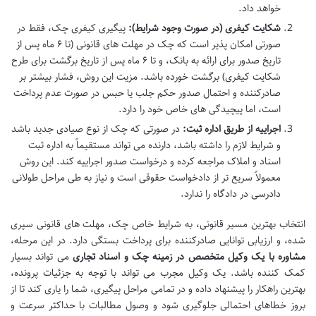
خواهد داد.
شکایت کیفری (در صورت وجود شرایط):
پیگیری کیفری چک، فقط در
صورتی امکان پذیر است که چک در مهلت های قانونی (تا ۶ ماه پس از
تاریخ صدور برای ارائه به بانک، و تا ۶ ماه پس از تاریخ برگشت برای طرح
شکایت کیفری) برگشت خورده باشد. مزیت این روش، فشار بیشتر بر
صادرکننده و احتمال صدور حکم جلب یا حبس در صورت عدم پرداخت
است، اما پیچیدگی های خاص خود را دارد.
اجراییه از طریق اداره ثبت:
در صورتی که چک از نوع صیادی جدید باشد
و شرایط لازم را داشته باشد، دارنده می تواند مستقیماً به اداره ثبت
اسناد و املاک مراجعه کرده و درخواست صدور اجراییه کند. این روش
معمولاً سریع تر از دادخواست حقوقی است و نیاز به طی مراحل طولانی
دادرسی در دادگاه را ندارد.
انتخاب بهترین مسیر قانونی، به شرایط خاص چک، مهلت های قانونی سپری
شده، و ارزیابی توانایی صادرکننده برای پرداخت بستگی دارد. در این مرحله،
مشاوره با یک وکیل متخصص در زمینه چک و اسناد تجاری
می تواند بسیار
کمک کننده باشد. یک وکیل مجرب می تواند با توجه به جزئیات پرونده،
بهترین راهکار را پیشنهاد داده و در تمامی مراحل پیگیری، شما را یاری کند تا از
بروز خطاهای احتمالی جلوگیری شود و وصول مطالبات با حداکثر سرعت و