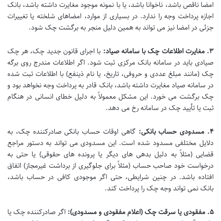
امضا ناقص باشد، ناخوانا باشد، یا با نمونه موجود مغایرت داشته باشد، بانک
اجازه پرداخت وجه را ندارد. در بسیاری از موارد، امضاهای شلخته یا تغییرات
جزئی در امضا نیز می تواند به همین دلیل منجر به برگشت چک شود.
۳. مغایرت اطلاعات چک با سامانه صیاد:
با اجرای قانون جدید چک، هر چک
صیادی باید در سامانه بانک مرکزی ثبت شود. اگر اطلاعات مندرج روی برگه
چک (مانند مبلغ عددی و حروفی، تاریخ، یا نام ذینفع) با اطلاعات ثبت شده
در سامانه صیاد مغایرت داشته باشد، بانک قادر به پرداخت وجه نخواهد بود و
چک برگشت می خورد. این مشکل معمولاً به دلیل خطای انسانی در هنگام
ثبت یا تأیید چک در سامانه رخ می دهد.
۴. مسدودی حساب بانکی:
گاهی اوقات حساب بانکی صادرکننده چک، به
دلایل مختلفی مسدود شده است. این مسدودی می تواند به دستور مراجع
قضایی (مثلاً به دلیل بدهی های دیگر یا پرونده های حقوقی) یا حتی به
درخواست خود صاحب حساب (مثلاً برای جلوگیری از برداشت غیرمجاز) اتفاق
افتاده باشد. در چنین شرایطی، حتی اگر موجودی کافی در حساب باشد،
بانک نمی تواند وجه چک را پرداخت کند.
۵. مفقودی یا سرقت چک (اعلام مفقودی و مسدودی):
اگر صادرکننده چک یا