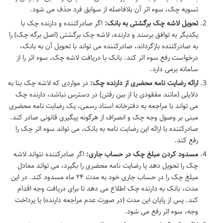
تسویه چک، سوء اثر آن بلافاصله از سوابق فرد حذف می شود.
تحویل لاشه چک برگشتی به بانک:
اگر صادرکننده و دارنده چک با
یکدیگر به توافق برسند و دارنده، لاشه چک برگشتی (اصل برگه چک) را
به صادرکننده بازگرداند، صادرکننده می تواند با تحویل آن به بانک،
درخواست رفع سوء اثر کند. بانک با دریافت لاشه چک، سوء اثر را از
سامانه برمی دارد.
ارائه رضایت نامه محضری از دارنده چک:
در مواردی که لاشه چک بنا به
دلایلی (مانند مفقودی یا از بین رفتن) در دسترس نباشد، دارنده چک
می تواند با مراجعه به دفترخانه اسناد رسمی، یک رضایت نامه محضری
مبنی بر وصول وجه چک و انصراف از هرگونه پیگیری قانونی صادر کند.
صادرکننده با ارائه این رضایت نامه به بانک، می تواند سوء اثر چک را
رفع کند.
مسدود کردن مبلغ چک در حساب جاری:
اگر صادرکننده نتواند لاشه
چک را تحویل دهد یا رضایت نامه محضری را بگیرد، می تواند معادل
مبلغ چک را در حساب جاری خود به مدت ۲۴ ماه مسدود کند. در این
مدت، بانک به دارنده چک اطلاع می دهد تا برای دریافت وجه اقدام
کند. پس از پایان این مدت (در صورت عدم مراجعه دارنده) یا پرداخت
وجه، سوء اثر رفع می شود.