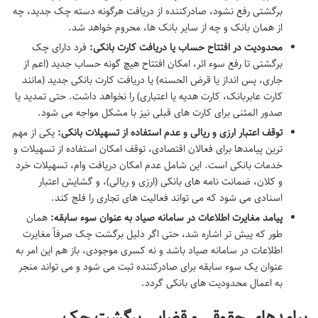
برگشتی رفع نشود، صادرکننده از دریافت هرگونه دسته چک جدید، چه
از همان بانک و چه از سایر بانک ها، محروم خواهد شد.
محدودیت در افتتاح حساب یا دریافت کارت بانکی:
فرد دارای چک
برگشتی تا رفع سوء اثر، امکان افتتاح هیچ گونه حساب جدید (اعم از
جاری، پس انداز یا قرض الحسنه) یا دریافت کارت بانکی جدید (مانند
کارت عابربانک، کارت هدیه یا اعتباری) را نخواهد داشت. حتی تمدید یا
صدور المثنی برای کارت های قبلی نیز با مشکل مواجه می شود.
توقف اعتبار ارزی و ریالی و عدم استفاده از تسهیلات بانکی:
یکی از مهم
ترین پیامدها برای فعالان اقتصادی، توقف امکان استفاده از تسهیلات و
خدمات بانکی است. این شامل عدم امکان دریافت وام، تسهیلات خرد
و کلان، ضمانت نامه های بانکی (ارزی و ریالی)، و گشایش اعتبار
اسنادی می شود که می تواند فعالیت های تجاری را فلج کند.
پیامد مغایرت اطلاعات در سامانه صیاد به عنوان سوء سابقه:
همان
طور که پیش تر اشاره شد، حتی اگر دلیل برگشت چک صرفاً مغایرت
اطلاعات در سامانه صیاد باشد و نه کسری موجودی، باز هم این امر به
عنوان یک سوء سابقه برای صادرکننده ثبت می شود و می تواند منجر
به اعمال محدودیت های بانکی گردد.
پیامدهای حقوقی و قضایی برگشت چک