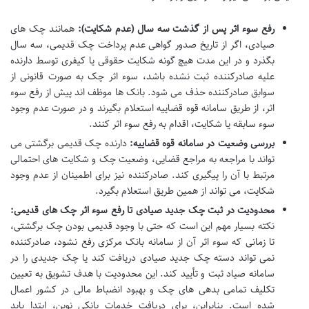
رفع سوء اثر پس از گذشت سه سال (عدم شکایت):
همانند چک های
صیادی، اگر از تاریخ صدور گواهی عدم پرداخت چک قدیمی، سه سال
بگذرد و در این مدت هیچ گونه شکایت حقوقی یا کیفری توسط دارنده
علیه صادرکننده ثبت نشده باشد، سوء اثر چک به صورت قانونی از
سوابق صادرکننده حذف می شود. بانک ها موظف اند پیش از رفع سوء
اثر، از طریق سامانه قوه قضاییه استعلام بگیرند و در صورت عدم وجود
سوء سابقه یا شکایت، اقدام به رفع سوء اثر کنند.
بررسی وضعیت در سامانه قوه قضاییه:
دارنده چک قدیمی برگشتی می
تواند با مراجعه به مراجع قضایی، وضعیت چک و شکایت های احتمالی
مرتبط با آن را پیگیری کند. صادرکننده نیز برای اطمینان از عدم وجود
شکایت، می تواند از همین طریق استعلام بگیرد.
محدودیت در ثبت چک جدید صیادی تا رفع سوء اثر چک های قدیمی:
نکته بسیار مهم این است که حتی با وجود قدیمی بودن چک برگشتی،
تا زمانی که سوء اثر آن از سامانه بانک مرکزی رفع نشود، صادرکننده
نمی تواند دسته چک جدید صیادی دریافت کند یا چک جدیدی را در
سامانه صیاد ثبت و تأیید کند. این محدودیت با هدف تشویق به تعیین
تکلیف تمامی بدهی های چک و بهبود انضباط مالی در کشور اعمال
شده است. بنابراین، برای دریافت خدمات بانکی نوین، ابتدا باید