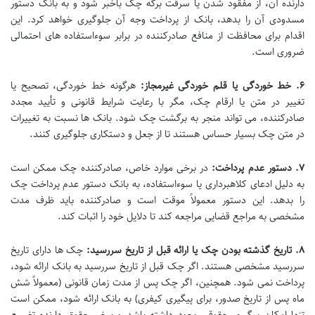
دارنده آن، از مفقود شدن یا سرقت برگه چک باخبر شود و به بانک دستور
مسدودی آن را بدهد، بانک از پرداخت وجه آن جلوگیری خواهد کرد. این
اقدام برای محافظت از منافع صادرکننده در برابر سوءاستفاده های احتمالی
ضروری است.
۶. خط خوردگی یا قلم خوردگی غیرمجاز:
هرگونه خط خوردگی، تصحیح یا
تغییر در متن یا ارقام چک، مگر با رعایت شرایط قانونی و تأیید مجدد
صادرکننده، می تواند منجر به برگشت چک شود. بانک ها نسبت به تغییرات
در متن چک بسیار حساس هستند تا از جعل و دستکاری جلوگیری کنند.
۷. دستور عدم پرداخت:
در برخی موارد خاص، صادرکننده چک ممکن است
به دلیل ادعای کلاهبرداری یا سوءاستفاده، به بانک دستور عدم پرداخت چک
را بدهد. این دستور معمولاً موقت است و صادرکننده باید ظرف مدت
مشخصی به مراجع قضایی مراجعه کند تا دلایل خود را اثبات کند.
۸. تاریخ گذشته بودن چک یا ارائه قبل از تاریخ سررسید:
چک ها دارای تاریخ
سررسید مشخصی هستند. اگر چک قبل از تاریخ سررسید به بانک ارائه شود،
پرداخت نمی شود. همچنین، اگر چک پس از مدت زمان قانونی (معمولاً شش
ماه پس از تاریخ صدور، برای پیگیری کیفری) به بانک ارائه شود، ممکن است
تنها امکان پیگیری حقوقی وجود داشته باشد و برخی حقوق دارنده تضییع