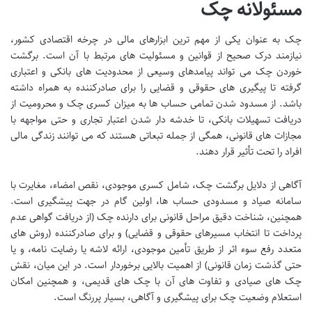
مسئولانه چک
چک به عنوان یکی از مهم ترین ابزارهای مالی در چرخه اقتصادی کشور،
نیازمند درک صحیح از قوانین و مسئولیت های مرتبط با آن است. برگشت
خوردن چک می تواند پیامدهای وسیعی از محدودیت های بانکی و اعتباری
گرفته تا پیگیری های حقوقی و قضایی را برای صادرکننده به همراه داشته
باشد. از مسدود شدن تمامی حساب ها به میزان کسری چک و محرومیت از
دریافت تسهیلات بانکی، تا خدشه دار شدن اعتبار تجاری و حتی مواجهه با
مجازات های قانونی، همگی از جمله تبعاتی هستند که می توانند زندگی مالی
افراد را تحت تأثیر قرار دهند.
آگاهی از دلایل برگشت چک، شامل کسری موجودی، نقص امضاء، مغایرت با
سامانه صیاد و مسدودی حساب ها، اولین گام در جهت پیشگیری است.
همچنین، شناخت دقیق مراحل قانونی برای دارنده چک (از دریافت گواهی عدم
پرداخت تا انتخاب مسیرهای حقوقی و قضایی) و برای صادرکننده (روش های
متعدد رفع سوء اثر از طریق تأمین موجودی، ارائه لاشه یا رضایت نامه، و یا
حتی گذشت زمان قانونی) از اهمیت بالایی برخوردار است. در این میان، نقش
چک های صیادی و تفاوت های آن با چک های قدیمی، و همچنین امکان
استعلام وضعیت چک برای پیشگیری و آگاهی، بسیار پررنگ است.