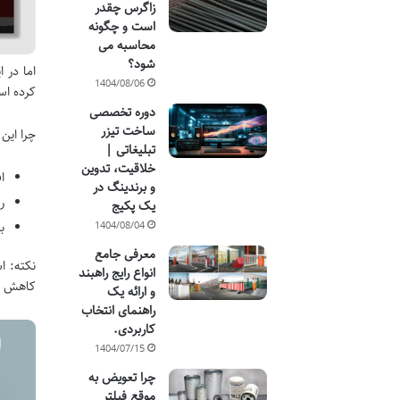
زاگرس چقدر
است و چگونه
محاسبه می
شود؟
اما در 
1404/08/06
کرده ا
دوره تخصصی
ساخت تیزر
چرا ای
تبلیغاتی |
خلاقیت، تدوین
ا
و برندینگ در
ر
یک پکیج
1404/08/04
ب
معرفی جامع
نکته: ا
انواع رایج راهبند
کاهش ده
و ارائه یک
راهنمای انتخاب
کاربردی.
1404/07/15
چرا تعویض به
موقع فیلتر