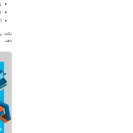
ع
ک
آ
نکته: ب
دهد.