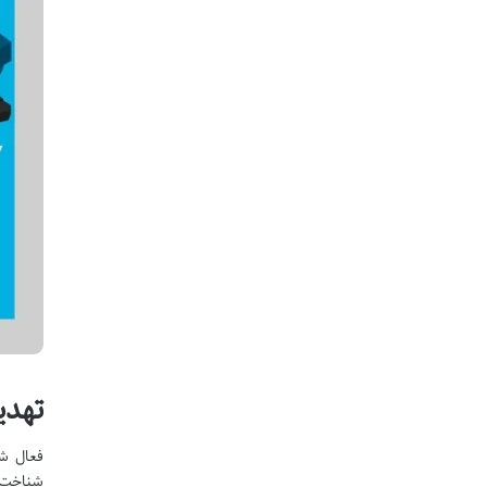
تهدی
فعال شد
شناخت ت