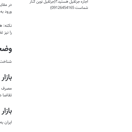
اجاره جرثقیل هستید؟{جرثقیل نوین کنار
در مقای
شماست 09126454165}
ورود به
نکته: ه
را نیز 
وضعی
شناخت ب
بازار
مصرف دا
تقاضا د
بازار
ایران ب