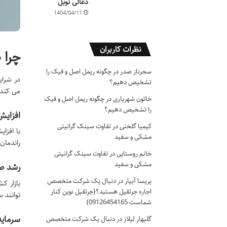
ذغالی نوبل
1404/04/11
نظرات کاربران
چرا 
سحرناز صدر
در
چگونه ریمل اصل و فیک را
در شرای
تشخیص دهیم؟
می کند.
خاتون شهریاری
در
چگونه ریمل اصل و فیک
را تشخیص دهیم؟
افزایش
کیمیا گلخنی
در
تفاوت سینک گرانیتی
با افزا
مشکی و سفید
راندمان
خانم روستایی
در
تفاوت سینک گرانیتی
مشکی و سفید
رشد صا
پریسا آبیار
در
دنبال یک شرکت متخصص
بازار ک
اجاره جرثقیل هستید؟{جرثقیل نوین کنار
توانند 
شماست 09126454165}
سرمایه
گلبهار لیلاز
در
دنبال یک شرکت متخصص