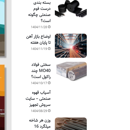
بسته بندی
درست فوم
صنعتی چگونه
است؟
1404/11/28
اوضاع بازار آهن
تا پایان هفته
1404/11/19
سختی فولاد
MO40 چند
راکول است؟
1404/10/17
آسیاب قهوه
صنعتی – سایت
سروش تجهیز
1404/08/29
وزن هر شاخه
میلگرد 16