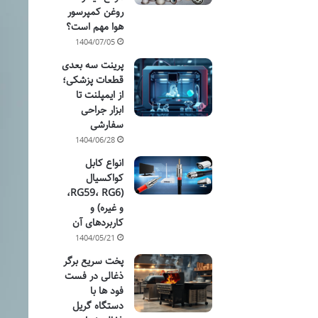
روغن کمپرسور
هوا مهم است؟
1404/07/05
پرینت سه بعدی
قطعات پزشکی؛
از ایمپلنت تا
ابزار جراحی
سفارشی
1404/06/28
انواع کابل
کواکسیال
(RG59، RG6،
و غیره) و
کاربردهای آن
1404/05/21
پخت سریع برگر
ذغالی در فست
فود ها با
دستگاه گریل