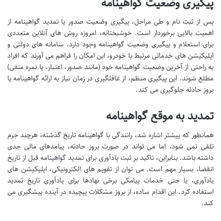
پیگیری وضعیت گواهینامه
پس از ثبت نام و طی مراحل، پیگیری وضعیت صدور یا تمدید گواهینامه از
اهمیت بالایی برخوردار است. خوشبختانه، امروزه روش های آنلاین متعددی
برای استعلام و پیگیری وضعیت گواهینامه وجود دارد. سامانه های دولتی و
اپلیکیشن های خدماتی مرتبط با خودرو، این امکان را فراهم می آورند که افراد
به راحتی از آخرین وضعیت گواهینامه خود (مانند صدور، اعتبار، یا نمره منفی)
مطلع شوند. این پیگیری منظم، از غافلگیری در زمان نیاز به ارائه گواهینامه یا
بروز حادثه جلوگیری می کند.
تمدید به موقع گواهینامه
همانطور که پیشتر اشاره شد، رانندگی با گواهینامه تاریخ گذشته، هرچند جرم
تلقی نمی شود، اما می تواند در صورت بروز حادثه، پیامدهای مالی جدی
داشته باشد. بنابراین، تاکید بر ثبت یادآوری برای تمدید گواهینامه قبل از تاریخ
انقضا، بسیار مهم است. می توان از تقویم های الکترونیکی، اپلیکیشن های
یادآوری، یا حتی خدمات پیامکی برخی نهادها برای یادآوری تاریخ تمدید
استفاده کرد. این اقدام ساده، از بروز مشکلات پیچیده در آینده پیشگیری می
کند.