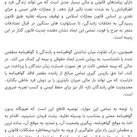
دارای پیامدهای قانونی و مالی بسیار جدی است که می تواند زندگی فرد و
اطرافیانش را به شدت تحت تاثیر قرار دهد. از مجازات های حبس و جزای
نقدی بر اساس قانون مجازات اسلامی و توقیف وسیله نقلیه طبق قانون
رسیدگی به تخلفات رانندگی، تا مسئولیت های سنگین در قبال تصادفات
منجر به جرح یا فوت، تمامی این ابعاد نشان دهنده جدیت قانون گذار در این
زمینه است.
همچنین، درک تفاوت میان نداشتن گواهینامه و رانندگی با گواهینامه منقضی
شده یا نامتناسب، به روشن شدن ابعاد حقوقی و بیمه ای کمک می کند. در
حالی که بیمه شخص ثالث در هر صورت خسارت زیان دیدگان را پرداخت می
کند، اما حق بازپس گیری تمامی مبالغ از راننده مقصر فاقد گواهینامه را
داراست که می تواند بار مالی جبران ناپذیری را بر دوش فرد خاطی بگذارد.
محدودیت های رانندگان تازه کار نیز برای حفظ ایمنی و کسب تجربه ضروری
است.
با توجه به تمامی این موارد، توصیه قاطع این است که هیچگاه بدون
گواهینامه معتبر و متناسب با وسیله نقلیه، پشت فرمان ننشینید. اقدام به
اخذ به موقع گواهینامه، پیگیری وضعیت آن، و تمدید به موقع آن، ساده ترین
و مطمئن ترین راه برای جلوگیری از ورود به دایره پرمخاطره مشکلات قانونی و
مالی است. رعایت قوانین راهنمایی و رانندگی، نه تنها برای حفظ جان خود و