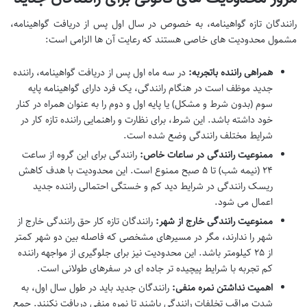
رانندگان تازه گواهینامه، به خصوص در سال اول پس از دریافت گواهینامه،
مشمول محدودیت های خاصی هستند که رعایت آن ها الزامی است:
همراهی راننده باتجربه:
در سه ماه اول پس از دریافت گواهینامه، راننده
جدید موظف است در هنگام رانندگی، یک فرد دارای گواهینامه پایه
سوم (بدون شرط و مشکل) یا پایه اول و دوم را به عنوان همراه در کنار
خود داشته باشد. این شرط، برای نظارت و راهنمایی راننده تازه کار در
شرایط مختلف رانندگی وضع شده است.
ممنوعیت رانندگی در ساعات خاص:
رانندگی برای این گروه از ساعت
۲۴ (نیمه شب) تا ۵ صبح ممنوع است. این محدودیت با هدف کاهش
ریسک رانندگی در شرایط دید کم و خستگی احتمالی راننده جدید
اعمال می شود.
ممنوعیت رانندگی خارج از شهر:
رانندگان تازه کار حق رانندگی خارج از
شهر را ندارند، مگر در مسیرهای مشخصی که فاصله بین دو شهر کمتر
از ۲۵ کیلومتر باشد. این محدودیت نیز برای جلوگیری از مواجهه راننده
کم تجربه با شرایط پیچیده تر جاده ای در سفرهای طولانی است.
اهمیت نداشتن نمره منفی:
رانندگان جدید باید در طول سال اول، به
شدت مراقب تخلفات رانندگی باشند تا نمره منفی دریافت نکنند. جمع