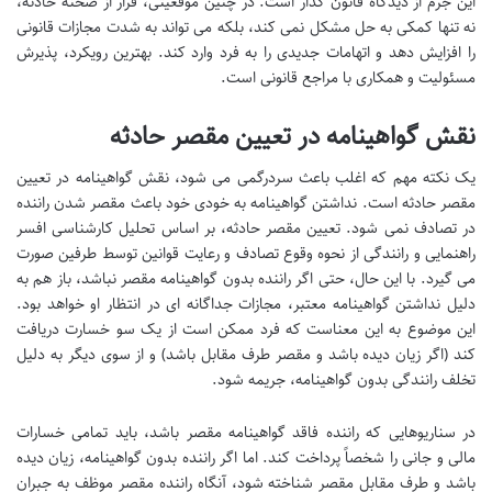
این جرم از دیدگاه قانون گذار است. در چنین موقعیتی، فرار از صحنه حادثه،
نه تنها کمکی به حل مشکل نمی کند، بلکه می تواند به شدت مجازات قانونی
را افزایش دهد و اتهامات جدیدی را به فرد وارد کند. بهترین رویکرد، پذیرش
مسئولیت و همکاری با مراجع قانونی است.
نقش گواهینامه در تعیین مقصر حادثه
یک نکته مهم که اغلب باعث سردرگمی می شود، نقش گواهینامه در تعیین
مقصر حادثه است. نداشتن گواهینامه به خودی خود باعث مقصر شدن راننده
در تصادف نمی شود. تعیین مقصر حادثه، بر اساس تحلیل کارشناسی افسر
راهنمایی و رانندگی از نحوه وقوع تصادف و رعایت قوانین توسط طرفین صورت
می گیرد. با این حال، حتی اگر راننده بدون گواهینامه مقصر نباشد، باز هم به
دلیل نداشتن گواهینامه معتبر، مجازات جداگانه ای در انتظار او خواهد بود.
این موضوع به این معناست که فرد ممکن است از یک سو خسارت دریافت
کند (اگر زیان دیده باشد و مقصر طرف مقابل باشد) و از سوی دیگر به دلیل
تخلف رانندگی بدون گواهینامه، جریمه شود.
در سناریوهایی که راننده فاقد گواهینامه مقصر باشد، باید تمامی خسارات
مالی و جانی را شخصاً پرداخت کند. اما اگر راننده بدون گواهینامه، زیان دیده
باشد و طرف مقابل مقصر شناخته شود، آنگاه راننده مقصر موظف به جبران