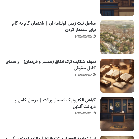
مراحل ثبت زمین قولنامه ای | راهنمای گام به گام
برای سنددار کردن
1405/05/05
نمونه شکایت ترک انفاق (همسر و فرزندان) | راهنمای
کامل حقوقی
1405/05/02
گواهی الکترونیک انحصار وراثت | مراحل کامل و
دریافت آنلاین
1405/05/01
استشهادیه انحصار وراثت PDF | دانلود نمونه رایگان و