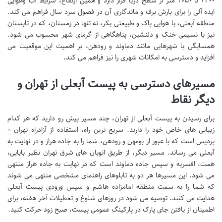
۲۴۰۰ تا ۲۶۵۰ متر از سطح دریا قرار دارد و همین ارتفاع، شرایط آب وهوایی
ایده آلی را برای بارش برف و ماندگاری آن در فصول سرد سال فراهم می کند.
منطقه آبعلی، با هوایی پاک و طبیعتی بکر، نه تنها در زمستان، که در تابستان
نیز با نسیمی خنک و دلنشین، پناهگاهی از گرمای شهر محسوب می شود.
همسایگی با شهرهایی مانند دماوند و رودهن، بر اهمیت این موقعیت می
افزاید و دسترسی به امکانات شهری را نیز فراهم می کند.
مسیرهای دسترسی به پیست آبعلی از تهران و
دیگر نقاط
برای رسیدن به پیست آبعلی از تهران، چند مسیر پیش رو دارید که هر کدام
زیبایی های خاص خود را دارند. سریع ترین راه، استفاده از آزادراه تهران –
پردیس است که با عبور از بومهن و رودهن، شما را به جاده هراز و در نهایت به
آبعلی می رساند. مسیر دیگر، از طریق اتوبان های شرق تهران نظیر بابایی،
همت، افسریه و سپس جاده دماوند است که در نهایت به جاده هراز منتهی
می شود. این مسیرها هر دو به تابلوهای راهنمای مشخصی منتهی می شوند
که شما را به سمت منطقه امامزاده هاشم و سپس ورودی پیست آبعلی
هدایت می کنند. توصیه می شود در روزهای شلوغ و تعطیلات آخر هفته، برای
اطمینان از یافتن جای پارک در پارکینگ عمومی پیست، صبح زود حرکت کنید.