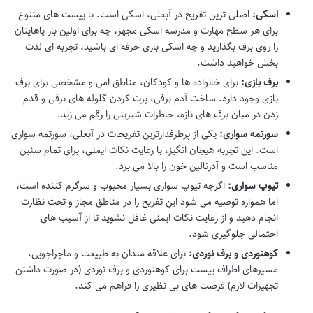
اسکی:
اصلی ترین تفریح در آبعلی، اسکی است. با پیست های متنوع
برای هر سطح مهارت و مدرسه اسکی مجهز، چه برای اولین بار پاهایتان
را روی برف بگذارید و چه اسکی بازی حرفه ای باشید، تجربه ای لذت
بخش خواهید داشت.
برف بازی:
برای خانواده ها و کودکان، مناطق امن و مشخصی برای برف
بازی وجود دارد. ساخت آدم برفی، پرت کردن گلوله های برفی و قدم
زدن در میان برف های تازه، خاطرات شیرینی را رقم می زند.
سورتمه سواری:
یکی از پرطرفدارترین تفریحات در آبعلی، سورتمه سواری
است. این تجربه هیجان انگیز، با رعایت نکات ایمنی، برای تمام سنین
مناسب است و آدرنالین خون را بالا می برد.
تیوپ سواری:
اگرچه تیوپ سواری بسیار محبوب و سرگرم کننده است،
اما همواره توصیه می شود این تفریح را در مناطق مجاز و تحت نظارت
انجام دهید و از رعایت نکات ایمنی غافل نشوید تا از آسیب های
احتمالی جلوگیری شود.
کوهنوردی و برف نوردی:
برای علاقه مندان به طبیعت و ماجراجویی،
مسیرهای اطراف پیست برای کوهنوردی و برف نوردی (در صورت داشتن
تجهیزات لازم) فرصت های بی نظیری را فراهم می کند.