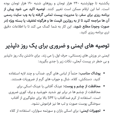
یکشنبه تا چهارشنبه ۲۴۰ هزار تومان و روزهای شنبه ۱۹۰ هزار تومان بوده
است. اما این ارقام ممکن است تغییر کنند.
توصیه اکید می شود پیش از
برنامه ریزی برای سفر، با مدیریت پیست تماس گرفته یا به وب سایت رسمی
آن ها مراجعه کنید تا از به روزترین قیمت ها و هرگونه تخفیف یا بسته ویژه (در
صورت وجود) مطلع شوید.
این کار به شما کمک می کند تا با اطلاعات دقیق
تری برنامه ریزی کنید.
توصیه های ایمنی و ضروری برای یک روز دلپذیر
ایمنی در ورزش های زمستانی، حرف اول را می زند. برای داشتن یک روز دلپذیر
و بی خطر در پیست آبعلی، نکات زیر را جدی بگیرید:
پوشاک مناسب:
حتماً از لباس های گرم، ضدآب و چند لایه استفاده
کنید. دستکش، کلاه، شال و جوراب های گرم از ضروریات هستند.
محافظت از چشم و پوست:
عینک آفتابی یا عینک اسکی برای
محافظت از چشم ها در برابر نور شدید خورشید و برف کوری ضروری
است. استفاده از کرم ضدآفتاب با SPF بالا برای جلوگیری از آفتاب
سوختگی پوست صورت و لب ها نیز فراموش نشود.
تجهیزات ایمنی:
برای اسکی بازان و سورتمه سواران، استفاده از کلاه