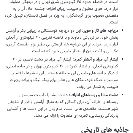
است، در فاصله حدود ۴۵ کیلومتری شرق تهران و در نزدیکی دماوند
قرار دارد. هوای مطبوع و طبیعت زیبای اطراف چشمه اعلا، آن را به
مقصدی محبوب برای گردشگران، به ویژه در فصل تابستان، تبدیل کرده
است.
دریاچه های تار و هویر:
این دو دریاچه کوهستانی با زیبایی بکر و آرامش
بخش خود، در نزدیکی دماوند و با فاصله تقریبی ۴۰ کیلومتری از آبعلی
قرار دارند. بازدید از این دریاچه ها، فرصتی بی نظیر برای طبیعت گردی،
عکاسی و لذت بردن از مناظر طبیعی خیره کننده است.
آبشار آب مراد و آبشار کمرد:
آبشار آب مراد در دشت لاسم، در ۴۰
کیلومتری آبعلی، و آبشار کمرد در ۲۰ کیلومتری تهران و در جاده آبعلی،
از دیگر جاذبه های طبیعی این منطقه هستند. این آبشارها با فضای
سرسبز و خنک خود، مکان هایی عالی برای پیک نیک و پیاده روی در
طبیعت به شمار می روند.
دشت مشا و روستاهای اطراف:
دشت مشا با طبیعت سرسبز و
روستاهای اطراف آن، برای کسانی که به دنبال آرامش و فرار از شلوغی
شهر هستند، مقصدی عالی است. قدم زدن در این دشت ها و آشنایی
با زندگی روستایی، تجربه ای متفاوت را ارائه می دهد.
جاذبه های تاریخی