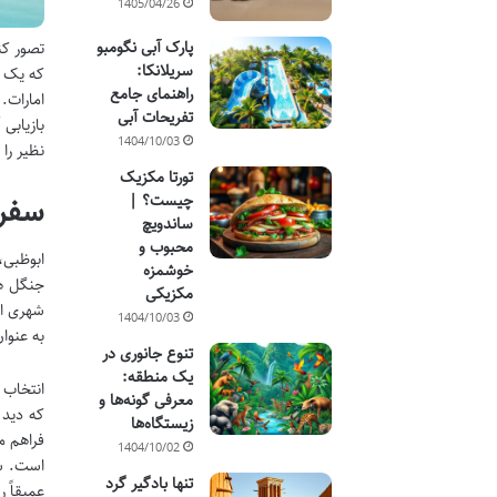
1405/04/26
پارک آبی نگومبو
تصور کن
سریلانکا:
که یک
راهنمای جامع
امارات
تفریحات آبی
بازیابی
1404/10/03
نظیر را
تورتا مکزیک
سفری
چیست؟ |
ساندویچ
محبوب و
ابوظبی،
خوشمزه
جنگل ها
مکزیکی
شهری ای
1404/10/03
به عنوا
تنوع جانوری در
یک منطقه:
انتخاب
معرفی گونه‌ها و
زیستگاه‌ها
فراهم م
1404/10/02
است. شن
تنها بادگیر گرد
عمیقاً 