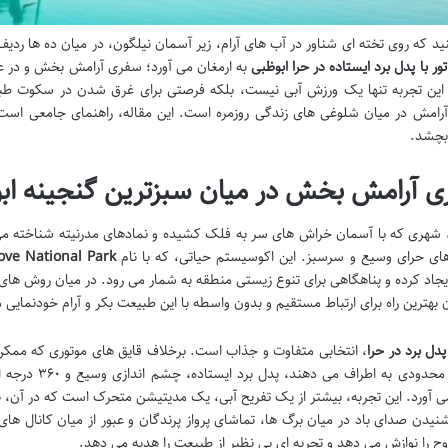
ید که روی تخته ای شناور در آب های آرام، زیر آسمان نیلگون، در میان ده ها ردی
تور با پدل برد ایستاده در حرا ابوظبی
به ارمغان می آورد؛ سفری آرامش بخش و در عین
. این تجربه تنها یک ورزش آبی نیست، بلکه فرصتی برای غرق شدن در سکوت 
 آرامش در میان شلوغی های زندگی روزمره است. این مقاله، راهنمای جامعی اس
 بچشد.
 آرامش بخش در میان سبزترین گنجینه اب
 شهری که با آسمان خراش های سر به فلک کشیده و نمادهای مدرنیته شناخته می ش
ی حرای وسیع و سرسبز. این اکوسیستم حیاتی، که با نام
ve National Park
جاد کرده و پناهگاهی برای تنوع زیستی منطقه به شمار می رود. در میان روش های
ن بهترین راه برای ارتباط مستقیم و بدون واسطه با این طبیعت بکر و آرام خودنمایی 
پدل برد در حرا
، انتخابی متفاوت و جذاب است. برخلاف قایق های موتوری که ممکن 
که دید محدودی ب
ی آورد. این تجربه، بیشتر از یک تفریح آبی، یک مدیتیشن متحرک است که در آن، ه
یدن صدای باد در میان برگ ها، تماشای پرواز پرندگان و عبور از میان کانال های
روح را نوازش می دهد و تجربه ای بی نظیر از طبیعت را هدیه می دهد.