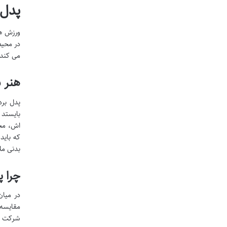
پدل برد ایستا
ورزش ها
در محیط
می کند.
هنر 
بایستد 
اش، محب
که باید
بدنی مل
چرا پ
در میان
مقایسه 
شرکت کن