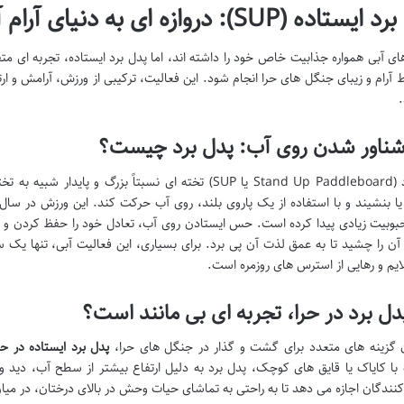
ده (SUP): دروازه ای به دنیای آرام آب های حرا
ی آبی همواره جذابیت خاص خود را داشته اند، اما پدل برد ایستاده، تجربه ای متفاو
 آرام و زیبای جنگل های حرا انجام شود. این فعالیت، ترکیبی از ورزش، آرامش و 
شناور شدن روی آب: پدل برد چیست؟
پدل برد (Stand Up Paddleboard یا SUP) تخته ای نسبتاً بز
یا بنشیند و با استفاده از یک پاروی بلند، روی آب حرکت کند. این ورزش در سا
وبیت زیادی پیدا کرده است. حس ایستادن روی آب، تعادل خود را حفظ کردن و به 
 آن را چشید تا به عمق لذت آن پی برد. برای بسیاری، این فعالیت آبی، تنها یک
ایم و رهایی از استرس های روزمره است.
دل برد در حرا، تجربه ای بی مانند است؟
 گزینه های متعدد برای گشت و گذار در جنگل های حرا،
پدل برد ایستاده در حر
با کایاک یا قایق های کوچک، پدل برد به دلیل ارتفاع بیشتر از سطح آب، دید وس
ندگان اجازه می دهد تا به راحتی به تماشای حیات وحش در بالای درختان، در میان 