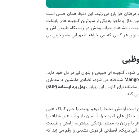
ف درختان حرا پارو می زنید. این دقیقا همان حسی است
 حال پرماجرا به یکی از سبزترین گنجینه های پایتخت
طبیعت، مشاهده حیات وحش در زیستگاه طبیعی اش و
ت برای هر کسی که می خواهد طعم این ماجراجویی بی
وظبی
ود، گنجینه ای طبیعی و پنهان نیز در دل خود دارد:
Mangro
شناخته می شود، تضادی دلنشین با معماری
 مختلف برای کاوش این زیبایی،
پدل برد ایستاده (SUP)
می کند.
است آرامش محیط را برهم بزنند، یا حتی کایاک هایی
ه اطراف می دهند، پدل برد ایستاده، چشم اندازی وسیع و ۳۶۰ درجه از جنگل های انبوه حرا، آسمان باز و آب های شفاف را
ر پارو زدن به معنای نزدیکی بیشتر به آرامش و طبیعت
 آبی باریک، لحظاتی فراموش نشدنی را رقم می زند که