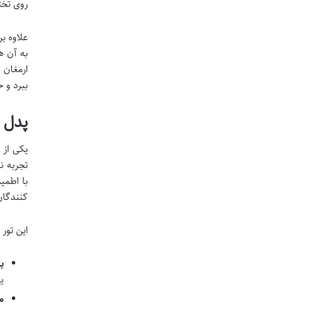
روی تخت
علاوه ب
به آن ه
ارمغان 
ببرد و 
پدل ب
یکی از 
تجربه ن
با اطمین
کنندگان
این تور
ب
ی
م