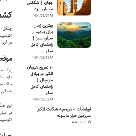
جهان | شگفتی
معماری یزد
کشف 
1404/09/24
بهترین زمان
برای بازدید از
اکوسیست
سیاره سبز |
در آن، 
راهنمای کامل
سفر
موقع
1404/09/18
۱۰ تفریح هیجان
پارک مل
انگیز در ییلاق
دارد، ب
مازیچال |
خاک ساح
راهنمای کامل
شایانی 
سفر
1404/09/02
این جنگ
اورامانات – تاریخچه شگفت انگیز
در میان
سرزمین هزار ماسوله
اکوسیست
1404/08/25
حیات