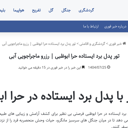
گردشگری
جنگل
گل
تفریح
هواپیما
بلی
درباره خبر فوری
ارتباط با ما
خبر فوری
>
گردشگری و اقامتی
>
تور پدل برد ایستاده حرا ابوظبی | رزرو ماجراجویی آبی
تور پدل برد ایستاده حرا ابوظبی | رزرو ماجراجویی آبی
1404/07/25
این خبر را در خبر فوری در 15 دقیقه می خوانید
 با پدل برد ایستاده در حرا ا
 برد ایستاده در حرا ابوظبی فرصتی بی نظیر برای کشف آرامش و زیبایی های طبی
ی دهد تا در میان جنگل های سرسبز مانگرو، حیات وحش منحصربه فرد را از نز
سفر کنند.