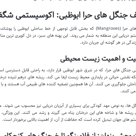
جنگل های حرا ابوظبی: اکوسیستمی شگفت
جنگل های حرا (Mangroves) که بخش قابل توجهی از خط ساحلی ابوظبی ر
م دریایی این منطقه به شمار می روند. این پهنه های سبز، در دل کویری ترین منا
زندگی در هر گوشه ای جریان دارد.
یت و اهمیت زیست محیطی
ی جنگل های حرا، که در شرق شهر ابوظبی قرار دارد، به راحتی قابل دسترسی است
لکه نقشی حیاتی در پایداری محیط زیست ایفا می کند. ریشه های درهم تنیده د
لی جلوگیری می کنند. آن ها همچنین تصفیه کننده های طبیعی آب هستند و با 
می کنند.
ل ها، به نوعی مهد کودکی برای بسیاری از آبزیان دریایی نیز محسوب می شوند.
 ریشه ها و شاخه های این درختان پناه می گیرند و رشد می کنند. این ویژگی،
م های جهان تبدیل کرده است که حفاظت از آن، از اهمیت بالایی برخوردار است.
 وحش پنهان: از فلامینگو تا خرچنگ های کنجکاو