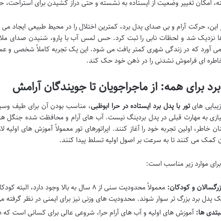
ه، امکان تغییر وضعیت از ایستاده به نشسته و حتی دراز کشیدن برای استراحت، حس
ر این، حرکت آرام و بی صدای پدل برد، کمترین اختلال را در محیط طبیعی ایجاد می 
ا نزدیک شد و لحظات نابی را ثبت کرد. حس لمس آب با پارو، شنیدن صدای ملایم 
می آورد که در زندگی شهری کمتر یافت می شود. این یک تجربه کاملاً شخصی و عم
خاطره ای فراموش نشدنی را در ذهن خود حک کند.
رد برای همه: از ماجراجویان تا جویندگان آرامش
زیبایی های
تور با پدل برد ایستاده در حرا ابوظبی
، مناسب بودن آن برای طیف وسیعی
یازی به مهارت قبلی در پدل بردینگ نیست. آب های آرام و محافظت شده جنگل های 
ان خاطر، اولین تجربه خود را آغاز کنند. اپراتورهای تور معمولاً آموزش های اولیه ل
 کمک می کنند تا به سرعت بر اصول اولیه تسلط پیدا کنند.
 برای موارد زیر مناسب است:
زرگسالان و کودکان:
معمولاً محدودیت سنی از ۸ سال به بالا وجود د
ک پدل برد بزرگ تر سوار شوند. محدودیت های وزنی نیز برای ایمنی در نظر گرفته م
بتدی ها:
آموزش های اولیه و آب های آرام حرا، شروعی عالی برای کسانی است که هرگز