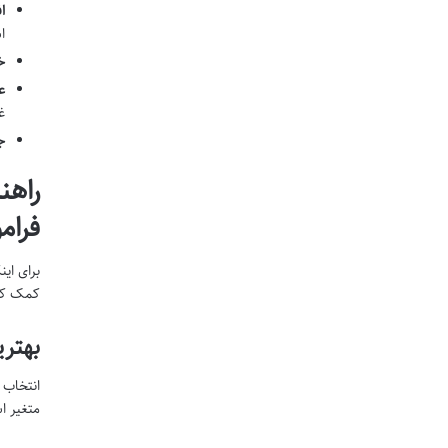
ا
ا
خ
ع
غ
ج
راهن
فرام
برای این
کمک کنن
بهتری
انتخاب
متغیر ا