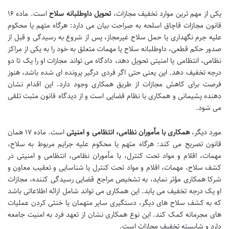
یکی از مهم ترین موارد تخفیف مجازات،
تحویل داوطلبانه سلاح
است. ماده ۱۶
قانون مجازات قاچاق اسلحه به صراحت بیان می دارد: هرگاه متهم یا محکوم
علیه جرم نگهداری یا حمل سلاح غیرمجاز، پس از شروع به رسیدگی و قبل از
صدور حکم قطعی، داوطلبانه سلاح یا مهمات متعلق به خود را به یکی از مراکز
نظامی، انتظامی یا امنیتی تحویل دهد، دادگاه می تواند مجازات او را یک تا دو
درجه تخفیف دهد. این یعنی حتی اگر فردی درگیر پرونده ای شده باشد، هنوز
فرصت برای کاهش مجازات از طریق همکاری وجود دارد. این اقدام نشان
دهنده پشیمانی و همکاری با نظام قضایی است و از دیدگاه قانون مثبت تلقی
می شود.
مورد دیگر،
همکاری با مأموران نظامی، انتظامی و امنیتی
است. ماده ۱۷ همان
قانون تصریح می کند: هرگاه متهم یا محکوم علیه جرایم مربوط به سلاح،
مهمات، اقلام و مواد تحت کنترل، با مأموران نظامی، انتظامی و امنیتی در
کشف سلاح، مهمات، اقلام و مواد تحت کنترل یا شناسایی و تعقیب معاون و
شرکا همکاری مؤثر نماید، به تشخیص مراجع قضایی رسیدگی کننده، مجازات
او یک درجه تخفیف می یابد. این همکاری می تواند شامل ارائه اطلاعاتی باشد
که به کشف سلاح های دیگر، دستگیری سایر متهمان یا خنثی کردن عملیات
های مجرمانه کمک کند. این نوع همکاری نشان از تعهد فرد به امنیت جامعه
دارد و شایسته تخفیف مجازات است.