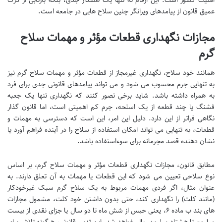
امنیت کشور است. این ارقام نه تنها یک هشدار جدی، بلکه بازتابی از درک
عمیق قانون از پیامدهای ویرانگر چنین سلاح هایی در جامعه است.
مجازات نگهداری قطعات مؤثر و مهمات سلاح
گرم
همانند خود سلاح، نگهداری غیرمجاز از قطعات مؤثر و مهمات سلاح گرم نیز
به تنهایی جرم محسوب می شود و می تواند پیامدهای قانونی جدی برای فرد
به همراه داشته باشد. شاید برخی تصور کنند که نگهداری تنها یک جعبه
فشنگ یا چند قطعه از یک اسلحه، جرم کم اهمیتی است، اما قانون گذار
نگاهی فراتر از این دارد. دلیل این امر، این است که دسترسی به مهمات و
قطعات، به تنهایی می تواند امکان استفاده از سلاح را در آینده فراهم آورد یا
نشان دهنده قصد مجرمانه برای سوءاستفاده باشد.
مطابق قانون، مجازات نگهداری قطعات مؤثر و مهمات سلاح گرم، بر اساس
نوع سلاحی تعیین می شود که این قطعات یا مهمات به آن تعلق دارند. به
عنوان مثال، اگر فردی مهمات مربوط به یک سلاح گرم سبک غیرخودکار
(مانند کلت) را نگهداری کند، حتی بدون داشتن خود کلت، مشمول مجازات
های بند ب ماده ۶، یعنی حبس از شش ماه تا دو سال یا جزای نقدی از بیست
میلیون تا هشتاد میلیون ریال خواهد شد. این تدبیر قانونی، هرگونه تلاش برای