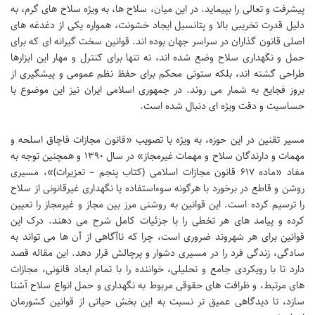
پیشرفت و تعالی را بپیماید. در این میان، سلاح ها، به ویژه سلاح های گرم، به
دلیل قدرت تخریبی بالا و پتانسیل ایجاد خشونت، همواره یکی از دغدغه های
اصلی قانون گذاران در سراسر جهان بوده اند. قوانین سخت گیرانه ای که برای
حمل و نگهداری سلاح وضع شده اند، نه تنها برای کنترل و مهار این ابزارها
طراحی گشته اند، بلکه ستونی محکم برای حفظ نظم عمومی و پیشگیری از
بروز فجایع به شمار می روند. در جمهوری اسلامی ایران نیز این موضوع با
حساسیت و دقت ویژه ای دنبال شده است.
مسیر تقنین در این حوزه، به ویژه با تصویب «قانون مجازات قاچاق اسلحه و
مهمات و دارندگان سلاح و مهمات غیرمجاز» در سال ۱۳۹۰ و همچنین توجه به
مفاد «ماده ۶۱۷ قانون مجازات اسلامی (کتاب پنجم – تعزیرات)»، مسیری
روشن و قاطع در برخورد با هرگونه سوءاستفاده یا نگهداری غیرقانونی از سلاح
را ترسیم کرده است. این قوانین به روشنی مرز بین مجاز و غیرمجاز را تعیین
کرده و پیامد های هر تخطی را با جزئیات کامل شرح می دهند. درک این
قوانین برای هر شهروند ضروری است، چرا که ناآگاهی از آن ها می تواند به
سادگی، زندگی فرد را در مسیری دشوار و پرچالش قرار دهد. این مقاله قصد
دارد تا با رویکردی جامع و تحلیلی، خواننده را با تمام ابعاد قانونی، مجازات
های مرتبط، و ظرافت های حقوقی مربوط به نگهداری و حمل انواع سلاح آشنا
سازد، تا دیدگاهی عمیق تر نسبت به این بخش حیاتی از قوانین کشورمان