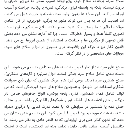
سلاح سرد، برخلاف سلاح گرم، برای ایجاد آسیب متکی به نیروی احتراق یا
باروت نیست، بلکه به واسطه تیزی، برندگی، ضربه یا پرتاب، جراحت و آسیب
ایجاد می کند. این سلاح ها بدون تولید صدا، شعله یا حرارت عمل می کنند،
اما اصابت آن ها به بدن می تواند منجر به پارگی، خونریزی، از کار افتادن
موقت یا دائم اعضا و حتی مرگ شود. تصور اینکه سلاح سرد کم خطرتر است،
تصوری کاملاً غلط و بسیار خطرناک است، چرا که آمارها نشان می دهد بخش
قابل توجهی از درگیری ها و جنایات با استفاده از همین ابزارها رخ می دهد.
قانون گذار نیز با درک این واقعیت، برای بسیاری از انواع سلاح های سرد،
مجازات های مشخصی را در نظر گرفته است.
سلاح های سرد نیز از نظر قانونی به دسته های مختلفی تقسیم می شوند. این
دسته بندی شامل سلاح سرد جنگی (مانند انواع سرنیزه و کاردهای سنگری)،
سلاح شکاری سرد (مانند برخی کارد های بزرگ شکاری که برای ذبح حیوانات
شکاری استفاده می شوند)، و همچنین سلاح های سرد غیرجنگی است که می
تواند شامل قمه، شمشیر، قداره، پنجه بوکس، انواع چاقوهای ضامن دار
بزرگ، و حتی افشانه های اشک آور و شوکرهای الکتریکی باشد. برای مثال،
حمل قمه یا شمشیر در شرایطی که با قصد قدرت نمایی یا درگیری همراه
باشد، به شدت مورد برخورد قانونی قرار می گیرد. این تقسیم بندی نشان می
دهد که قانون گذار حتی برای ابزارهایی که به ظاهر عادی به نظر می رسند اما
پتانسیل آسیب رسانی بالایی دارند، تدابیر ویژه ای اندیشیده است تا امنیت