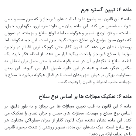
ماده ۴: تبیین گستره جرم
ماده ۴ این قانون، به وضوح دایره فعالیت های غیرمجاز را که جرم محسوب می
شوند، مشخص می کند. این ماده بیان می دارد: خریداری، نگهداری، حمل،
ساخت، مونتاژ، توزیع، تعمیر و هرگونه معامله انواع سلاح و مهمات، در صورتی
که بدون مجوز مراجع ذی صلاح صورت گیرد، جرم است. این جمله کوتاه، اما
پرمحتوا، نشان می دهد که قانون گذار حتی کوچک ترین اقدام در زنجیره
مرتبط با سلاح غیرمجاز را تحت پیگرد قرار می دهد. از لحظه فکر خرید یک
قطعه سلاح تا نگهداری آن در صندوقچه خانه، یا حتی حمل برای انتقال به
مکانی دیگر، همه و همه در این دایره شمول قرار می گیرند. این یعنی
مسئولیت بزرگی بر دوش شهروندان است تا در قبال هرگونه برخورد با سلاح یا
مهمات، جانب احتیاط و قانون را رعایت کنند.
ماده ۶: تفکیک مجازات ها بر اساس نوع سلاح
ماده ۶ این قانون به قلب تعیین مجازات ها می پردازد و به طور دقیق، بر
اساس نوع سلاح و مهمات، مجازات های حبس و جزای نقدی را تفکیک می
کند. این ماده نشان دهنده درک قانون گذار از میزان خطرناکی متفاوت هر
نوع سلاح است. درک بندهای این ماده، تصویر روشنی از شدت برخورد قانونی
با هر تخلف ارائه می دهد: