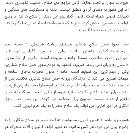
حیوانات مجاز، و تحت نظارت کامل مراجع ذی صلاح، قابلیت نگهداری دارند.
اما این مجوز به معنای آزادی مطلق نیست، بلکه با مسئولیت های سنگین و
تعهدات قانونی همراه است. قانون گذار برای این دسته از سلاح ها نیز، با وضع
قواعدی مشخص، تلاش کرده تا از هرگونه سوءاستفاده احتمالی جلوگیری کند
و امنیت را در جامعه حفظ نماید.
اخذ مجوز حمل سلاح شکاری مستلزم رعایت شرایطی از جمله عدم
سوءپیشینه کیفری، داشتن سلامت روانی و جسمی، گذراندن دوره های
آموزشی و احراز صلاحیت توسط نهادهای مربوطه است. اما پس از اخذ مجوز،
داستان به پایان نمی رسد. ضرورت تمدید به موقع مجوز حمل سلاح شکاری،
یکی از مهم ترین این ضوابط است. ماده ۹ قانون مجازات قاچاق اسلحه و
مهمات تصریح می کند که دارندگان پروانه حمل سلاح شکاری مکلفند پس از
انقضای مدت، به تمدید پروانه اقدام نمایند. چنانچه ظرف سه ماه پس از پایان
مدت، برای تمدید اقدام نکنند، سلاح غیرمجاز تلقی شده و مرتکب به جزای
نقدی از ده تا بیست میلیون ریال محکوم می گردد. این یعنی حتی سهل
انگاری در امور اداری، می تواند یک سلاح مجاز را به یک جرم تبدیل کند.
همچنین، ماده ۱۰ همین قانون، ممنوعیت هرگونه تغییر در سلاح شکاری را به
وضوح بیان می دارد. هر کس مبادرت به تغییر لوله، کالیبر و آلات متحرک هر