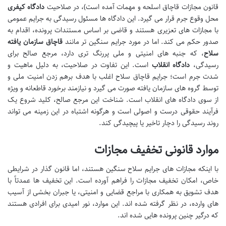
قانون مجازات قاچاق اسلحه و مهمات آمده است)، در صلاحیت
دادگاه کیفری
محل وقوع جرم قرار می گیرد. این دادگاه ها مسئول رسیدگی به جرایم عمومی
با مجازات های تعزیری هستند و قاضی بر اساس مستندات پرونده، اقدام به
صدور حکم می کند. اما در مورد جرایم سنگین تر مانند
قاچاق سازمان یافته
سلاح
، که جنبه های امنیتی و ملی پررنگ تری دارد، مرجع صالح برای
رسیدگی،
دادگاه انقلاب
است. این تفاوت در صلاحیت، به دلیل ماهیت و
شدت جرم است؛ جرایم قاچاق سلاح اغلب با هدف برهم زدن امنیت ملی و
توسط گروه های سازمان یافته صورت می گیرد و نیازمند برخورد قاطعانه و ویژه
از سوی دادگاه های انقلاب است. شناخت این مرجع صالح، کلید شروع یک
فرآیند حقوقی درست و اصولی است و هرگونه اشتباه در این زمینه می تواند
روند رسیدگی را دچار تاخیر یا پیچیدگی کند.
موارد قانونی تخفیف مجازات
با اینکه مجازات های جرایم سلاح سنگین هستند، اما قانون گذار در شرایطی
خاص، امکان تخفیف مجازات را فراهم آورده است. این تخفیف ها عمدتاً با
هدف تشویق به همکاری با مراجع قضایی و امنیتی، یا جبران بخشی از آسیب
های وارده، در نظر گرفته شده اند. این موارد، نور امیدی برای افرادی هستند
که درگیر چنین پرونده هایی شده اند.