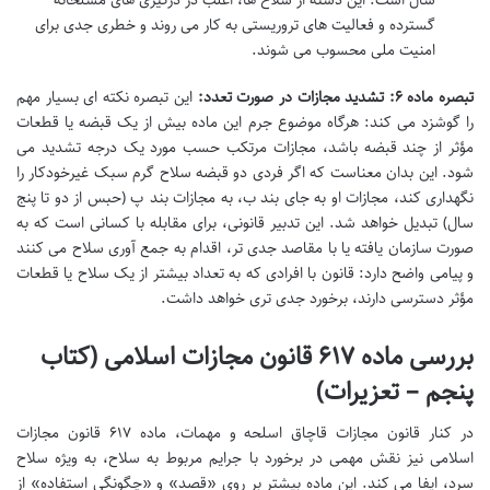
گسترده و فعالیت های تروریستی به کار می روند و خطری جدی برای
امنیت ملی محسوب می شوند.
تبصره ماده ۶: تشدید مجازات در صورت تعدد:
این تبصره نکته ای بسیار مهم
را گوشزد می کند: هرگاه موضوع جرم این ماده بیش از یک قبضه یا قطعات
مؤثر از چند قبضه باشد، مجازات مرتکب حسب مورد یک درجه تشدید می
شود. این بدان معناست که اگر فردی دو قبضه سلاح گرم سبک غیرخودکار را
نگهداری کند، مجازات او به جای بند ب، به مجازات بند پ (حبس از دو تا پنج
سال) تبدیل خواهد شد. این تدبیر قانونی، برای مقابله با کسانی است که به
صورت سازمان یافته یا با مقاصد جدی تر، اقدام به جمع آوری سلاح می کنند
و پیامی واضح دارد: قانون با افرادی که به تعداد بیشتر از یک سلاح یا قطعات
مؤثر دسترسی دارند، برخورد جدی تری خواهد داشت.
بررسی ماده ۶۱۷ قانون مجازات اسلامی (کتاب
پنجم – تعزیرات)
در کنار قانون مجازات قاچاق اسلحه و مهمات، ماده ۶۱۷ قانون مجازات
اسلامی نیز نقش مهمی در برخورد با جرایم مربوط به سلاح، به ویژه سلاح
سرد، ایفا می کند. این ماده بیشتر بر روی «قصد» و «چگونگی استفاده» از