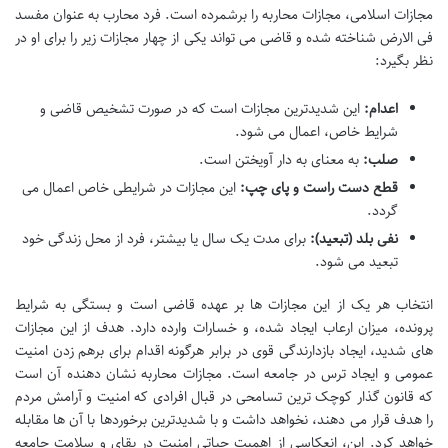
مجازات اسلامی، مجازات محاربه را برشمرده است. فرد محارب به عنوان مفسد
فی الارض شناخته شده و قاضی می تواند یکی از چهار مجازات زیر را برای او در
نظر بگیرد:
اعدام:
این شدیدترین مجازات است که در صورت تشخیص قاضی و
شرایط خاص، اعمال می شود.
صلب:
به معنای به دار آویختن است.
قطع دست راست و پای چپ:
این مجازات در شرایطی خاص اعمال می
گردد.
نفی بلد (تبعید):
برای مدت یک سال یا بیشتر، فرد از محل زندگی خود
تبعید می شود.
انتخاب هر یک از این مجازات ها بر عهده قاضی است و بستگی به شرایط
پرونده، میزان ارعاب ایجاد شده، و خسارات وارده دارد. هدف از این مجازات
های شدید، ایجاد بازدارندگی قوی در برابر هرگونه اقدام برای برهم زدن امنیت
عمومی و ایجاد ترس در جامعه است. مجازات محاربه نشان دهنده آن است
که قانون گذار کوچک ترین تسامحی در قبال افرادی که امنیت و آرامش مردم
را هدف قرار می دهند، نخواهد داشت و با شدیدترین برخوردها با آن ها مقابله
خواهد کرد. این، انعکاسی از اهمیت حیاتی امنیت در بقای و سلامت جامعه