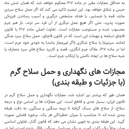
به حداقل مجازات مقرر در ماده ۶۱۷ محکوم خواهد شد که همان شش ماه
حبس و شلاق خواهد بود. این تبصره تاکید می کند که اگر حمل سلاح سردی
مانند قمه یا شمشیر، با هدف مشخص درگیری و آسیب رساندن فیزیکی
صورت پذیرد، حتی اگر هیچ عمل دیگری از آن فرد سر نزند، باز هم جرم
محسوب شده و مستوجب مجازات است. تفاوت اصلی ماده ۶۱۷ با قانون
قاچاق اسلحه و مهمات این است که در قانون قاچاق، حمل سلاح سرد جنگی
(مانند سرنیزه) یا سلاح شکاری (اگر غیرمجاز باشد) به خودی خود جرم است،
اما در ماده ۶۱۷، ملاک جرم انگاری، قصد و کاربرد سلاح های سرد متعارف یا
شبه سلاح ها در ایجاد ناامنی یا ارتکاب جرم است.
مجازات های نگهداری و حمل سلاح گرم
(با جزئیات و طبقه بندی)
همان طور که پیشتر نیز اشاره شد، مجازات نگهداری و حمل سلاح گرم در
قانون ایران، بسیار جدی و قاطع است. این مجازات ها بر اساس نوع و درجه
سلاح، از سلاح های سبک گرفته تا نیمه سنگین و سنگین، به دقت طبقه
بندی شده اند تا متناسب با میزان خطرناکی هر یک، برخورد قضایی صورت
گیرد. این طبقه بندی به خوبی نشان می دهد که قانون گذار، تفاوتی اساسی
میان مثلاً یک کلت کمری و یک مسلسل سنگین قائل شده است، اما در