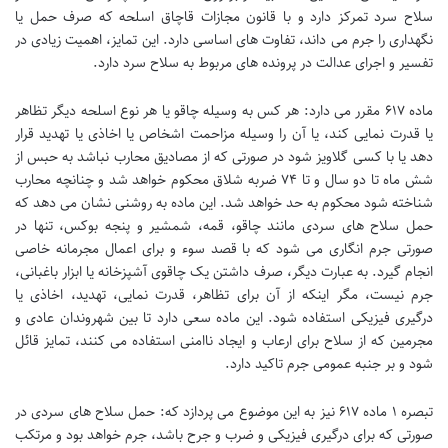
سلاح سرد تمرکز دارد و با قانون مجازات قاچاق اسلحه که صرف حمل یا
نگهداری را جرم می داند، تفاوت های اساسی دارد. این تمایز، اهمیت زیادی در
تفسیر و اجرای عدالت در پرونده های مربوط به سلاح سرد دارد.
ماده ۶۱۷ مقرر می دارد: هر کس به وسیله چاقو یا هر نوع اسلحه دیگر تظاهر
یا قدرت نمایی کند، یا آن را وسیله مزاحمت اشخاص یا اخاذی یا تهدید قرار
دهد یا با کسی گلاویز شود در صورتی که از مصادیق محارب نباشد به حبس از
شش ماه تا دو سال و تا ۷۴ ضربه شلاق محکوم خواهد شد و چنانچه محارب
شناخته شود محکوم به حد خواهد شد. این ماده به روشنی نشان می دهد که
حمل سلاح های سردی مانند چاقو، قمه، شمشیر و پنجه بوکس، تنها در
صورتی جرم انگاری می شود که با قصد سوء و برای اعمال مجرمانه خاصی
انجام گیرد. به عبارت دیگر، صرف داشتن یک چاقوی آشپزخانه یا ابزار باغبانی،
جرم نیست، مگر اینکه از آن برای تظاهر، قدرت نمایی، تهدید، اخاذی یا
درگیری فیزیکی استفاده شود. این ماده سعی دارد تا بین شهروندان عادی و
مجرمین که از سلاح برای ارعاب و ایجاد ناامنی استفاده می کنند، تمایز قائل
شود و بر جنبه عمومی جرم تاکید دارد.
تبصره ۱ ماده ۶۱۷ نیز به این موضوع می پردازد که: حمل سلاح های سردی در
صورتی که برای درگیری فیزیکی و ضرب و جرح باشد، جرم خواهد بود و مرتکب