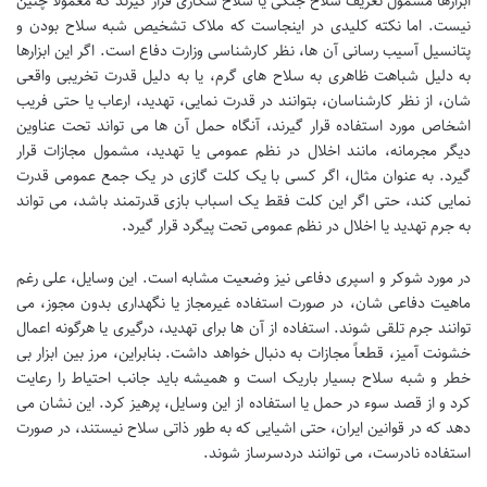
ابزارها مشمول تعریف سلاح جنگی یا سلاح شکاری قرار گیرند که معمولاً چنین
نیست. اما نکته کلیدی در اینجاست که ملاک تشخیص شبه سلاح بودن و
پتانسیل آسیب رسانی آن ها، نظر کارشناسی وزارت دفاع است. اگر این ابزارها
به دلیل شباهت ظاهری به سلاح های گرم، یا به دلیل قدرت تخریبی واقعی
شان، از نظر کارشناسان، بتوانند در قدرت نمایی، تهدید، ارعاب یا حتی فریب
اشخاص مورد استفاده قرار گیرند، آنگاه حمل آن ها می تواند تحت عناوین
دیگر مجرمانه، مانند اخلال در نظم عمومی یا تهدید، مشمول مجازات قرار
گیرد. به عنوان مثال، اگر کسی با یک کلت گازی در یک جمع عمومی قدرت
نمایی کند، حتی اگر این کلت فقط یک اسباب بازی قدرتمند باشد، می تواند
به جرم تهدید یا اخلال در نظم عمومی تحت پیگرد قرار گیرد.
در مورد شوکر و اسپری دفاعی نیز وضعیت مشابه است. این وسایل، علی رغم
ماهیت دفاعی شان، در صورت استفاده غیرمجاز یا نگهداری بدون مجوز، می
توانند جرم تلقی شوند. استفاده از آن ها برای تهدید، درگیری یا هرگونه اعمال
خشونت آمیز، قطعاً مجازات به دنبال خواهد داشت. بنابراین، مرز بین ابزار بی
خطر و شبه سلاح بسیار باریک است و همیشه باید جانب احتیاط را رعایت
کرد و از قصد سوء در حمل یا استفاده از این وسایل، پرهیز کرد. این نشان می
دهد که در قوانین ایران، حتی اشیایی که به طور ذاتی سلاح نیستند، در صورت
استفاده نادرست، می توانند دردسرساز شوند.