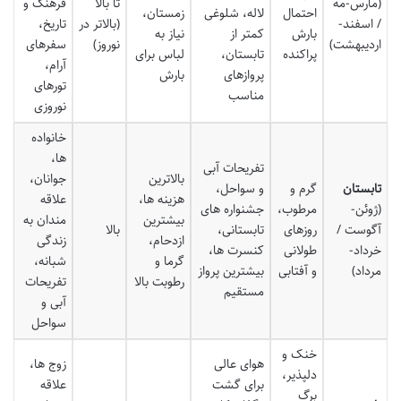
(مارس-مه
تا بالا
فرهنگ و
احتمال
لاله، شلوغی
زمستان،
/ اسفند-
(بالاتر در
تاریخ،
بارش
کمتر از
نیاز به
اردیبهشت)
نوروز)
سفرهای
پراکنده
تابستان،
لباس برای
آرام،
پروازهای
بارش
تورهای
مناسب
نوروزی
خانواده
ها،
تفریحات آبی
بالاترین
جوانان،
تابستان
گرم و
و سواحل،
هزینه ها،
علاقه
(ژوئن-
مرطوب،
جشنواره های
بیشترین
مندان به
آگوست /
روزهای
تابستانی،
بالا
ازدحام،
زندگی
خرداد-
طولانی
کنسرت ها،
گرما و
شبانه،
مرداد)
و آفتابی
بیشترین پرواز
رطوبت بالا
تفریحات
مستقیم
آبی و
سواحل
خنک و
هوای عالی
زوج ها،
دلپذیر،
برای گشت
علاقه
برگ