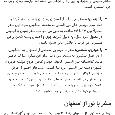
مناظر طبیعی و شهرهای بین راه را فراهم می کند، اما نیازمند زمان و برنامه
ریزی بیشتری است.
با اتوبوس:
مسافر می تواند از اصفهان به تهران یا تبریز سفر کرده و از
آنجا سوار اتوبوس های بین المللی به مقصد استانبول شود. این سفر
معمولاً بین ۲۴ تا ۳۶ ساعت به طول می انجامد. سفر زمینی با اتوبوس
در فصول سرد سال، به دلیل شرایط جوی و احتمال بسته شدن برخی
مسیرها، می تواند با چالش هایی همراه باشد.
با خودروی شخصی:
سفر با خودروی شخصی از اصفهان به استانبول،
آزادی عمل بیشتری به مسافر می دهد. برای این سفر، مدارک خاصی
مانند گواهینامه بین المللی، کاپوتاژ خودرو (مجوز خروج موقت خودرو از
کشور) و بیمه بین المللی مورد نیاز است. مسیرهای اصلی از طریق
مرزهای بازرگان، سرو یا رازی به ترکیه وارد می شوند. این سفر چندین
روز به طول می انجامد و هزینه هایی مانند بنزین، عوارض جاده ای و
اقامت در طول مسیر را در بر می گیرد. در فصول سرد، رانندگی در
مسیرهای کوهستانی ترکیه می تواند دشوار باشد.
سفر با تور از اصفهان
تورهای مسافرتی از اصفهان به استانبول، یکی از محبوب ترین گزینه ها برای