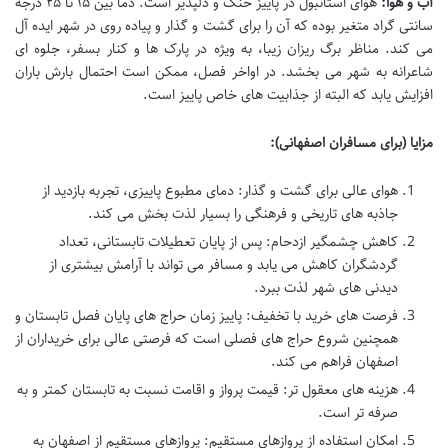
آب و هوا:
هوای استانبول در پاییز خنک و دلپذیر است. دما بین ۱۵ تا ۲۵ درجه
سانتی گراد متغیر بوده که آن را برای گشت و گذار و پیاده روی در شهر ایده آل
می کند. مناظر برگ ریزان زیبا، به ویژه در پارک ها و کنار بسفر، جلوه ای
شاعرانه به شهر می بخشد. در اواخر فصل، ممکن است احتمال بارش باران
افزایش یابد که البته از جذابیت های خاص پاییز است.
مزایا (برای مسافران اصفهانی):
هوای عالی برای گشت و گذار: دمای مطبوع پاییزی، تجربه بازدید از
جاذبه های تاریخی و فرهنگی را بسیار لذت بخش می کند.
کاهش چشمگیر ازدحام: پس از پایان تعطیلات تابستانی، تعداد
گردشگران کاهش می یابد و مسافر می تواند با آرامش بیشتری از
دیدنی های شهر لذت ببرد.
فرصت های خرید با تخفیف: پاییز زمان حراج های پایان فصل تابستان و
همچنین شروع حراج های فصلی است که فرصتی عالی برای خریداران از
اصفهان فراهم می کند.
هزینه های معقول تر: قیمت پرواز و اقامت نسبت به تابستان کمتر و به
صرفه تر است.
امکان استفاده از پروازهای مستقیم: پروازهای مستقیم از اصفهان به