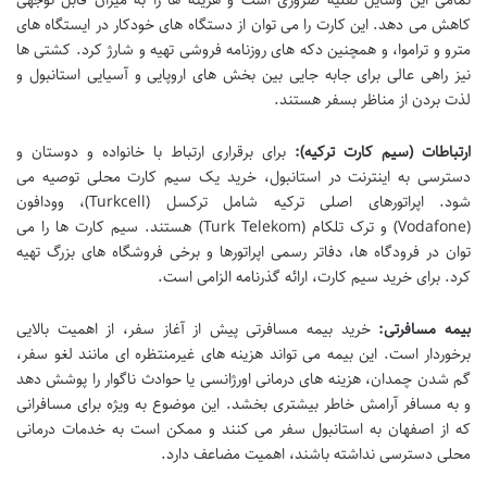
کاهش می دهد. این کارت را می توان از دستگاه های خودکار در ایستگاه های
مترو و تراموا، و همچنین دکه های روزنامه فروشی تهیه و شارژ کرد. کشتی ها
نیز راهی عالی برای جابه جایی بین بخش های اروپایی و آسیایی استانبول و
لذت بردن از مناظر بسفر هستند.
ارتباطات (سیم کارت ترکیه):
برای برقراری ارتباط با خانواده و دوستان و
دسترسی به اینترنت در استانبول، خرید یک سیم کارت محلی توصیه می
شود. اپراتورهای اصلی ترکیه شامل ترکسل (Turkcell)، وودافون
(Vodafone) و ترک تلکام (Turk Telekom) هستند. سیم کارت ها را می
توان در فرودگاه ها، دفاتر رسمی اپراتورها و برخی فروشگاه های بزرگ تهیه
کرد. برای خرید سیم کارت، ارائه گذرنامه الزامی است.
بیمه مسافرتی:
خرید بیمه مسافرتی پیش از آغاز سفر، از اهمیت بالایی
برخوردار است. این بیمه می تواند هزینه های غیرمنتظره ای مانند لغو سفر،
گم شدن چمدان، هزینه های درمانی اورژانسی یا حوادث ناگوار را پوشش دهد
و به مسافر آرامش خاطر بیشتری بخشد. این موضوع به ویژه برای مسافرانی
که از اصفهان به استانبول سفر می کنند و ممکن است به خدمات درمانی
محلی دسترسی نداشته باشند، اهمیت مضاعف دارد.