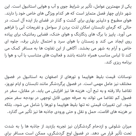
یکی از مهمترین عوامل، تأثیر بر شرایط جوی و آب و هوایی استانبول است. این
شهر دارای چهار فصل متمایز است که هر کدام ویژگی های خاص خود را دارند.
هوای مطبوع و دلپذیر بهاری برای گشت و گذار در فضای باز ایده آل است، در
حالی که گرمای تابستان امکان لذت بردن از سواحل و تفریحات آبی را فراهم
می آورد. پاییز با برگ های رنگارنگ و هوای خنک، فضایی رمانتیک برای پیاده
روی ایجاد می کند و زمستان با هوای سرد و احتمال بارش برف، جلوه ای
خاص و آرام به شهر می بخشد. آگاهی از این تفاوت ها به مسافر کمک می
کند تا لباس مناسب همراه داشته باشد و فعالیت های متناسب با آب و هوا را
برنامه ریزی کند.
نوسانات قیمت بلیط هواپیما و تورهای از اصفهان به استانبول در فصول
مختلف نیز عامل مهمی است. در فصول پرگردشگر مانند تابستان و ایام نوروز،
تقاضا بالا رفته و به تبع آن، هزینه ها نیز افزایش می یابد. در مقابل، سفر در
فصول کم تقاضا می تواند به صرفه جویی قابل توجهی در بودجه سفر منجر
شود. این تغییرات قیمتی نه تنها بلیط هواپیما و تورها را شامل می شود، بلکه
بر هزینه های اقامت، حمل و نقل و حتی ورودی جاذبه ها نیز تأثیر می گذارد.
میزان شلوغی و ازدحام گردشگران نیز تجربه بازدید از جاذبه ها را به شدت
تحت تأثیر قرار می دهد. در فصول اوج گردشگری، ممکن است مسافر برای