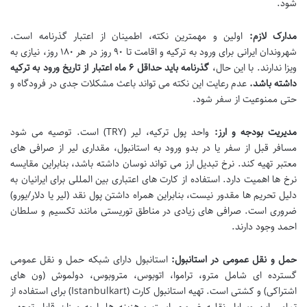
شود.
مدارک لازم:
اولین و مهمترین نکته، اطمینان از اعتبار گذرنامه است.
شهروندان ایرانی برای ورود به ترکیه و اقامت تا ۹۰ روز در هر ۱۸۰ روز، نیازی به
ویزا ندارند. با این حال،
گذرنامه باید حداقل ۶ ماه اعتبار از تاریخ ورود به ترکیه
داشته باشد.
عدم رعایت این نکته می تواند باعث مشکلات جدی در فرودگاه و
حتی ممنوعیت از سفر شود.
مدیریت بودجه و ارز:
واحد پول ترکیه، لیر (TRY) است. توصیه می شود
مسافر قبل از سفر یا در بدو ورود به استانبول، مقداری لیر از صرافی های
معتبر تهیه کند. نرخ تبدیل ارز می تواند نوسان داشته باشد، بنابراین مقایسه
نرخ ها اهمیت دارد. استفاده از کارت های اعتباری بین المللی برای ایرانیان به
دلیل تحریم ها مقدور نیست، بنابراین همراه داشتن پول نقد (لیر یا دلار/یورو)
ضروری است. صرافی های زیادی در مناطق توریستی مانند تکسیم و سلطان
احمد وجود دارند.
حمل و نقل عمومی در استانبول:
استانبول دارای شبکه حمل و نقل عمومی
گسترده ای شامل مترو، تراموا، اتوبوس، متروبوس، دولموش (ون های
اشتراکی) و کشتی است. تهیه
استانبول کارت
(Istanbulkart) برای استفاده از
تمامی این وسایل نقلیه ضروری است و هزینه ها را به میزان قابل توجهی