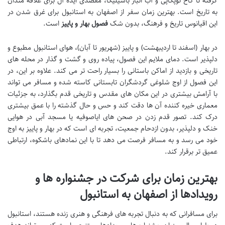
گرفته تا کاخ توپکاپی و آب انبار باسیلیکا، مقصدی ایده آل برای علاقه مندان
به تاریخ است.
بهترین زمان سفر از اصفهان به استانبول
برای غرق شدن در
این اقیانوس تاریخ و فرهنگ، بدون شک
فصول بهار و پاییز
است.
در بهار (اسفند تا اردیبهشت) و پاییز (شهریور تا آبان)، هوای استانبول مطبوع و
دلپذیر است. دمای ملایم این فصول، پیاده روی و گشت و گذار در محله های
تاریخی و بازدید از اماکن باستانی را بسیار راحت تر می کند. علاوه بر این، در
این فصول از اوج شلوغی گردشگران تابستانی کاسته شده و مسافر می تواند
با آرامش بیشتری در این مکان های مقدس و تاریخی قدم بگذارد، به جزئیات
معماری خیره کننده آن ها دقت کند و حس و حال گذشته را با عمق بیشتری
درک کند. تصور قدم زدن در صحن های ایاصوفیه یا مسجد آبی در هوایی
خنک و دلپذیر، بدون ازدحام جمعیت، تجربه ای است که در بهار و پاییز به اوج
خود می رسد و به مسافر فرصت می دهد تا با این نمادهای باشکوه، ارتباطی
عمیق تر برقرار کند.
بهترین زمان برای شرکت در جشنواره ها و
رویدادها از اصفهان به استانبول
برای مسافرانی که به دنبال تجربه های فرهنگی و هنری زنده هستند، استانبول