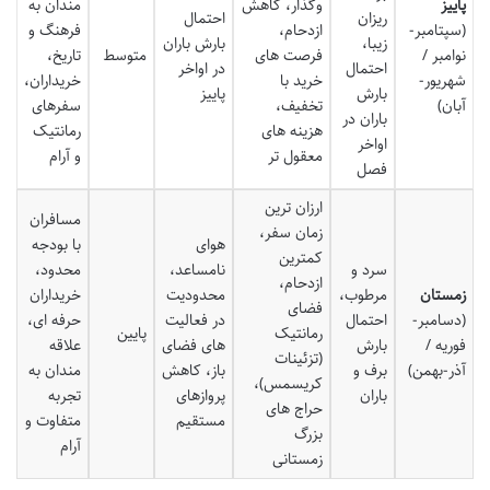
پاییز
وگذار، کاهش
مندان به
ریزان
احتمال
(سپتامبر-
ازدحام،
فرهنگ و
زیبا،
بارش باران
نوامبر /
فرصت های
متوسط
تاریخ،
احتمال
در اواخر
شهریور-
خرید با
خریداران،
بارش
پاییز
آبان)
تخفیف،
سفرهای
باران در
هزینه های
رمانتیک
اواخر
معقول تر
و آرام
فصل
ارزان ترین
مسافران
زمان سفر،
هوای
با بودجه
کمترین
سرد و
نامساعد،
محدود،
ازدحام،
زمستان
مرطوب،
محدودیت
خریداران
فضای
(دسامبر-
احتمال
در فعالیت
حرفه ای،
رمانتیک
پایین
فوریه /
بارش
های فضای
علاقه
(تزئینات
آذر-بهمن)
برف و
باز، کاهش
مندان به
کریسمس)،
باران
پروازهای
تجربه
حراج های
مستقیم
متفاوت و
بزرگ
آرام
زمستانی