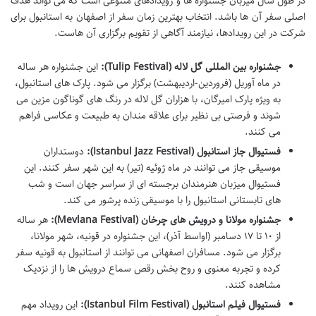
در طول سال میزبان جشنواره ها و رویدادهای متنوعی است که می تواند هدف
اصلی سفر آن ها باشد. انتخاب
بهترین زمان سفر از اصفهان به استانبول
برای
شرکت در این رویدادها، نیازمند آگاهی از تقویم برگزاری آن هاست.
جشنواره بین المللی گل لاله (Tulip Festival):
این جشنواره هر ساله
در ماه آوریل (فروردین-اردیبهشت) برگزار می شود. پارک های استانبول،
به ویژه پارک امیرگان، با هزاران گل لاله در رنگ های گوناگون مزین می
شوند و فرصتی بی نظیر برای علاقه مندان به طبیعت و عکاسی فراهم
می کنند.
فستیوال جاز استانبول (Istanbul Jazz Festival):
دوستداران
موسیقی جاز می توانند در ماه ژوئیه (تیر) به این شهر سفر کنند. این
فستیوال میزبان هنرمندان برجسته ای از سراسر جهان است و شب
های تابستانی استانبول را با موسیقی زنده پرشور می کند.
جشنواره مولانا و درویش های چرخان (Mevlana Festival):
هر ساله
از ۱۰ تا ۱۷ دسامبر (اواسط آذر)، این جشنواره در قونیه، شهر مولانا،
برگزار می شود. مسافران اصفهانی می توانند از استانبول به قونیه سفر
کرده و تجربه معنوی و روح بخش رقص سماع درویش ها را از نزدیک
مشاهده کنند.
فستیوال فیلم استانبول (Istanbul Film Festival):
این رویداد مهم