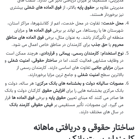
مدیریتی، مستقیماً بر میزان دریافتی تأثیر می گذارد. سمت های
مدیریتی علاوه بر
حقوق پایه
بالاتر، از
فوق العاده های شغلی
بیشتری
نیز برخوردار هستند.
محل خدمت:
تفاوت در محل خدمت، اعم از کلانشهرها، مراکز استان،
شهرستان ها یا روستاها، می تواند بر برخی
فوق العاده ها
و مزایای
منطقه ای تأثیرگذار باشد. به عنوان مثال، برخی
فوق العاده های مناطق
محروم
یا
حق جذب
برای کارمندان در مناطق خاص اعمال می شود.
نوع استخدام:
کارمندان رسمی
،
پیمانی
و
قراردادی
، هرچند ممکن است
در وظایف مشابهی فعالیت کنند، اما در
ساختار حقوقی
،
امنیت شغلی
و
میزان
مزایای جانبی
تفاوت های اساسی دارند. کارمندان رسمی از
بالاترین سطح
امنیت شغلی
و جامع ترین مزایا برخوردارند.
مصوبات سالیانه دولت و بخشنامه های بانک مرکزی:
هر ساله، دولت و
بانک مرکزی بخشنامه هایی را برای
افزایش حقوق
کارکنان دولت و بانک
ها صادر می کنند که مبنای تعیین
حقوق پایه
و برخی
فوق العاده ها
قرار
می گیرد. این مصوبات، تأثیر مستقیمی بر
فیش حقوقی کارمند بانک
در سال های مختلف دارند.
ساختار حقوقی و دریافتی ماهانه