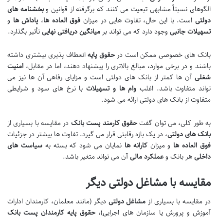
الگوهای نسبتاً مشابهی تبعیت می کنند که برگرفته از قوانین و
بخشنامه های
دولتی
است. با این حال، تفاوت هایی در میزان
فوق العاده ها
،
پاداش ها
و
تسهیلات جانبی
وجود دارد که می تواند بر
میانگین دریافتی نهایی
تأثیر بگذارد.
بانک های خصوصی ممکن است در
حقوق پایه
انعطاف پذیری بیشتری داشته
باشند و در برخی موارد، مبالغ بالاتری را پیشنهاد دهند، اما در مقابل،
امنیت
شغلی
آن ها کمتر از بانک های دولتی است و مزایای رفاهی آن ها نیز می
تواند متفاوت باشد. اغلب
وام ها و تسهیلات
با نرخ های سود و شرایطی
متفاوت از بانک های دولتی ارائه می شود.
به طور کلی، می توان گفت
حقوق کارمند پست بانک
در مقایسه با بسیاری از
بانک های دولتی
، در یک بازه رقابتی قرار می گیرد. تفاوت ها بیشتر در جزئیات
فوق العاده ها
و میزان
کارانه ها
نمایان می شود که بسته به
سیاست های
داخلی
هر بانک و
عملکرد مالی
آن می تواند متغیر باشد.
مقایسه با مشاغل دولتی دیگر
در مقایسه با بسیاری از
مشاغل دولتی
دیگر (مانند معلمان، کارمندان ادارات
آموزش و پرورش یا سازمان های اجرایی)،
حقوق پایه کارمندان پست بانک