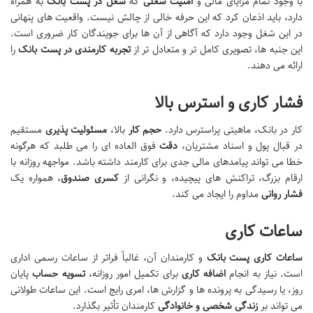
با وجود تمام مزایای مالی و
امنیت شغلی
که
شغل در پست بانک
به همراه
دارد، باید اذعان کرد که این حرفه خالی از چالش نیست. واقعیت های پنهانی
در این شغل وجود دارد که آگاهی از آن ها برای جویندگان کار ضروری است.
این جنبه ها، تصویری کامل تر و متعادل تر از
تجربه کارمندی در پست بانک
را
ارائه می دهند.
فشار کاری و استرس بالا
کار در بانک، ماهیتی پراسترس دارد.
حجم کار
بالا،
مسئولیت پذیری
مستقیم
در قبال پول و اسناد مشتریان،
دقت
فوق العاده ای را می طلبد که هرگونه
خطا می تواند پیامدهای مالی جدی برای کارمند داشته باشد. مواجهه روزانه با
ارقام بزرگ، تراکنش های پیچیده، و نگرانی از
کسری صندوق
، همواره یک
فشار روانی
مداوم را ایجاد می کند.
ساعات کاری
ساعات کاری پست بانک
و کارمندان آن، غالباً فراتر از ساعات رسمی اداری
است. نیاز به انجام
اضافه کاری
برای تکمیل امور روزانه،
تسویه حساب
پایان
روز، یا رسیدگی به پرونده ها و گزارش ها، امری رایج است. این ساعات طولانی
می تواند بر
زندگی شخصی و خانوادگی
کارمندان تأثیر بگذارد.