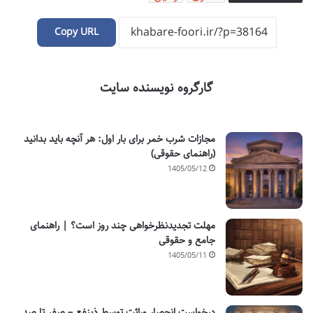
Copy URL
گارگروه نویسنده سایت
مجازات شرب خمر برای بار اول: هر آنچه باید بدانید
(راهنمای حقوقی)
1405/05/12
مهلت تجدیدنظرخواهی چند روز است؟ | راهنمای
جامع و حقوقی
1405/05/11
درخواست انحصار وراثت توسط ذینفع – صفر تا صد