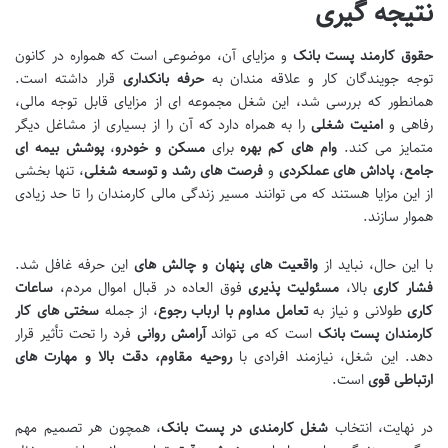
نتیجه گیری
حقوق کارمند پست بانک
و مزایای آن، موضوعی است که همواره در کانون
توجه جویندگان کار و علاقه مندان به
حرفه بانکداری
قرار داشته است.
همانطور که بررسی شد، این شغل مجموعه ای از مزایای قابل توجه مالی،
رفاهی و
امنیت شغلی
را به همراه دارد که آن را از بسیاری از مشاغل دیگر
متمایز می کند.
وام های کم بهره
برای
مسکن و خودرو
،
پوشش بیمه ای
جامع
،
پاداش های عملکردی
و
فرصت های رشد و توسعه شغلی
، تنها بخشی
از این مزایا هستند که می توانند مسیر زندگی مالی کارمندان را تا حد زیادی
هموار سازند.
با این حال، نباید از
واقعیت های پنهان و چالش های
این حرفه غافل شد.
فشار کاری
بالا،
مسئولیت پذیری
فوق العاده در قبال اموال مردم،
ساعات
کاری
طولانی و نیاز به
تعامل مداوم با ارباب رجوع
، از جمله
سختی های کار
کارمندان پست بانک
است که می تواند
آرامش روانی
فرد را تحت تأثیر قرار
دهد. این شغل، نیازمند افرادی با
روحیه مقاوم، دقت بالا و مهارت های
ارتباطی قوی
است.
در نهایت، انتخاب
شغل کارمندی در پست بانک
، همچون هر تصمیم مهم