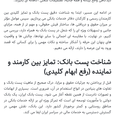
دیدگاهی واقع بینانه و همه جانبه، تصمیمات شغلی آگاهانه ای بگیرند.
در ادامه این مسیر، ابتدا به شناخت دقیق پست بانک و تمایز کلیدی بین
کارمندان رسمی و کارکنان دفاتر خدمات بانکی می پردازیم. سپس عوامل مؤثر
بر میزان حقوق و دریافتی ها، ساختار فیش حقوقی، و مهم تر از همه، مزایای
جانبی و تسهیلات ویژه ای را که شغل در پست بانک به همراه دارد، بررسی می
کنیم. در نهایت، با مقایسه ای اجمالی با سایر نهادها، چالش ها و واقعیت
های پنهان این حرفه را آشکار ساخته و نکات مهمی را برای کسانی که قصد
ورود به این عرصه را دارند، ارائه می دهیم.
شناخت پست بانک: تمایز بین کارمند و
نماینده (رفع ابهام کلیدی)
قبل از پرداختن به جزئیات حقوق و مزایا، درک صحیح از ماهیت پست بانک و
تفاوت های بنیادین در انواع استخدام در آن، ضروری است. بسیاری از ابهامات
و تصورات نادرست از همین نقطه آغاز می شود. پست بانک ایران، یک بانک
دولتی با مأموریت توسعه ای است که تمرکز ویژه ای بر ارائه خدمات بانکی در
مناطق روستایی و کمتر برخوردار کشور دارد. این بانک، نقش مهمی در
گسترش دسترسی به خدمات مالی در سراسر ایران ایفا می کند.