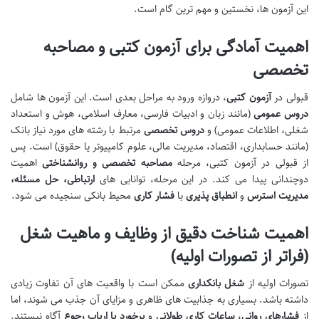
این آزمون ها، نخستین و مهم ترین گام است.
اهمیت آمادگی برای آزمون کتبی و مصاحبه
تخصصی
قبولی در
آزمون کتبی
، دروازه ورود به مراحل بعدی است. این آزمون ها شامل
دروس عمومی
(مانند زبان و ادبیات فارسی، معارف اسلامی، هوش و استعداد
شغلی، اطلاعات عمومی) و
دروس تخصصی
مرتبط با رشته های مورد نیاز بانک
(مانند حسابداری، اقتصاد، مدیریت مالی، علوم کامپیوتر یا حقوق) است. پس
از قبولی در آزمون کتبی، مرحله
مصاحبه تخصصی و روانشناختی
اهمیت
دوچندانی پیدا می کند. در این مرحله، توانایی های
ارتباطی، حل مسئله،
مدیریت استرس
و
انطباق پذیری
با
فشار کاری
محیط بانکی سنجیده می شود.
اهمیت شناخت دقیق از وظایف و ماهیت شغل
(فراتر از تصورات اولیه)
تصورات اولیه از
شغل بانکداری
ممکن است با واقعیت های آن تفاوت زیادی
داشته باشد. بسیاری به جذابیت های ظاهری و مزایای آن جذب می شوند، اما
از
فشارهای روانی
،
ساعات کاری طولانی
و
برخورد با ارباب رجوع
آگاه نیستند.