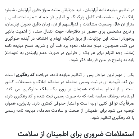
در تنظیم مبایعه نامه آپارتمان، قید جزئیاتی مانند متراژ دقیق آپارتمان، شماره
پلاک ثبتی، مشخصات کامل پارکینگ و انباری (از جمله شماره اختصاصی و
متراژ آن ها)، وضعیت مشاعات و قدرالسهم از آن، زمان دقیق تحویل آپارتمان،
و تاریخ مشخص برای حضور در دفترخانه جهت انتقال سند، از اهمیت بالایی
برخوردار است. این جزئیات، از بروز هرگونه ابهام یا اختلاف در آینده جلوگیری
می کند. همچنین، مبلغ معامله، نحوه پرداخت آن و شرایط فسخ مبایعه نامه
(مانند وجه التزام برای هر یک از طرفین در صورت عدم پایبندی به تعهدات)
باید به وضوح در متن قرارداد ذکر شود.
یکی از مهم ترین مراحل پس از تنظیم مبایعه نامه، دریافت
کد رهگیری
است.
این کد، تأییدیه ای بر ثبت رسمی معامله در سامانه املاک و مستغلات کشور
است و از انجام معاملات همزمان بر روی یک ملک جلوگیری می کند.
قولنامه، برخلاف مبایعه نامه که به صورت رسمی ثبت شده و کد رهگیری دارد،
صرفاً یک توافق کتبی اولیه است و اعتبار حقوقی کمتری دارد. بنابراین، همواره
توصیه می شود برای اطمینان از صحت و سلامت معامله، مبایعه نامه رسمی
با کد رهگیری تنظیم شود.
استعلامات ضروری برای اطمینان از سلامت