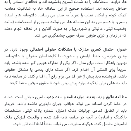
ها، فرآیند استعلامات را به شدت تسریع بخشیده اند و خطاهای انسانی را به
حداقل رسانده اند. استفاده صحیح از این سامانه ها، به شفافیت معامله
کمک کرده و امکان تقلب را تقریباً به صفر می رساند. دفترخانه های اسناد
رسمی، با دسترسی به این سامانه ها، می توانند بسیاری از استعلامات (مانند
وضعیت ثبتی، مالیاتی و شهرداری) را به صورت آنلاین و در لحظه انجام دهند
که در زمان و انرژی طرفین صرفه جویی چشمگیری می کند.
همواره احتمال
کسری مدارک یا مشکلات حقوقی احتمالی
وجود دارد. در
چنین شرایطی، حفظ آرامش و مشورت با کارشناسان حقوقی یا دفترخانه،
بهترین راهکار است. برای مثال، اگر یکی از مدارک هویتی گم شده باشد، باید
سریعاً برای المثنی آن اقدام کرد. اگر ملک دارای بدهی یا مشکل حقوقی
باشد، فروشنده باید پیش از هر اقدامی برای رفع آن اقدام کند. در مبایعه نامه
باید بندهایی برای اینگونه موارد پیش بینی شود تا حقوق طرفین حفظ گردد.
مطالعه دقیق و بند به بند مبایعه نامه و سند جدید
، امری حیاتی است. عجله
در امضا کردن اسناد، می تواند عواقب جبران ناپذیری داشته باشد. خریدار
باید از تطابق تمامی جزئیات ملک (متراژ، شماره پلاک ثبتی، مشخصات
پارکینگ و انباری) با آنچه در مبایعه نامه قید شده و واقعیت فیزیکی ملک
اطمینان حاصل کند. هرگونه مغایرت، می تواند منشأ اختلافات آتی شود.