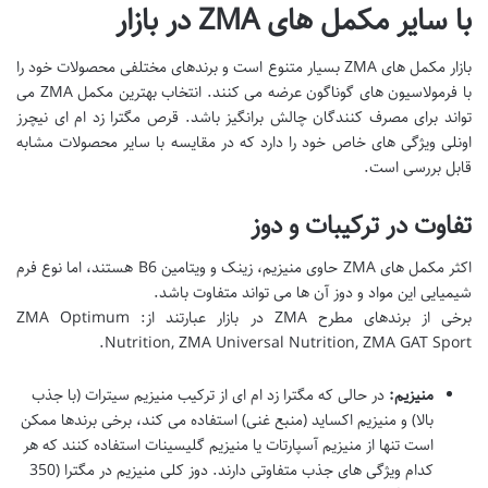
با سایر مکمل های ZMA در بازار
بازار مکمل های ZMA بسیار متنوع است و برندهای مختلفی محصولات خود را
با فرمولاسیون های گوناگون عرضه می کنند. انتخاب بهترین مکمل ZMA می
تواند برای مصرف کنندگان چالش برانگیز باشد. قرص مگترا زد ام ای نیچرز
اونلی ویژگی های خاص خود را دارد که در مقایسه با سایر محصولات مشابه
قابل بررسی است.
تفاوت در ترکیبات و دوز
اکثر مکمل های ZMA حاوی منیزیم، زینک و ویتامین B6 هستند، اما نوع فرم
شیمیایی این مواد و دوز آن ها می تواند متفاوت باشد.
برخی از برندهای مطرح ZMA در بازار عبارتند از: ZMA Optimum
Nutrition, ZMA Universal Nutrition, ZMA GAT Sport.
منیزیم:
در حالی که مگترا زد ام ای از ترکیب منیزیم سیترات (با جذب
بالا) و منیزیم اکساید (منبع غنی) استفاده می کند، برخی برندها ممکن
است تنها از منیزیم آسپارتات یا منیزیم گلیسینات استفاده کنند که هر
کدام ویژگی های جذب متفاوتی دارند. دوز کلی منیزیم در مگترا (350