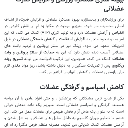
عضلانی
برای ورزشکاران و بدنسازان، بهبود عملکرد عضلانی و افزایش قدرت، از اهداف
اصلی محسوب می شود. منیزیم موجود در مگترا زد ام ای نقش کلیدی در
انقباض و آرامش عضلات دارد و به تولید انرژی (ATP) کمک می کند، که این
امر به نوبه خود منجر به
افزایش استقامت
و
کاهش خستگی عضلانی
در طول
تمرینات شدید می شود. زینک نیز در سنتز پروتئین و ترمیم بافت های
عضلانی آسیب دیده نقش دارد که این به
حمایت از سنتز پروتئین و رشد
عضلات
کمک می کند. همچنین، این ترکیب قدرتمند می تواند
تسریع روند
ریکاوری
پس از تمرینات سنگین را به دنبال داشته باشد، زیرا مواد مغذی لازم
برای بازسازی عضلات و کاهش التهاب را فراهم می کند.
کاهش اسپاسم و گرفتگی عضلات
یکی از شایع ترین مشکلاتی که ورزشکاران و حتی افراد عادی با آن مواجه
هستند، گرفتگی و اسپاسم عضلانی است. منیزیم یک ماده معدنی حیاتی
است که به عنوان یک عامل آرام بخش طبیعی برای عضلات عمل می کند. این
عنصر با تنظیم جریان کلسیم به داخل سلول های عضلانی، به شل شدن و
آرامش عضلات کمک شایانی می نماید. مصرف منظم قرص مگترا زد ام ای