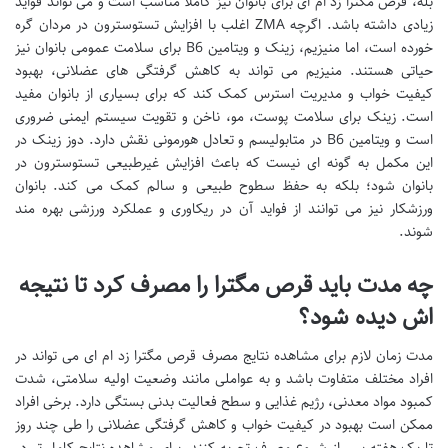
بله، قرص مگترا زد ام ای برای بانوان نیز کاملاً مناسب است و می تواند فواید
زیادی داشته باشد. اگرچه ZMA اغلب با افزایش تستوسترون در مردان گره
خورده است، اما منیزیم، زینک و ویتامین B6 برای سلامت عمومی بانوان نیز
حیاتی هستند. منیزیم می تواند به کاهش گرفتگی های عضلانی، بهبود
کیفیت خواب و مدیریت استرس کمک کند که برای بسیاری از بانوان مفید
است. زینک برای سلامت پوست، مو، ناخن و تقویت سیستم ایمنی ضروری
است و ویتامین B6 در متابولیسم و تعادل هورمونی نقش دارد. دوز زینک در
این مکمل به گونه ای نیست که باعث افزایش غیرطبیعی تستوسترون در
بانوان شود؛ بلکه به حفظ سطوح طبیعی و سالم کمک می کند. بانوان
ورزشکار نیز می توانند از فواید آن در ریکاوری و عملکرد ورزشی بهره مند
شوند.
چه مدت باید قرص مگترا را مصرف کرد تا نتیجه
اش دیده شود؟
مدت زمان لازم برای مشاهده نتایج مصرف قرص مگترا زد ام ای می تواند در
افراد مختلف متفاوت باشد و به عواملی مانند وضعیت اولیه سلامتی، شدت
کمبود مواد معدنی، رژیم غذایی و سطح فعالیت بدنی بستگی دارد. برخی افراد
ممکن است بهبود در کیفیت خواب و کاهش گرفتگی عضلانی را طی چند روز
تا یک هفته پس از شروع مصرف تجربه کنند. برای مشاهده نتایج کامل تر در