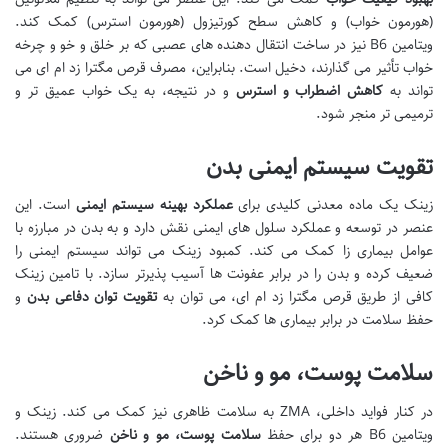
(هورمون خواب) و کاهش سطح کورتیزول (هورمون استرس) کمک کند.
ویتامین B6 نیز در ساخت انتقال دهنده های عصبی که بر خلق و خو و چرخه
خواب تأثیر می گذارند، دخیل است. بنابراین، مصرف قرص مگترا زد ام ای می
تواند به
کاهش اضطراب و استرس
و در نتیجه، به یک خواب عمیق تر و
ترمیمی تر منجر شود.
تقویت سیستم ایمنی بدن
زینک یک ماده معدنی کلیدی برای
عملکرد بهینه سیستم ایمنی
است. این
عنصر در توسعه و عملکرد سلول های ایمنی نقش دارد و به بدن در مبارزه با
عوامل بیماری زا کمک می کند. کمبود زینک می تواند سیستم ایمنی را
ضعیف کرده و بدن را در برابر عفونت ها آسیب پذیرتر سازد. با تامین زینک
کافی از طریق قرص مگترا زد ام ای، می توان به
تقویت توان دفاعی بدن
و
حفظ سلامت در برابر بیماری ها کمک کرد.
سلامت پوست، مو و ناخن
در کنار فواید داخلی، ZMA به سلامت ظاهری نیز کمک می کند. زینک و
ویتامین B6 هر دو برای حفظ
سلامت پوست، مو و ناخن
ضروری هستند.