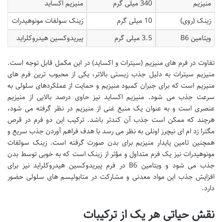
منیزیم
340 میلی گرم
منیزیم اکساید
زینک (روی)
10 میلی گرم
زینک سولفات مونوهیدرات
ویتامین B6
3.5 میلی گرم
پیریدوکسین هیدروکلراید
تفاوت در فرم های منیزیم (سیترات و اکساید) در این مکمل قابل توجه است.
منیزیم سیترات به دلیل جذب زیستی بالاتر، یکی از محبوب ترین فرم های
منیزیم است که برای جبران کمبود منیزیم و حمایت از عملکردهای سلولی به
سرعت جذب می شود. منیزیم اکساید نیز حاوی درصد بالایی از منیزیم
عنصری است و به عنوان یک منبع غنی از منیزیم در نظر گرفته می شود،
هرچند که ممکن است جذب آن کندتر باشد. ترکیب این دو فرم در قرص
مگترا زد ام ای نیچرز اونلی به نظر می رسد با هدف فراهم آوردن جذب سریع و
همچنین تامین پایدار منیزیم برای بدن صورت گرفته است. زینک سولفات
مونوهیدرات نیز یک فرم متداول و مؤثر از زینک است که به خوبی توسط بدن
جذب می شود و ویتامین B6 در فرم پیریدوکسین هیدروکلراید نیز برای
افزایش جذب این مواد معدنی و مشارکت در متابولیسم های سلولی حضور
دارد.
نقش حیاتی هر یک از ترکیبات