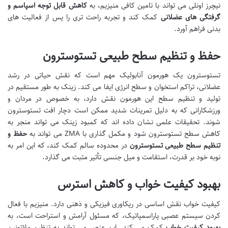
نیچرز اونلی می تواند با تامین کافی منیزیم، به
کاهش قابل توجه اسپاسم و
گرفتگی های عضلانی
کمک کند و تجربه راحت تری را پس از فعالیت های
بدنی فراهم آورد.
حفظ و تنظیم سطح طبیعی تستوسترون
تستوسترون یک هورمون آنابولیک مهم است که نقش حیاتی در رشد
عضلانی، تراکم استخوان و سطح انرژی ایفا می کند. زینک به طور مستقیم در
تولید و تنظیم سطح این هورمون نقش دارد، به خصوص در مردان و
ورزشکارانی که به دلیل تمرینات شدید ممکن است دچار افت تستوسترون
شوند. تحقیقات علمی نشان داده اند که کمبود زینک می تواند منجر به
کاهش سطح تستوسترون شود و مکمل گذاری با ZMA می تواند به
حفظ و
تنظیم سطح طبیعی تستوسترون
در محدوده سالم کمک کند، که این امر به
نوبه خود بر قدرت، استقامت و میل جنسی تأثیر مثبت می گذارد.
بهبود کیفیت خواب و کاهش استرس
کیفیت خواب نقش اساسی در ریکاوری فیزیکی و ذهنی دارد. منیزیم با فعال
کردن سیستم عصبی پاراسمپاتیک، که مسئول آرامش و استراحت است، به
بهبود کیفیت خواب
کمک می کند. این عنصر می تواند به تنظیم ملاتونین