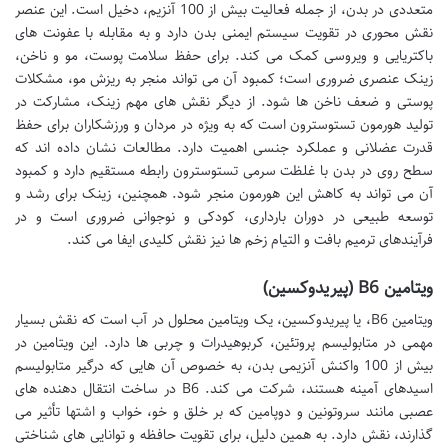
متعددی در بدن، از جمله فعالیت بیش از 100 آنزیم، دخیل است. این عنصر
نقش محوری در تقویت سیستم ایمنی بدن دارد و به مقابله با عفونت های
باکتریایی و ویروسی کمک می کند. برای حفظ سلامت پوست، مو و ناخن،
زینک عنصری ضروری است؛ کمبود آن می تواند منجر به ریزش مو، مشکلات
پوستی و ضعف ناخن ها شود. از دیگر نقش های مهم زینک، مشارکت در
تولید هورمون تستوسترون است که به ویژه در مردان و ورزشکاران برای حفظ
قدرت عضلانی و عملکرد جنسی اهمیت دارد. مطالعات نشان داده اند که
سطح روی در بدن با غلظت سرمی تستوسترون رابطه مستقیم دارد و کمبود
آن می تواند به کاهش این هورمون منجر شود. همچنین، زینک برای رشد و
توسعه طبیعی در دوران بارداری، کودکی و نوجوانی ضروری است و در
فرآیندهای ترمیم بافت و التیام زخم ها نیز نقش کلیدی ایفا می کند.
ویتامین B6 (پیریدوکسین)
ویتامین B6، یا پیریدوکسین، یک ویتامین محلول در آب است که نقش بسیار
مهمی در متابولیسم پروتئین، کربوهیدرات و چربی ها دارد. این ویتامین در
بیش از 100 واکنش آنزیمی بدن، به خصوص آن هایی که درگیر متابولیسم
اسیدهای آمینه هستند، شرکت می کند. B6 در ساخت انتقال دهنده های
عصبی مانند سروتونین و دوپامین که بر خلق و خو، خواب و اشتها تأثیر می
گذارند، نقش دارد. به همین دلیل، برای تقویت حافظه و توانایی های شناختی