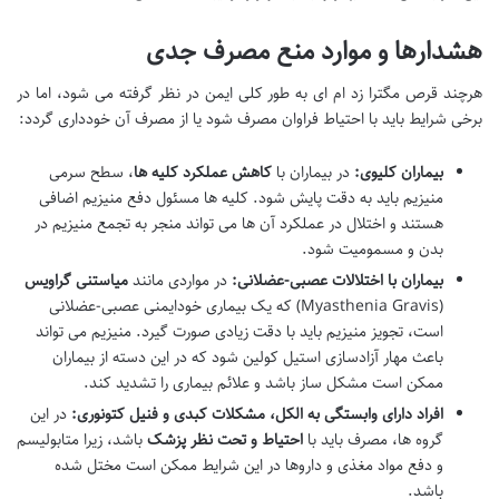
هشدارها و موارد منع مصرف جدی
هرچند قرص مگترا زد ام ای به طور کلی ایمن در نظر گرفته می شود، اما در
برخی شرایط باید با احتیاط فراوان مصرف شود یا از مصرف آن خودداری گردد:
بیماران کلیوی:
در بیماران با
کاهش عملکرد کلیه ها
، سطح سرمی
منیزیم باید به دقت پایش شود. کلیه ها مسئول دفع منیزیم اضافی
هستند و اختلال در عملکرد آن ها می تواند منجر به تجمع منیزیم در
بدن و مسمومیت شود.
بیماران با اختلالات عصبی-عضلانی:
در مواردی مانند
میاستنی گراویس
(Myasthenia Gravis) که یک بیماری خودایمنی عصبی-عضلانی
است، تجویز منیزیم باید با دقت زیادی صورت گیرد. منیزیم می تواند
باعث مهار آزادسازی استیل کولین شود که در این دسته از بیماران
ممکن است مشکل ساز باشد و علائم بیماری را تشدید کند.
افراد دارای وابستگی به الکل، مشکلات کبدی و فنیل کتونوری:
در این
گروه ها، مصرف باید با
احتیاط و تحت نظر پزشک
باشد، زیرا متابولیسم
و دفع مواد مغذی و داروها در این شرایط ممکن است مختل شده
باشد.