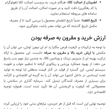
اطمینان از اصالت کالا:
هنگام خرید، به برچسب اصالت کالا (هولوگرام
یا کد رهگیری) دقت کنید و در صورت امکان، اصالت آن را از طریق
سامانه های مربوطه استعلام نمایید.
تاریخ انقضا:
حتماً تاریخ انقضای محصول را بررسی کنید تا از مصرف
مکمل تاریخ گذشته که می تواند مضر باشد، جلوگیری شود.
ارزش خرید و مقرون به صرفه بودن
با توجه به ترکیبات و کیفیت قرص مگترا زد ام ای نیچرز اونلی، می توان آن را
مکملی
با ارزش خرید بالا و مقرون به صرفه
دانست. این محصول با ارائه
ترکیب بهینه ای از منیزیم، زینک و ویتامین B6، به چندین نیاز مهم بدن پاسخ
می دهد: از بهبود عملکرد ورزشی و ریکاوری گرفته تا تنظیم خواب و تقویت
سیستم ایمنی. این گستره از فواید در کنار قیمت منطقی (با توجه به تولید
تحت لیسانس در داخل کشور) می تواند آن را به گزینه ای اقتصادی و کارآمد
برای بسیاری از مصرف کنندگان تبدیل کند. سرمایه گذاری در سلامتی با
محصولاتی که کیفیت و اثربخشی آن ها تأیید شده است، همواره توجیه
اقتصادی دارد.
توصیه نهایی این است که قبل از هر خریدی، نیازهای بدنی خود را ارزیابی کرده