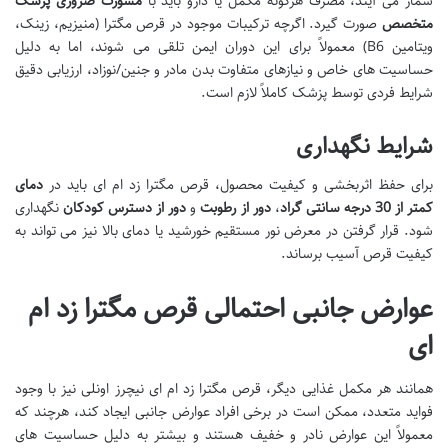
شمار می آیند، مصرف هرگونه مکمل یا دارو باید با
مشورت ضروری پزشک
متخصص
صورت گیرد. اگرچه ترکیبات موجود در قرص مگترا (منیزیم، زینک،
ویتامین B6) معمولاً برای این دوران ایمن تلقی می شوند، اما به دلیل
حساسیت های خاص و نیازهای متفاوت بدن مادر و جنین/نوزاد، ارزیابی دقیق
شرایط فردی توسط پزشک کاملاً لازم است.
شرایط نگهداری
برای حفظ اثربخشی و کیفیت محصول، قرص مگترا زد ام ای باید در
دمای
کمتر از 30 درجه سانتی گراد
،
دور از رطوبت
و
دور از دسترس کودکان
نگهداری
شود. قرار گرفتن در معرض نور مستقیم خورشید یا دمای بالا نیز می تواند به
کیفیت قرص آسیب برساند.
عوارض جانبی احتمالی قرص مگترا زد ام
ای
همانند هر مکمل غذایی دیگر، قرص مگترا زد ام ای نیچرز اونلی نیز با وجود
فواید متعدد، ممکن است در برخی افراد عوارض جانبی ایجاد کند، هرچند که
معمولاً این عوارض نادر و خفیف هستند و بیشتر به دلیل حساسیت های