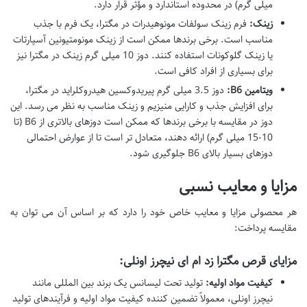
میلی گرم) در محدوده استاندارد و مؤثر قرار دارد.
زینک:
فرم زینک سولفات مونوهیدرات در مگترا، یک فرم با جذب
مناسب است. برخی برندها ممکن است از زینک مونومتیونین آسپارتات
یا زینک گلوکونات استفاده کنند. دوز 10 میلی گرم زینک در مگترا نیز
برای بسیاری از افراد کافی است.
ویتامین B6:
دوز 3.5 میلی گرم پیریدوکسین هیدروکلراید در مگترا،
برای افزایش جذب و کارایی منیزیم و زینک مناسب به نظر می رسد. این
دوز در مقایسه با برخی برندها که ممکن است دوزهای بالاتری از B6 (تا
10-15 میلی گرم) ارائه دهند، متعادل تر است تا از عوارض احتمالی
دوزهای بسیار بالای B6 جلوگیری شود.
مزایا و معایب نسبی
هر محصولی مزایا و معایب خاص خود را دارد که بر اساس آن می توان به
مقایسه پرداخت:
مزایای قرص مگترا زد ام ای نیچرز اونلی:
کیفیت مواد اولیه:
تولید تحت لیسانس یک برند بین المللی مانند
نیچرز اونلی، معمولاً تضمین کننده کیفیت مواد اولیه و فرآیندهای تولید