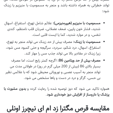
تواند خطراتی به همراه داشته باشد و منجر به مسمومیت با منیزیم یا زینک
شود:
مسمومیت با منیزیم (هیپرمنیزمی):
علائم شامل تهوع، استفراغ، اسهال
شدید، فشار خون پایین، ضعف عضلانی، ضربان قلب نامنظم، کندی
تنفس، و در موارد شدید، کما یا ایست قلبی است.
مسمومیت با زینک:
مصرف بیش از حد زینک می تواند منجر به تهوع،
استفراغ، اسهال، درد شکم، سردرد، سرگیجه و حتی کمبود مس شود،
زیرا زینک در مقادیر بالا می تواند جذب مس را مهار کند.
مصرف بیش از حد ویتامین B6:
اگرچه کمتر رایج است، اما مصرف
بسیار بالای B6 (بیش از 200 میلی گرم در روز) در طولانی مدت می
تواند منجر به آسیب عصبی و نوروپاتی محیطی شود که با علائمی نظیر
بی حسی، گزگز و درد در دست و پاها مشخص می شود.
همواره تاکید می شود که دوز توصیه شده را رعایت کرده و
بدون مشورت با
پزشک یا داروساز از افزایش دوز خودداری شود
.
مقایسه قرص مگترا زد ام ای نیچرز اونلی