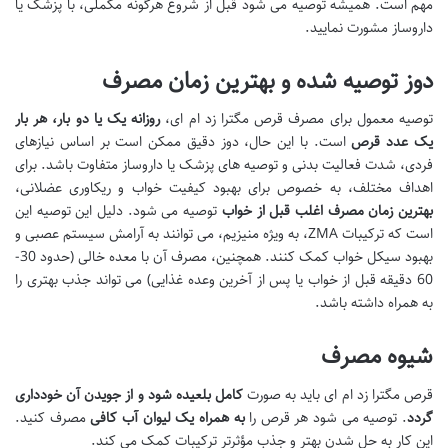
مهم است. همیشه توصیه می شود قبل از شروع هرگونه مکملی، با پزشک یا
داروساز مشورت نمایید.
دوز توصیه شده و بهترین زمان مصرف
توصیه معمول برای مصرف قرص مگترا زد ام ای،
روزانه یک یا دو بار، هر بار
یک عدد قرص
است. با این حال، دوز دقیق ممکن است بر اساس نیازهای
فردی، شدت فعالیت بدنی و توصیه های پزشک یا داروساز متفاوت باشد. برای
اهداف مختلف، به خصوص برای بهبود کیفیت خواب و ریکاوری عضلانی،
بهترین زمان مصرف اغلب قبل از خواب
توصیه می شود. دلیل این توصیه این
است که ترکیبات ZMA، به ویژه منیزیم، می توانند به آرامش سیستم عصبی و
بهبود سیکل خواب کمک کنند. همچنین، مصرف آن با معده خالی (حدود 30-
60 دقیقه قبل از خواب یا پس از آخرین وعده غذایی) می تواند جذب بهتری را
به همراه داشته باشد.
شیوه مصرف
قرص مگترا زد ام ای باید به صورت
کامل بلعیده شود و از جویدن آن خودداری
گردد
. توصیه می شود هر قرص را
به همراه یک لیوان آب کافی
مصرف کنید.
این کار به حل شدن بهتر و جذب مؤثرتر ترکیبات کمک می کند.