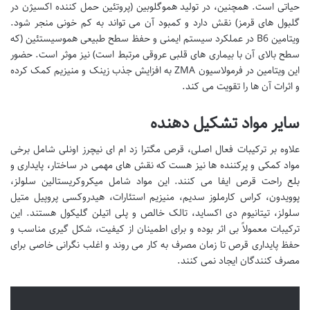
حیاتی است. همچنین، در تولید هموگلوبین (پروتئین حمل کننده اکسیژن در
گلبول های قرمز) نقش دارد و کمبود آن می تواند به کم خونی منجر شود.
ویتامین B6 در عملکرد سیستم ایمنی و حفظ سطح طبیعی هموسیستئین (که
سطح بالای آن با بیماری های قلبی عروقی مرتبط است) نیز موثر است. حضور
این ویتامین در فرمولاسیون ZMA به افزایش جذب زینک و منیزیم کمک کرده
و اثرات آن ها را تقویت می کند.
سایر مواد تشکیل دهنده
علاوه بر ترکیبات فعال اصلی، قرص مگترا زد ام ای نیچرز اونلی شامل برخی
مواد کمکی و پرکننده ها نیز هست که نقش های مهمی در ساختار، پایداری و
بلع راحت قرص ایفا می کنند. این مواد شامل میکروکریستالین سلولز،
پوویدون، کراس کارملوز سدیم، منیزیم استئارات، هیدروکسی پروپیل متیل
سلولز، تیتانیوم دی اکساید، تالک خالص و پلی اتیلن گلیکول هستند. این
ترکیبات معمولاً بی اثر بوده و برای اطمینان از کیفیت، شکل گیری مناسب و
حفظ پایداری قرص تا زمان مصرف به کار می روند و اغلب نگرانی خاصی برای
مصرف کنندگان ایجاد نمی کنند.