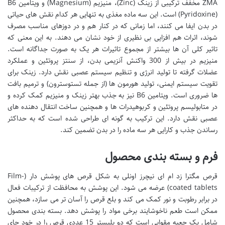
ZMA مخفف ترکیبی از زینک (Zinc)، منیزیم (Magnesium) و ویتامین B6
(Pyridoxine) است. این سه ماده مغذی به تنهایی هر کدام نقش های حیاتی
در بدن ایفا می کنند، اما زمانی که در کنار هم و در دوزهای مناسب مصرف
شوند، اثرات هم افزایی بی نظیری از خود نشان می دهند. به این معنی که
تاثیر کلی آن ها بیشتر از مجموع تاثیرات هر یک به صورت جداگانه است.
منیزیم در بیش از 300 واکنش آنزیمی بدن، از سنتز پروتئین و عملکرد
عضلات گرفته تا تولید انرژی و تنظیم سیستم عصبی نقش دارد. زینک برای
تقویت سیستم ایمنی، تولید هورمون ها (از جمله تستوسترون) و ترمیم بافت
ها ضروری است. ویتامین B6 نیز به جذب بهتر زینک و منیزیم کمک کرده و
در متابولیسم پروتئین و کربوهیدرات ها و همچنین ساخت انتقال دهنده های
عصبی نقش دارد. این ترکیب به گونه ای طراحی شده است که به حداکثر
رساندن جذب و کارایی هر سه ماده را در بدن تضمین کند.
فرم و بسته بندی محصول
قرص مگترا زد ام ای نیچرز اونلی به شکل قرص های پوشش دار (Film-
coated tablets) عرضه می شود. این پوشش به محافظت از ترکیبات فعال
در برابر رطوبت و نور کمک می کند و بلع قرص را آسان تر می سازد، همچنین
ممکن است طعم ناخوشایند برخی مواد را پوشش دهد. بسته بندی محصول
شامل یک جعبه مقوایی است که دو بلیستر 15 عددی قرص را در خود جای