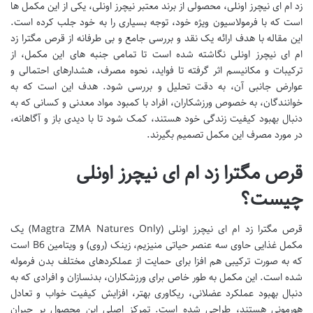
زد ام ای نیچرز اونلی، محصولی از برند معتبر نیچرز اونلی، یکی از این مکمل ها
است که با فرمولاسیون ویژه خود، توجه بسیاری را به خود جلب کرده است.
این مقاله با هدف ارائه یک نقد و بررسی جامع و بی طرفانه از قرص مگترا زد
ام ای نیچرز اونلی نگاشته شده است تا تمامی جنبه های این مکمل، از
ترکیبات و مکانیسم اثر گرفته تا فواید، نحوه مصرف، هشدارهای احتمالی و
عوارض جانبی آن، به دقت تحلیل و بررسی شود. هدف این است که به
خوانندگان، به خصوص ورزشکاران، افراد با کمبود مواد معدنی و کسانی که به
دنبال بهبود کیفیت زندگی خود هستند، کمک شود تا با دیدی باز و آگاهانه،
در مورد مصرف این مکمل تصمیم بگیرند.
قرص مگترا زد ام ای نیچرز اونلی
چیست؟
قرص مگترا زد ام ای نیچرز اونلی (Magtra ZMA Natures Only) یک
مکمل غذایی حاوی سه عنصر حیاتی منیزیم، زینک (روی) و ویتامین B6 است
که به صورت ترکیبی هم افزا برای حمایت از عملکردهای مختلف بدن فرموله
شده است. این مکمل به طور خاص برای ورزشکاران، بدنسازان و افرادی که به
دنبال بهبود عملکرد عضلانی، ریکاوری بهتر، افزایش کیفیت خواب و تعادل
هورمونی هستند، طراحی شده است. تمرکز اصلی این محصول بر جبران