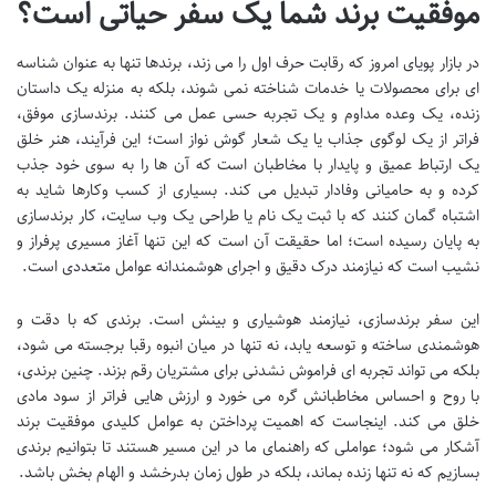
موفقیت برند شما یک سفر حیاتی است؟
در بازار پویای امروز که رقابت حرف اول را می زند، برندها تنها به عنوان شناسه
ای برای محصولات یا خدمات شناخته نمی شوند، بلکه به منزله یک داستان
زنده، یک وعده مداوم و یک تجربه حسی عمل می کنند. برندسازی موفق،
فراتر از یک لوگوی جذاب یا یک شعار گوش نواز است؛ این فرآیند، هنر خلق
یک ارتباط عمیق و پایدار با مخاطبان است که آن ها را به سوی خود جذب
کرده و به حامیانی وفادار تبدیل می کند. بسیاری از کسب وکارها شاید به
اشتباه گمان کنند که با ثبت یک نام یا طراحی یک وب سایت، کار برندسازی
به پایان رسیده است؛ اما حقیقت آن است که این تنها آغاز مسیری پرفراز و
نشیب است که نیازمند درک دقیق و اجرای هوشمندانه عوامل متعددی است.
این سفر برندسازی، نیازمند هوشیاری و بینش است. برندی که با دقت و
هوشمندی ساخته و توسعه یابد، نه تنها در میان انبوه رقبا برجسته می شود،
بلکه می تواند تجربه ای فراموش نشدنی برای مشتریان رقم بزند. چنین برندی،
با روح و احساس مخاطبانش گره می خورد و ارزش هایی فراتر از سود مادی
خلق می کند. اینجاست که اهمیت پرداختن به عوامل کلیدی موفقیت برند
آشکار می شود؛ عواملی که راهنمای ما در این مسیر هستند تا بتوانیم برندی
بسازیم که نه تنها زنده بماند، بلکه در طول زمان بدرخشد و الهام بخش باشد.