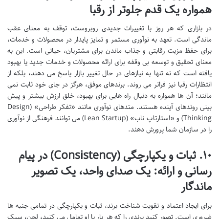
همواره یک قدم جلوتر از رقبا
در بازاری که هر روز با تغییرات جدیدی روبروست، توقف به معنای عقب
ماندگی است. تعهد به نوآوری مستمر و تمایز پایدار در محصولات و خدمات،
برای حفظ مزیت رقابتی و جذاب ماندن برای مشتریان، حیاتی است. این به
معنای تحقیق و توسعه بی وقفه برای ارائه محصولات و خدمات جدید یا بهبود
یافته است که نه تنها به نیازهای در حال تغییر بازار پاسخ می دهند، بلکه از
انتظارات رقبا نیز فراتر می روند. برندهای موفق، هرگز در جای خود ثابت نمی
مانند؛ آن ها همواره به دنبال راه هایی برای بهبود، خلق ارزش بیشتر و پیش
بینی روندهای آینده هستند. متدهای نوآوری مانند «تفکر طراحی» (Design
Thinking) و «استارتاپ ناب» (Lean Startup) می توانند فرهنگی از نوآوری
را در سازمان شما پرورش دهند.
۱۰. ثبات و یکپارچگی (Consistency) در پیام
رسانی و ارائه: یک صدای واحد، یک تصویر
ماندگار
برای ایجاد اعتماد و تقویت شناخت برند، ثبات و یکپارچگی در تمامی جنبه ها
ضروری است. تصور کنید برندی را که هر بار با او تعامل می کنید، لحن، سبک