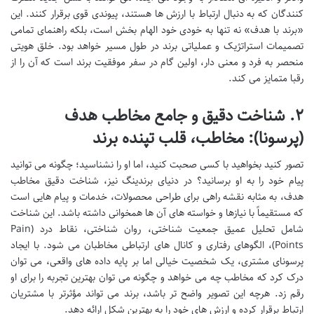
کنندگان که به دنبال ارتباط با ارزش ها هستند، پیوندی قوی برقرار کنند. این
«برند با هدف» نه تنها به خودی خود الهام بخش است، بلکه راهنمای تمامی
تصمیمات استراتژیک و عملیاتی برند در طول مسیر خواهد بود. خلق هویتی
منحصر به فرد و معنی دار، اولین گام در سفر موفقیت برند است که آن را از
رقبا متمایز می کند.
۲. شناخت دقیق و جامع مخاطب هدف
(پرسونا): مخاطب، قلب تپنده برند
تصور کنید بخواهید با کسی صحبت کنید، اما او را نشناسید؛ چگونه می توانید
پیام خود را به او برسانید؟ در دنیای برندینگ نیز، شناخت دقیق مخاطب
هدف، به مثابه نقشه راهی برای طراحی محصولات، خدمات و پیام هایی است
که مستقیماً با نیازها و خواسته های آن ها همخوانی داشته باشد. این شناخت
شامل تحلیل عمیق جمعیت شناختی، روان شناختی، نقاط درد (Pain
Points)، الگوهای رفتاری و کانال های ارتباطی مخاطبان می شود. با ایجاد
پرسونای مشتری، یک شخصیت خیالی اما بر پایه داده های واقعی، می توان
درک کرد که مخاطب چه می خواهد و چگونه می توان بهترین تجربه را برای او
رقم زد. هرچه این تصویر واضح تر باشد، برند می تواند مؤثرتر با مشتریان
ارتباط برقرار کرده و ارزش های خود را به بهترین شکل ارائه دهد.