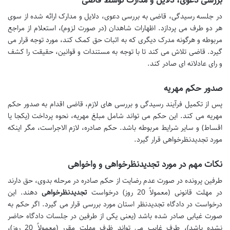
بررسی دعوی، دلایل و مدارک توسط قاضی
در جلسه رسیدگی، قاضی به بررسی دعوی، دلایل و مدارک ارائه شده از سوی
هر دو طرف می پردازد. اظهارات شاهدان (در صورت لزوم)، استعلام از مراجع
مربوطه و هرگونه مدرک دیگری که به اثبات حق کمک کند، مورد توجه قرار می
گیرد. قاضی تلاش می کند تا با توجه به مستندات و قوانین، حقیقت را کشف
و رای عادلانه ای صادر کند.
صدور حکم مهریه
پس از تکمیل فرآیند رسیدگی و بررسی های لازم، قاضی اقدام به صدور حکم
مهریه می کند. این حکم می تواند شامل مبلغ مهریه، نحوه پرداخت (یکجا یا
اقساط) و سایر شرایط مربوطه باشد. حکم صادره، لازم الاجراست، مگر اینکه
مورد تجدیدنظرخواهی قرار گیرد.
نکات مهم در مورد تجدیدنظرخواهی و واخواهی
طرفین پرونده در صورت عدم رضایت از حکم صادره در مرحله بدوی، حق دارند
در مهلت قانونی (معمولاً 20 روز) درخواست
تجدیدنظرخواهی
دهند. این
درخواست در دادگاه تجدیدنظر استان مورد بررسی قرار می گیرد. اگر حکم به
صورت غیابی صادر شده باشد (یعنی یکی از طرفین در جلسات دادگاه حاضر
نشده باشد)، طرف غایب می تواند ظرف مهلت مقرر (معمولاً 20 روز)،