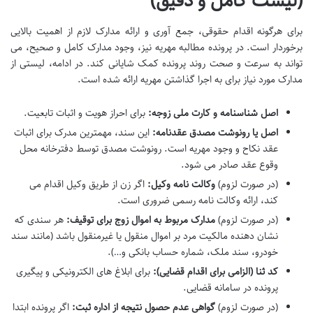
(لیست کامل و دقیق)
برای هرگونه اقدام حقوقی، جمع آوری و ارائه مدارک لازم از اهمیت بالایی
برخوردار است. در پرونده مطالبه مهریه نیز، وجود مدارک کامل و صحیح، می
تواند به سرعت و صحت روند پرونده کمک شایانی کند. در ادامه، لیستی از
مدارک مورد نیاز برای به اجرا گذاشتن مهریه ارائه شده است.
اصل شناسنامه و کارت ملی زوجه:
برای احراز هویت و اثبات تابعیت.
اصل یا رونوشت مصدق عقدنامه:
این سند، مهمترین مدرک برای اثبات
عقد نکاح و وجود مهریه است. رونوشت مصدق توسط دفترخانه محل
وقوع عقد صادر می شود.
(در صورت لزوم)
وکالت نامه وکیل:
اگر زن از طریق وکیل اقدام می
کند، ارائه وکالت نامه رسمی ضروری است.
(در صورت لزوم)
مدارک مربوط به اموال زوج برای توقیف:
هر سندی که
نشان دهنده مالکیت مرد بر اموال منقول یا غیرمنقول باشد (مانند سند
خودرو، سند ملک، شماره حساب بانکی و…).
کد ثنا (الزامی برای اقدام قضایی):
برای ابلاغ های الکترونیکی و پیگیری
پرونده در سامانه قضایی.
(در صورت لزوم)
گواهی عدم حصول نتیجه از اداره ثبت:
اگر پرونده ابتدا