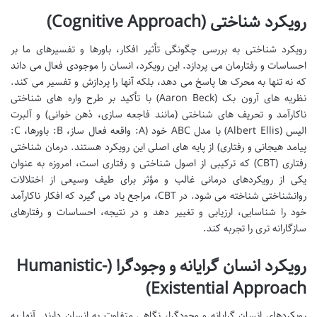
رویکرد شناختی (Cognitive Approach)
رویکرد شناختی به بررسی چگونگی تأثیر افکار، باورها و تفسیرهای ما بر
احساسات و رفتارمان می پردازد. این رویکرد، انسان را موجودی فعال می داند
که نه تنها به محرک ها پاسخ می دهد، بلکه آنها را پردازش و تفسیر می کند.
نظریه های آرون بک (Aaron Beck) با تأکید بر طرح واره های شناختی
ناکارآمد و تحریف های شناختی (مانند فاجعه سازی، ذهن خوانی) و آلبرت
الیس (Albert Ellis) با مدل ABC خود (A: واقعه فعال ساز، B: باورها، C:
پیامد هیجانی و رفتاری) از پایه های اصلی این رویکرد هستند. درمان شناختی
رفتاری (CBT) که ترکیبی از اصول شناختی و رفتاری است، امروزه به عنوان
یکی از رویکردهای درمانی غالب و مؤثر برای طیف وسیعی از اختلالات
روانشناختی شناخته می شود. در CBT، مراجع یاد می گیرد که افکار ناکارآمد
خود را شناسایی، ارزیابی و تغییر دهد و در نتیجه، احساسات و رفتارهای
سازگارانه تری را تجربه کند.
رویکرد انسان گرایانه و وجودگرا (Humanistic-
Existential Approach)
رویکردهای انسان گرایانه و وجودگرا، نگاهی متفاوت به انسان دارند. آنها به