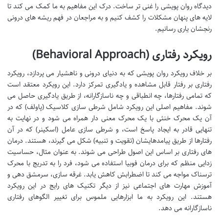
دیدگاه روان پویشی را غنی تر ساخت. درک این مفاهیم به ما کمک می کند تا
لایه های پنهان مشکلات را کشف کنیم و به مراجعان در فهم ریشه های درونی
رنجشان یاری رسانیم.
رویکرد رفتاری (Behavioral Approach)
بر خلاف رویکرد روان پویشی که به دنیای درونی و ناهشیار می پردازد، رویکرد
رفتاری بر رفتار قابل مشاهده و یادگیری تمرکز دارد. این رویکرد معتقد است
که تمامی رفتارها، چه انطباقی و چه ناسازگارانه، از طریق یادگیری حاصل می
شوند. مفاهیم اصلی این رویکرد شامل شرطی سازی کلاسیک (پاولف) که در
آن یک محرک خنثی با یک محرک معنی دار همراه می شود و در نهایت به
تنهایی قادر به ایجاد پاسخ است، و شرطی سازی عامل (اسکینر) که در آن
رفتارها از طریق پیامدهایشان (تقویت و تنبیه) شکل می گیرند، هستند. درمان
های رفتاری بر اساس این اصول طراحی می شوند. به عنوان مثال، حساسیت
زدایی منظم که برای درمان فوبیا استفاده می شود، فرد را به تدریج با محرک
ترسناک مواجه می کند تا اضطرابش کاهش یابد. غرقه سازی، سرمشق دهی و
آموزش مهارت های اجتماعی نیز از دیگر تکنیک های رایج در این رویکرد
هستند. این رویکرد به ما ابزارهایی ملموس برای تغییر الگوهای رفتاری
ناسازگارانه می دهد.