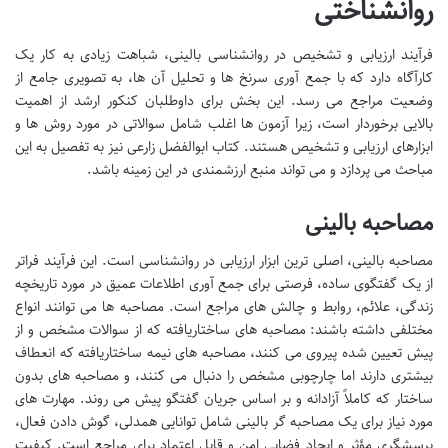
روانشناختی
فرآیند ارزیابی و تشخیص در روانشناسی بالینی، شباهت زیادی به کار یک
کارآگاه دارد که با جمع آوری سرنخ ها و تحلیل آن ها، به تصویری جامع از
وضعیت مراجع می رسد. این بخش برای داوطلبان کنکور ارشد از اهمیت
بالایی برخوردار است، زیرا آزمون ها اغلب شامل سوالاتی در مورد روش ها و
ابزارهای ارزیابی و تشخیص هستند. کتاب ابوالفضل زارعی نیز به تفصیل به این
مباحث می پردازد و می تواند منبع ارزشمندی در این زمینه باشد.
مصاحبه بالینی
مصاحبه بالینی، اصلی ترین ابزار ارزیابی در روانشناسی است. این فرآیند فراتر
از یک گفتگوی ساده، فرصتی برای جمع آوری اطلاعات عمیق در مورد تاریخچه
زندگی، علائم، روابط و چالش های مراجع است. مصاحبه ها می توانند انواع
مختلفی داشته باشند: مصاحبه های ساختاریافته که از سوالات مشخص و از
پیش تعیین شده پیروی می کنند، مصاحبه های نیمه ساختاریافته که انعطاف
بیشتری دارند اما چارچوبی مشخص را دنبال می کنند، و مصاحبه های بدون
ساختار که کاملاً آزادانه و بر اساس جریان گفتگو پیش می روند. مهارت های
مورد نیاز برای یک مصاحبه گر بالینی شامل توانایی همدلی، گوش دادن فعال،
پرسشگری مؤثر و ایجاد فضایی امن و قابل اعتماد برای مراجع است. کیفیت