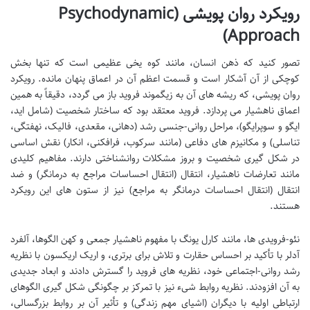
رویکرد روان پویشی (Psychodynamic
Approach)
تصور کنید که ذهن انسان، مانند کوه یخی عظیمی است که تنها بخش
کوچکی از آن آشکار است و قسمت اعظم آن در اعماق پنهان مانده. رویکرد
روان پویشی، که ریشه های آن به زیگموند فروید باز می گردد، دقیقاً به همین
اعماق ناهشیار می پردازد. فروید معتقد بود که ساختار شخصیت (شامل اید،
ایگو و سوپرایگو)، مراحل روانی-جنسی رشد (دهانی، مقعدی، فالیک، نهفتگی،
تناسلی) و مکانیزم های دفاعی (مانند سرکوب، فرافکنی، انکار) نقش اساسی
در شکل گیری شخصیت و بروز مشکلات روانشناختی دارند. مفاهیم کلیدی
مانند تعارضات ناهشیار، انتقال (انتقال احساسات مراجع به درمانگر) و ضد
انتقال (انتقال احساسات درمانگر به مراجع) نیز از ستون های این رویکرد
هستند.
نئو-فرویدی ها، مانند کارل یونگ با مفهوم ناهشیار جمعی و کهن الگوها، آلفرد
آدلر با تأکید بر احساس حقارت و تلاش برای برتری، و اریک اریکسون با نظریه
رشد روانی-اجتماعی خود، نظریه های فروید را گسترش دادند و ابعاد جدیدی
به آن افزودند. نظریه روابط شیء نیز با تمرکز بر چگونگی شکل گیری الگوهای
ارتباطی اولیه با دیگران (اشیای مهم زندگی) و تأثیر آن بر روابط بزرگسالی،