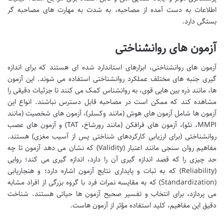
اطلاعات به دست آمده از مصاحبه، به شدت به مهارت های مصاحبه گر
بستگی دارد.
آزمون های روانشناختی
آزمون های روانشناختی، ابزارهای استاندارد شده ای هستند که برای اندازه
گیری جنبه های مختلف عملکرد روانشناختی استفاده می شوند. این آزمون
ها، مانند ذره بین هایی قوی، به روانشناس کمک می کنند تا جزئیات دقیقی را
مشاهده کند که ممکن است در مصاحبه قابل دسترس نباشند. انواع این
آزمون ها شامل آزمون های هوش (مانند وکسلر)، آزمون های شخصیت (مانند
MMPI، نئو)، آزمون های فرافکن (مانند رورشاخ، TAT) و آزمون های عصب
روانشناختی (برای ارزیابی کارکردهای شناختی پس از آسیب مغزی) هستند.
مفاهیم روان سنجی مانند اعتبار (Validity) که نشان می دهد آزمون تا چه
حد چیزی را که قصد اندازه گیری آن را دارد، اندازه گیری می کند؛ روایی
(Reliability) که به ثبات و پایداری نتایج آزمون اشاره دارد؛ و هنجاریابی
(Standardization) که به مقایسه نمرات فرد با گروه بزرگی از افراد مشابه
می پردازد، برای انتخاب و تفسیر صحیح آزمون ها حیاتی هستند. شناخت
دقیق این مفاهیم، کلید استفاده مؤثر از آزمون هاست.