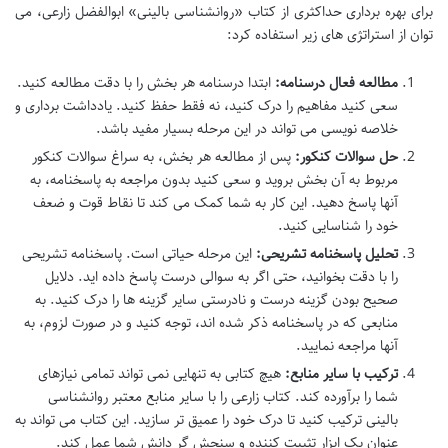
برای بهره برداری حداکثری از کتاب «روانشناسی بالینی» ابوالفضل زارعی، می
توان از استراتژی های زیر استفاده کرد:
مطالعه فعال درسنامه:
ابتدا درسنامه هر بخش را با دقت مطالعه کنید.
سعی کنید مفاهیم را درک کنید، نه فقط حفظ کنید. یادداشت برداری و
خلاصه نویسی می تواند در این مرحله بسیار مفید باشد.
حل سوالات کنکور:
پس از مطالعه هر بخش، به سراغ سوالات کنکور
مربوط به آن بخش بروید و سعی کنید بدون مراجعه به پاسخنامه، به
آنها پاسخ دهید. این کار به شما کمک می کند تا نقاط قوت و ضعف
خود را شناسایی کنید.
تحلیل پاسخنامه تشریحی:
این مرحله حیاتی است. پاسخنامه تشریحی
را با دقت بخوانید، حتی اگر به سوالی درست پاسخ داده اید. دلایل
صحیح بودن گزینه درست و نادرستی سایر گزینه ها را درک کنید. به
منابعی که در پاسخنامه ذکر شده اند، توجه کنید و در صورت لزوم، به
آنها مراجعه نمایید.
ترکیب با سایر منابع:
هیچ کتابی به تنهایی نمی تواند تمامی نیازهای
شما را برآورده کند. کتاب زارعی را با سایر منابع معتبر روانشناسی
بالینی ترکیب کنید تا درک خود را عمیق تر سازید. این کتاب می تواند به
عنوان یک ابزار تثبیت کننده و سنجش گر دانش شما عمل کند.