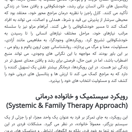
پتانسیل های ذاتی انسان برای رشد، خودشکوفایی و یافتن معنا در زندگی
تأکید می کنند. کارل راجرز با نظریه درمان مراجع محور خود، معتقد بود که
محیطی سرشار از پذیرش بی قید و شرط، همدلی و اصالت، می تواند به افراد
کمک کند تا مسیر خودشکوفایی را طی کنند. آبراهام مزلو نیز با سلسله
مراتب نیازهای خود، مراحل مختلف نیازهای انسانی را تا رسیدن به
خودشکوفایی تشریح کرد. رویکردهای وجودگرا، به مفاهیمی مانند آزادی،
مسئولیت، معنا و مرگ می پردازند. روانشناسانی چون اروین یالوم و رولو می ،
بر این باور بودند که مواجهه با این نگرانی های وجودی، می تواند منبع
اضطراب باشد، اما در عین حال، فرصتی برای رشد و یافتن معنای عمیق تر در
زندگی نیز هست. در این رویکردها، درمانگر بیشتر نقش یک تسهیل کننده را
دارد که به مراجع کمک می کند تا ارزش ها و پتانسیل های درونی خود را
کشف کند و مسئولیت انتخاب های خود را بپذیرد.
رویکرد سیستمیک و خانواده درمانی
(Systemic & Family Therapy Approach)
این رویکرد، به جای تمرکز بر فرد به عنوان یک واحد مجزا، او را جزئی از یک
سیستم بزرگتر، معمولاً خانواده، در نظر می گیرد. مشکلات فردی در این
دیدگاه، نه تنها به خود فرد، بلکه به الگوهای ارتباطی و دینامیک های درون