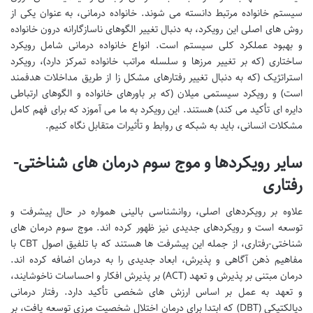
سیستم خانواده مرتبط دانسته می شوند. خانواده درمانی، به عنوان یکی از
روش های اصلی این رویکرد، به دنبال تغییر الگوهای ناسازگارانه درون خانواده
و بهبود عملکرد کلی سیستم است. انواع خانواده درمانی شامل رویکرد
ساختاری (که بر تغییر مرزها و سلسله مراتب خانواده تمرکز دارد)، رویکرد
استراتژیک (که به دنبال تغییر رفتارهای مشکل زا از طریق مداخلات هدفمند
است) و رویکرد سیستمی میلان (که بر باورهای خانواده و الگوهای ارتباطی
دایره ای تأکید می کند) هستند. این رویکرد به ما می آموزد که برای فهم کامل
مشکلات انسانی، باید به شبکه ی روابط و تأثیرات متقابل نگاه کنیم.
سایر رویکردها و موج سوم درمان های شناختی-
رفتاری
علاوه بر رویکردهای اصلی، روانشناسی بالینی همواره در حال پیشرفت و
توسعه است و رویکردهای جدیدی نیز ظهور کرده اند. موج سوم درمان های
شناختی-رفتاری، از جمله این پیشرفت ها هستند که با تلفیق اصول CBT با
مفاهیم ذهن آگاهی و پذیرش، ابعاد جدیدی را به درمان اضافه کرده اند.
درمان مبتنی بر پذیرش و تعهد (ACT) بر پذیرش افکار و احساسات ناخوشایند،
و تعهد به عمل بر اساس ارزش های شخصی تأکید دارد. رفتار درمانی
دیالکتیکی (DBT) که ابتدا برای درمان اختلال شخصیت مرزی توسعه یافت، بر