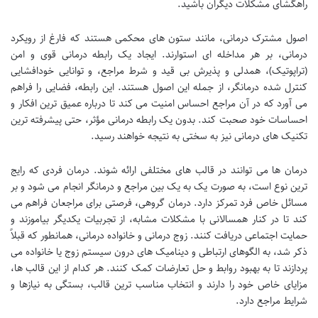
راهگشای مشکلات دیگران باشید.
اصول مشترک درمانی، مانند ستون های محکمی هستند که فارغ از رویکرد
درمانی، بر هر مداخله ای استوارند. ایجاد یک رابطه درمانی قوی و امن
(تراپوتیک)، همدلی و پذیرش بی قید و شرط مراجع، و توانایی خودافشایی
کنترل شده درمانگر، از جمله این اصول هستند. این رابطه، فضایی را فراهم
می آورد که در آن مراجع احساس امنیت می کند تا درباره عمیق ترین افکار و
احساسات خود صحبت کند. بدون یک رابطه درمانی مؤثر، حتی پیشرفته ترین
تکنیک های درمانی نیز به سختی به نتیجه خواهند رسید.
درمان ها می توانند در قالب های مختلفی ارائه شوند. درمان فردی که رایج
ترین نوع است، به صورت یک به یک بین مراجع و درمانگر انجام می شود و بر
مسائل خاص فرد تمرکز دارد. درمان گروهی، فرصتی برای مراجعان فراهم می
کند تا در کنار همسالانی با مشکلات مشابه، از تجربیات یکدیگر بیاموزند و
حمایت اجتماعی دریافت کنند. زوج درمانی و خانواده درمانی، همانطور که قبلاً
ذکر شد، به الگوهای ارتباطی و دینامیک های درون سیستم زوج یا خانواده می
پردازند تا به بهبود روابط و حل تعارضات کمک کنند. هر کدام از این قالب ها،
مزایای خاص خود را دارند و انتخاب مناسب ترین قالب، بستگی به نیازها و
شرایط مراجع دارد.