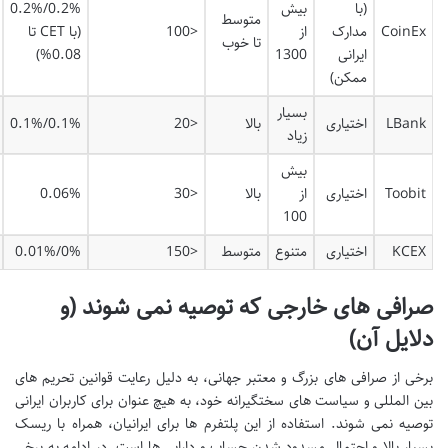
(با
بیش
0.2%/0.2%
متوسط
CoinEx
مدارک
از
<100
(با CET تا
تا خوب
ایرانی
1300
0.08%)
ممکن)
بسیار
LBank
اختیاری
بالا
<20
0.1%/0.1%
زیاد
بیش
Toobit
اختیاری
از
بالا
<30
0.06%
100
KCEX
اختیاری
متنوع
متوسط
<150
0%/0.01%
صرافی های خارجی که توصیه نمی شوند (و
دلایل آن)
برخی از صرافی های بزرگ و معتبر جهانی، به دلیل رعایت قوانین تحریم های
بین المللی و سیاست های سختگیرانه خود، به هیچ عنوان برای کاربران ایرانی
توصیه نمی شوند. استفاده از این پلتفرم ها برای ایرانیان، همراه با ریسک
بسیار بالا و احتمال مسدود شدن حساب و دارایی ها است. در ادامه به برخی