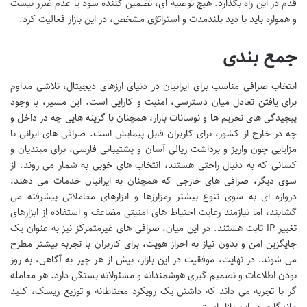
قدم در این راه بگذارد. هیچ توصیه ای، تضمین کننده سود یا عدم ضرر نیست
و همواره باید با دید بلندمدت و استراتژی مشخص، در این بازار فعالیت کرد.
جمع بندی
انتخاب صرافی مناسب برای ایرانیان در دنیای ارزهای دیجیتال، تلاشی مداوم
برای یافتن تعادل میان دسترسی، امنیت و کارایی است. این مسیر، با وجود
پیچیدگی های تحریم ها و نوسانات بازار، همچنان با گزینه هایی چه در داخل و
چه در خارج از کشور، برای کاربران قابل پیمایش است. صرافی های ایرانی با
مزایایی چون واریز و برداشت ریالی آسان و پشتیبانی فارسی، برای مبتدیان و
کسانی که به دنبال راحتی هستند، انتخاب های خوبی به شمار می روند. از
سوی دیگر، صرافی های خارجی که همچنان به ایرانیان خدمات می دهند،
دروازه ای به سوی تنوع بیشتر رمزارزها و ابزارهای معاملاتی پیشرفته می
گشایند، اما نیازمند رعایت احتیاط های امنیتی مضاعف و استفاده از ابزارهای
تغییر IP ثابت هستند. در این میان، صرافی های غیرمتمرکز نیز به عنوان یک
جایگزین امن و بدون نیاز به احراز هویت، برای کاربران با تجربه بیشتر مطرح
می شوند. در نهایت، موفقیت در این بازار، بیش از هر چیز به آگاهی، به روز
بودن اطلاعات و تصمیم گیری هوشمندانه و مسئولانه بستگی دارد. هر معامله
گر با تجربه می داند که داشتن یک رویکرد محتاطانه و توزیع ریسک، کلید