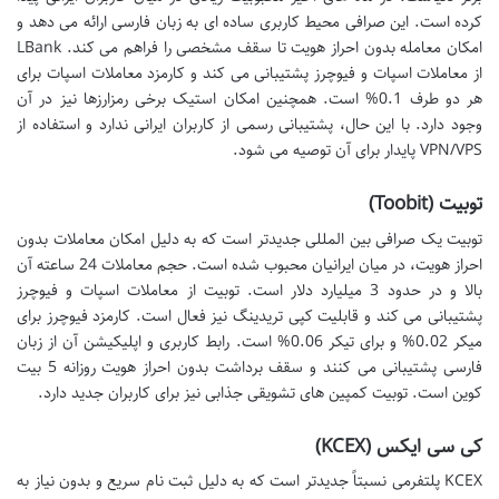
کرده است. این صرافی محیط کاربری ساده ای به زبان فارسی ارائه می دهد و
امکان معامله بدون احراز هویت تا سقف مشخصی را فراهم می کند. LBank
از معاملات اسپات و فیوچرز پشتیبانی می کند و کارمزد معاملات اسپات برای
هر دو طرف 0.1% است. همچنین امکان استیک برخی رمزارزها نیز در آن
وجود دارد. با این حال، پشتیبانی رسمی از کاربران ایرانی ندارد و استفاده از
VPN/VPS پایدار برای آن توصیه می شود.
توبیت (Toobit)
توبیت یک صرافی بین المللی جدیدتر است که به دلیل امکان معاملات بدون
احراز هویت، در میان ایرانیان محبوب شده است. حجم معاملات 24 ساعته آن
بالا و در حدود 3 میلیارد دلار است. توبیت از معاملات اسپات و فیوچرز
پشتیبانی می کند و قابلیت کپی تریدینگ نیز فعال است. کارمزد فیوچرز برای
میکر 0.02% و برای تیکر 0.06% است. رابط کاربری و اپلیکیشن آن از زبان
فارسی پشتیبانی می کنند و سقف برداشت بدون احراز هویت روزانه 5 بیت
کوین است. توبیت کمپین های تشویقی جذابی نیز برای کاربران جدید دارد.
کی سی ایکس (KCEX)
KCEX پلتفرمی نسبتاً جدیدتر است که به دلیل ثبت نام سریع و بدون نیاز به