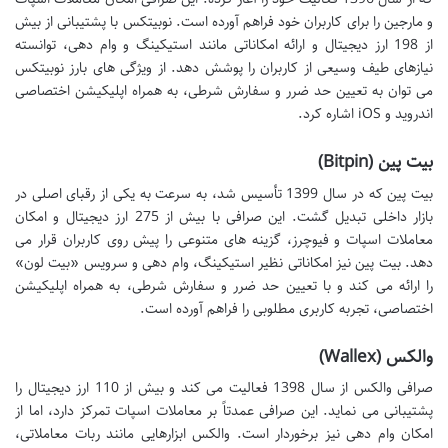
و مارجین را برای کاربران خود فراهم آورده است. نوبیتکس با پشتیبانی از بیش
از 198 ارز دیجیتال و ارائه امکاناتی مانند استیکینگ و وام دهی، توانسته
نیازهای طیف وسیعی از کاربران را پوشش دهد. از ویژگی های بارز نوبیتکس
می توان به تعیین حد ضرر و سفارش شرطی، به همراه اپلیکیشن اختصاصی
اندروید و iOS اشاره کرد.
بیت پین (Bitpin)
بیت پین که در سال 1399 تأسیس شد، به سرعت به یکی از رقبای اصلی در
بازار داخلی تبدیل گشت. این صرافی با بیش از 275 ارز دیجیتال و امکان
معاملات اسپات و فیوچرز، گزینه های متنوعی را پیش روی کاربران قرار می
دهد. بیت پین نیز امکاناتی نظیر استیکینگ، وام دهی و سرویس «بیت لون»
را ارائه می کند و با تعیین حد ضرر و سفارش شرطی، به همراه اپلیکیشن
اختصاصی، تجربه کاربری مطلوبی را فراهم آورده است.
والکس (Wallex)
صرافی والکس از سال 1398 فعالیت می کند و بیش از 110 ارز دیجیتال را
پشتیبانی می نماید. این صرافی عمدتاً بر معاملات اسپات تمرکز دارد، اما از
امکان وام دهی نیز برخوردار است. والکس ابزارهایی مانند ربات معاملاتی،