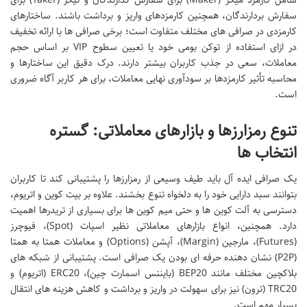
سفارش بردارندگان، همچنین کارمزدهای واریز و برداشت باشند. ساختارهای
کارمزدی در صرافی های مختلف متفاوت است؛ برخی صرافی ها با ارائه تخفیف
در ازای استفاده از توکن بومی خود یا تعیین سطوح VIP بر اساس حجم
معاملات، سعی در جذب کاربران بیشتر دارند. درک دقیق این ساختارها و
محاسبه تأثیر کارمزدها بر سودآوری نهایی معاملات، برای هر کاربر آگاه ضروری
است.
تنوع رمزارزها و بازارهای معاملاتی: گستره
انتخاب ها
یک صرافی ایده آل باید طیف وسیعی از رمزارزها را پشتیبانی کند تا کاربران
بتوانند سبد دارایی خود را به دلخواه تنوع بخشند. علاوه بر بیت کوین و اتریوم،
دسترسی به آلت کوین ها و حتی میم کوین ها برای بسیاری از تریدرها اهمیت
دارد. همچنین، انواع بازارهای معاملاتی نظیر اسپات (Spot)، فیوچرز
(Futures)، مارجین (Margin)، آپشن (Options) و معاملات همتا به همتا
(P2P) نشان دهنده حرفه ای بودن یک صرافی است. پشتیبانی از شبکه های
بلاکچین مختلف مانند BEP20 (بایننس اسمارت چین)، ERC20 (اتریوم) و
TRC20 (ترون) نیز برای سهولت در واریز و برداشت و کاهش هزینه های انتقال
بسیار مهم است.