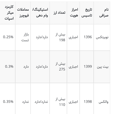
کارمزد
نام
تاریخ
احراز
استیکینگ/
معاملات
تعداد ارز
میکر
صرافی
تاسیس
هویت
وام دهی
فیوچرز
اسپات
بیش از
بازار
نوبیتکس
1396
اجباری
دارد/دارد
0.25%
198
تست
بیش از
بیت پین
1399
اجباری
دارد/دارد
دارد
0.3%
275
بیش از
والکس
1398
اجباری
ندارد/دارد
ندارد
0.35%
110