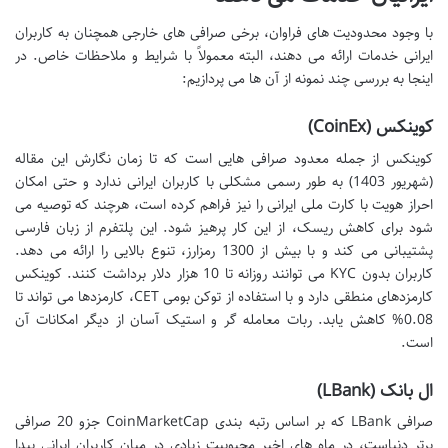
با وجود محدودیت های فراوان، برخی صرافی های خارجی همچنان به کاربران
ایرانی خدمات ارائه می دهند، البته معمولاً با شرایط و ملاحظات خاص. در
اینجا به بررسی چند نمونه از آن ها می پردازیم:
کوینکس (CoinEx)
کوینکس از جمله معدود صرافی هایی است که تا زمان نگارش این مقاله
(شهریور 1403) به طور رسمی مشکلی با کاربران ایرانی ندارد و حتی امکان
احراز هویت با کارت ملی ایرانی را نیز فراهم کرده است، هرچند که توصیه می
شود برای کاهش ریسک، از این کار پرهیز شود. این پلتفرم از زبان فارسی
پشتیبانی می کند و با بیش از 1300 رمزارز، تنوع بالایی را ارائه می دهد.
کاربران بدون KYC می توانند روزانه تا 10 هزار دلار برداشت کنند. کوینکس
کارمزدهای منطقی دارد و با استفاده از توکن بومی CET، کارمزدها می تواند تا
0.08% کاهش یابد. ربات معامله گر و استیک آسان از دیگر امکانات آن
است.
ال بانک (LBank)
صرافی LBank که بر اساس رتبه بندی CoinMarketCap جزو 20 صرافی
برتر دنیاست، در ماه های اخیر محبوبیت زیادی در میان کاربران ایرانی پیدا