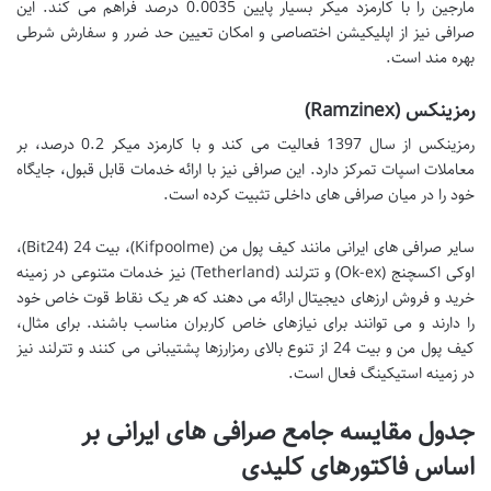
مارجین را با کارمزد میکر بسیار پایین 0.0035 درصد فراهم می کند. این
صرافی نیز از اپلیکیشن اختصاصی و امکان تعیین حد ضرر و سفارش شرطی
بهره مند است.
رمزینکس (Ramzinex)
رمزینکس از سال 1397 فعالیت می کند و با کارمزد میکر 0.2 درصد، بر
معاملات اسپات تمرکز دارد. این صرافی نیز با ارائه خدمات قابل قبول، جایگاه
خود را در میان صرافی های داخلی تثبیت کرده است.
سایر صرافی های ایرانی مانند کیف پول من (Kifpoolme)، بیت 24 (Bit24)،
اوکی اکسچنج (Ok-ex) و تترلند (Tetherland) نیز خدمات متنوعی در زمینه
خرید و فروش ارزهای دیجیتال ارائه می دهند که هر یک نقاط قوت خاص خود
را دارند و می توانند برای نیازهای خاص کاربران مناسب باشند. برای مثال،
کیف پول من و بیت 24 از تنوع بالای رمزارزها پشتیبانی می کنند و تترلند نیز
در زمینه استیکینگ فعال است.
جدول مقایسه جامع صرافی های ایرانی بر
اساس فاکتورهای کلیدی