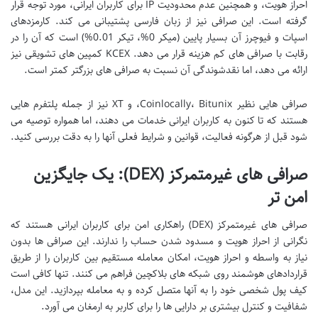
احراز هویت، و همچنین عدم محدودیت IP برای کاربران ایرانی، مورد توجه قرار
گرفته است. این صرافی نیز از زبان فارسی پشتیبانی می کند. کارمزدهای
اسپات و فیوچرز آن بسیار پایین (میکر 0%، تیکر 0.01%) است که آن را در
رقابت با صرافی های کم هزینه قرار می دهد. KCEX کمپین های تشویقی نیز
ارائه می دهد، اما نقدشوندگی آن نسبت به صرافی های بزرگتر کمتر است.
صرافی هایی نظیر Coinlocally، Bitunix، و XT نیز از جمله پلتفرم هایی
هستند که تا کنون به کاربران ایرانی خدمات می دهند، اما همواره توصیه می
شود قبل از هرگونه فعالیت، قوانین و شرایط فعلی آنها را به دقت بررسی کنید.
صرافی های غیرمتمرکز (DEX): یک جایگزین
امن تر
صرافی های غیرمتمرکز (DEX) راهکاری امن برای کاربران ایرانی هستند که
نگرانی از احراز هویت و مسدود شدن حساب را ندارند. این صرافی ها بدون
نیاز به واسطه و احراز هویت، امکان معامله مستقیم بین کاربران را از طریق
قراردادهای هوشمند روی شبکه های بلاکچین فراهم می کنند. تنها کافی است
کیف پول شخصی خود را به آنها متصل کرده و به معامله بپردازید. این مدل،
شفافیت و کنترل بیشتری بر دارایی ها را برای کاربر به ارمغان می آورد.