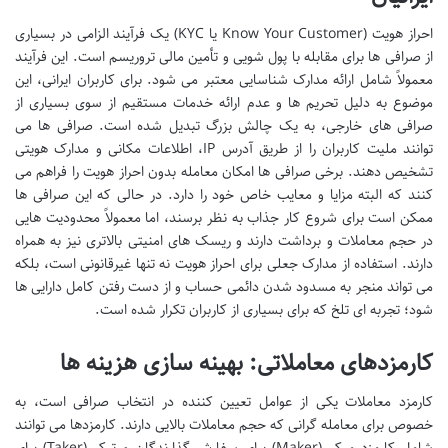
احراز هویت (Know Your Customer یا KYC) یک فرآیند الزامی در بسیاری
از صرافی ها برای مقابله با پول شویی و تأمین مالی تروریسم است. این فرآیند
معمولاً شامل ارائه مدارک شناسایی معتبر می شود. برای کاربران ایرانی، این
موضوع به دلیل تحریم ها و عدم ارائه خدمات مستقیم از سوی بسیاری از
صرافی های خارجی، به یک چالش بزرگ تبدیل شده است. صرافی ها می
توانند ملیت کاربران را از طریق آدرس IP، اطلاعات مکانی و مدارک هویتی
تشخیص دهند. برخی صرافی ها امکان معامله بدون احراز هویت را فراهم می
کنند که البته مزایا و معایب خاص خود را دارد. در حالی که این صرافی ها
ممکن است برای شروع کار جذاب به نظر برسند، اما معمولاً محدودیت هایی
در حجم معاملات و برداشت دارند و ریسک های امنیتی بالاتری نیز به همراه
دارند. استفاده از مدارک جعلی برای احراز هویت نه تنها غیرقانونی است، بلکه
می تواند منجر به مسدود شدن دائمی حساب و از دست رفتن کامل دارایی ها
شود؛ تجربه ای تلخ که برای بسیاری از کاربران تکرار شده است.
کارمزدهای معاملاتی: بهینه سازی هزینه ها
کارمزد معاملات یکی از عوامل تعیین کننده در انتخاب صرافی است، به
خصوص برای معامله گرانی که حجم معاملات بالایی دارند. کارمزدها می توانند
شامل کارمزد میکر (Maker) برای سفارش گذارندگان و تیکر (Taker) برای