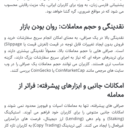
پشتیبانی فارسی زبان، به ویژه برای کاربران ایرانی، یک مزیت رقابتی محسوب
می شود که در مواقع ضروری، گره گشا خواهد بود.
نقدینگی و حجم معاملات: روان بودن بازار
نقدینگی بالا در یک صرافی، به معنای امکان انجام سریع سفارشات خرید و
فروش بدون ایجاد تغییرات قابل توجه در قیمت (لغزش قیمت یا Slippage)
است. صرافی هایی با حجم معاملات بالا، معمولاً نقدینگی بیشتری دارند و
برای تریدرهای حرفه ای که نیاز به اجرای سریع سفارشات بزرگ دارند، گزینه
مناسب تری هستند. کاربران می توانند حجم معاملات یک صرافی را در وب
سایت های مرجعی مانند CoinMarketCap یا CoinGecko بررسی کنند.
امکانات جانبی و ابزارهای پیشرفته: فراتر از
معامله
صرافی های پیشرفته، تنها به معاملات اسپات و فیوچرز محدود نمی شوند و
امکانات جانبی متنوعی را برای کاربران خود فراهم می آورند. استیکینگ
(Staking) و وام دهی (Lending) ارز دیجیتال، فرصت های درآمدزایی
غیرفعال را ایجاد می کنند. کپی تریدینگ (Copy Trading) به کاربران تازه کار