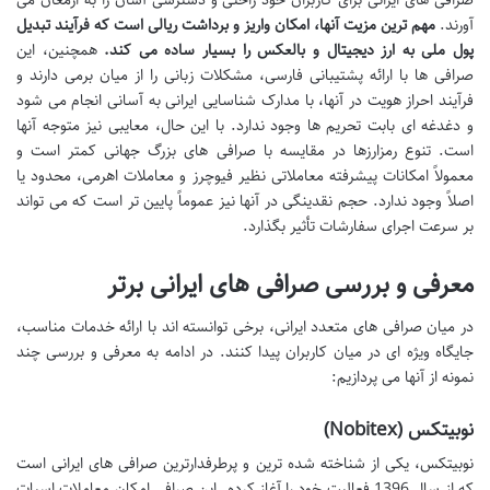
صرافی های ایرانی برای کاربران خود راحتی و دسترسی آسان را به ارمغان می
آورند.
مهم ترین مزیت آنها، امکان واریز و برداشت ریالی است که فرآیند تبدیل
پول ملی به ارز دیجیتال و بالعکس را بسیار ساده می کند.
همچنین، این
صرافی ها با ارائه پشتیبانی فارسی، مشکلات زبانی را از میان برمی دارند و
فرآیند احراز هویت در آنها، با مدارک شناسایی ایرانی به آسانی انجام می شود
و دغدغه ای بابت تحریم ها وجود ندارد. با این حال، معایبی نیز متوجه آنها
است. تنوع رمزارزها در مقایسه با صرافی های بزرگ جهانی کمتر است و
معمولاً امکانات پیشرفته معاملاتی نظیر فیوچرز و معاملات اهرمی، محدود یا
اصلاً وجود ندارد. حجم نقدینگی در آنها نیز عموماً پایین تر است که می تواند
بر سرعت اجرای سفارشات تأثیر بگذارد.
معرفی و بررسی صرافی های ایرانی برتر
در میان صرافی های متعدد ایرانی، برخی توانسته اند با ارائه خدمات مناسب،
جایگاه ویژه ای در میان کاربران پیدا کنند. در ادامه به معرفی و بررسی چند
نمونه از آنها می پردازیم:
نوبیتکس (Nobitex)
نوبیتکس، یکی از شناخته شده ترین و پرطرفدارترین صرافی های ایرانی است
که از سال 1396 فعالیت خود را آغاز کرده. این صرافی امکان معاملات اسپات