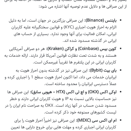
از این صرافی ها و دلایل عدم توصیه آنها اشاره می شود:
بایننس (Binance):
این صرافی بزرگترین در جهان است، اما به دلیل
الزام به احراز هویت اجباری (KYC) و قوانین سختگیرانه علیه کاربران
ایرانی، امکان فعالیت برای آنها وجود ندارد. بسیاری از حساب های
ایرانی در گذشته مسدود شده اند.
کوین بیس (Coinbase) و کراکن (Kraken):
هر دو صرافی آمریکایی
هستند و به شدت تحت نظارت قوانین آمریکا قرار دارند. ارائه خدمات به
کاربران ایرانی در این پلتفرم ها تقریباً غیرممکن است.
بای بیت (Bybit):
این صرافی نیز در گذشته بدون احراز هویت به
ایرانیان خدمات می داد، اما اکنون احراز هویت سطح 1 را اجباری کرده و
عملاً دسترسی ایرانیان را محدود ساخته است.
اوکی اکس (OKX) و اچ تی اکس (HTX – هیوبی سابق):
این صرافی ها
نیز حساسیت بالایی نسبت به IP و هویت کاربران ایرانی دارند و خطر
مسدود شدن حساب در آنها زیاد است. OKX به صراحت نام ایران را در
لیست کشورهای ممنوعه خود ذکر کرده است.
ام ای اکس سی (MEXC):
این صرافی نیز اخیراً احراز هویت را برای
کاربران ایرانی اجباری کرده و مهلت هایی برای خروج دارایی ها تعیین