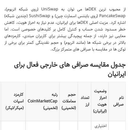
از محبوب ترین DEXها می توان به UniSwap (روی شبکه اتریوم)،
PancakeSwap (روی بایننس اسمارت چین) و SushiSwap (چندین شبکه)
اشاره کرد. مزیت اصلی DEXها برای ایرانیان، عدم نیاز به احراز هویت، کاهش
خطر مسدود شدن حساب و کنترل کامل بر کلیدهای خصوصی است. اما
معایبی نیز دارند، از جمله پیچیدگی بیشتر برای کاربران مبتدی، کارمزدهای
بالاتر در برخی شبکه ها (مانند اتریوم) و حجم نقدینگی کمتر برای برخی از
توکن ها در مقایسه با صرافی های متمرکز بزرگ.
جدول مقایسه صرافی های خارجی فعال برای
ایرانیان
وضعیت
حجم
رتبه
کارمزد
نام
احراز
تعداد
معاملات
CoinMarketCap
اسپات
صرافی
هویت
ارز
(تخمینی)
(تخمینی)
(میکر/تیکر)
(ایرانیان)
اختیاری