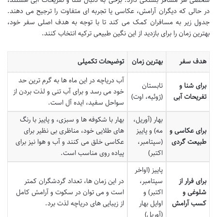
شخصی هر مسافر بستگی دارد. برخی به دنبال شنا و تفریحات آبی هستند،
در حالی که دیگران آرامش، عکاسی یا تجربه ای متفاوت را ترجیح می دهند.
جدول زیر به مسافران کمک می کند تا با توجه به هدف اصلی سفر خود،
بهترین زمان را برای بازدید از این نگین طبیعی ترکیه انتخاب کنند.
هدف سفر
بهترین زمان
توضیحات تکمیلی
آب دریاچه در این ماه ها به گرم ترین حد
برای شنا و
تابستان
خود می رسد و برای آب تنی و لذت بردن از
تفریحات آبی
(ژوئیه، اوت)
سواحل سفید، ایده آل است.
بهار (آوریل،
بهار با شکوفه ها و سبزی، و پاییز با رنگ
برای عکاسی و
مه) و پاییز
های طلایی خود، مناظری بی نظیر برای
طبیعت گردی
(سپتامبر،
عکاسی خلق می کنند و آب و هوا نیز برای
اکتبر)
پیاده روی مناسب است.
پاییز (اواخر
برای فرار از
سپتامبر،
در این زمان ها، تعداد گردشگران کمتر
شلوغی و
اکتبر) و
است و می توان در سکوت و آرامش کامل
کسب آرامش
اوایل بهار
از زیبایی های دریاچه لذت برد.
(آوریل)