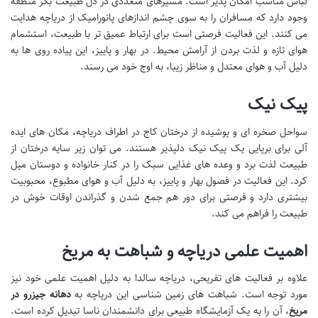
لباس مناسب امکان پذیر است. مسیرهای متعددی در دل طبیعت بکر منطقه
وجود دارد که مسافران را به سوی چشم اندازهای پانورامیک از دریاچه هدایت
می کنند. این فعالیت فرصتی است برای ارتباط عمیق تر با طبیعت، استشمام
هوای تازه و لذت بردن از آرامش محیط. در بهار و پاییز، این پیاده روی ها به
دلیل آب و هوای معتدل و مناظر زیبا، به اوج خود می رسند.
پیک نیک
سواحل صخره ای و پوشیده از درختان کاج در اطراف دریاچه، مکان های ایده
آلی برای برپایی یک پیک نیک دلپذیر هستند. می توان زیر سایه درختان از
طبیعت لذت برد و وعده های غذایی سبک را در کنار خانواده و دوستان میل
کرد. این فعالیت در فصول بهار و پاییز، به دلیل آب و هوای مطبوع، محبوبیت
بیشتری دارد و فرصتی برای دور هم جمع شدن و گذراندن اوقات خوش در
طبیعت را فراهم می کند.
اهمیت علمی دریاچه و شباهت به مریخ
علاوه بر فعالیت های تفریحی، دریاچه سالدا به دلیل اهمیت علمی خود نیز
مورد توجه است. شباهت های زمین شناسی این دریاچه به
دهانه جیزرو در
مریخ
، آن را به یک آزمایشگاه طبیعی برای دانشمندان ناسا تبدیل کرده است.