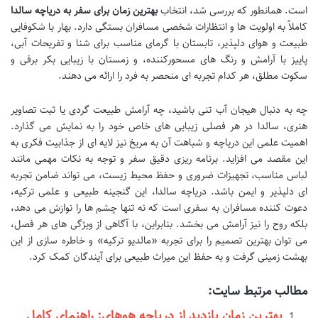
است. همانطور که بررسی شد، انتخاب
بهترین زمان برای سفر به دریاچه سالدا
کاملاً به اولویت ها و انتظارات شخصی مسافران بستگی دارد. بهار با شکوفایی
طبیعت و هوای دلپذیر، تابستان با گرمای مناسب برای شنا و تفریحات آبی،
پاییز با آرامش و رنگ های مسحورکننده، و زمستان با زیبایی بکر برفی و
سکوت مطلق، هر کدام تجربه ای منحصر به فرد را ارائه می دهند.
چه به دنبال هیجان آب تنی باشید، چه آرامش طبیعت گردی یا ثبت تصاویر
هنری، سالدا در هر فصلی زیبایی های خاص خود را به نمایش می گذارد.
اهمیت علمی این دریاچه و شباهت آن به مریخ نیز لایه ای از جذابیت فکری به
این مقصد می افزاید. برنامه ریزی دقیق سفر و توجه به نکات مهمی مانند
لباس مناسب، تجهیزات ضروری و حفظ محیط زیست، می تواند ضامن تجربه
ای دلپذیر و ایمن باشد. دریاچه سالدا، این گنجینه طبیعی و علمی ترکیه،
دعوت کننده مسافران به سفری است که نه تنها چشم ها را نوازش می دهد،
بلکه روح را نیز آرامش می بخشد. بنابراین، با آگاهی از ویژگی های هر فصل،
می توان بهترین تصمیم را برای تجربه «مالدیو ترکیه» و خاطره سازی از این
بهشت زمینی گرفت و به حفظ این میراث طبیعی برای آیندگان کمک کرد.
مطالب مرتبط سایت:
بهترین زمان بازدید از دریاچه هوهای: راهنمای کامل