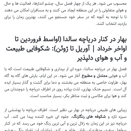
محسوب می شود. هر یک از چهار فصل سال، چشم اندازها، فعالیت ها و حال
و هوای متفاوتی را در این منطقه ایجاد می کنند و به مسافران امکان می دهند
تا با توجه به آنچه که در سفر خود جستجو می کنند، بهترین زمان را برای
بازدید انتخاب کنند.
بهار در کنار دریاچه سالدا (اواسط فروردین تا
اواخر خرداد | آوریل تا ژوئن): شکوفایی طبیعت
و آب و هوای دلپذیر
فصل بهار در دریاچه سالدا، دوره ای از بیداری و شکوفایی طبیعت است که با
آب و هوایی
معتدل و مطبوع
آغاز می شود. در این ایام، بارش های گاه به گاه
بهار، طراوت خاصی به منطقه می بخشند و دما برای گشت و گذار بسیار ایده
آل است. نسیم خنک بهاری، لذت پیاده روی در اطراف دریاچه را دوچندان می
کند و هوا برای عکاسی و ثبت مناظر بکر، بسیار مناسب است.
زیبایی های طبیعی دریاچه در بهار بی نظیر است. اطراف دریاچه با پوششی از
سبزه تازه و
شکوفه های رنگارنگ
، جلوه ای خیره کننده پیدا می کند. آب
دریاچه نیز در این زمان به زلال ترین و آبی ترین رنگ خود می رسد که در کنار
سواحل سفید، منظره ای رؤیایی خلق می کند. تماشای این تضاد رنگی، چشم