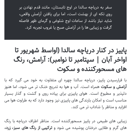
سفر به دریاچه سالدا در اوج تابستان، مانند قدم نهادن بر
روی تکه ای از بهشت است، اما برای یافتن آرامش واقعی،
شاید نیاز باشد از ساعات اوج شلوغی و گرمای ظهر فاصله
گرفت و زیبایی ها را در آرامش صبح یا غروب تجربه کرد.
پاییز در کنار دریاچه سالدا (اواسط شهریور تا
اواخر آبان | سپتامبر تا نوامبر): آرامش، رنگ
های مسحورکننده و سکوت
با فرارسیدن پاییز، دریاچه سالدا چهره ای متفاوت به خود می گیرد که با
آرامش و سکوت
همراه است. آب و هوا به تدریج خنک تر می شود، اما هنوز
دلپذیر و مطبوع است. هوای پاییزی برای پیاده روی و گشت و گذار بسیار
مناسب است و امکان بارندگی های پاییزی نیز وجود دارد که به طراوت هوا می
افزاید و مناظر را شاداب تر می کند.
زیبایی های طبیعی در پاییز مسحورکننده است. مناظر اطراف دریاچه با رنگ
های گرم و طلایی درختان پوشیده می شود و
ترکیبی از رنگ های سبز، زرد،