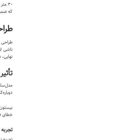
۳۰ مت
که ضمن 
طراح
طراحی ب
نهایی، 
تأثیر
مدل‌ساز
دوباره‌
خطای ف
تجربه 
تجربه ن