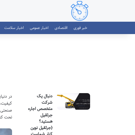
خبر فوری
اقتصادی
اخبار عمومی
اخبار سلامت
دنبال یک
در دنیا
شرکت
کیفیت، 
متخصص اجاره
صنعتی، 
جرثقیل
تحت کنت
هستید؟
{جرثقیل نوین
کنار شماست