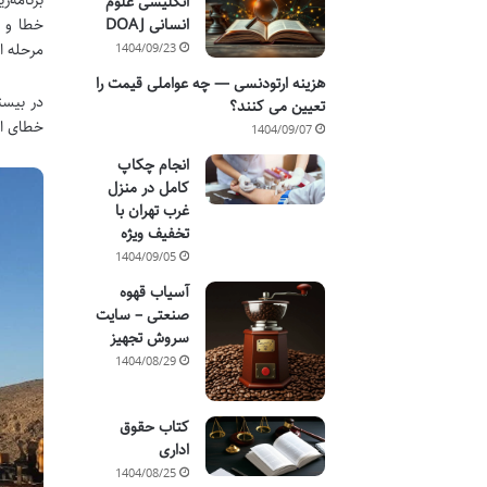
برنامه‌
انگلیسی علوم
انسانی DOAJ
خطا و د
مرحله اج
1404/09/23
هزینه ارتودنسی — چه عواملی قیمت را
در بیست
تعیین می کنند؟
خطای اج
1404/09/07
انجام چکاپ
کامل در منزل
غرب تهران با
تخفیف ویژه
1404/09/05
آسیاب قهوه
صنعتی – سایت
سروش تجهیز
1404/08/29
کتاب حقوق
اداری
1404/08/25