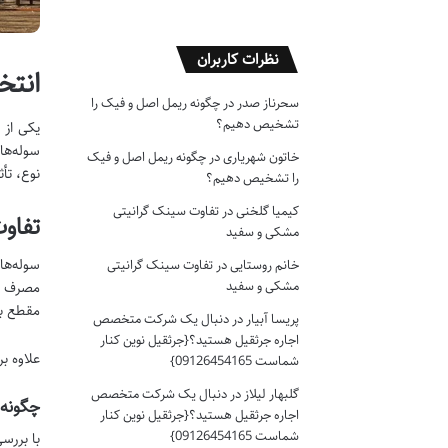
نظرات کاربران
انتخ
سحرناز صدر
در
چگونه ریمل اصل و فیک را
تشخیص دهیم؟
یکی از 
سوله‌ها
خاتون شهریاری
در
چگونه ریمل اصل و فیک
نوع، تأ
را تشخیص دهیم؟
کیمیا گلخنی
در
تفاوت سینک گرانیتی
تفاو
مشکی و سفید
خانم روستایی
در
تفاوت سینک گرانیتی
مشکی و سفید
مصرف فو
مقطع بهی
پریسا آبیار
در
دنبال یک شرکت متخصص
اجاره جرثقیل هستید؟{جرثقیل نوین کنار
علاوه ب
شماست 09126454165}
گلبهار لیلاز
در
دنبال یک شرکت متخصص
چگونه انتخ
اجاره جرثقیل هستید؟{جرثقیل نوین کنار
شماست 09126454165}
با بررسی