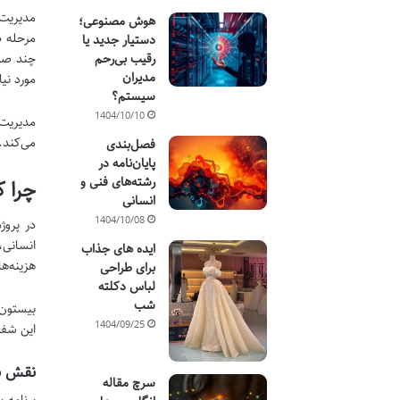
مدیریت 
هوش مصنوعی؛
مرحله ط
دستیار جدید یا
رقیب بی‌رحم
چند صد م
مدیران
مورد نی
سیستم؟
1404/10/10
مدیریت 
می‌کند. تج
فصل‌بندی
پایان‌نامه در
رشته‌های فنی و
چرا ک
انسانی
1404/10/08
در پروژ
انسانی،
ایده های جذاب
هزینه‌ه
برای طراحی
لباس دکلته
شب
بیستون 
1404/09/25
این شفا
نقش بر
سرچ مقاله