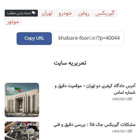
گیربکس
روغن
خودرو
تهران
دسته بندی مطلب
موتور
Copy URL
تحریریه سایت
آدرس دادگاه کیفری دو تهران – موقعیت دقیق و
شماره تماس
1405/05/18
مشکلات گیربکس جک S۵ : بررسی دقیق و فنی
1405/05/13