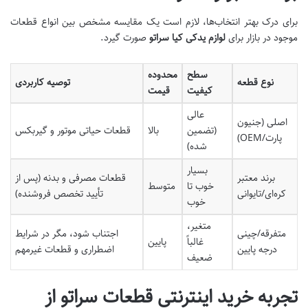
برای درک بهتر انتخاب‌ها، لازم است یک مقایسه مشخص بین انواع قطعات
موجود در بازار برای
لوازم یدکی کیا سراتو
صورت گیرد.
سطح
محدوده
نوع قطعه
توصیه کاربردی
کیفیت
قیمت
عالی
اصلی (جنیون
(تضمین
بالا
قطعات حیاتی موتور و گیربکس
پارت/OEM)
شده)
بسیار
برند معتبر
قطعات مصرفی و بدنه (پس از
خوب تا
متوسط
کره‌ای/تایوانی
تأیید تخصص فروشنده)
خوب
متغیر،
متفرقه/چینی
اجتناب شود، مگر در شرایط
غالباً
پایین
درجه پایین
اضطراری و قطعات غیرمهم
ضعیف
تجربه خرید اینترنتی قطعات سراتو از