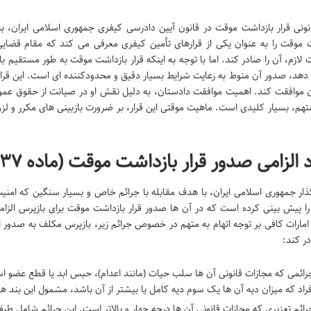
 موقت را به عنوان یکی از قرارهای تأمین کیفری معرفی می کند که مقام قضایی 
 لازم، آن را صادر کند. اما با توجه به اینکه قرار بازداشت موقت به طور مستقیم ب
 دهد، صدور آن منوط به رعایت شرایط بسیار دقیق و محدودکننده ای است. این قر
آن موافقت کند. اهمیت موافقت دادستان، به دلیل نقش او در صیانت از حقوق عموم
هم، بسیار کلیدی است. ماهیت موقتی این قرار، بر ضرورت بازبینی های مکرر و ل
 الزامی صدور قرار بازداشت موقت (ماده ۲۳۷ ق.آ.د.ک)
ذار جمهوری اسلامی ایران، با هدف مقابله با جرائم خاص و بسیار سنگین که امن
را پیش بینی کرده است که در آن ها صدور قرار بازداشت موقت برای بازپرس الز
 امارات کافی بر توجه اتهام به متهم در خصوص جرائم زیر، بازپرس مکلف به صدور ا
ر کند:
رائمی که مجازات قانونی آن ها سلب حیات (مانند اعدام)، حبس ابد یا قطع عضو
فراد که میزان دیه آن ها یک سوم دیه کامل یا بیشتر از آن باشد، مشمول این بند ه
رائم تعزیری که مجازات قانونی آن ها درجه چهار و بالاتر است. این جرائم شامل 