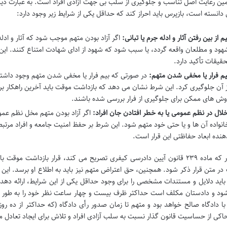
ین رعایت اصل تناسب و جلوگیری از سلب بی جهت آزادی افراد است. به عبارت دیگ
می دانسته است، بازپرس باید احراز کند که حداقل یکی از شرایط زیر وجود دارد:
یم از بین رفتن آثار و ادله جرم یا تبانی:
اگر آزاد بودن متهم موجب شود که آثار و ادله 
هود و مطلعان واقعه گردد، یا سبب شود که شهود از ادای شهادت امتناع کنند. 
حقیقات تأکید دارد.
یم فرار یا مخفی شدن متهم:
در صورتی که بیم فرار یا مخفی شدن متهم وجود داشته 
ز آن جلوگیری کرد. این شرط نشان می دهد که بازداشت موقت باید آخرین راهکار برا
وش های ممکن برای جلوگیری از فرار بررسی شده باشند.
خلال در نظم عمومی یا به خطر افتادن جان افراد:
اگر آزاد بودن متهم مخل نظم عم
انواده آن ها و یا حتی خود متهم شود. این شرط بر حفظ امنیت جامعه و افراد مرتبط 
هنده ابعاد حفاظتی این قرار است.
همانطور که ماده ۲۳۹ قانون آیین دادرسی کیفری تصریح می کند، قرار بازداشت
ر متن قرار ذکر شود. همچنین، حق اعتراض متهم نیز باید به اطلاع او برسد. این 
باید دلایل و مستندات مشخصی را برای وجود حداقل یکی از این شرایط، ارائه دهد.
ود و دادستان مکلف است حداکثر ظرف بیست و چهار ساعت نظر خود را به طور ک
با دادگاه صالح خواهد بود و متهم تا زمان صدور رأی دادگاه (که حداکثر از ده روز
اکی از حساسیت قانون گذار نسبت به سلب آزادی افراد و تلاش برای ایجاد تعادل 