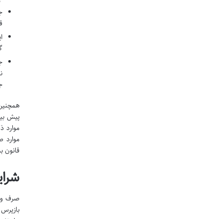
ج
ق
ا
گ
ج
ن
ج
پیش بین
موارد ذ
موارد ص
قانون ب
شرایط
صرف وجو