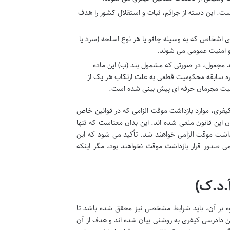
است. این دسته از جرائم، ثبات و استقلال کشور را هدف
رای اشخاص که به وسیله چاقو یا هر نوع اسلحه (سرد یا
و امنیت عمومی می شوند.
ند مجعول، در صورتی که مشمول بند (ب) این ماده
فقره سابقه محکومیت قطعی به علت ارتکاب هر یک از
فعالیت مجرمان حرفه ای پیش بینی شده است.
شت که طبق تبصره ماده ۲۳۷ قانون آیین دادرسی کیفری، موارد بازداشت موقت الزامی که در قوانین خاص
دن این قانون ملغی شده اند. این بدان معناست که تنها
داشت موقت الزامی خواهند شد. تأکید می شود که این
ی صدور قرار بازداشت موقت نخواهند بود، مگر اینکه
وه بر آن، باید شرایط مشخصی نیز محقق شده باشد تا
قت دادستان، این قرار را صادر کند. این شرایط در ماده ۲۳۸ قانون آیین دادرسی کیفری به روشنی بیان شده اند و هدف از آن