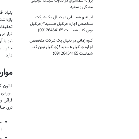
پروانه شمشیری
در
تفاوت سینک گرانیتی
مشکی و سفید
ابراهیم شمسایی
در
دنبال یک شرکت
بازداشت
متخصص اجاره جرثقیل هستید؟{جرثقیل
تحقیقات
نوین کنار شماست 09126454165}
قرار می
کاوه زمانی
در
دنبال یک شرکت متخصص
نیز با 
اجاره جرثقیل هستید؟{جرثقیل نوین کنار
حقوق مت
شماست 09126454165}
دارد.
موارد
قانون گ
مواردی 
قرائن و
تری صاد
ج
ا
ج