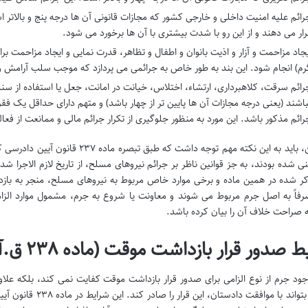
رائم علیه امنیت داخلی و خارجی کشور که مجازات قانونی آن ها درجه پنج و بالاتر 
رار می دهند و از این رو با شدت بیشتری با آن ها برخورد می شود.
یجاد مزاحمت و آزار و اذیت بانوان و اطفال و تظاهر، قدرت نمایی و ایجاد مزاحمت ب
رم) انجام شود. این بند به طور خاص به جرائمی می پردازد که موجب سلب آرامش 
رائم سرقت، کلاهبرداری، ارتشاء، اختلاس، خیانت در امانت، جعل یا استفاده از س
باشند (یعنی درجه مجازات آن ها پایین تر از چهار باشد) و متهم دارای حداقل یک 
رائم مذکور باشد. این مورد به منظور جلوگیری از تکرار جرائم مالی و ممانعت از 
همچنین، باید به این نکته مهم توجه دا
ی شده بودند، به جز قوانین ناظر بر جرائم نیروهای مسلح، از تاریخ لازم الاجرا ش
کر شده در همین ماده و برخی موارد خاص مربوط به نیروهای مسلح، منجر به باز
رفاً به اصل جرم مربوط می شوند و معاونت یا شروع به جرم، مشمول موارد الزام
ه صراحت خلاف آن را بیان کرده باشد.
 صدور قرار بازداشت موقت (ماده ۲۳۸ ق.آ.د.ک)
د جرم از نوع الزامی برای صدور قرار بازداشت موقت کفایت نمی کند، بلکه علا
بازپرس بتواند با مواف