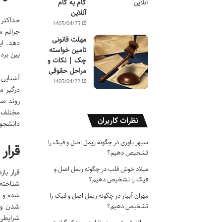
گام به گام
آنلاین
حداکثر 
1405/04/25
جرائم م
مهلت قانونی
دهد. ای
تامین خواسته
بین برد
چک | نکات و
مراحل حقوقی
آشنایی 
1405/04/22
درگیر م
روند صح
مختلف ا
نظرات کاربران
دانشجوی
سپهر یاوری
در
چگونه ریمل اصل و فیک را
قرار
تشخیص دهیم؟
میلاد خوش قلب
در
چگونه ریمل اصل و
قرار با
فیک را تشخیص دهیم؟
شناخته 
شده و د
مهران آبیار
در
چگونه ریمل اصل و فیک را
تشخیص دهیم؟
شدن وی،
شرایطی 