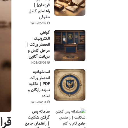
فرزندان) |
راهنمای کامل
حقوقی
1405/05/02
گواهی
الکترونیک
انحصار وراثت |
مراحل کامل و
دریافت آنلاین
1405/05/01
استشهادیه
انحصار وراثت
PDF | دانلود
نمونه رایگان و
آماده
1405/04/31
سامانه پس
قرا
گرفتن شکایت
| راهنمای جامع