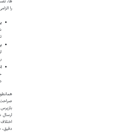
ها، تضم
را الزا
ب
ش
ت
ب
ا
ر
ا
خ
د
صراحت د
بازپرس 
ارسال ش
اختلاف 
دقیق، ح