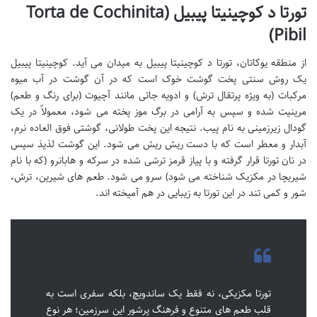
تورتا د کوچینیتا پیبیل (Torta de Cochinita
Pibil)
از منطقه یوکاتان، تورتا د کوچینیتا پیبیل به میدان می آید. کوچینیتا پیبیل
یک روش سنتی پخت گوشت خوک است که در آن گوشت در آب میوه
مرکبات (به ویژه پرتقال ترش) و ادویه جاتی مانند آچیوت (برای رنگ و طعم)
مرینیت شده و سپس به آرامی در برگ موز پخته می شود، معمولاً در یک
گودال زیرزمینی به نام پیب. نتیجه این پخت طولانی، گوشتی فوق العاده نرم،
آبدار و معطر است که با دست ریش ریش می شود. این گوشت لذیذ سپس
در نان تورتا قرار گرفته و با پیاز قرمز ترشی شده در سرکه و هابانرو (که با نام
شیریچا در مکزیک شناخته می شود) سرو می شود. طعم های شیرین، ترش،
شور و کمی تند در این تورتا به زیبایی در هم آمیخته اند.
تورتا مکزیکی، نه فقط یک ساندویچ، بلکه سفری است به
قلب طعم های متنوع و فرهنگ پرشور این سرزمین؛ هر نوع