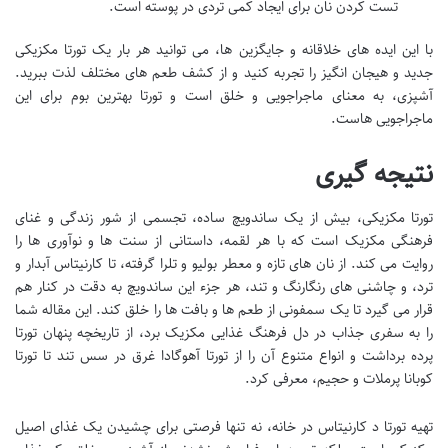
تست کردن نان برای ایجاد کمی تردی در پوسته است.
با این ایده های خلاقانه و جایگزین ها، می توانید هر بار یک تورتا مکزیکی
جدید و هیجان انگیز را تجربه کنید و از کشف طعم های مختلف لذت ببرید.
آشپزی، به معنای ماجراجویی و خلق است و تورتا بهترین بوم برای این
ماجراجویی هاست.
نتیجه گیری
تورتا مکزیکی، بیش از یک ساندویچ ساده، تجسمی از شور زندگی و غنای
فرهنگی مکزیک است که با هر لقمه، داستانی از سنت ها و نوآوری ها را
روایت می کند. از نان های تازه و معطر بولیو و تلرا گرفته، تا کارنیتاس آبدار و
ترد، و چاشنی های رنگارنگ و تند، هر جزء این ساندویچ به دقت در کنار هم
قرار می گیرد تا یک سمفونی از طعم ها و بافت ها را خلق کند. این مقاله شما
را به سفری جذاب در دل فرهنگ غذایی مکزیک برد، از تاریخچه پنهان تورتا
پرده برداشت و انواع متنوع آن را از تورتا آهوگادا غرق در سس تند تا تورتا
کوبانا پرملات و حجیم، معرفی کرد.
تهیه تورتا د کارنیتاس در خانه، نه تنها فرصتی برای چشیدن یک غذای اصیل