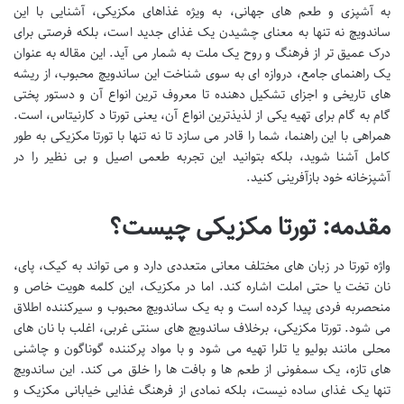
به آشپزی و طعم های جهانی، به ویژه غذاهای مکزیکی، آشنایی با این
ساندویچ نه تنها به معنای چشیدن یک غذای جدید است، بلکه فرصتی برای
درک عمیق تر از فرهنگ و روح یک ملت به شمار می آید. این مقاله به عنوان
یک راهنمای جامع، دروازه ای به سوی شناخت این ساندویچ محبوب، از ریشه
های تاریخی و اجزای تشکیل دهنده تا معروف ترین انواع آن و دستور پختی
گام به گام برای تهیه یکی از لذیذترین انواع آن، یعنی تورتا د کارنیتاس، است.
همراهی با این راهنما، شما را قادر می سازد تا نه تنها با تورتا مکزیکی به طور
کامل آشنا شوید، بلکه بتوانید این تجربه طعمی اصیل و بی نظیر را در
آشپزخانه خود بازآفرینی کنید.
مقدمه: تورتا مکزیکی چیست؟
واژه تورتا در زبان های مختلف معانی متعددی دارد و می تواند به کیک، پای،
نان تخت یا حتی املت اشاره کند. اما در مکزیک، این کلمه هویت خاص و
منحصربه فردی پیدا کرده است و به یک ساندویچ محبوب و سیرکننده اطلاق
می شود. تورتا مکزیکی، برخلاف ساندویچ های سنتی غربی، اغلب با نان های
محلی مانند بولیو یا تلرا تهیه می شود و با مواد پرکننده گوناگون و چاشنی
های تازه، یک سمفونی از طعم ها و بافت ها را خلق می کند. این ساندویچ
تنها یک غذای ساده نیست، بلکه نمادی از فرهنگ غذایی خیابانی مکزیک و