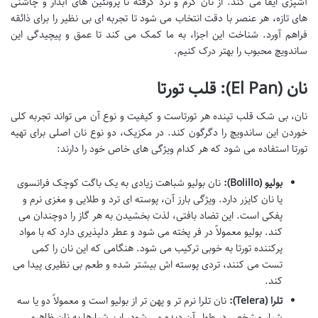
آشپزی ایفا می کند. از نان گرم و ترد گرفته تا پروتئین های آبدار و چاشنی
های تازه، هر عنصر با دقت انتخاب می شود تا تجربه ای بی نظیر را برای ذائقه
فراهم آورد. شناخت این اجزا، به ما کمک می کند تا عمق و پیچیدگی این
ساندویچ محبوب را بهتر درک کنیم.
نان (El Pan): قلب تورتا
نان، بی شک قلب تپنده هر تورتاست و کیفیت و نوع آن می تواند تجربه کلی
خوردن این ساندویچ را دگرگون کند. در مکزیک، دو نوع نان اصلی برای تهیه
تورتا استفاده می شود که هر کدام ویژگی های خاص خود را دارند:
بولیو (Bolillo):
نان بولیو شباهت زیادی به یک باگت کوچک فرانسوی
یا نان کایزر دارد. ویژگی بارز آن، پوسته ای ترد و طلایی و مغزی نرم و
پفکی است. این تضاد بافتی، لذت بخشیدن به هر گاز را دوچندان می
کند. بولیو معمولاً در فر پخته می شود و عطر دلپذیری دارد که با مواد
پرکننده تورتا به خوبی ترکیب می شود. هنگامی که این نان را کمی
تست می کنند، تردی پوسته اش بیشتر شده و طعم بی نظیری پیدا می
کند.
تلرا (Telera):
نان تلرا نرم تر و پهن تر از بولیو است و معمولاً دو یا سه
شیار مشخص در طول آن دیده می شود. این شیارها به نان ظاهری