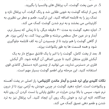
در حین پخت گوشت، آب پرتقال های والنسیا را بگیرید.
پس از اینکه گوشت به خوبی طلایی شد و رنگ گرفت، آب پرتقال تازه و
نمک ریز را به قابلمه اضافه کنید. این ترکیب، طعم و عطر بی نظیری به
کارنیتاس می بخشد و به نرم شدن گوشت کمک می کند.
اجازه دهید گوشت به مدت ۳۰ دقیقه دیگر، یا تا زمانی که بسیار نرم،
آبدار و در عین حال سطحی برشته و طلایی پیدا کند، به آرامی بپزد. هر
از گاهی گوشت را هم بزنید تا از چسبیدن آن به کف قابلمه جلوگیری
شود و همه قسمت ها به طور یکنواخت بپزند.
بعد از پخت کامل، گوشت را با انبر یا یک قاشق سوراخ دار به یک
آبکش فلزی منتقل کنید تا چربی اضافی آن گرفته شود. اگر آبکش
فلزی در دسترس ندارید، می توانید از چندین لایه دستمال کاغذی قوی
استفاده کنید. این مرحله برای اطعم گوشت بسیار مهم است.
نکات کلیدی برای ترد شدن و آبدار ماندن کارنیتاس:
راز اصلی در پخت آهسته
و یکنواخت است. اجازه دهید گوشت در چربی خودش به آرامی بپزد تا از درون
نرم شود، سپس با بالا بردن حرارت در دقایق پایانی یا تست کردن آن روی تابه
جداگانه، لایه ای ترد و خوش رنگ روی آن ایجاد کنید. آب پرتقال نیز به ترد
شدن و طعم دهی عمیق کمک می کند.