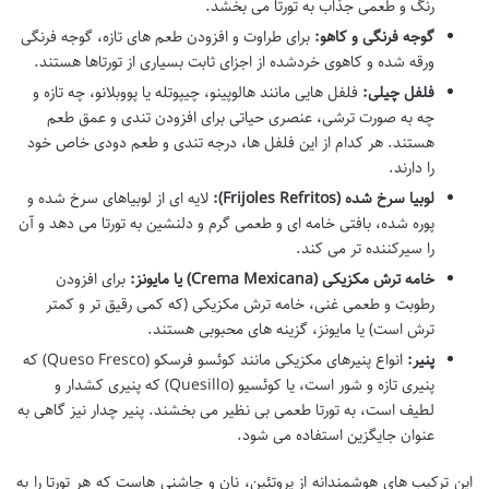
رنگ و طعمی جذاب به تورتا می بخشد.
گوجه فرنگی و کاهو:
برای طراوت و افزودن طعم های تازه، گوجه فرنگی
ورقه شده و کاهوی خردشده از اجزای ثابت بسیاری از تورتاها هستند.
فلفل چیلی:
فلفل هایی مانند هالوپینو، چیپوتله یا پووبلانو، چه تازه و
چه به صورت ترشی، عنصری حیاتی برای افزودن تندی و عمق طعم
هستند. هر کدام از این فلفل ها، درجه تندی و طعم دودی خاص خود
را دارند.
لوبیا سرخ شده (Frijoles Refritos):
لایه ای از لوبیاهای سرخ شده و
پوره شده، بافتی خامه ای و طعمی گرم و دلنشین به تورتا می دهد و آن
را سیرکننده تر می کند.
خامه ترش مکزیکی (Crema Mexicana) یا مایونز:
برای افزودن
رطوبت و طعمی غنی، خامه ترش مکزیکی (که کمی رقیق تر و کمتر
ترش است) یا مایونز، گزینه های محبوبی هستند.
پنیر:
انواع پنیرهای مکزیکی مانند کوئسو فرسکو (Queso Fresco) که
پنیری تازه و شور است، یا کوئسیو (Quesillo) که پنیری کشدار و
لطیف است، به تورتا طعمی بی نظیر می بخشند. پنیر چدار نیز گاهی به
عنوان جایگزین استفاده می شود.
این ترکیب های هوشمندانه از پروتئین، نان و چاشنی هاست که هر تورتا را به