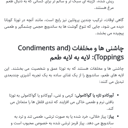
ریش شده، گزینه ای سبک تر و سالم تر برای کسانی که به دنبال طعم
مرغ هستند.
گاهی اوقات، ترکیب چندین پروتئین نیز رایج است، مانند آنچه در تورتا کوبانا
دیده می شود، جایی که تنوع گوشت ها به ساندویچ حجمی چشمگیر و طعمی
پیچیده می بخشد.
چاشنی ها و مخلفات (Condiments and
Toppings): لایه به لایه طعم
چاشنی ها و مخلفات هستند که به تورتا عمق و شخصیت می بخشند. این
لایه های طعم، ساندویچ را از یک غذای ساده به یک تجربه آشپزی چندبعدی
تبدیل می کنند:
آووکادو تازه یا گواکامولی:
کرمی و غنی، آووکادو یا گواکامولی به تورتا
بافتی نرم و طعمی خاکی می افزایند که تندی فلفل ها را متعادل می
کند.
پیاز:
پیاز خلالی، خرد شده یا به صورت ترشی، طعمی تند و ترد به
ساندویچ می دهد. پیاز قرمز ترشی شده به خصوص محبوب است و