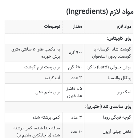
مواد لازم (Ingredients)
مواد لازم
مقدار
توضیحات
برای کارنیتاس:
گوشت شانه گوساله یا
به مکعب های ۵ سانتی متری
۹۰۰ گرم
گوسفند بدون استخوان
برش خورده
روغن حیوانی (Lard) یا کره
۶۸۰ گرم
برای پخت آرام گوشت
پرتقال والنسیا
۳ عدد
آب گرفته
۱.۵ قاشق
نمک ریز
برای طعم دهی
غذاخوری
برای سالسای تند (اختیاری):
گوجه فرنگی روما
۳ عدد
کمی برشته شده
ساقه جدا شده، کمی برشته
فلفل چیلی آربول
۱۰ عدد
شده (یا جایگزین ملایم تر)