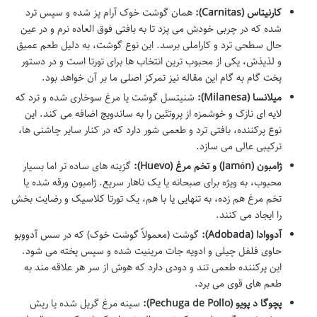
کارنیتاس (Carnitas):
همان گوشت خوک آرام پز شده و سپس ترد
شده که در چربی خودش می پزد تا به بافتی فوق العاده نرم و در عین
حال سطحی ترد و کاراملی برسد. این نوع گوشت، به دلیل طعم عمیق
و لذیذش، یکی از محبوب ترین انتخاب ها برای تورتا است و در دستور
پخت گام به گام این مقاله نیز تمرکز اصلی ما بر آن خواهد بود.
میلانسا (Milanesa):
شنیتسل گوشت یا مرغ سوخاری شده و ترد که
لایه ای نازک و خوشمزه از پروتئین را به ساندویچ اضافه می کند. این
نوع پرکننده، بافتی ترد و طعمی شور دارد که در کنار سایر چاشنی ها،
ترکیبی عالی می سازد.
ژامبون (Jamón) و تخم مرغ (Huevo):
گزینه های ساده تر اما بسیار
محبوب، به ویژه برای صبحانه یا یک ناهار سریع. ژامبون ورقه شده یا
تخم مرغ هم زده، به تنهایی یا با هم، یک تورتا کلاسیک و رضایت بخش
را ایجاد می کنند.
آدووادا (Adobada):
گوشت (معمولاً گوشت خوک) که در سس آدووبو
حاوی فلفل چیلی و ادویه جات مرینیت شده و سپس پخته می شود.
این پرکننده طعمی تند و دودی دارد که هوش از سر هر علاقه مند به
طعم های قوی می برد.
پچوگا د پویو (Pechuga de Pollo):
سینه مرغ گریل شده یا ریش