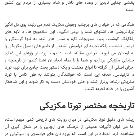
بخشی جدایی ناپذیر از وعده های ناهار و شام بسیاری از مردم این کشور
است.
هنگامی که در خیابان های پرجنب وجوش مکزیک قدم می زنید، بوی دل انگیز
تورتافروشی ها، اشتهای شما را برمی انگیزد. این ساندویچ ها، با لایه های
رنگارنگ گوشت، پنیر، سبزیجات تازه و سس های تند، نه تنها گرسنگی را
فرومی نشانند، بلکه تجربه ای فراموش نشدنی از طعم های اصیل مکزیکی را
به ارمغان می آورند. در این مقاله، قصد داریم تا پرده از رازهای این غذای
خیابانی مکزیکی برداریم و شما را با تمام ابعاد آن آشنا کنیم: از تاریخچه و
اجزای اصلی آن گرفته تا انواع مختلف و یک دستور پخت جامع برای تهیه تورتا
د کارنیتاس. هدف این است که خوانندگان بتوانند به طور کامل با تورتا
مکزیکی ارتباط برقرار کنند و حتی خودشان دست به کار شوند و این شاهکار
آشپزی را در خانه تجربه کنند.
تاریخچه مختصر تورتا مکزیکی
ریشه های دقیق تورتا مکزیکی در میان روایت های تاریخی کمی مبهم است،
اما می توان تأثیرات عمیقی از فرهنگ های اروپایی را در شکل گیری آن
مشاهده کرد. اعتقاد بر این است که ورود نان های فرانسوی و اسپانیایی در