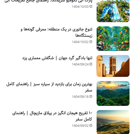
پارک آبی نگومبو سریلانکا: راهنمای جامع تفریحات آبی
1404/10/03
تنوع جانوری در یک منطقه: معرفی گونه‌ها و
زیستگاه‌ها
1404/10/02
تنها بادگیر گرد جهان | شگفتی معماری یزد
1404/09/24
بهترین زمان برای بازدید از سیاره سبز | راهنمای کامل
سفر
1404/09/18
۱۰ تفریح هیجان انگیز در ییلاق مازیچال | راهنمای
کامل سفر
1404/09/02