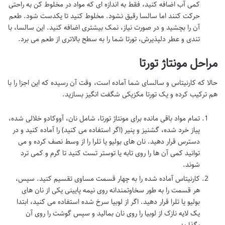
کمی آب اضافه کنید، فقط به اندازه ای که مواد در مخلوط کن به راحتی
حرکت کنند اما سالسا رقیق نشود. مخلوط کنید تا یکدست شود. طعم
آن را بچشید و در صورت نیاز، نمک بیشتری اضافه کنید. این سالسا، با
تندی و عطر دلپذیرش، تورتا شما را به سطح بالاتری از طعم می برد.
مراحل مونتاژ تورتا
حالا که کارنیتاس و سالسای شما آماده است، وقت آن رسیده که این اجزا را با
هم ترکیب کرده و یک تورتا مکزیکی شگفت انگیز بسازید.
تمام مواد باقی مانده برای مونتاژ تورتا، شامل نان، آووکادو خلالی شده،
پیاز خرد شده، گشنیز و پنیر (اگر استفاده می کنید) را آماده کنید و در
دسترس قرار دهید. نان های بولیو یا تلرا را از وسط نصف کرده و می
توانید کمی آن ها را روی تابه یا توستر تست کنید تا گرم و کمی ترد
شوند.
کارنیتاس آماده شده را به چهار قسمت مساوی تقسیم کنید. سپس،
هر قسمت را به طور سخاوتمندانه روی نیمه پایینی یکی از نان های
بولیو یا تلرا قرار دهید. اگر از لوبیا سرخ شده استفاده می کنید، ابتدا
یک لایه نازک از لوبیا را روی نان بمالید و سپس گوشت را روی آن
بگذارید.