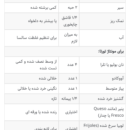
سیر
۲ حبه
کمی برشته شده
۱/۴ قاشق
نمک ریز
یا بیشتر به دلخواه
چایخوری
به میزان
آب
برای تنظیم غلظت سالسا
لازم
برای مونتاژ تورتا:
از وسط نصف شده و کمی
نان بولیو یا تلرا
۴ عدد
تست شده
آووکادو
۱ عدد
خلالی شده
پیاز متوسط
۱ عدد
نگینی خرد شده یا خلالی
گشنیز خرد شده
۱/۴ پیمانه
تازه
پنیر (مانند Queso
اختیاری
رنده شده یا ورقه ای
Fresco یا چدار)
لوبیا سرخ شده (Frijoles
اختیاری
برای لایه بندی