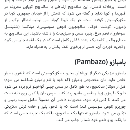
است. برخلاف نامش، این ساندویچ ارتباطی با ساندویچ کوبایی معروف در
فلوریدا و کوبا ندارد و گفته می شود که نامش را از خیابان جمهوری کوبا در
مکزیکوسیتی گرفته است. در یک تورتا کوبانا می توانید انتظار ترکیبی از
ژامبون، گوشت خوک، سالچِچیون (نوعی سوسیس)، میلانسا (شنیتسل
سوخاری)، تخم مرغ، پنیر، سس و سبزیجات را داشته باشید. این ساندویچ به
معنای واقعی کلمه یک وعده غذایی کامل است که در یک لقمه جای می گیرد
و تجربه خوردن آن، حسی از پرخوری لذت بخش را به همراه دارد.
پامبازو (Pambazo)
پامبازو نیز یکی دیگر از تورتاهای محبوب مکزیکوسیتی است که ظاهری بسیار
خاص دارد. نان مخصوص پامبازو (که خود با نام پامبازو شناخته می شود)
قبل از مونتاژ ساندویچ، به طور کامل در سس چیلی گواخیلو فرو برده می شود
تا رنگ قرمزی زیبا و طعمی ملایم پیدا کند. سپس نان را کمی روی تابه تست
می کنند تا کمی ترد شود. محتویات داخلی آن معمولاً شامل سیب زمینی و
چوریزو (نوعی سوسیس تند) است که با کاهو، پنیر و خامه ترش مکزیکی
تزئین می شود. پامبازو نه تنها یک ساندویچ، بلکه یک تجربه حسی است که
با رنگ، بو و طعم خود شما را جذب می کند.