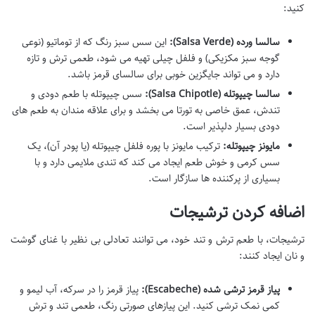
کنید:
سالسا ورده (Salsa Verde):
این سس سبز رنگ که از توماتیو (نوعی
گوجه سبز مکزیکی) و فلفل چیلی تهیه می شود، طعمی ترش و تازه
دارد و می تواند جایگزین خوبی برای سالسای قرمز باشد.
سالسا چیپوتله (Salsa Chipotle):
سس چیپوتله با طعم دودی و
تندش، عمق خاصی به تورتا می بخشد و برای علاقه مندان به طعم های
دودی بسیار دلپذیر است.
مایونز چیپوتله:
ترکیب مایونز با پوره فلفل چیپوتله (یا پودر آن)، یک
سس کرمی و خوش طعم ایجاد می کند که تندی ملایمی دارد و با
بسیاری از پرکننده ها سازگار است.
اضافه کردن ترشیجات
ترشیجات، با طعم ترش و تند خود، می توانند تعادلی بی نظیر با غنای گوشت
و نان ایجاد کنند:
پیاز قرمز ترشی شده (Escabeche):
پیاز قرمز را در سرکه، آب لیمو و
کمی نمک ترشی کنید. این پیازهای صورتی رنگ، طعمی تند و ترش