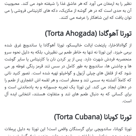
نظیر را به ارمغان می آورد که هر عاشق غذا را شیفته خود می کند. محبوبیت
آن به حدی است که در هر گوشه از مکزیک، دکه های کارنیتاس فروشی را می
توان یافت که این شاهکار را عرضه می کنند.
تورتا آهوگادا (Torta Ahogada)
از گواادالاخارا، پایتخت ایالت خالیسکو، تورتا آهوگادا یا ساندویچ غرق شده
برمی خیزد. این تورتا نه تنها به خاطر طعم بی نظیرش، بلکه به دلیل نحوه سرو
منحصربه فردش شهرت دارد. پس از پر کردن نان با کارنیتاس یا سایر گوشت
ها و چاشنی ها، ساندویچ به طور کامل در سس تند قرمز رنگی غوطه ور می
شود که از فلفل های چیلی آرَبول و گواخیلو تهیه شده است. تصور کنید نانی
که کاملاً آغشته به سسی تند و معطر است، و هر لقمه اش انفجاری از طعم را
در دهان ایجاد می کند. این تورتا یک تجربه جسورانه و به یادماندنی است و
برای کسانی که به دنبال طعم های تند و متفاوت هستند، انتخابی ایده آل
است.
تورتا کوبانا (Torta Cubana)
تورتا کوبانا، ساندویچی برای گرسنگان واقعی است! این تورتا به دلیل پرملات
بودن و حجم زیادش شناخته می شود و حاوی چندین نوع گوشت و پنیر