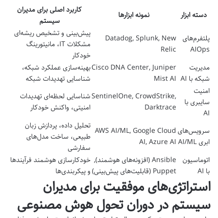
کاربرد اصلی برای مدیران
دسته ابزار
نمونه ابزارها
سیستم
پیش‌بینی و تشخیص ریشه‌ای
پلتفرم‌های
Datadog, Splunk, New
مشکلات IT، مانیتورینگ
Relic
AIOps
خودکار
مدیریت
Cisco DNA Center, Juniper
بهینه‌سازی عملکرد شبکه،
شبکه با AI
Mist AI
شناسایی تهدیدات شبکه
امنیت
SentinelOne, CrowdStrike,
شناسایی لحظه‌ای تهدیدات
سایبری با
Darktrace
امنیتی، واکنش خودکار
AI
تحلیل داده، پردازش زبان
سرویس‌های
AWS AI/ML, Google Cloud
طبیعی، ساخت مدل‌های
ابری AI/ML
AI, Azure AI
سفارشی
اتوماسیون
Ansible (افزونه‌های هوشمند),
خودکارسازی هوشمند فرآیندها
با AI
Puppet (قابلیت‌های پیش‌بینی)
و پیکربندی‌ها
استراتژی‌های موفقیت برای مدیران
سیستم در دوران تحول هوش مصنوعی