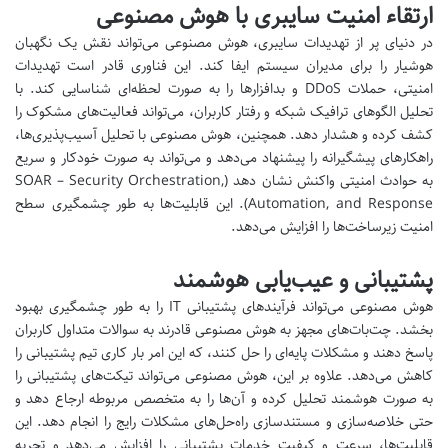
ارتقاء امنیت سایبری با هوش مصنوعی
در دنیای پر از تهدیدات سایبری، هوش مصنوعی می‌تواند نقش یک نگهبان
هوشیار را برای مدیران سیستم ایفا کند. این فناوری قادر است تهدیدات
امنیتی، حملات DDoS و بدافزارها را به صورت لحظه‌ای شناسایی کند. با
تحلیل الگوهای ترافیک شبکه و رفتار کاربران، می‌تواند فعالیت‌های مشکوک را
کشف کرده و هشدار دهد. همچنین، هوش مصنوعی با تحلیل آسیب‌پذیری‌ها،
راهکارهای پیشگیرانه را پیشنهاد می‌دهد و می‌تواند به صورت خودکار و سریع
به حوادث امنیتی واکنش نشان دهد (SOAR – Security Orchestration,
Automation, and Response). این قابلیت‌ها به طور چشمگیری سطح
امنیت زیرساخت‌ها را افزایش می‌دهد.
پشتیبانی و عیب‌یابی هوشمند
هوش مصنوعی می‌تواند فرآیندهای پشتیبانی IT را به طور چشمگیری بهبود
بخشد. چت‌بات‌های مجهز به هوش مصنوعی قادرند به سوالات متداول کاربران
پاسخ دهند و مشکلات پایه‌ای را حل کنند، که این امر بار کاری تیم پشتیبانی را
کاهش می‌دهد. علاوه بر این، هوش مصنوعی می‌تواند تیکت‌های پشتیبانی را
به صورت هوشمند تحلیل کرده و آن‌ها را به متخصص مربوطه ارجاع دهد و
حتی خلاصه‌سازی و مستندسازی راه‌حل‌های مشکلات رایج را انجام دهد. این
قابلیت‌ها، سرعت و کیفیت خدمات پشتیبانی را افزایش می‌دهد و تجربه