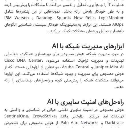
عملیات IT را جمع‌آوری، تحلیل و تفسیر می‌کنند تا مشکلات را پیش‌بینی کرده
و به طور خودکار راه‌حل ارائه دهند. نمونه‌هایی از این پلتفرم‌ها شامل
Datadog، Splunk، New Relic، LogicMonitor و IBM Watson
AIOps هستند. این ابزارها به مانیتورینگ خودکار سیستم، شناسایی الگوهای
ناهنجار و تحلیل ریشه‌ای مشکلات کمک می‌کنند.
ابزارهای مدیریت شبکه با AI
در حوزه مدیریت شبکه، هوش مصنوعی برای بهینه‌سازی عملکرد، شناسایی
تهدیدات و مدیریت ترافیک استفاده می‌شود. Cisco DNA Center،
Juniper Mist AI و Aruba Central نمونه‌هایی از ابزارهایی هستند که از
هوش مصنوعی برای مدیریت و بهبود شبکه‌ها استفاده می‌کنند. این ابزارها
می‌توانند مشکلات شبکه را پیش‌بینی کرده و راه‌حل‌های بهینه‌سازی را ارائه
دهند.
راه‌حل‌های امنیت سایبری با AI
هوش مصنوعی در امنیت سایبری نقشی حیاتی در شناسایی و واکنش به
تهدیدات ایفا می‌کند. ابزارهایی مانند SentinelOne، CrowdStrike،
Darktrace و Palo Alto Networks از هوش مصنوعی برای تشخیص