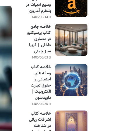
وسیع ادبیات در
پلتفرم آمازون
1405/05/14
خلاصه جامع
کتاب پرسپکتیو
در معماری
داخلی | فریبا
سبز چمنی
1405/05/03
خلاصه کتاب
رسانه های
اجتماعی و
حقوق تجارت
الکترونیک |
داویدسون
1405/04/30
خلاصه کتاب
اشراقات ربانی
در شناخت