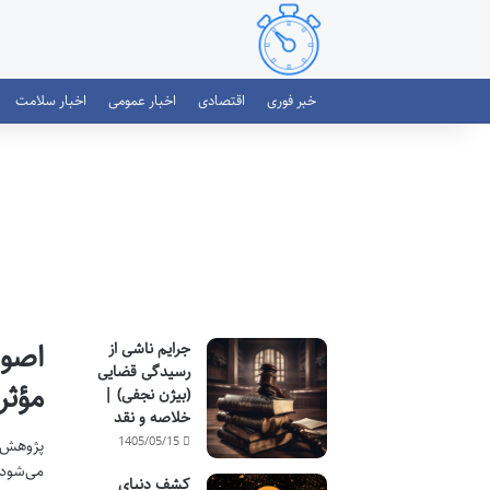
خبر فوری
اقتصادی
اخبار عمومی
اخبار سلامت
اصول
جرایم ناشی از
رسیدگی قضایی
مؤثر
(بیژن نجفی) |
خلاصه و نقد
1405/05/15
پژوهش ع
می‌شود 
کشف دنیای