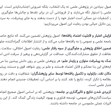
صول بنیادین در پژوهش علمی نه یک انتخاب، بلکه ضرورتی اجتناب‌ناپذیر است. ا
لمی را استوار نگه می‌دارند و از فروپاشی آن در برابر نقدها و چالش‌ها جلوگیری م
 و کشفیات نیز ممکن است اعتبار خود را از دست بدهند و به جای پیشرفت، به سردر
رین دلایل حیاتی بودن رعایت این اصول می‌پردازیم:
فزایش اعتبار و قابلیت اعتماد یافته‌ها:
اصول پژوهش تضمین می‌کنند که نتایج حاصله 
امعه علمی و عمومی را به یافته‌ها جلب می‌کند و از انتشار اطلاعات گمراه‌کننده جل
ضمین اخلاق پژوهش و جلوگیری از سوء رفتار علمی:
رعایت اصول اخلاقی، سلامت و 
فاظت از حقوق مشارکت‌کنندگان، صداقت در گزارش‌دهی و پرهیز از سرقت ادبی ا
مک به پیشرفت متوازن و پایدار علم:
هر پژوهش علمی بر روی دانش پیشین بنا می‌
ایه‌های این بنا محکم و قابل اعتماد هستند و علم بر روی شواهد قوی و مستند پیش
مکان نقد، بازتولید و تکمیل یافته‌ها توسط سایر پژوهشگران:
شفافیت و دقت در روش‌
طالعه را تکرار کرده، نتایج را نقد کنند یا بر اساس آن، تحقیقات جدیدی انجام دهند.
عتبار علمی است.
اربردی شدن نتایج و تاثیرگذاری بر جامعه:
پژوهشی که بر اساس اصول صحیح انجام شده
یاست‌گذاری‌های عمومی، توسعه فناوری و بهبود کیفیت زندگی کمک کند. از این رو، ی
اثیرات عملی ملموسی در جامعه داشته باشند.