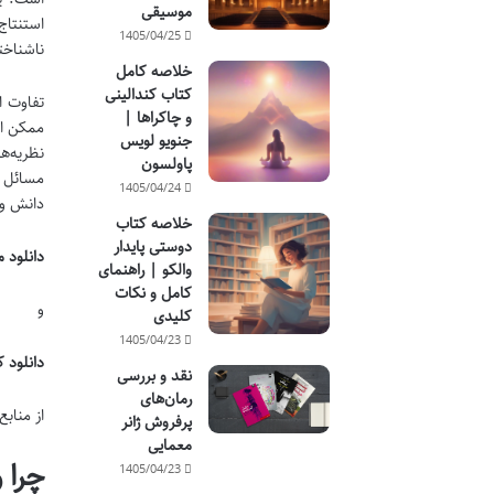
موسیقی
استنتاج
1405/04/25
ناشناخت
خلاصه کامل
کتاب کندالینی
تفاوت ا
و چاکراها |
ممکن اس
جنویو لویس
نظریه‌ه
پاولسون
مسائل ج
1405/04/24
دانش و
خلاصه کتاب
دوستی پایدار
دانلود م
والکو | راهنمای
کامل و نکات
و
کلیدی
1405/04/23
دانلود 
نقد و بررسی
رمان‌های
از منابع
پرفروش ژانر
معمایی
چرا 
1405/04/23