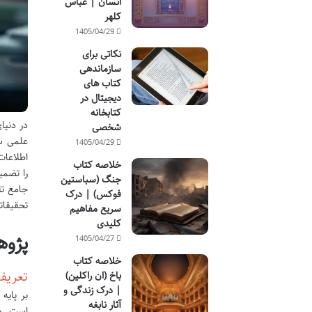
انسان | عباس
کلهر
1405/04/29
نکاتی برای
سازماندهی
کتاب های
دیجیتال در
کتابخانه
در دنیا
شخصی
علمی ست
1405/04/29
اطلاعات
خلاصه کتاب
را تضمی
جنگ (سباستین
جامع تل
فوکس) | درک
تحقیقاتی
سریع مفاهیم
کلیدی
پژوه
1405/04/27
خلاصه کتاب
تعریف
باخ (ان راکلین)
| درک زندگی و
بر پایه
آثار نابغه
است. یک