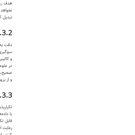
هدف روش
نخواهد 
تبدیل ک
3.2. اصل دقت و عینیت (Accuracy & Objectivity)
دقت به 
سوگیری 
و کالیب
در علوم
صحیح، و
و از برو
3.3. اصل تکرارپذیری (Reproducibility & Replicability)
تکرارپذ
با داده
قابل تک
رعایت ا
کنند. ا