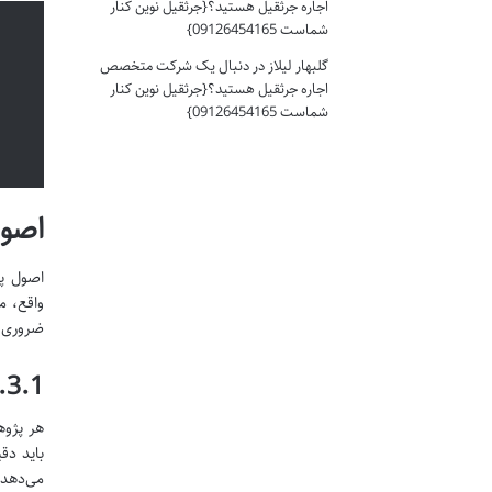
اجاره جرثقیل هستید؟{جرثقیل نوین کنار
شماست 09126454165}
گلبهار لیلاز
در
دنبال یک شرکت متخصص
اجاره جرثقیل هستید؟{جرثقیل نوین کنار
شماست 09126454165}
اصول
اصول پژ
واقع، م
ضروری ا
3.1. اصل هدفمندی (Purposefulness)
هر پژوه
باید دق