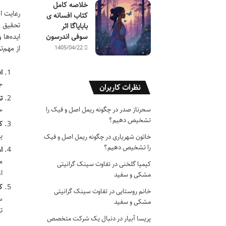
خلاصه کامل
رعایت ا
کتاب افسانه ی
تحقیق ع
بابایاگا اثر
سوفی اندرسون
ایده‌ها
از مهم‌ت
1405/04/22
ا
ج
نظرات کاربران
ت
سحرناز صدر
در
چگونه ریمل اصل و فیک را
ح
تشخیص دهیم؟
ک
پ
خاتون شهریاری
در
چگونه ریمل اصل و فیک
را تشخیص دهیم؟
ا
م
کیمیا گلخنی
در
تفاوت سینک گرانیتی
ا
مشکی و سفید
ک
خانم روستایی
در
تفاوت سینک گرانیتی
س
مشکی و سفید
ت
پریسا آبیار
در
دنبال یک شرکت متخصص