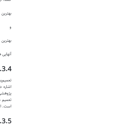
بهترین 
و
بهترین 
آنهایی 
3.4. اصل تعمیم‌پذیری (Generalizability)
تعمیم‌پ
اشاره د
پژوهشی 
تعمیم د
است. ال
3.5. اصل نظام‌مندی (Systematicity)