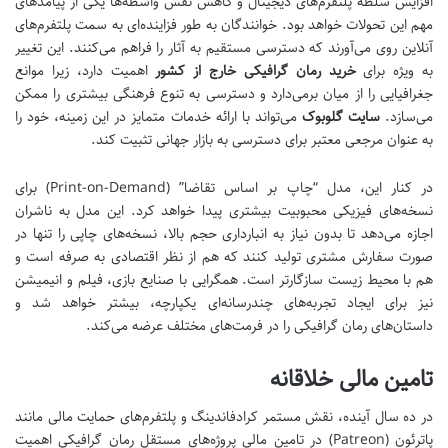
افزایش سلطه پلتفرم‌های دیجیتال و کاهش نقش واسطه‌ها یکی از پیامدهای
مهم این تحولات خواهد بود. خوانندگان به طور فزاینده‌ای به سمت پلتفرم‌های
آنلاین روی می‌آورند که دسترسی مستقیم به آثار را فراهم می‌کنند. این تغییر
به ویژه برای
خرید رمان گرافیکی خارج از کشور
اهمیت دارد، زیرا موانع
جغرافیایی را از میان برمی‌دارد و دسترسی به تنوع فرهنگی بیشتری را ممکن
می‌سازد.
سایت گلوبوک
می‌تواند با ارائه خدمات متمایز در این زمینه، خود را
به عنوان مرجعی معتبر برای دسترسی به بازار جهانی تثبیت کند.
در کنار این، مدل “چاپ بر اساس تقاضا” (Print-on-Demand) برای
نسخه‌های فیزیکی محبوبیت بیشتری پیدا خواهد کرد. این مدل به ناشران
اجازه می‌دهد تا بدون نیاز به انبارداری حجم بالا، نسخه‌های چاپی را تنها در
صورت سفارش مشتری تولید کنند که هم از نظر اقتصادی به صرفه است و
هم با محیط زیست سازگارتر است. همگرایی با صنایع بازی، فیلم و انیمیشن
نیز برای ایجاد تجربه‌های چندرسانه‌ای یکپارچه، بیشتر خواهد شد و
داستان‌های رمان گرافیکی را در فرمت‌های مختلف عرضه می‌کند.
تامین مالی خلاقانه
در ده سال آینده، نقش مستمر کرادفاندینگ و پلتفرم‌های حمایت مالی مانند
پاترئون (Patreon) در تامین مالی پروژه‌های مستقل رمان گرافیکی اهمیت