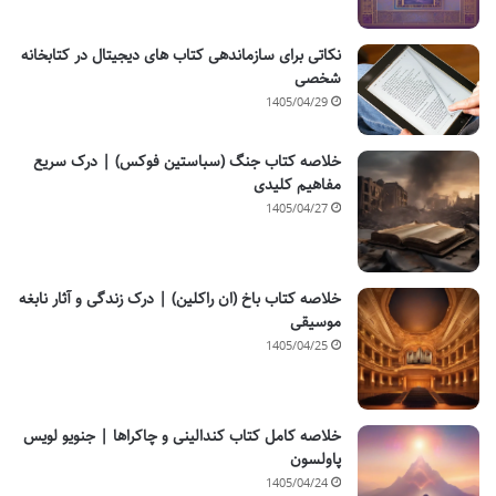
نکاتی برای سازماندهی کتاب های دیجیتال در کتابخانه
شخصی
1405/04/29
خلاصه کتاب جنگ (سباستین فوکس) | درک سریع
مفاهیم کلیدی
1405/04/27
خلاصه کتاب باخ (ان راکلین) | درک زندگی و آثار نابغه
موسیقی
1405/04/25
خلاصه کامل کتاب کندالینی و چاکراها | جنویو لویس
پاولسون
1405/04/24