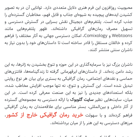
محبوبیت روزافزون این فرم هنری دلایل متعددی دارد. توانایی آن در به تصویر
کشیدن ایده‌های پیچیده به شیوه‌ای جذاب و قابل فهم، مخاطبان گسترده‌ای را
جذب کرده است. پلتفرم‌های دیجیتال نقش بسزایی در گسترش دسترسی و
تسهیل مصرف رمان‌های گرافیکی داشته‌اند. ظهور پلتفرم‌هایی مانند
Webtoons و Comixology، امکان دسترسی جهانی به آثار مختلف را فراهم
کرده و خالقان مستقل را قادر ساخته است تا داستان‌های خود را بدون نیاز به
ناشران سنتی منتشر کنند.
ناشران بزرگ نیز با سرمایه‌گذاری در این حوزه و تنوع بخشیدن به ژانرها، به این
رشد دامن زده‌اند. از داستان‌های ابرقهرمانی گرفته تا زندگینامه‌ها، فانتزی‌های
حماسی و نقدهای اجتماعی، رمان گرافیکی به بستری برای بیان هر نوع روایتی
تبدیل شده است. این گسترش و تنوع، نه تنها موجب افزایش مخاطب شده،
بلکه استعدادهای جدیدی را نیز به این صنعت معرفی کرده است. در این
میان، سایت‌هایی نظیر
سایت گلوبوک
با ارائه دسترسی به مجموعه‌ای گسترده
از آثار داخلی و بین‌المللی، بستر مناسبی برای علاقه‌مندان به رمان گرافیکی
خرید رمان گرافیکی خارج از کشور
فراهم کرده‌اند و با سهولت
،
مرزهای دسترسی به این هنر را از میان برداشته‌اند.