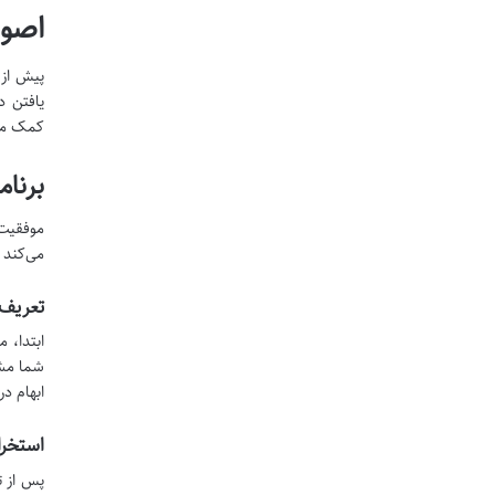
اصول
پیش از 
یافتن د
کمک می‌
برنام
موفقیت 
می‌کند 
تعریف
ابتدا، 
شما مشخ
ابهام د
استخرا
پس از ت