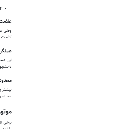
“
:
علامت 
وقتی عب
کلمات ب
عملگر 
این عمل
دانشجو،
محدود 
بیشتر پ
مجله، و
موتو
برخی از