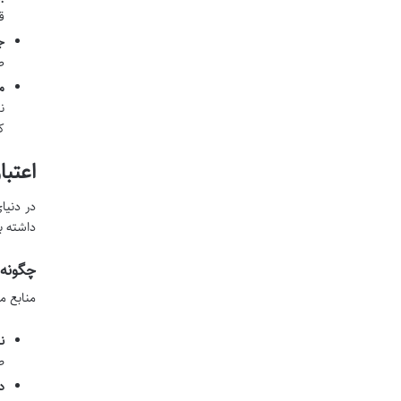
ق
ج
ص
مع
ن
ک
اعتبا
در دنیا
داشته ب
چگونه 
منابع مع
ن
ط
دا