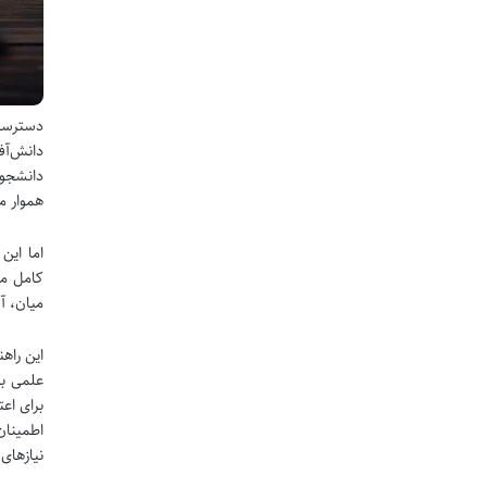
دسترسی 
دانش‌آف
دانشجوی
هموار م
اما این
کامل مق
میان، آ
این راهن
علمی به
برای اع
اطمینان
نیازهای