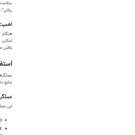
سلامت ر
روانی”،
اهمیت 
هنگام ج
امکان، 
یافتن ص
استف
نتایج د
عملگرهای بولی (OT
این عمل
:
: