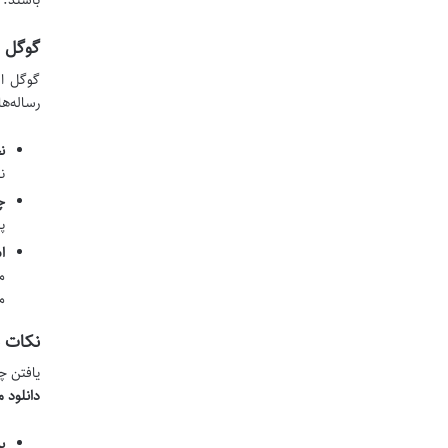
باشند.
گوگل اسکالر 
گوگل اس
رساله‌ه
ن
ن
چ
پ
است
م
م
نکات برای 
یافتن چ
دانلود م
ب