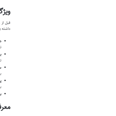
ویژگ
قبل از 
داشته ب
د
ت
ب
ت
س
ب
پ
ب
ب
معرف