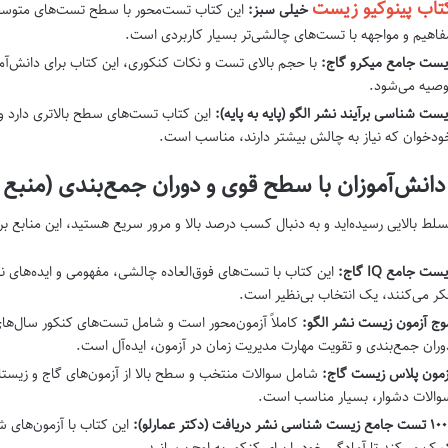
تاب پینوکیو زیست
خیلی سبز:
این کتاب تست‌محور با سطح تست‌های متوسط ر
فاهیم و مواجهه با تست‌های چالشی‌تر بسیار کاربردی است.
یست جامع میکرو گاج:
با حجم بالای تست و نکات کنکوری، این کتاب برای دانش‌آم
وصیه می‌شود.
یست شناسی برآیند نشر الگو (پایه به پایه):
این کتاب تست‌های سطح بالاتری دارد و 
ودخوان که نیاز به چالش بیشتر دارند، مناسب است.
دانش‌آموزان با سطح قوی و دوران جمع‌بندی (منبع 
تسلط بالایی رسیده‌اید و به دنبال کسب درصد بالا و مرور سریع هستید، این منابع ب
ست جامع IQ گاج:
کر می‌کنند، یک انتخاب بی‌نظیر است.
وج آزمون زیست نشر الگو:
کاملاً آزمون‌محور است و شامل تست‌های کنکور سال‌های
وران جمع‌بندی و تقویت مهارت مدیریت زمان در آزمون، ایده‌آل است.
زمون پلاس زیست گاج:
شامل سوالات منتخب و سطح بالا از آزمون‌های گاج و زیستا
والات دشوار، بسیار مناسب است.
مع زیست شناسی نشر دریافت (دکتر عمارلو):
این کتاب با آزمون‌های 
مک می‌کند تا آمادگی خود را برای کنکور به اوج برسانید.