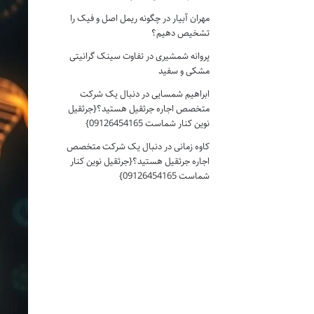
مهران آبیار
در
چگونه ریمل اصل و فیک را
تشخیص دهیم؟
پروانه شمشیری
در
تفاوت سینک گرانیتی
مشکی و سفید
ابراهیم شمسایی
در
دنبال یک شرکت
متخصص اجاره جرثقیل هستید؟{جرثقیل
نوین کنار شماست 09126454165}
کاوه زمانی
در
دنبال یک شرکت متخصص
اجاره جرثقیل هستید؟{جرثقیل نوین کنار
شماست 09126454165}