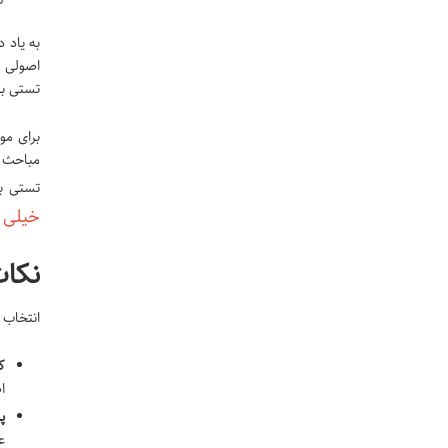
به یاد 
اصولی ک
تستی بر
برای مو
مباحث م
تستی بر
خیلی 
نکات
انتخاب 
ک
ا
پ
ع