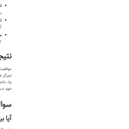
ت
ر
ت
آ
م
ک
نتیج
موفقیت 
تمرکز ع
یاد داش
خود دست
سوال
آیا ب