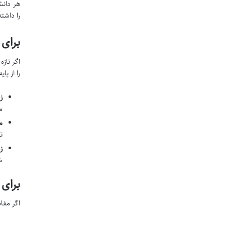
هر دانش
را داشت
برای
اگر تاز
را از پا
ز
م
م
ت
ز
ش
برای 
اگر مفا