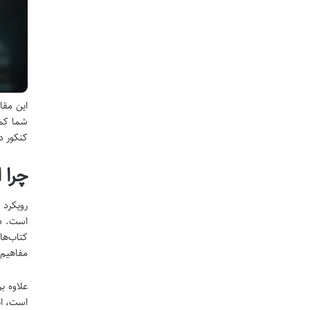
این مقا
شما کمک
کنکور د
چرا 
رویکرد 
است. دی
کتاب‌ها
مفاهیم 
علاوه ب
است، اه