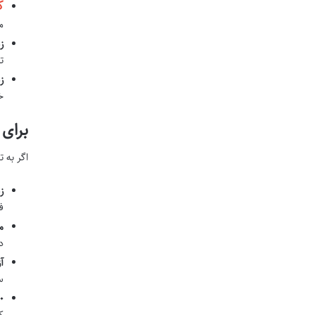
ک
م
ز
ت
ز
خ
برای 
اگر به 
زی
ف
م
د
آ
س
۱۰۰۰ تست جا
ک