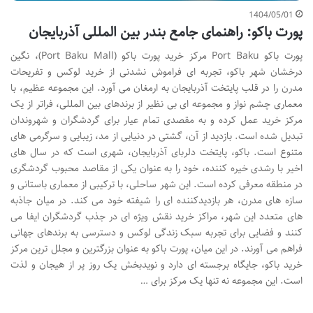
1404/05/01
پورت باکو: راهنمای جامع بندر بین المللی آذربایجان
پورت باکو Port Baku مرکز خرید پورت باکو (Port Baku Mall)، نگین
درخشان شهر باکو، تجربه ای فراموش نشدنی از خرید لوکس و تفریحات
مدرن را در قلب پایتخت آذربایجان به ارمغان می آورد. این مجموعه عظیم، با
معماری چشم نواز و مجموعه ای بی نظیر از برندهای بین المللی، فراتر از یک
مرکز خرید عمل کرده و به مقصدی تمام عیار برای گردشگران و شهروندان
تبدیل شده است. بازدید از آن، گشتی در دنیایی از مد، زیبایی و سرگرمی های
متنوع است. باکو، پایتخت دلربای آذربایجان، شهری است که در سال های
اخیر با رشدی خیره کننده، خود را به عنوان یکی از مقاصد محبوب گردشگری
در منطقه معرفی کرده است. این شهر ساحلی، با ترکیبی از معماری باستانی و
سازه های مدرن، هر بازدیدکننده ای را شیفته خود می کند. در میان جاذبه
های متعدد این شهر، مراکز خرید نقش ویژه ای در جذب گردشگران ایفا می
کنند و فضایی برای تجربه سبک زندگی لوکس و دسترسی به برندهای جهانی
فراهم می آورند. در این میان، پورت باکو به عنوان بزرگترین و مجلل ترین مرکز
خرید باکو، جایگاه برجسته ای دارد و نویدبخش یک روز پر از هیجان و لذت
است. این مجموعه نه تنها یک مرکز برای …