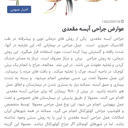
اخبار عمومی
1402/09/18
عوارض جراحی آبسه مقعدی
جراحی آبسه مقعدی یکی از روش های درمانی نوین و پیشرفته در طب
کلاسیک امروزی است. عمل جراحی در بیمارانی که، این عارضه در آنها،
شدت یافته و گسترش پیدا کرده است، مورد استفاده قرار میگیرد. این روش
درمانی، به روش جراحی برش و درناژ معروف است. درناژ به معنای خشک
کردن و تخلیه عفونت می باشد. در این متد معالجه، جراح با انجام یک برش
کوچک در ناحیه آبسه، چرک را تخلیه میکند. و بافت های مرده را برمیدارد.
این عمل معمولاً تحت بی حسی موضعی انجام میشود. و بسته به شدت
بیماری و عمق آبسه، ممکنه نیاز به بستری شدن در بیمارستان و اطاق عمل
هم داشته باشید. در بیش از ۸۰% بیماران که برای جراحی آبسه مقعدی
اقدام می کنند. معمولا از طریق پذیرش در بیمارستان های خصوصی و تحت
عمل بیهوشی انجام می شود. این نوع عمل جراحی معمولا توسط متخصص
و فلوشیپ جراحی کولورکتال انجام می گیرد. ممکنه در همه شهرهای ایران
امکانات عمل جراحی آبسه مقعدی با لیزر یا به روش سنتی وجود نداشته
باشد. اما در شهرهای کوچکتر اگر جراح کولورکتال نباشد. معمولا این گزینه