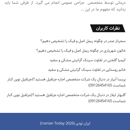
درمانی توسط متخصص جراحی عمومی انجام می گیرد. از طرفی شما باید
بدانید که مفهوم ما در این …
نظرات کاربران
سحرناز صدر
در
چگونه ریمل اصل و فیک را تشخیص دهیم؟
خاتون شهریاری
در
چگونه ریمل اصل و فیک را تشخیص دهیم؟
کیمیا گلخنی
در
تفاوت سینک گرانیتی مشکی و سفید
خانم روستایی
در
تفاوت سینک گرانیتی مشکی و سفید
پریسا آبیار
در
دنبال یک شرکت متخصص اجاره جرثقیل هستید؟{جرثقیل نوین کنار
شماست 09126454165}
گلبهار لیلاز
در
دنبال یک شرکت متخصص اجاره جرثقیل هستید؟{جرثقیل نوین کنار
شماست 09126454165}
ایران تودی (Iranian Today 2026)