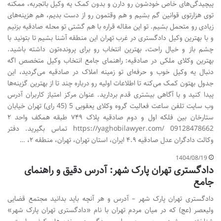
پیچیدگی‌های خاص خودشون رو دارن و بدون کمک یه وکیل باتجربه، ممکنه
توی هزارتوی قوانین گم بشیم و هم وقتمون رو از دست بدیم، هم هزینه‌های
زیادی رو متحمل بشیم. تو این مقاله قراره با هم گشتی تو محله صادقیه بزنیم
و با بهترین وکیل دادگستری در غرب تهران این منطقه آشنا بشیم تا بتونید با
چشم باز و خیال راحت، بهترین انتخاب رو برای پرونده‌تون داشته باشید.
بهترین وکلای ملکی در صادقیه: راهنمای جامع انتخاب وکیل متخصص اگه
دنبال یه وکیل خوب و حرفه‌ای تو زمینه املاک در صادقیه می‌گردید، این
جدول بهتون کمک می‌کنه تا اطلاعات اولیه رو درباره چند تا از بهترین گزینه‌ها
پیدا کنید و با آگاهی بیشتری قدم بردارید. عنوان مرکز امتیاز کاربران آدرس
وب سایت تلفن ساعت فعالیت گروه وکلای یعقوبی 5 (45 رای) تهران خیابان
ستارخان بین فلکه اول و دوم صادقیه پلاک ۷۴۹ طبقه همکف واحد ۲
https://yaghobilawyer.com/ 09128478662 تماس بگیرید. دفتر
وکالت دادگران عدل صادقیه ۴.۹ ایران، استان تهران، تهران، منطقه ۲، …
1404/08/19
دادگستری تهران پارک شهر: آدرس دقیق و راهنمای
جامع
دادگستری تهران پارک شهر – آدرس و هر آنچه باید بدانید مجتمع قضایی
ولیعصر (عج) که در میان مردم تهران با نام «دادگستری تهران پارک شهر»