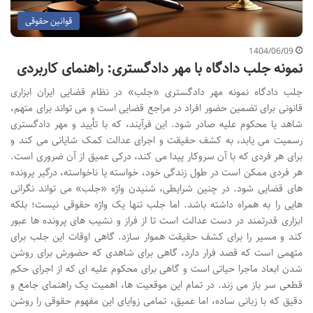
قوانین حقوقی
1404/06/09
نمونه جلب دادگاه با مهر دادگستری: راهنمای کاربردی
جلب دادگاه نمونه مهر دادگستری «جلب» در نظام قضایی ایران ابزاری
قانونی برای تضمین حضور افراد در مراجع قضایی است و می تواند برای متهم،
شاهد یا محکوم علیه صادر شود. این فرآیند، که با تأیید و مهر دادگستری
رسمیت می یابد، به کشف حقیقت و اجرای عدالت کمک شایانی می کند و
برای هر فردی که با آن سروکار پیدا می کند، درکی عمیق از آن ضروری است.
هر فردی ممکن است در طول زندگی خود، خواسته یا ناخواسته، درگیر پرونده
های قضایی شود. در چنین شرایطی، شنیدن واژه «جلب» می تواند نگرانی
هایی را به همراه داشته باشد. اما جلب تنها یک واژه حقوقی نیست؛ بلکه
ابزاری قدرتمند در دست عدالت است تا از فراز و نشیب های پرونده ها عبور
کند و مسیر را برای کشف حقیقت هموار سازد. گاهی اوقات این جلب برای
متهمی است که قصد فرار دارد، گاهی برای شاهدی که حضورش برای روشن
شدن ابعاد ماجرا حیاتی است و گاهی برای محکوم علیه ای که از اجرای حکم
قطعی سر باز می زند. در تمام این موقعیت ها، اهمیت یک راهنمای جامع و
دقیق که با زبانی ساده، اما عمیق، تمامی زوایای این مفهوم حقوقی را روشن