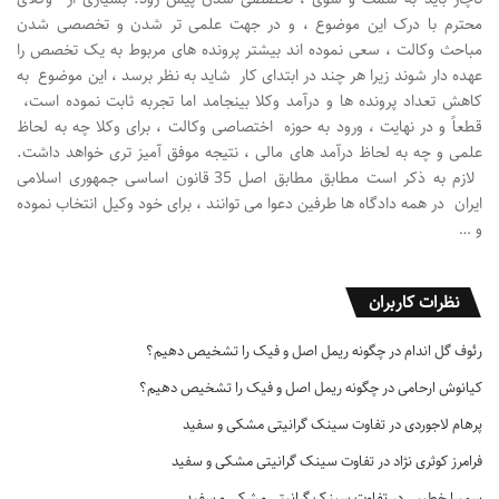
محترم با درک این موضوع ، و در جهت علمی تر شدن و تخصصی شدن
مباحث وکالت ، سعی نموده اند بیشتر پرونده های مربوط به یک تخصص را
عهده دار شوند زیرا هر چند در ابتدای کار شاید به نظر برسد ، این موضوع به
کاهش تعداد پرونده ها و درآمد وکلا بینجامد اما تجربه ثابت نموده است،
قطعاً و در نهایت ، ورود به حوزه اختصاصی وکالت ، برای وکلا چه به لحاظ
علمی و چه به لحاظ درآمد های مالی ، نتیجه موفق آمیز تری خواهد داشت.
لازم به ذکر است مطابق مطابق اصل 35 قانون اساسی جمهوری اسلامی
ایران در همه دادگاه ها طرفین دعوا می توانند ، برای خود وکیل انتخاب نموده
و …
نظرات کاربران
رئوف گل اندام
در
چگونه ریمل اصل و فیک را تشخیص دهیم؟
کیانوش ارحامی
در
چگونه ریمل اصل و فیک را تشخیص دهیم؟
پرهام لاجوردی
در
تفاوت سینک گرانیتی مشکی و سفید
فرامرز کوثری نژاد
در
تفاوت سینک گرانیتی مشکی و سفید
سمیرا خطیبی
در
تفاوت سینک گرانیتی مشکی و سفید