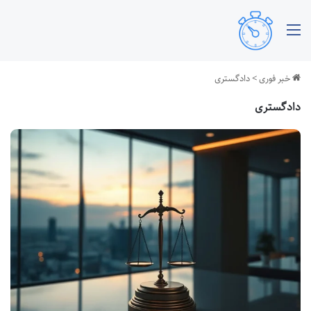
منو
خبر فوری
>
دادگستری
دادگستری