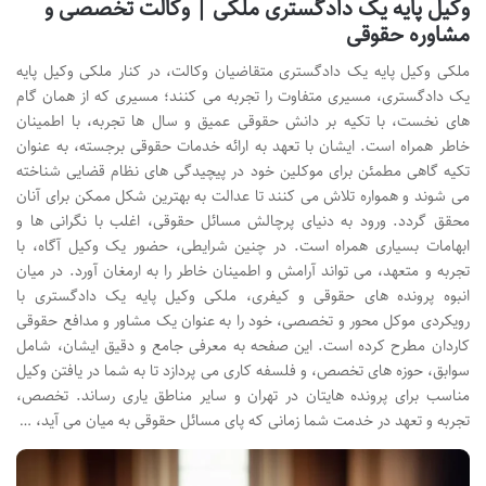
وکیل پایه یک دادگستری ملکی | وکالت تخصصی و
مشاوره حقوقی
ملکی وکیل پایه یک دادگستری متقاضیان وکالت، در کنار ملکی وکیل پایه
یک دادگستری، مسیری متفاوت را تجربه می کنند؛ مسیری که از همان گام
های نخست، با تکیه بر دانش حقوقی عمیق و سال ها تجربه، با اطمینان
خاطر همراه است. ایشان با تعهد به ارائه خدمات حقوقی برجسته، به عنوان
تکیه گاهی مطمئن برای موکلین خود در پیچیدگی های نظام قضایی شناخته
می شوند و همواره تلاش می کنند تا عدالت به بهترین شکل ممکن برای آنان
محقق گردد. ورود به دنیای پرچالش مسائل حقوقی، اغلب با نگرانی ها و
ابهامات بسیاری همراه است. در چنین شرایطی، حضور یک وکیل آگاه، با
تجربه و متعهد، می تواند آرامش و اطمینان خاطر را به ارمغان آورد. در میان
انبوه پرونده های حقوقی و کیفری، ملکی وکیل پایه یک دادگستری با
رویکردی موکل محور و تخصصی، خود را به عنوان یک مشاور و مدافع حقوقی
کاردان مطرح کرده است. این صفحه به معرفی جامع و دقیق ایشان، شامل
سوابق، حوزه های تخصص، و فلسفه کاری می پردازد تا به شما در یافتن وکیل
مناسب برای پرونده هایتان در تهران و سایر مناطق یاری رساند. تخصص،
تجربه و تعهد در خدمت شما زمانی که پای مسائل حقوقی به میان می آید، …