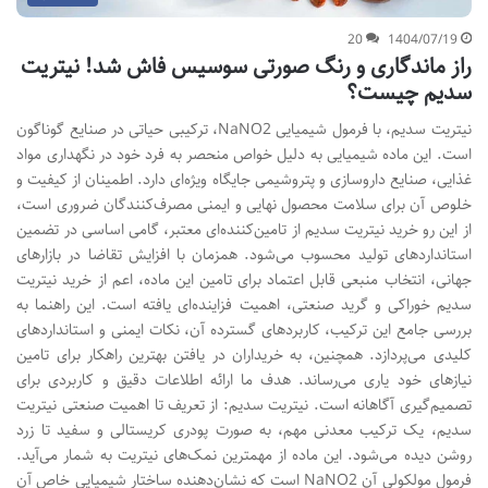
20
1404/07/19
راز ماندگاری و رنگ صورتی سوسیس فاش شد! نیتریت
سدیم چیست؟
نیتریت سدیم، با فرمول شیمیایی NaNO2، ترکیبی حیاتی در صنایع گوناگون
است. این ماده شیمیایی به دلیل خواص منحصر به فرد خود در نگهداری مواد
غذایی، صنایع داروسازی و پتروشیمی جایگاه ویژه‌ای دارد. اطمینان از کیفیت و
خلوص آن برای سلامت محصول نهایی و ایمنی مصرف‌کنندگان ضروری است،
از این رو خرید نیتریت سدیم از تامین‌کننده‌ای معتبر، گامی اساسی در تضمین
استانداردهای تولید محسوب می‌شود. همزمان با افزایش تقاضا در بازارهای
جهانی، انتخاب منبعی قابل اعتماد برای تامین این ماده، اعم از خرید نیتریت
سدیم خوراکی و گرید صنعتی، اهمیت فزاینده‌ای یافته است. این راهنما به
بررسی جامع این ترکیب، کاربردهای گسترده آن، نکات ایمنی و استانداردهای
کلیدی می‌پردازد. همچنین، به خریداران در یافتن بهترین راهکار برای تامین
نیازهای خود یاری می‌رساند. هدف ما ارائه اطلاعات دقیق و کاربردی برای
تصمیم‌گیری آگاهانه است. نیتریت سدیم: از تعریف تا اهمیت صنعتی نیتریت
سدیم، یک ترکیب معدنی مهم، به صورت پودری کریستالی و سفید تا زرد
روشن دیده می‌شود. این ماده از مهمترین نمک‌های نیتریت به شمار می‌آید.
فرمول مولکولی آن NaNO2 است که نشان‌دهنده ساختار شیمیایی خاص آن