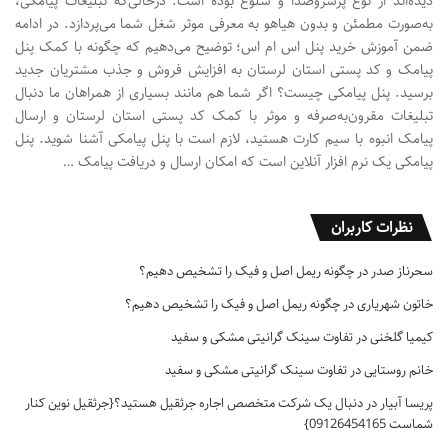
دیده‌اند از نوع پرسروصدا و شلوغ بوده است. درحالی‌که تبلیغات پیامکی،
به‌صورت مطمئن و بدون هیاهو به معرفی موثر شغل شما می‌پردازد. در ادامه
ضمن آموزش خرید پنل اس ام اس؛ توضیح می‌دهیم که چگونه با کمک پنل
پیامک و کد پستی استان لرستان به افزایش فروش و جذب مشتریان جدید
برسید. پنل پیامکی چیست؟ اگر شما هم مانند بسیاری از همراهان ما دنبال
تبلیغات مقرون‌به‌صرفه و موثر با کمک کد پستی استان لرستان و ارسال
پیامک انبوه با سیم کارت هستید، لازم است با پنل پیامکی آشنا شوید. پنل
پیامکی یک نرم افزار آنلاین است که امکان ارسال و دریافت پیامک …
نظرات کاربران
سحرناز صدر
در
چگونه ریمل اصل و فیک را تشخیص دهیم؟
خاتون شهریاری
در
چگونه ریمل اصل و فیک را تشخیص دهیم؟
کیمیا گلخنی
در
تفاوت سینک گرانیتی مشکی و سفید
خانم روستایی
در
تفاوت سینک گرانیتی مشکی و سفید
پریسا آبیار
در
دنبال یک شرکت متخصص اجاره جرثقیل هستید؟{جرثقیل نوین کنار
شماست 09126454165}