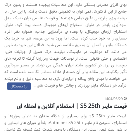
بهای انرژی مصرفی بستگی دارد. این محاسبات پیچیده هستند و بدون درک
جامع از این فاکتورها، نمی توان به تخمینی دقیق دست یافت. با این حال، با
برنامه ریزی و ارزیابی دقیق تمامی هزینه ها و فرصت ها، می توان به یک مدل
سودآوری پایدار در دنیای استخراج ارزهای دیجیتال دست پیدا کرد. دنیای
استخراج ارزهای دیجیتال، با وعده ی درآمدزایی جذاب، همواره نظر افراد
بسیاری را به خود جلب کرده است. اما ورود به این عرصه، تنها به خرید یک
دستگاه ماینر و اتصال آن به برق خلاصه نمی شود. فعالان این حوزه به خوبی
می دانند که موفقیت در ماینینگ، نیازمند درک عمیق از جزئیات فنی،
اقتصادی و حتی قانونی است. از نوسانات قیمت رمزارزها گرفته تا تعرفه های
پیچیده ی برق در کشوری مانند ایران، همگی می توانند بر مسیر سودآوری
تأثیر بگذارند. این مقاله برای آن دسته از علاقه مندانی نگاشته شده است که
می خواهند با دیدی واقع بینانه و ابزارهای لازم، به محاسبه دقیق و واقع بینانه
درآمد هر دستگاه ماینر بپردازند و چالش ها و فرصت های …
ارز دیجیتال
1404/06/29
قیمت ماینر S5 25th | استعلام آنلاین و لحظه ای
قیمت ماینر s5 25th برای بسیاری از علاقه مندان به دنیای رمزارزها و
استخراج، شنیدن نام ماینر Antminer S5 25th، یادآور دوران های ابتدایی و
پر شور بیت کوین است. این دستگاه، با وجود شهرت کمتر نسخه 25 تراهش