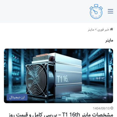
منو
خبر فوری
>
ماینر
ماینر
ارز دیجیتال
1404/08/10
مشخصات ماینر T1 16th – بررسی کامل و قیمت روز