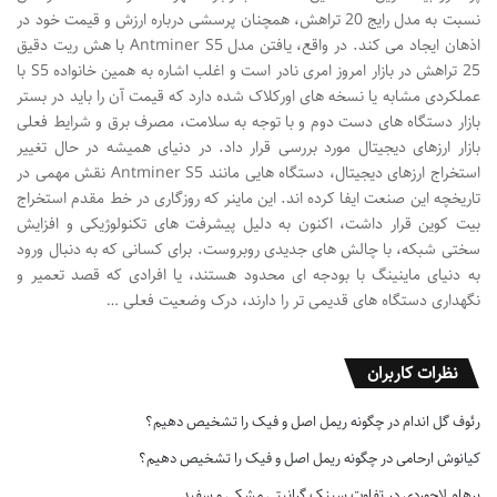
نسبت به مدل رایج 20 تراهش، همچنان پرسشی درباره ارزش و قیمت خود در
اذهان ایجاد می کند. در واقع، یافتن مدل Antminer S5 با هش ریت دقیق
25 تراهش در بازار امروز امری نادر است و اغلب اشاره به همین خانواده S5 با
عملکردی مشابه یا نسخه های اورکلاک شده دارد که قیمت آن را باید در بستر
بازار دستگاه های دست دوم و با توجه به سلامت، مصرف برق و شرایط فعلی
بازار ارزهای دیجیتال مورد بررسی قرار داد. در دنیای همیشه در حال تغییر
استخراج ارزهای دیجیتال، دستگاه هایی مانند Antminer S5 نقش مهمی در
تاریخچه این صنعت ایفا کرده اند. این ماینر که روزگاری در خط مقدم استخراج
بیت کوین قرار داشت، اکنون به دلیل پیشرفت های تکنولوژیکی و افزایش
سختی شبکه، با چالش های جدیدی روبروست. برای کسانی که به دنبال ورود
به دنیای ماینینگ با بودجه ای محدود هستند، یا افرادی که قصد تعمیر و
نگهداری دستگاه های قدیمی تر را دارند، درک وضعیت فعلی …
نظرات کاربران
رئوف گل اندام
در
چگونه ریمل اصل و فیک را تشخیص دهیم؟
کیانوش ارحامی
در
چگونه ریمل اصل و فیک را تشخیص دهیم؟
پرهام لاجوردی
در
تفاوت سینک گرانیتی مشکی و سفید