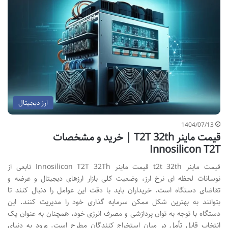
ارز دیجیتال
1404/07/13
قیمت ماینر T2T 32th | خرید و مشخصات
Innosilicon T2T
قیمت ماینر t2t 32th قیمت ماینر Innosilicon T2T 32Th تابعی از
نوسانات لحظه ای نرخ ارز، وضعیت کلی بازار ارزهای دیجیتال و عرضه و
تقاضای دستگاه است. خریداران باید با دقت این عوامل را دنبال کنند تا
بتوانند به بهترین شکل ممکن سرمایه گذاری خود را مدیریت کنند. این
دستگاه با توجه به توان پردازشی و مصرف انرژی خود، همچنان به عنوان یک
انتخاب قابل تأمل در میان استخراج کنندگان مطرح است. ورود به دنیای