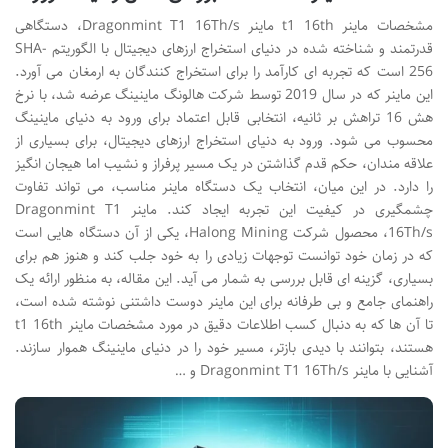
مشخصات ماینر t1 16th ماینر Dragonmint T1 16Th/s، دستگاهی
قدرتمند و شناخته شده در دنیای استخراج ارزهای دیجیتال با الگوریتم SHA-
256 است که تجربه ای کارآمد را برای استخراج کنندگان به ارمغان می آورد.
این ماینر که در سال 2019 توسط شرکت هالونگ ماینینگ عرضه شد، با نرخ
هش 16 تراهش بر ثانیه، انتخابی قابل اعتماد برای ورود به دنیای ماینینگ
محسوب می شود. ورود به دنیای استخراج ارزهای دیجیتال، برای بسیاری از
علاقه مندان، حکم قدم گذاشتن در یک مسیر پرفراز و نشیب اما هیجان انگیز
را دارد. در این میان، انتخاب یک دستگاه ماینر مناسب، می تواند تفاوت
چشمگیری در کیفیت این تجربه ایجاد کند. ماینر Dragonmint T1
16Th/s، محصول شرکت Halong Mining، یکی از آن دستگاه هایی است
که در زمان خود توانست توجهات زیادی را به خود جلب کند و هنوز هم برای
بسیاری، گزینه ای قابل بررسی به شمار می آید. این مقاله، به منظور ارائه یک
راهنمای جامع و بی طرفانه برای این ماینر دوست داشتنی نوشته شده است،
تا آن ها که به دنبال کسب اطلاعات دقیق در مورد مشخصات ماینر t1 16th
هستند، بتوانند با دیدی بازتر، مسیر خود را در دنیای ماینینگ هموار سازند.
آشنایی با ماینر Dragonmint T1 16Th/s و …