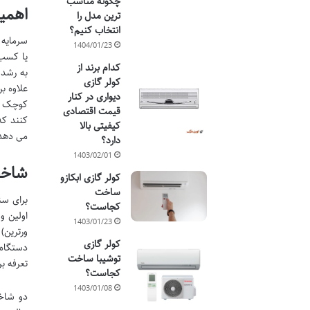
چگونه مناسب
اهمی
ترین مدل را
انتخاب کنیم؟
سرمایه 
1404/01/23
یا کسب 
کدام برند از
به رشد 
کولر گازی
علاوه ب
دیواری در کنار
کوچک ام
قیمت اقتصادی
کنند که
کیفیتی بالا
می دهد
دارد؟
1403/02/01
شاخص
کولر گازی ابکازو
ساخت
برای سن
کجاست؟
اولین و
1403/01/23
کولر گازی
دستگاه 
توشیبا ساخت
تعرفه ب
کجاست؟
1403/01/08
دو شاخ