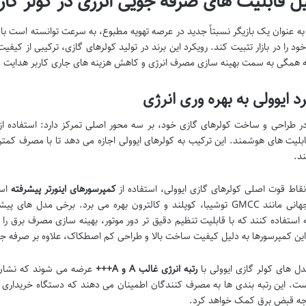
ل قابلیت های صرفه جویی انرژی در کولر گاز
 به عنوان یک بازیگر نسبتاً جدید در عرصه تهویه مطبوع، به سرعت توانسته است با تم
خود را در بازار تثبیت کند. رویکرد این برند در تولید کولرهای گازی، ترکیبی از 
همگی به سمت بهینه سازی مصرف انرژی و کاهش هزینه های جاری کاربر هدایت 
د ایوولی به بهره وری انرژی
در طراحی و ساخت کولرهای گازی خود، بر سه محور اصلی تمرکز دارد: استفاده از 
ابلیت های هوشمند. این ترکیب به کولرهای ایوولی اجازه می دهد تا با مصرف کمتر
ند.
نقاط قوت اصلی کولرهای گازی ایوولی، استفاده از
کمپرسورهای اینورتر پیشرفته
است
معتبر جهانی مانند GMCC توشیبا، کوپلند و کالترون بهره می برد. برخی مدل
 استفاده کنند که با قابلیت تنظیم دقیق تر دور موتور، بهینه سازی مصرف برق را 
این کمپرسورها به دلیل کیفیت ساخت بالا و طراحی کم اصطکاک، علاوه بر صرفه جویی
ل های کولر گازی ایوولی با
رتبه انرژی غالب A و A+++
عرضه می شوند که نشان ده
ست. این رتبه بندی ها به مصرف کنندگان اطمینان می دهند که دستگاه خریداری ش
جه قبض برق کمک خواهد کرد.