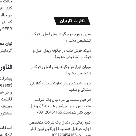
حالت سر
نظرات کاربران
که تنها
SEER و SCOP مناسب با توجه به نیازهای سرمایش و گرمایش فصلی اهمیت دارد.
سپهر یاوری
در
چگونه ریمل اصل و فیک را
تشخیص دهیم؟
توان مص
گرمایش 
میلاد خوش قلب
در
چگونه ریمل اصل و
فیک را تشخیص دهیم؟
فناو
مهران آبیار
در
چگونه ریمل اصل و فیک را
تشخیص دهیم؟
پیشرفت 
پروانه شمشیری
در
تفاوت سینک گرانیتی
(Variable Speed Compressor)
مشکی و سفید
و در هر
قابلیت 
ابراهیم شمسایی
در
دنبال یک شرکت
متخصص اجاره جرثقیل هستید؟{جرثقیل
مصرف بر
نوین کنار شماست 09126454165}
بیشتری 
کاوه زمانی
در
دنبال یک شرکت متخصص
استفاده
اجاره جرثقیل هستید؟{جرثقیل نوین کنار
شماست 09126454165}