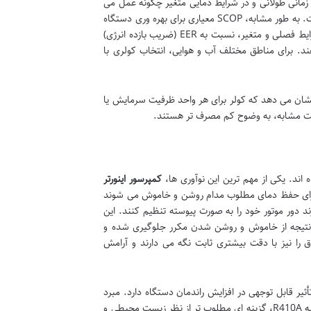
مانی طولانی و در شرایط دمایی متغیر چگونه عمل می
کند. هر چه مقدار SEER بالاتر باشد، راندمان سرمایشی و صرفه جویی در انرژی بیشتر است. به طور مشابه، SCOP معیاری برای بهره وری دستگاه
در حالت گرمایش در طول یک فصل کامل است. این دو ضریب به دلیل در نظر گرفتن شرایط فصلی و متغیر، نسبت به EER (ضریب بازده انرژی)
ند. برای مناطق مختلف آب و هوایی، انتخاب کولری با
نشان می دهد که کولر برای هر واحد ظرفیت سرمایش یا
یت مشابه، به وضوح کم مصرف تر هستند.
اند. یکی از مهم ترین این نوآوری ها،
کمپرسور اینورتر
ف کمپرسورهای دور ثابت (On/Off) که برای حفظ دمای مطلوب مدام روشن و خاموش می شوند
د دور موتور خود را به صورت پیوسته تنظیم کنند. این
ر نتیجه از خاموش و روشن شدن مکرر جلوگیری شده و
 را نیز با دقت بیشتری ثابت نگه می دارند و آرامش
R410 و به ویژه R32 نیز تأثیر قابل توجهی در افزایش راندمان دستگاه دارد. مبرد
R32 به دلیل خواص ترمودینامیکی بهتر و پتانسیل گرمایش جهانی (GWP) پایین تر نسبت به R410A، گزینه ای مطلوب تر از نظر زیست محیطی و