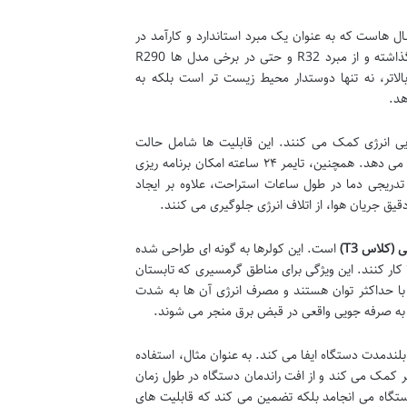
اده می کند. مبرد R410A سال هاست که به عنوان یک مبرد استاندارد و کارآمد در
صنعت تهویه مطبوع شناخته می شود. اما نسل جدید کولرهای گازی ایوولی پا را فراتر گذاشته و از مبرد R32 و حتی در برخی مدل ها R290
مودینامیکی بالاتر، نه تنها دوستدار محیط زیست تر است بلکه به
هد.
 انرژی کمک می کنند. این قابلیت ها شامل حالت
اقتصادی (Evvoli Smart ECO Mode) است که با تنظیمات بهینه، مصرف برق را کاهش می دهد. همچنین، تایمر ۲۴ ساعته امکان برنامه ریزی
ریجی دما در طول ساعات استراحت، علاوه بر ایجاد
قیق جریان هوا، از اتلاف انرژی جلوگیری می کنند.
(کلاس T3)
است. این کولرها به گونه ای طراحی شده
درجه سانتی گراد) نیز با راندمان بالا کار کنند. این ویژگی برای مناطق گرمسیری که تابستان
د با حداکثر توان هستند و مصرف انرژی آن ها به شدت
بلندمدت دستگاه ایفا می کند. به عنوان مثال، استفاده
رتر کمک می کند و از افت راندمان دستگاه در طول زمان
ستگاه می انجامد بلکه تضمین می کند که قابلیت های