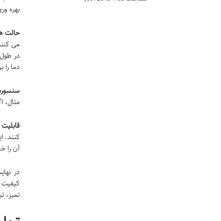
بهره ور
حالت ها
دما را 
سنسوره
مثال، ا
قابلیت های ار
کنند. ا
آن را خ
در نها
کیفیت ه
تمیز، ت