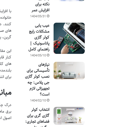
نکته برای
افزایش عمر
با افزا
1404/05/31
خانواده
کنند. در
عیب یابی
های صرف
مشکلات رایج
گرین، یو
کولر گازی
پاناسونیک |
راهنمای کامل
این مقا
1404/05/10
کنار قا
های کلی
نیازهای
بلندمدت
تأسیساتی برای
نصب کولر گازی
برای ان
جی پلاس: چه
تجهیزاتی لازم
مبان
است؟
1404/02/10
درک چگو
انتخاب کولر
برق ماه
گازی گری برای
اصول اس
فضاهای تجاری: