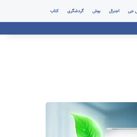
ل جی
اجنرال
بوش
گردشگری
کتاب