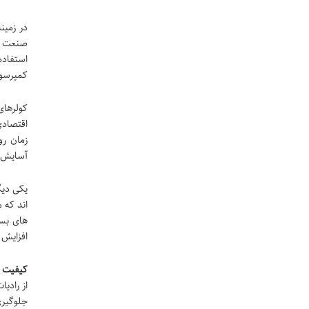
در زمینه
کمپرسور
کولرهای
زمان رو
آسایش، 
یکی دیگ
های بسی
افزایش می یابد، در حالی 
کیفیت س
از رادی
جلوگیری