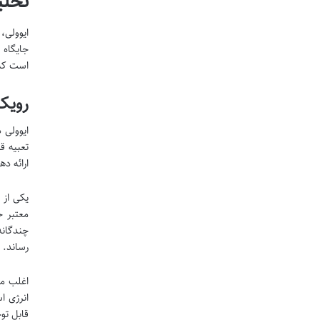
تحلی
ایوولی،
جایگاه 
است که 
رویکر
ایوولی 
تعبیه ق
ارائه ده
یکی از 
چندگانه
رساند. 
اغلب مد
انرژی ا
قابل تو