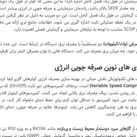
مایش در طول یک فصل کامل اشاره دارد؛ به این معنی که کولر در طول یک دوره ز
 در یک نقطه عملیاتی ثابت اندازه گیری می شود، اطلاعات جامع تری ارائه می ده
رفی (وات/کیلووات)
نیز مستقیماً با مصرف برق دستگاه در ارتباط است. این عدد 
خود، چه میزان برق مصرف می کند. دستگاه هایی با توان مصرفی کمتر برای ظرف
ری های نوین صرفه جویی انرژی
های تکنولوژیکی نقش حیاتی در بهینه سازی مصرف انرژی کولرهای گازی ایفا کرده 
است. برخلا
 بار روشن شدن، پیک مصرف برق بالایی ایجاد می کنند، کمپرسورهای اینورتر قادرن
باعث می شود کمپرسور با حداقل توان لازم برای حفظ دمای دلخواه کار کند، د
ق به طرز چشمگیری کاهش می یابد. اینورترها علاوه بر صرفه جویی، دمای اتاق
را فراهم می کنند.
 از
گازهای مبرد دوستدار محیط زیست و پربازده
مانند A