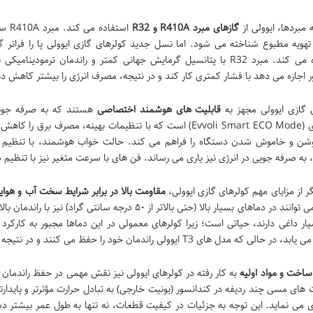
 مبردها، ایوولی از
گازهای مبرد R410A و R32
استف
استفاده می کند. مبرد R32 با پتانسیل گرمایش جهانی کمتر و راندمان تر
 اجازه می دهد با فشار کمتری کار کند و در نتیجه، مصرف انرژی را بیشتر کاهش د
 گازی ایوولی مجهز به
قابلیت های هوشمند اختصاصی
هستند که به صرفه جویی
شن و خاموش شدن دستگاه را فراهم می کند. حالت خواب هوشمند، با تنظیم تد
به صرفه جویی در انرژی نیز یاری می رساند. فن های با سرعت متغیر نیز با تنظیم د
ر از مزایای مهم کولرهای گازی ایوولی،
مقاومت بالا در برابر شرایط سخت آب و هوایی 
اند که می توانند در دماهای بسیار بالا (حتی بالاتر از ۵۰ 
ار داغی دارند، حیاتی است؛ زیرا کولرهای معمولی در این دماها مجبور به کارکر
که مدل های T3 ایوولی راندمان خود را حفظ می کنند و در نتیجه به صرفه جویی واقعی در قبض برق منجر می شوند.
اخت و مواد اولیه
به کار رفته در کولرهای ایوولی نیز نقش مهمی در حفظ راندمان 
ات های مسی چند ردیفه در کندانسور (یونیت خارجی) به تبادل حرارت مؤثرتر و پایدا
 می نماید. این توجه به جزئیات در کیفیت قطعات، نه تنها به طول عمر بیشتر د