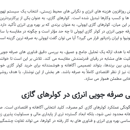
یش روزافزون هزینه های انرژی و نگرانی های محیط زیستی، انتخاب یک سیستم تهو
 ها و کسب وکارها تبدیل شده است. کولرهای گازی، به عنوان یکی از پرکاربردت
 این میان، کولرهای گازی ایوولی، به عنوان برندی که بر بهره وری انرژی تأکید دارد،
ه جویی انرژی در کولر گازی ایوولی تا چه حد مؤثر است و چگونه در مقایسه با سا
نیوا و ایران رادیاتور قرار می گیرد؟ آیا می توان گفت ایوولی به صرفه ترین گزینه اس
له با هدف ارائه یک تحلیل جامع و عمیق، به بررسی دقیق فناوری های صرفه جویی ان
بلیت های مشابه در رقبای قدرتمندش مقایسه می کند. تلاش بر این است تا خوانند
دی بین برندها، بتواند تصمیمی آگاهانه و هوشمندانه برای خرید کولر گازی خود ب
 نیز از نظر اقتصادی کاملاً به صرفه باشد. هر بخش از این نوشتار، با هدف روش
تخابی مطمئن هموار می سازد.
ی صرفه جویی انرژی در کولرهای گازی
نگی عملکرد کولرهای گازی کم مصرف، کلید انتخابی آگاهانه و اقتصادی است. صر
انه محدود نمی شود، بلکه ابعاد گسترده تری از پایداری مالی و مسئولیت پذیری ز
اسی بهره وری انرژی و فناوری های به کار رفته در کولرها، می تواند تفاوت چشمگیر