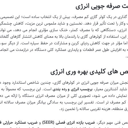
ت صرفه جویی انرژی
گذاری در یک کولر گازی کم مصرف، بیش از یک انتخاب ساده است؛ این تصمیمی ا
وکار را تحت تأثیر قرار دهد. نخستین و شاید ملموس ترین مزیت، کاهش چشمگیر ه
انرژی، دستگاهی که با مصرف کمتر، خنک سازی مؤثری انجام می دهد، می تواند 
ر این، استفاده از کولرهای گازی با راندمان بالا به معنای کاهش انتشار گازهای گل
ا مؤثر در جهت کاهش ردپای کربن و مشارکت در حفظ سیاره است. از دیگر سو، د
 به افزایش طول عمر قطعات و پایداری عملکرد کلی دستگاه در درازمدت می انجامد،
.
 های کلیدی بهره وری انرژی
جش میزان صرفه جویی انرژی در کولرهای گازی، چندین شاخص استاندارد وجود دا
 شاید آشناترین معیار،
برچسب انرژی و رده بندی
کم مصرف تر است. تفسیر این برچسب به سادگی بیانگر میزان مصرف سالانه انر
رق منطقه، هزینه تقریبی سالانه را تخمین زد.
ص فنی مهم دیگر،
ضریب بازده انرژی فصلی (SEER)
و
ضریب عملکرد حرارتی فصلی 