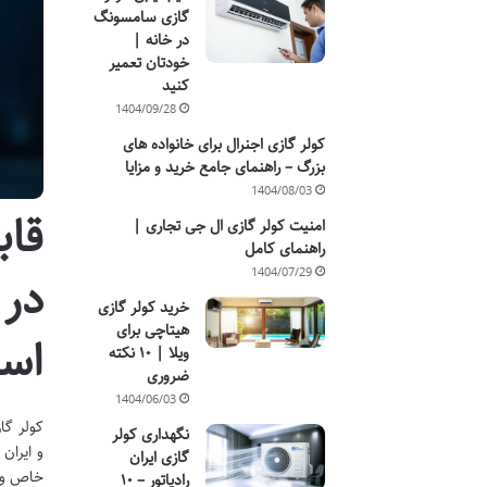
گازی سامسونگ
در خانه |
خودتان تعمیر
کنید
1404/09/28
کولر گازی اجنرال برای خانواده های
بزرگ – راهنمای جامع خرید و مزایا
1404/08/03
قاب
امنیت کولر گازی ال جی تجاری |
راهنمای کامل
1404/07/29
در 
خرید کولر گازی
هیتاچی برای
اس
ویلا | ۱۰ نکته
ضروری
1404/06/03
کولر گا
نگهداری کولر
و ایران
گازی ایران
خاص و ا
رادیاتور – ۱۰