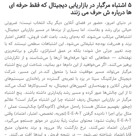
۵ اشتباه مرگبار در بازاریابی دیجیتال که فقط حرفه ای
ها درباره ش حرف می زنند
در دنیای امروز، حضور در فضای آنلاین دیگر یک انتخاب نیست؛ ضرورتی
حیاتی برای رشد و بقاست. اما بسیاری از برندها در مسیر بازاریابی دیجیتال،
اشتباهاتی مرتکب می‌شوند که به‌جای رشد، باعث افت فروش، کاهش اعتبار
برند و هدررفت بودجه تبلیغاتی می‌شود. این اشتباهات سطحی نیستند که با
چند تغییر جزئی حل شوند؛ بلکه در عمق استراتژی، نگرش و برنامه‌ریزی
نهفته‌اند — خطاهایی که تنها حرفه‌ای‌ها آن‌ها را می‌شناسند و از تکرارشان
پرهیز می‌کنند. اگر می‌خواهید از این دام‌ها دور بمانید، شناخت این پنج اشتباه
مرگبار می‌تواند مسیر موفقیت شما را متحول کند.در این مسیر، شرکت
دیجیتال مارکتینگ سپتا در یزد با تجربه‌ی گسترده در راه‌اندازی سیستم‌های
فروش آنلاین و بهینه‌سازی کمپین‌های دیجیتال، به کسب‌وکارها کمک می‌کند
تا از این چالش‌ها عبور کرده و مسیر رشد پایدارتری داشته باشند. پنج اشتباه
مرگبار در بازاریابی دیجیتال ردیف اشتباه چرا این اشتباه مرگبار است؟ علائم
(چطور بفهمیم مشکل هست) راه‌حل حرفه‌ای (گام‌به‌گام) چک‌لیست عملی /
مثال برای اجرا ۱ نادیده گرفتن E-E-A-T (تجربه، تخصص، اعتبار، اعتماد) وقتی
E-E-A-T رعایت نشود: محتوای سایت رتبهٔ بدتری در موتور جستجو می‌گیرد،
کاربران اعتماد نمی‌کنند، نرخ بازگشت بالا می‌رود و برند به‌عنوان منبع
قابل‌اعتماد شناخته نمی‌شود — در نتیجه فروش و لیدها افت می‌کنند. –