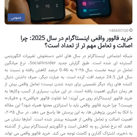
عمومی
1404/07/20
خرید فالوور واقعی اینستاگرام در سال 2025: چرا
اصالت و تعامل مهم تر از تعداد است؟
شبکه اجتماعی اینستاگرام در سال های اخیر دستخوش تغییرات الگوریتمی
گسترده ای شده است. طبق گزارش جدید SocialInsider، نرخ میانگین
تعامل در نیمه نخست سال ۲۰۲۵ به 0.46 درصد کاهش یافته و نسبت به
سال قبل 24.5 درصد افت کرده است. به عبارت دیگر، صرف داشتن دنبال
کننده های زیاد دیگر تضمینی برای دیده شدن نیست؛ تعامل واقعی بیش از
هر زمان دیگری اهمیت یافته است. در این میان، بسیاری از کسب وکارها به
خرید فالوور اینستاگرام روی می آورند؛ اما تفاوت فالوور «واقعی» و «فیک»
چیست؟ چرا خرید فالوور واقعی باید با استراتژی محتوا همراه شود؟ این مقاله
با اتکا به آخرین پژوهش ها، به این پرسش ها پاسخ می دهد. در سال ۲۰۲۵،
اهمیت اصالت و تعامل واقعی از همیشه بیشتر شده است. آمارها نشان می
دهند که نرخ تعامل رو به کاهش است و الگوریتم اینستاگرام بیش از گذشته
به ذخیره، اشتراک گذاری و کامنت توجه می کند. خرید فالوور واقعی می تواند