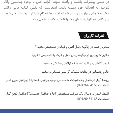
در مسیر پیشرفت باشند و باعث شوند افراد، حتی با وجود پتانسیل بالا،
نتوانند به اهداف خود دست یابند. اینجاست که نقش کتاب هایی مانند
«خرده فروشی برای بازاریابان شبکه ای» نوشته تام شرایتر، برجسته می شود.
این کتاب نه تنها به عنوان یک راهنما، بلکه به عنوان یک …
نظرات کاربران
سحرناز صدر
در
چگونه ریمل اصل و فیک را تشخیص دهیم؟
خاتون شهریاری
در
چگونه ریمل اصل و فیک را تشخیص دهیم؟
کیمیا گلخنی
در
تفاوت سینک گرانیتی مشکی و سفید
خانم روستایی
در
تفاوت سینک گرانیتی مشکی و سفید
پریسا آبیار
در
دنبال یک شرکت متخصص اجاره جرثقیل هستید؟{جرثقیل نوین کنار
شماست 09126454165}
گلبهار لیلاز
در
دنبال یک شرکت متخصص اجاره جرثقیل هستید؟{جرثقیل نوین کنار
شماست 09126454165}