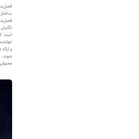
فصل‌بند
ساختار 
فصل‌بند
نگارش ی
است که
خواننده
و ارائه
شوند. د
محتوایی