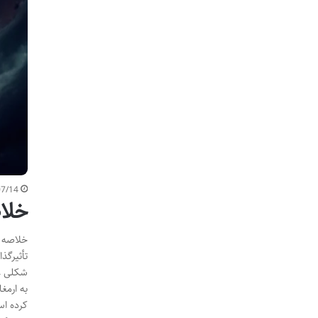
07/14
خلا
خلاصه ک
تأثیرگذ
شکلی غی
به ارمغ
کرده اس