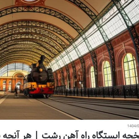
1404/
خچه ایستگاه راه آهن رشت | هر آنچه با