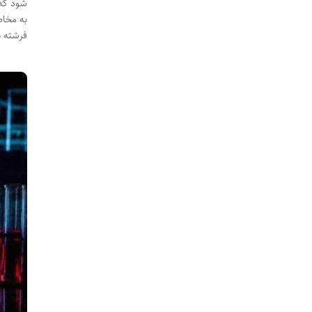
شود که 
به مخاط
فرشته ه