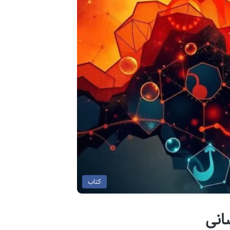
کتاب
انی