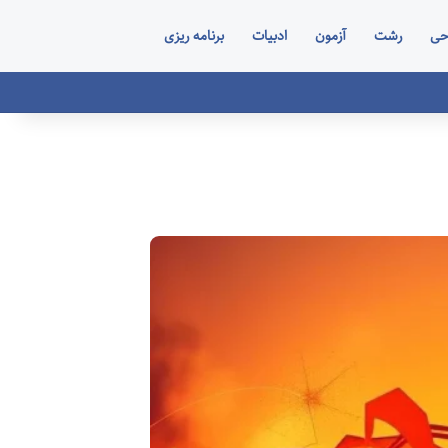
حی
رشت
آزمون
ادبیات
برنامه ریزی