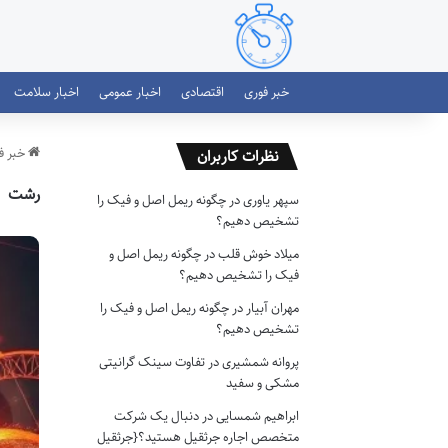
خبر فوری
اقتصادی
اخبار عمومی
اخبار سلامت
خبر ف
نظرات کاربران
رشت
سپهر یاوری
در
چگونه ریمل اصل و فیک را
تشخیص دهیم؟
میلاد خوش قلب
در
چگونه ریمل اصل و
فیک را تشخیص دهیم؟
مهران آبیار
در
چگونه ریمل اصل و فیک را
تشخیص دهیم؟
پروانه شمشیری
در
تفاوت سینک گرانیتی
مشکی و سفید
ابراهیم شمسایی
در
دنبال یک شرکت
متخصص اجاره جرثقیل هستید؟{جرثقیل