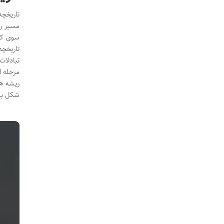
تاریخچه
مسیر ری
سوی کری
تاریخچه
تبادلات
مرحله ا
ریشه ها
شکل بگی