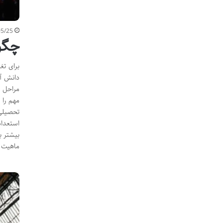
05/25
چگون
برای تغ
دانش آم
مراحل و
مهم را 
تحصیلی 
استعداد
بیشتر ب
ماهیت 