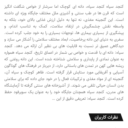
کنجد سیاه کنجد سیاه، دانه ای کوچک اما سرشار از خواص شگفت انگیز
است که قرن ها در طب سنتی و آشپزی ملل مختلف جایگاه ویژه ای داشته
است. این گنجینه مغذی، نه تنها به دلیل ارزش غذایی بالای خود، بلکه به
واسطه نقش چشمگیرش در ارتقاء سلامت، کمک به تناسب اندام، و
پیشگیری از بسیاری بیماری ها، توجهات بسیاری را به خود جلب کرده است.
سفری به دنیای این دانه پرخاصیت، ابعاد مختلف سلامتی را آشکار می سازد و
دیدگاهی عمیق تر نسبت به قابلیت های بی نظیر آن ارائه می دهد. کنجد
سیاه: دانه ای با قدمت و خواص بی شمار در اعماق تاریخ، کنجد سیاه همواره
به عنوان نمادی از پایداری و سلامتی شناخته شده است. این دانه روغنی که
ریشه هایی کهن در تمدن های باستانی دارد، از دیرباز در فرهنگ های گوناگون
آسیایی و آفریقایی مورد ستایش قرار گرفته است. ظاهر کوچک و سیاه آن،
گنجینه ای از مواد مغذی و ترکیبات فعال را در خود جای داده که برای سلامتی
بدن انسان حیاتی تلقی می شوند. از آشپزخانه های سنتی گرفته تا آزمایشگاه
های مدرن، کنجد سیاه همچنان جایگاه خود را به عنوان یک سوپرفود حفظ
کرده است. کنجد سیاه: تعریفی دقیق از این …
نظرات کاربران