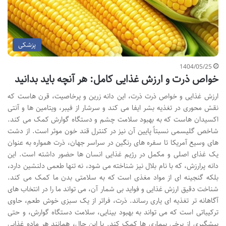
پزشکی
1404/05/25
خواص ذرت و ارزش غذایی کامل: هر آنچه باید بدانید
ارزش غذایی و خواص ذرت ذرت، این دانه زرین و پرخاصیت، قرن هاست که
نقش محوری در تغذیه بشر ایفا می کند و سرشار از فیبر، ویتامین ها و آنتی
اکسیدان هاست که به بهبود سلامت چشم و دستگاه گوارش کمک می کند.
شاخص گلیسمی نسبتاً پایین آن نیز در کنترل قند خون موثر است. از دشت
های وسیع آمریکا تا سفره های رنگین در سراسر جهان، ذرت همواره به عنوان
یک غذای اصلی و مکمل در رژیم غذایی انسان ها حضور داشته است. این
دانه پرارزش، که با نام بلال نیز شناخته می شود، نه تنها طعمی دلنشین دارد،
بلکه گنجینه ای از مواد مغذی است که به سلامتی بدن ما کمک می کند.
شناخت دقیق ارزش غذایی و فواید بی شمار آن، می تواند ما را در انتخاب های
آگاهانه تر تغذیه ای یاری رساند. ذرت، فراتر از یک سبزی خوش طعم، حاوی
ترکیباتی است که می تواند به بهبود بینایی، سلامت دستگاه گوارش، و حتی
پیشگیری از برخی بیماری ها کمک کند. با این حال، همانند هر ماده غذایی