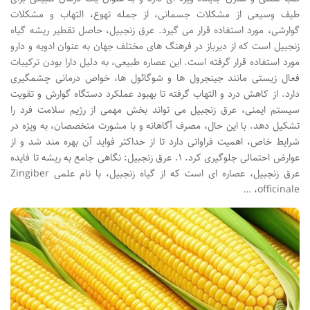
طیف وسیعی از مشکلات جسمانی، از جمله تهوع، التهاب و مشکلات
گوارشی، مورد استفاده قرار می گیرد. عرق زنجبیل، حاصل تقطیر ریشه گیاه
زنجبیل است که از دیرباز در فرهنگ های مختلف جهان به عنوان ادویه و دارو
مورد استفاده قرار گرفته است. این عصاره طبیعی، به دلیل دارا بودن ترکیبات
فعال زیستی مانند جینجرول ها و شوگائول ها، خواص درمانی چشمگیری
دارد. از کاهش درد و التهاب گرفته تا بهبود عملکرد دستگاه گوارش و تقویت
سیستم ایمنی، عرق زنجبیل می تواند بخش مهمی از رژیم سلامت فرد را
تشکیل دهد. با این حال، مصرف آگاهانه و با مشورت متخصصان، به ویژه در
شرایط خاص، اهمیت فراوانی دارد تا از حداکثر فواید آن بهره مند شد و از
عوارض احتمالی جلوگیری کرد. ۱. عرق زنجبیل: نگاهی جامع به ریشه تا فایده
عرق زنجبیل، عصاره ای است که از گیاه زنجبیل، با نام علمی Zingiber
officinale، …