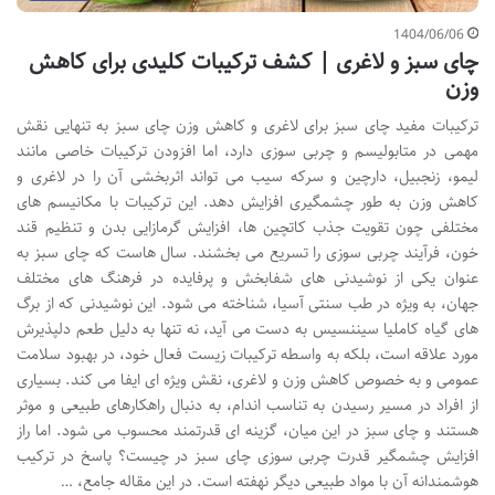
1404/06/06
چای سبز و لاغری | کشف ترکیبات کلیدی برای کاهش
وزن
ترکیبات مفید چای سبز برای لاغری و کاهش وزن چای سبز به تنهایی نقش
مهمی در متابولیسم و چربی سوزی دارد، اما افزودن ترکیبات خاصی مانند
لیمو، زنجبیل، دارچین و سرکه سیب می تواند اثربخشی آن را در لاغری و
کاهش وزن به طور چشمگیری افزایش دهد. این ترکیبات با مکانیسم های
مختلفی چون تقویت جذب کاتچین ها، افزایش گرمازایی بدن و تنظیم قند
خون، فرآیند چربی سوزی را تسریع می بخشند. سال هاست که چای سبز به
عنوان یکی از نوشیدنی های شفابخش و پرفایده در فرهنگ های مختلف
جهان، به ویژه در طب سنتی آسیا، شناخته می شود. این نوشیدنی که از برگ
های گیاه کاملیا سیننسیس به دست می آید، نه تنها به دلیل طعم دلپذیرش
مورد علاقه است، بلکه به واسطه ترکیبات زیست فعال خود، در بهبود سلامت
عمومی و به خصوص کاهش وزن و لاغری، نقش ویژه ای ایفا می کند. بسیاری
از افراد در مسیر رسیدن به تناسب اندام، به دنبال راهکارهای طبیعی و موثر
هستند و چای سبز در این میان، گزینه ای قدرتمند محسوب می شود. اما راز
افزایش چشمگیر قدرت چربی سوزی چای سبز در چیست؟ پاسخ در ترکیب
هوشمندانه آن با مواد طبیعی دیگر نهفته است. در این مقاله جامع، …