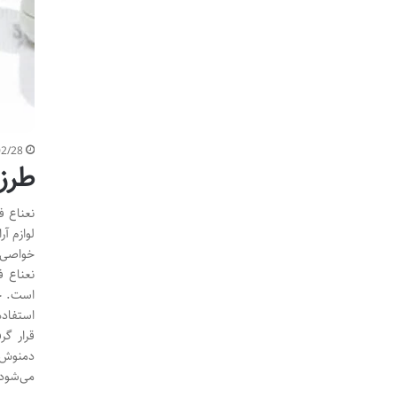
02/28
طرز 
نعناع ف
لوازم آ
خواصی ب
نعناع ف
است. خ
استفاده
قرار گر
دمنوش ن
می‌شود 