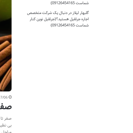
شماست 09126454165}
گلبهار لیلاز
در
دنبال یک شرکت متخصص
اجاره جرثقیل هستید؟{جرثقیل نوین کنار
شماست 09126454165}
07/06
صفر
صفر تا 
بی نظیر
مراحل ت