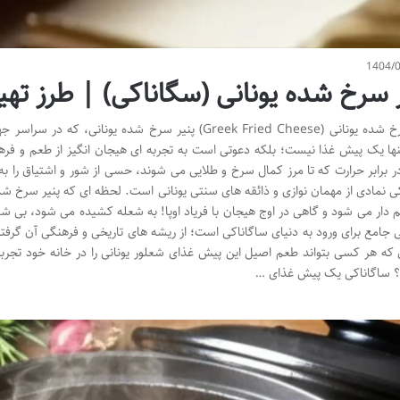
1404/
 سرخ شده یونانی (سگاناکی) | طرز ته
ها یک پیش غذا نیست؛ بلکه دعوتی است به تجربه ای هیجان انگیز از طعم و فرهنگ
ر برابر حرارت که تا مرز کمال سرخ و طلایی می شوند، حسی از شور و اشتیاق را به 
ی نمادی از مهمان نوازی و ذائقه های سنتی یونانی است. لحظه ای که پنیر سرخ شده ب
م دار می شود و گاهی در اوج هیجان با فریاد اوپا! به شعله کشیده می شود، بی ش
ی جامع برای ورود به دنیای ساگاناکی است؛ از ریشه های تاریخی و فرهنگی آن گرفته 
 که هر کسی بتواند طعم اصیل این پیش غذای شعلور یونانی را در خانه خود تجربه
ساگاناکی یک پیش غذای …