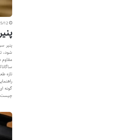
05/12
پنیر
شود، تن
مقاوم د
ساگاناک
تازه طع
راهنمای
گونه ای
چیست؟ 