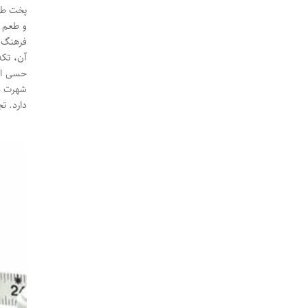
پخت طو
و طعم د
فرهنگ غ
آن، تکه
حسی اس
شهرت دا
دارد. 