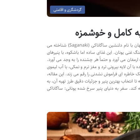
گردشگری و اقامتی
یه کامل و خوشمزه
پنیر سرخ شده یونانی (Greek Fried Cheese) پنیر سرخ شده یونانی، که در سراسر جهان با نام دلنشین ساگاناکی (Saganaki) شناخته می
 غنی یونان. این غذای ساده اما باشکوه، با پنیرهای
ارمغان می آورد و حتماً هر چشنده را به وجد می آورد.
ا آن لایه بیرونی ترد و مغز نرم و نمکی، با آب لیموی
ک خاطره ای فراموش نشدنی را رقم می زند. این مقاله،
تا انتخاب بهترین پنیر و جزئیات دقیق طرز تهیه آن، به
 کند. سفر به دنیای پنیر سرخ شده یونانی: ساگاناکی