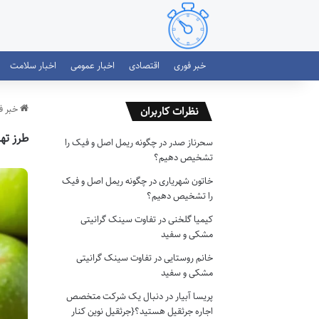
خبر فوری
اقتصادی
اخبار عمومی
اخبار سلامت
خبر ف
نظرات کاربران
طرز تهی
سحرناز صدر
در
چگونه ریمل اصل و فیک را
تشخیص دهیم؟
خاتون شهریاری
در
چگونه ریمل اصل و فیک
را تشخیص دهیم؟
کیمیا گلخنی
در
تفاوت سینک گرانیتی
مشکی و سفید
خانم روستایی
در
تفاوت سینک گرانیتی
مشکی و سفید
پریسا آبیار
در
دنبال یک شرکت متخصص
اجاره جرثقیل هستید؟{جرثقیل نوین کنار