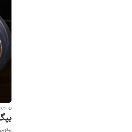
05/04
بیگوس (Bigos) چیست؟ |