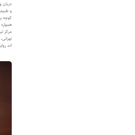
دربان و
و طبیعی
کوچه پس
همواره 
مرکز تپ
تهرانی،
اند روا