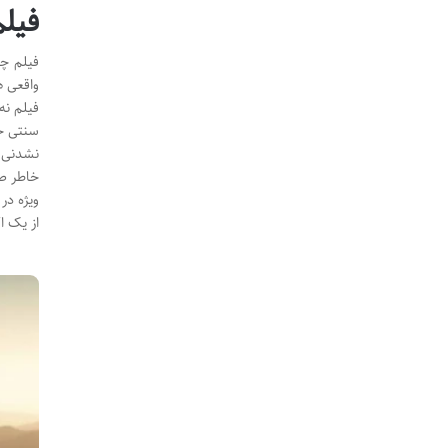
فیلم بی باک (s
واقعی ه
فیلم نه
سنتی جت
خاطر صح
ویژه در
از یک ا