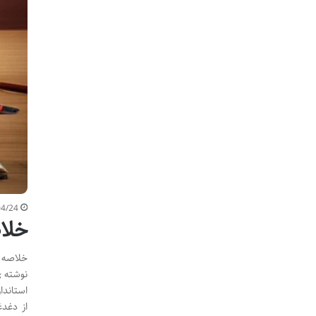
04/24
خلا
خلاصه ک
نوشته ی
استاندا
از دغدغ