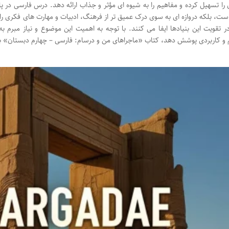
 را تسهیل کرده و مفاهیم را به شیوه ای مؤثر و جذاب ارائه دهد. درس فارسی در پای
ست، بلکه دروازه ای به سوی درک عمیق تر از فرهنگ، ادبیات و مهارت های فکری 
ر تقویت این بنیادها ایفا می کنند. با توجه به اهمیت این موضوع و نیاز مبرم ب
 کاربردی پوشش دهد، کتاب «ماجراهای من و درسام: فارسی – چهارم دبستان» به ق