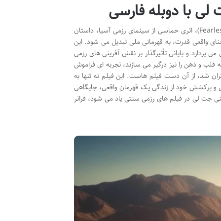
فیلم چینی جنگی شمشیری بی باک (Fearless) فیلم چینی جنگی شمشیری بی باک (Fearless)، اثری حماسی از سینمای رزمی آسیا، داستان
معنای واقعی قدرت، به قهرمانی ملی تبدیل می شود. این
ی پردازد و پایانی تأثیرگذار بر نقش آفرینی های رزمی
قلب و ذهن را نیز درگیر می سازند، تجربه ای فراموش
است. فیلم چینی جنگی شمشیری بی باک (Fearless)، اثری که در سال ۲۰۰۶ اکران شد، از آن دست فیلم هاست. این فیلم نه تنها به
 و پرکشش خود از زندگی یک قهرمان واقعی، جایگاهی
ینی جت لی در فیلم های رزمی سنتی یاد می شود، فراتر