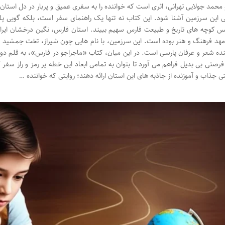
 محمد جولایی تهرانی، اثری است که خواننده را به سفری عمیق و پربار در دل استا
 این سرزمین آشنا شود. این کتاب نه تنها یک راهنمای سفر است، بلکه گویی پلی
 کوچه های تاریخ و طبیعت فارس سهیم ببیند. استان فارس، نگین درخشان ایران
مهد فرهنگ و هنر بوده است. این سرزمین، با نام هایی چون شیراز، تخت جمشید و پا
نده شعر و عرفان پارسی است. در این میان، کتاب «ماجراجو در فارس»، به قلم دو 
 فرصتی بی بدیل فراهم می آورد تا بتوان به تمامی ابعاد این خطه پر رمز و راز سفر
یتی جذاب و آموزنده از جاذبه های این استان ارائه دهند؛ روایتی که خواننده …