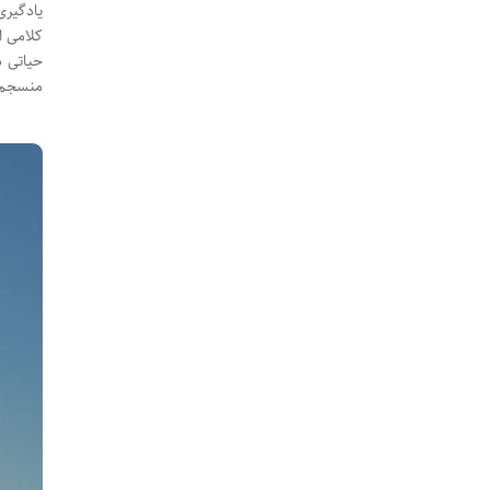
یادگیری
کلامی ا
حیاتی د
منسجم و