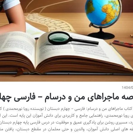
1404/
صه ماجراهای من و درسام – فارسی چها
تاب ماجراهای من و درسام: فارسی – چهارم دبستان ( نویسنده رویا نورمحمدی ) 
 رویا نورمحمدی، راهنمایی جامع و کاربردی برای دانش آموزان این پایه است. این 
رد، مسیری روشن برای یادگیری عمیق و موفقیت در درس فارسی پایه چهارم دبستان
ه های اصلی دانش آموزان، والدین و حتی معلمان در مقطع دبستان، یافتن منا