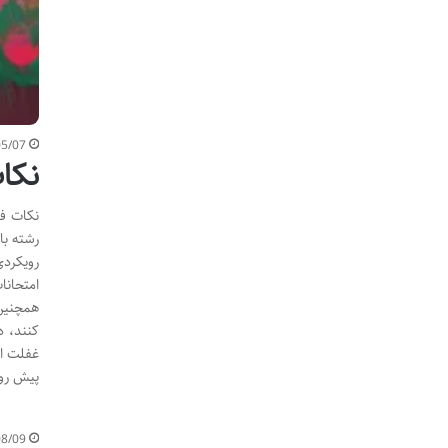
05/07
نکات
نکات فا
رشته با
رویکردی
امتحانا
همچنین 
کنند، د
غفلت از
پیش رو،
08/09