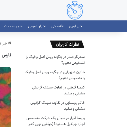
خبر فوری
اقتصادی
اخبار عمومی
اخبار سلامت
خبر ف
نظرات کاربران
فارس
سحرناز صدر
در
چگونه ریمل اصل و فیک را
تشخیص دهیم؟
خاتون شهریاری
در
چگونه ریمل اصل و فیک
را تشخیص دهیم؟
کیمیا گلخنی
در
تفاوت سینک گرانیتی
مشکی و سفید
خانم روستایی
در
تفاوت سینک گرانیتی
مشکی و سفید
پریسا آبیار
در
دنبال یک شرکت متخصص
اجاره جرثقیل هستید؟{جرثقیل نوین کنار