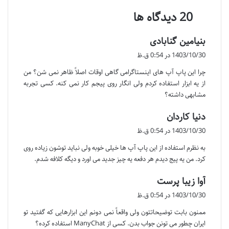
‫20 دیدگاه ها
گ
بنیامین گنابادی
ف
1403/10/30 در 0:54 ق.ظ
ت
چرا این پاپ آپ های اینستاگرامی گاهی اوقات اصلاً ظاهر نمی شن؟ من
:
از یه ابزار استفاده کردم ولی انگار روی پیجم کار نمی کنه. کسی تجربه
مشابهی داشته؟
گ
دنیا کاردان
ف
1403/10/30 در 0:54 ق.ظ
ت
به نظرم استفاده از این پاپ آپ ها خیلی خوبه ولی نباید توشون زیاده روی
:
کرد. من یه پیج دیدم هر دفعه یه چیز جدید می اورد و دیگه کلافه شدم.
گ
آوا زیبا پرست
ف
1403/10/30 در 0:54 ق.ظ
ت
ممنون بابت توضیحاتتون ولی واقعاً نمی دونم این ابزارهایی که گفتید تو
:
ایران چطور می تونن جواب بدن. کسی از ManyChat استفاده کرده؟