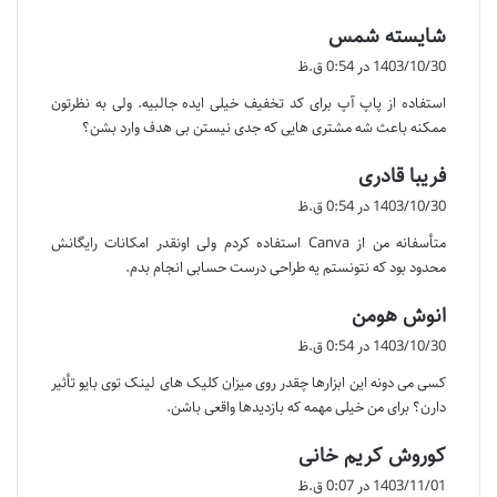
گ
شایسته شمس
ف
1403/10/30 در 0:54 ق.ظ
ت
استفاده از پاپ آپ برای کد تخفیف خیلی ایده جالبیه. ولی به نظرتون
:
ممکنه باعث شه مشتری هایی که جدی نیستن بی هدف وارد بشن؟
گ
فریبا قادری
ف
1403/10/30 در 0:54 ق.ظ
ت
متأسفانه من از Canva استفاده کردم ولی اونقدر امکانات رایگانش
:
محدود بود که نتونستم یه طراحی درست حسابی انجام بدم.
گ
انوش هومن
ف
1403/10/30 در 0:54 ق.ظ
ت
کسی می دونه این ابزارها چقدر روی میزان کلیک های لینک توی بایو تأثیر
:
دارن؟ برای من خیلی مهمه که بازدیدها واقعی باشن.
گ
کوروش کریم خانی
ف
1403/11/01 در 0:07 ق.ظ