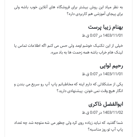
ت
به نظر میاد این روش بیشتر برای فروشگاه های آنلاین خوب باشه ولی
:
برای پیجای آموزشی هم کاربردی داره؟
گ
بهنام زیبا پرست
ف
1403/11/01 در 0:07 ق.ظ
ت
خیلی از این تکنیک خوشم اومد ولی حس می کنم اگه اطلاعات تماس یا
:
لینک هام خراب باشه همه زحمت ها به باد میره.
گ
رحیم لوایی
ف
1403/11/01 در 0:07 ق.ظ
ت
یکی از مشکلاتی که دارم اینه که مخاطبانم پاپ آپ رو سریع می بندن و
:
انگار هیچ وقت نمی خونن. پیشنهادی دارید؟
گ
ابوالفضل ذاکری
ف
1403/11/02 در 0:07 ق.ظ
ت
شما گفتید که نباید زیاده روی کرد ولی چطور می شه متوجه شد چه تعداد
:
پاپ آپ تو روز مناسبه؟