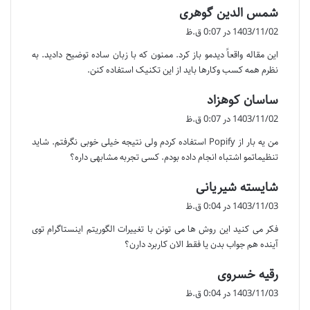
گ
شمس الدین گوهری
ف
1403/11/02 در 0:07 ق.ظ
ت
این مقاله واقعاً دیدمو باز کرد. ممنون که با زبان ساده توضیح دادید. به
:
نظرم همه کسب وکارها باید از این تکنیک استفاده کنن.
گ
ساسان کوهزاد
ف
1403/11/02 در 0:07 ق.ظ
ت
من یه بار از Popify استفاده کردم ولی نتیجه خیلی خوبی نگرفتم. شاید
:
تنظیماتمو اشتباه انجام داده بودم. کسی تجربه مشابهی داره؟
گ
شایسته شیریانی
ف
1403/11/03 در 0:04 ق.ظ
ت
فکر می کنید این روش ها می تونن با تغییرات الگوریتم اینستاگرام توی
:
آینده هم جواب بدن یا فقط الان کاربرد دارن؟
گ
رقیه خسروی
ف
1403/11/03 در 0:04 ق.ظ
ت