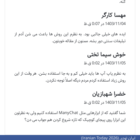
کنه.
گ
مهسا کارگر
ف
1403/11/04 در 0:07 ق.ظ
ت
ایده های خیلی جالبی بود. به نظرم این روش ها باعث می شن آدم از
:
تبلیغات سنتی دور بشه. ممنون از مقاله خوبتون.
گ
خوش سیما تختی
ف
1403/11/05 در 0:02 ق.ظ
ت
به نظرم پاپ آپ ها باید خیلی کم و به جا استفاده بشن. هر وقت از این
:
روش زیاد استفاده کردم مردم دیگه اصلاً توجه نکردن.
گ
خضرا شهبازیان
ف
1403/11/05 در 0:02 ق.ظ
ت
شما گفتید که از ابزارهایی مثل ManyChat استفاده کنیم ولی به نظرتون
:
این ابزارا روی پیجای کوچیک که تازه شروع کردن هم جواب می دن؟
ایران تودی (Iranian Today 2026)