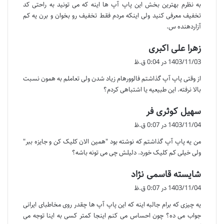
به نظرم بهترین بخش این پاپ آپ ها اینه که می تونید به راحتی کد
:
تخفیف معرفی کنید ولی اینکه مردم فقط تخفیف رو بخوان و برن یه کم
آزاردهنده س.
گ
زهرا علی اکبری
ف
1403/11/03 در 0:04 ق.ظ
ت
از وقتی پاپ آپ گذاشتم فالوورهام زیاد شدن ولی تعاملم به همون نسبت
:
بالا نرفته. این طبیعیه یا اشتباهی کردم؟
گ
سهیل کوثری فر
ف
1403/11/04 در 0:07 ق.ظ
ت
من یه پاپ آپ گذاشتم که نوشته بود "همین الان کلیک کن و جایزه ببر"
:
ولی خیلی کم کلیک خورد. دلیلش چی می تونه باشه؟
گ
شایسته قاسمی نژاد
ف
1403/11/04 در 0:07 ق.ظ
ت
یه چیزی که برام جالبه اینه که این پاپ آپ ها چقدر روی مخاطبای ایرانی
:
جواب می ده؟ چون احساس می کنم اینجا کمتر کسی به اینا توجه می