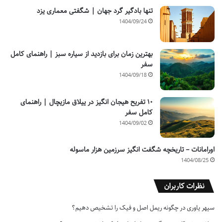
تنها بادگیر گرد جهان | شگفتی معماری یزد
1404/09/24
بهترین زمان برای بازدید از سیاره سبز | راهنمای کامل
سفر
1404/09/18
۱۰ تفریح هیجان انگیز در ییلاق مازیچال | راهنمای
کامل سفر
1404/09/02
اورامانات – تاریخچه شگفت انگیز سرزمین هزار ماسوله
1404/08/25
نظرات کاربران
سپهر یاوری
در
چگونه ریمل اصل و فیک را تشخیص دهیم؟