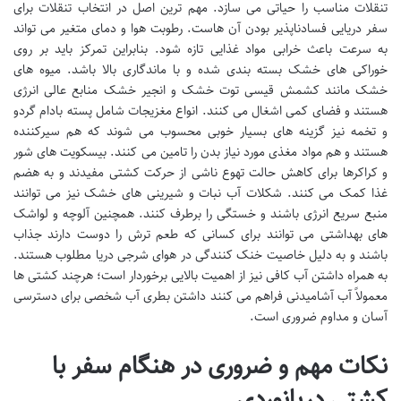
تنقلات مناسب را حیاتی می سازد. مهم ترین اصل در انتخاب تنقلات برای
سفر دریایی فسادناپذیر بودن آن هاست. رطوبت هوا و دمای متغیر می تواند
به سرعت باعث خرابی مواد غذایی تازه شود. بنابراین تمرکز باید بر روی
خوراکی های خشک بسته بندی شده و با ماندگاری بالا باشد. میوه های
خشک مانند کشمش قیسی توت خشک و انجیر خشک منابع عالی انرژی
هستند و فضای کمی اشغال می کنند. انواع مغزیجات شامل پسته بادام گردو
و تخمه نیز گزینه های بسیار خوبی محسوب می شوند که هم سیرکننده
هستند و هم مواد مغذی مورد نیاز بدن را تامین می کنند. بیسکویت های شور
و کراکرها برای کاهش حالت تهوع ناشی از حرکت کشتی مفیدند و به هضم
غذا کمک می کنند. شکلات آب نبات و شیرینی های خشک نیز می توانند
منبع سریع انرژی باشند و خستگی را برطرف کنند. همچنین آلوچه و لواشک
های بهداشتی می توانند برای کسانی که طعم ترش را دوست دارند جذاب
باشند و به دلیل خاصیت خنک کنندگی در هوای شرجی دریا مطلوب هستند.
به همراه داشتن آب کافی نیز از اهمیت بالایی برخوردار است؛ هرچند کشتی ها
معمولاً آب آشامیدنی فراهم می کنند داشتن بطری آب شخصی برای دسترسی
آسان و مداوم ضروری است.
نکات مهم و ضروری در هنگام سفر با
کشتی دریانوردی