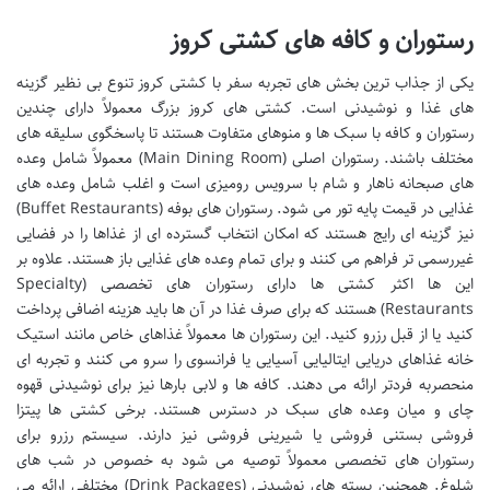
رستوران و کافه های کشتی کروز
یکی از جذاب ترین بخش های تجربه سفر با کشتی کروز تنوع بی نظیر گزینه
های غذا و نوشیدنی است. کشتی های کروز بزرگ معمولاً دارای چندین
رستوران و کافه با سبک ها و منوهای متفاوت هستند تا پاسخگوی سلیقه های
مختلف باشند. رستوران اصلی (Main Dining Room) معمولاً شامل وعده
های صبحانه ناهار و شام با سرویس رومیزی است و اغلب شامل وعده های
غذایی در قیمت پایه تور می شود. رستوران های بوفه (Buffet Restaurants)
نیز گزینه ای رایج هستند که امکان انتخاب گسترده ای از غذاها را در فضایی
غیررسمی تر فراهم می کنند و برای تمام وعده های غذایی باز هستند. علاوه بر
این ها اکثر کشتی ها دارای رستوران های تخصصی (Specialty
Restaurants) هستند که برای صرف غذا در آن ها باید هزینه اضافی پرداخت
کنید یا از قبل رزرو کنید. این رستوران ها معمولاً غذاهای خاص مانند استیک
خانه غذاهای دریایی ایتالیایی آسیایی یا فرانسوی را سرو می کنند و تجربه ای
منحصربه فردتر ارائه می دهند. کافه ها و لابی بارها نیز برای نوشیدنی قهوه
چای و میان وعده های سبک در دسترس هستند. برخی کشتی ها پیتزا
فروشی بستنی فروشی یا شیرینی فروشی نیز دارند. سیستم رزرو برای
رستوران های تخصصی معمولاً توصیه می شود به خصوص در شب های
شلوغ. همچنین بسته های نوشیدنی (Drink Packages) مختلفی ارائه می