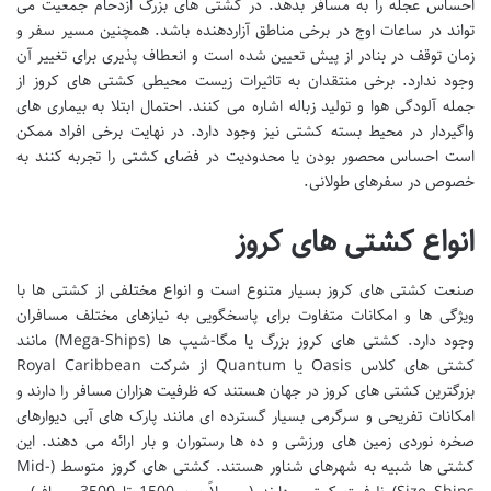
احساس عجله را به مسافر بدهد. در کشتی های بزرگ ازدحام جمعیت می
تواند در ساعات اوج در برخی مناطق آزاردهنده باشد. همچنین مسیر سفر و
زمان توقف در بنادر از پیش تعیین شده است و انعطاف پذیری برای تغییر آن
وجود ندارد. برخی منتقدان به تاثیرات زیست محیطی کشتی های کروز از
جمله آلودگی هوا و تولید زباله اشاره می کنند. احتمال ابتلا به بیماری های
واگیردار در محیط بسته کشتی نیز وجود دارد. در نهایت برخی افراد ممکن
است احساس محصور بودن یا محدودیت در فضای کشتی را تجربه کنند به
خصوص در سفرهای طولانی.
انواع کشتی های کروز
صنعت کشتی های کروز بسیار متنوع است و انواع مختلفی از کشتی ها با
ویژگی ها و امکانات متفاوت برای پاسخگویی به نیازهای مختلف مسافران
وجود دارد. کشتی های کروز بزرگ یا مگا-شیپ ها (Mega-Ships) مانند
کشتی های کلاس Oasis یا Quantum از شرکت Royal Caribbean
بزرگترین کشتی های کروز در جهان هستند که ظرفیت هزاران مسافر را دارند و
امکانات تفریحی و سرگرمی بسیار گسترده ای مانند پارک های آبی دیوارهای
صخره نوردی زمین های ورزشی و ده ها رستوران و بار ارائه می دهند. این
کشتی ها شبیه به شهرهای شناور هستند. کشتی های کروز متوسط (Mid-