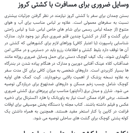
وسایل ضروری برای مسافرت با کشتی کروز
بستن چمدان برای سفر با کشتی کروز نیازمند در نظر گرفتن جزئیات بیشتری
نسبت به سفرهای معمولی است. علاوه بر لباس مناسب برای آب و هوای
متنوع (از جمله لباس رسمی برای شام های خاص لباس شنا و لباس راحتی
برای گشت و گذار در کشتی) چندین قلم ضروری دیگر نیز وجود دارد. مدارک
شناسایی پاسپورت (با اعتبار کافی) ویزاهای لازم برای کشورهایی که کشتی در
آن ها توقف دارد بلیط کشتی و اطلاعات رزرو باید در دسترس و در مکانی امن
نگهداری شوند. یک کیف کوچک دستی برای حمل وسایل ضروری روزانه مانند
ضدآفتاب کلاه عینک آفتابی دوربین و مدارک در هنگام پیاده شدن در بندرگاه
ها بسیار کاربردی است. داروهای شخصی به میزان کافی برای کل مدت سفر
به علاوه نسخه پزشک از اهمیت بالایی برخوردارند. کیت کمک های اولیه
کوچک شامل چسب زخم مسکن و داروهای ضدتهوع برای دریازدگی توصیه
می شود. شارژر و مبدل برق (آداپتور) مناسب برای پریزهای برق کشتی ضروری
هستند. برخی افراد ممکن است نیاز به پاوربانک یا هارد اکسترنال برای ذخیره
عکس و فیلم داشته باشند. کتاب مجله یا دستگاه پخش موسیقی برای اوقات
فراغت در کابین یا کنار استخر مفید هستند. همچنین به همراه داشتن یک
کوله پشتی کوچک برای گشت های ساحلی توصیه می شود.