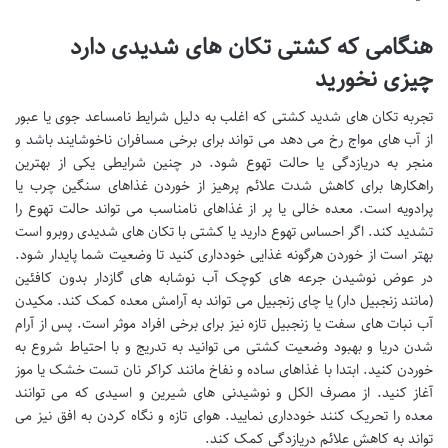
هنگامی که کشتی تکان های شدیدی دارد
چیزی نخورید
تجربه تکان های شدید کشتی که اغلب به دلیل شرایط نامساعد جوی یا عبور
از آب های مواج رخ می دهد می تواند برای برخی مسافران ناخوشایند باشد و
منجر به دریازدگی یا حالت تهوع شود. در چنین شرایطی یکی از بهترین
راهکارها برای کاهش شدت علائم پرهیز از خوردن غذاهای سنگین چرب یا
پرادویه است. معده خالی یا پر از غذاهای نامناسب می تواند حالت تهوع را
تشدید کند. اگر احساس تهوع دارید یا کشتی با تکان های شدیدی روبرو است
بهتر است از خوردن هرگونه غذایی خودداری کنید تا وضعیت شما پایدار شود.
در عوض نوشیدن جرعه های کوچک آب نوشابه های گازدار بدون کافئین
(مانند زنجبیل دار) یا چای زنجبیل می تواند به آرامش معده کمک کند. مکیدن
آب نبات های سفت یا زنجبیل تازه نیز برای برخی افراد موثر است. پس از آرام
شدن دریا و بهبود وضعیت کشتی می توانید به تدریج و با احتیاط شروع به
خوردن کنید. ابتدا با غذاهای ساده و نفاخ مانند کراکر نان تست خشک یا موز
آغاز کنید. از مصرف الکل و نوشیدنی های شیرین و اسیدی که می توانند
معده را تحریک کنند خودداری نمایید. هوای تازه و نگاه کردن به افق نیز می
تواند به کاهش علائم دریازدگی کمک کند.