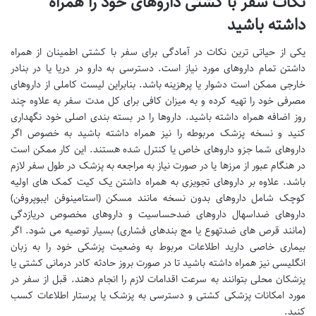
نکات سفر با کشتی داروهای خود را همراه
داشته باشید
یکی از حیاتی ترین نکات در آمادگی برای سفر با کشتی اطمینان از همراه
داشتن تمام داروهای مورد نیاز است. دسترسی به دارو در دریا یا در بنادر
خارجی ممکن است دشوار یا پرهزینه باشد. بنابراین لیست کاملی از داروهای
مصرفی خود را تهیه کرده و به میزان کافی برای کل مدت سفر به علاوه چند
روز اضافه همراه داشته باشید. داروها را در بسته بندی اصلی خود نگهداری
کنید و نسخه پزشک مربوطه را نیز همراه داشته باشید به خصوص اگر
داروهای شما جزو داروهای خاص یا کنترل شده هستند. این کار ممکن است
در هنگام عبور از مرزها یا در صورت نیاز به مراجعه به پزشک در طول سفر لازم
باشد. علاوه بر داروهای تجویزی به همراه داشتن یک کیت کمک های اولیه
کوچک شامل داروهای بدون نسخه مانند مسکن (استامینوفن ایبوپروفن)
داروهای ضداسهال داروهای ضدحساسیت و داروهای مخصوص دریازدگی
(مانند قرص های ضدتهوع یا مچ بندهای فشاری) بسیار توصیه می شود. اگر
بیماری خاصی دارید اطلاعات مربوط به وضعیت پزشکی خود را به زبان
انگلیسی نیز همراه داشته باشید تا در صورت بروز حادثه کادر درمانی کشتی یا
پزشکان محلی بتوانند به سرعت اقدامات لازم را انجام دهند. قبل از سفر در
مورد امکانات پزشکی کشتی و دسترسی به پزشک یا پرستار اطلاعات کسب
کنید.