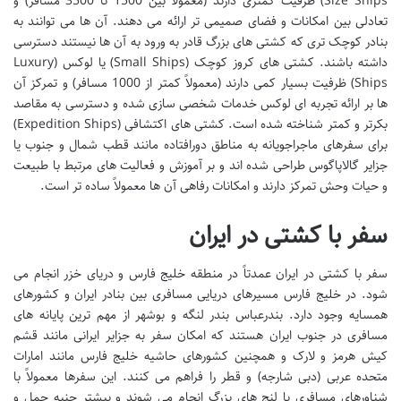
Size Ships) ظرفیت کمتری دارند (معمولاً بین 1500 تا 3500 مسافر) و
تعادلی بین امکانات و فضای صمیمی تر ارائه می دهند. آن ها می توانند به
بنادر کوچک تری که کشتی های بزرگ قادر به ورود به آن ها نیستند دسترسی
داشته باشند. کشتی های کروز کوچک (Small Ships) یا لوکس (Luxury
Ships) ظرفیت بسیار کمی دارند (معمولاً کمتر از 1000 مسافر) و تمرکز آن
ها بر ارائه تجربه ای لوکس خدمات شخصی سازی شده و دسترسی به مقاصد
بکرتر و کمتر شناخته شده است. کشتی های اکتشافی (Expedition Ships)
برای سفرهای ماجراجویانه به مناطق دورافتاده مانند قطب شمال و جنوب یا
جزایر گالاپاگوس طراحی شده اند و بر آموزش و فعالیت های مرتبط با طبیعت
و حیات وحش تمرکز دارند و امکانات رفاهی آن ها معمولاً ساده تر است.
سفر با کشتی در ایران
سفر با کشتی در ایران عمدتاً در منطقه خلیج فارس و دریای خزر انجام می
شود. در خلیج فارس مسیرهای دریایی مسافری بین بنادر ایران و کشورهای
همسایه وجود دارد. بندرعباس بندر لنگه و بوشهر از مهم ترین پایانه های
مسافری در جنوب ایران هستند که امکان سفر به جزایر ایرانی مانند قشم
کیش هرمز و لارک و همچنین کشورهای حاشیه خلیج فارس مانند امارات
متحده عربی (دبی شارجه) و قطر را فراهم می کنند. این سفرها معمولاً با
شناورهای مسافری یا لنج های بزرگ انجام می شوند و بیشتر جنبه حمل و