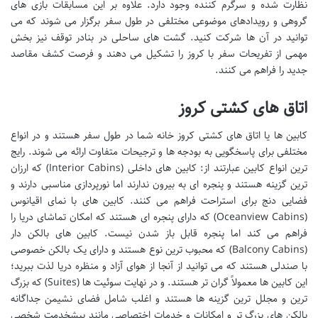
نظارت شده و سرگرم کننده وجود دارد. علاوه بر این مسابقات بازی های
گروهی و رویدادهای موضوعی مختلفی در طول سفر برگزار می شوند که می
توانید در آن ها شرکت کنید. گشت های ساحلی در بنادر توقف نیز بخش
مهمی از تفریحات سفر با کروز را تشکیل می دهند و فرصت کشف مقاصد
جدید را فراهم می کنند.
اتاق های کشتی کروز
کابین ها یا اتاق های کشتی کروز خانه شما در طول سفر هستند و در انواع
مختلفی برای پاسخگویی به بودجه ها و ترجیحات متفاوت ارائه می شوند. رایج
ترین انواع کابین عبارتند از: کابین های داخلی (Interior Cabins) که ارزان
ترین گزینه هستند و پنجره ای به بیرون ندارند اما نورپردازی مناسبی دارند و
فضایی دنج برای استراحت فراهم می کنند. کابین های با نمای اقیانوس
(Oceanview Cabins) که دارای پنجره ای هستند که امکان تماشای دریا را
فراهم می کند اما پنجره قابل باز شدن نیست. کابین های بالکن دار
(Balcony Cabins) که محبوب ترین نوع هستند و دارای یک بالکن خصوصی
با صندلی هستند که می توانید از آنجا از هوای آزاد و منظره دریا لذت ببرید؛
این کابین ها معمولاً گران تر هستند. و در نهایت سوئیت ها (Suites) که بزرگ
ترین و مجلل ترین گزینه ها هستند و اغلب شامل فضای نشیمن جداگانه
بالکن های بزرگ تر و امکانات و خدمات اختصاصی مانند پیشخدمت شخصی