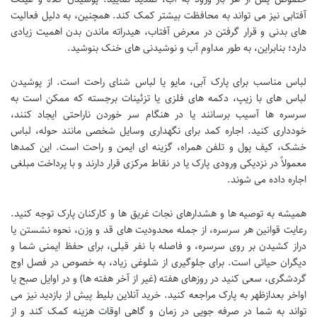
آفتابی نیز می تواند به محافظت بیشتر کمک کند. همچنین، به دلیل فعالیت
های بدنی و قرار گرفتن در معرض آفتاب، هیدراته ماندن بدن اهمیت زیادی
دارد؛ بنابراین، به طور مداوم آب و نوشیدنی های خنک بنوشید.
لباس مناسب برای پارک آبی، مایو یا لباس شنای راحت است. از پوشیدن
لباس های با زیپ، دکمه های فلزی یا تزئینات برجسته که ممکن است به
سرسره ها آسیب برسانند یا در هنگام سر خوردن ناراحتی ایجاد کنند،
خودداری کنید. اجاره کمد برای نگهداری وسایل شخصی مانند حوله، لباس
خشک، کیف پول و تلفن همراه، گزینه ای ایمن و راحت است. این کمدها
معمولاً در نزدیکی ورودی پارک یا در نقاط مرکزی قرار دارند و با پرداخت مبلغی
اجاره داده می شوند.
همیشه به توصیه ها و هشدارهای نجات غریق ها و کارکنان پارک توجه کنید.
رعایت قوانین هر سرسره، از جمله محدودیت های قد و وزن، نحوه نشستن یا
دراز کشیدن بر روی سرسره، و فاصله با نفر قبلی، برای حفظ ایمنی شما و
دیگران حیاتی است. برای جلوگیری از شلوغی زیاد، به خصوص در فصل اوج
گردشگری، سعی کنید در روزهای هفته (غیر از آخر هفته ها) و در اوایل صبح یا
اواخر بعدازظهر به پارک مراجعه کنید. خرید آنلاین بلیط پیش از بازدید نیز می
تواند به شما در صرفه جویی در زمان و گاهی اوقات هزینه کمک کند و از