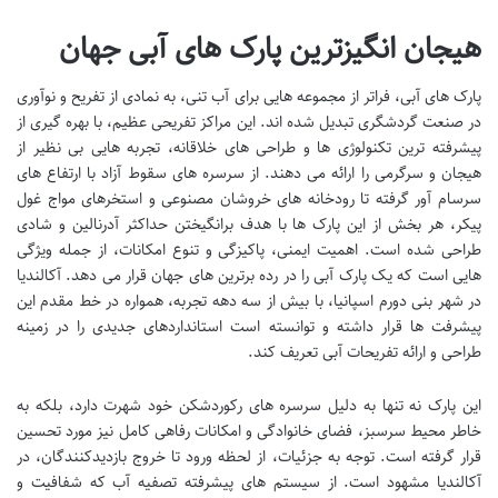
هیجان انگیزترین پارک های آبی جهان
پارک های آبی، فراتر از مجموعه هایی برای آب تنی، به نمادی از تفریح و نوآوری
در صنعت گردشگری تبدیل شده اند. این مراکز تفریحی عظیم، با بهره گیری از
پیشرفته ترین تکنولوژی ها و طراحی های خلاقانه، تجربه هایی بی نظیر از
هیجان و سرگرمی را ارائه می دهند. از سرسره های سقوط آزاد با ارتفاع های
سرسام آور گرفته تا رودخانه های خروشان مصنوعی و استخرهای مواج غول
پیکر، هر بخش از این پارک ها با هدف برانگیختن حداکثر آدرنالین و شادی
طراحی شده است. اهمیت ایمنی، پاکیزگی و تنوع امکانات، از جمله ویژگی
هایی است که یک پارک آبی را در رده برترین های جهان قرار می دهد. آکالندیا
در شهر بنی دورم اسپانیا، با بیش از سه دهه تجربه، همواره در خط مقدم این
پیشرفت ها قرار داشته و توانسته است استانداردهای جدیدی را در زمینه
طراحی و ارائه تفریحات آبی تعریف کند.
این پارک نه تنها به دلیل سرسره های رکوردشکن خود شهرت دارد، بلکه به
خاطر محیط سرسبز، فضای خانوادگی و امکانات رفاهی کامل نیز مورد تحسین
قرار گرفته است. توجه به جزئیات، از لحظه ورود تا خروج بازدیدکنندگان، در
آکالندیا مشهود است. از سیستم های پیشرفته تصفیه آب که شفافیت و