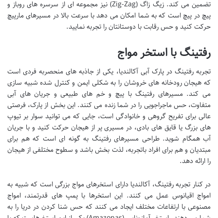
تضمین می کند. زیگ زاگ (Zig-Zag) نیز مجموعه ای از سرسره های روباز و
پیچ در پیچ است که به شما امکان می دهد با سرعت بالا در مسیرهای مارپیچ
حرکت کنید و حس رقابت با دوستانتان را تجربه نمایید.
رفتینگ با استخر مواج
تجربه رفتینگ در پارک آبی آکالندیا، یکی از جاذبه های منحصربه فردی است
که هیجان رودخانه های خروشان را به شکلی ایمن و کنترل شده شبیه سازی
می کند. مسیرهای رفتینگ با پیچ و خم های طبیعی و جریان های آبی
متفاوت، حس ماجراجویی را در شما زنده می کنند. این بخش از پارک، فرصتی
عالی برای تفریح گروهی و خانوادگی است، جایی که می توانید سوار بر تیوپ
های بزرگ یا قایق های بادی، در مسیری پر از هیجان حرکت کنید و با جریان
آب همگام شوید. طراحی مسیرهای رفتینگ به گونه ای است که هم برای
مبتدیان و هم برای افراد باتجربه، لذت بخش باشد و سطوح مختلفی از هیجان
را ارائه دهد.
در کنار تجربه رفتینگ، آکالندیا دارای استخرهای مواج بزرگی است که شبیه به
امواج اقیانوس عمل می کنند. این استخرها با پمپ های قدرتمند، امواج
مصنوعی با ارتفاعات مختلف ایجاد می کنند که حس شنا کردن در دریا را به
شما می دهند. استخر آمازوناس (Amazonas) یکی از این استخرهاست که با