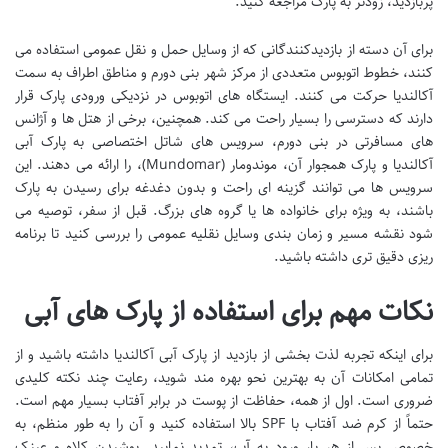
پربازدید، زودتر به پارک مراجعه کنید.
برای آن دسته از بازدیدکنندگانی که از وسایل حمل و نقل عمومی استفاده می
کنند، خطوط اتوبوس متعددی از مرکز شهر بنی دورم و مناطق اطراف به سمت
آکالندیا حرکت می کنند. ایستگاه های اتوبوس در نزدیکی ورودی پارک قرار
دارند که دسترسی را بسیار راحت می کند. همچنین، برخی از هتل ها و آژانس
های مسافرتی در بنی دورم، سرویس های شاتل اختصاصی به پارک آبی
آکالندیا و پارک همجوار آن، موندومار (Mundomar)، را ارائه می دهند. این
سرویس ها می توانند گزینه ای راحت و بدون دغدغه برای رسیدن به پارک
باشند، به ویژه برای خانواده ها یا گروه های بزرگ. قبل از سفر، توصیه می
شود نقشه مسیر و زمان بندی وسایل نقلیه عمومی را بررسی کنید تا برنامه
ریزی دقیق تری داشته باشید.
نکات مهم برای استفاده از پارک های آبی
برای اینکه تجربه لذت بخشی از بازدید از پارک آبی آکالندیا داشته باشید و از
تمامی امکانات آن به بهترین نحو بهره مند شوید، رعایت چند نکته کلیدی
ضروری است. اول از همه، حفاظت از پوست در برابر آفتاب بسیار مهم است.
حتماً از کرم ضد آفتاب با SPF بالا استفاده کنید و آن را به طور منظم، به
خصوص پس از هر بار ورود به آب، تمدید نمایید. پوشیدن کلاه و عینک