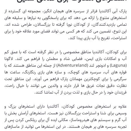
پارک آبی آکالندیا فراتر از سرسره های هیجان انگیز، مجموعه ای گسترده از
استخرهای متنوع را ارائه می دهد که برای پاسخگویی به نیازها و سلیقه های
تمامی بازدیدکنندگان، از کودکان نوپا گرفته تا بزرگسالان، طراحی شده اند.
این تنوع، تضمین می کند که هر کسی می تواند فضای مورد علاقه خود را برای
استراحت، تفریح یا آب بازی پیدا کند.
برای کودکان، آکالندیا مناطق مخصوصی را در نظر گرفته است که با عمق کم
آب و امکانات بازی ایمن، فضایی شاد و مطمئن را فراهم می کند. لاگونا
(Laguna) و ادونچر لند (Adventureland) از جمله این مناطق هستند که با
فواره های آب، سرسره های کوچک، و سازه های بازی رنگارنگ، ساعت ها
سرگرمی را برای کوچکترین مهمانان پارک فراهم می آورند. این مناطق تحت
نظارت دقیق نجات غریق ها قرار دارند و والدین می توانند با خیال راحت،
فرزندان خود را در حال بازی و لذت بردن از آب تماشا کنند.
علاوه بر استخرهای مخصوص کودکان، آکالندیا دارای استخرهای بزرگ و
وسیعی برای شنا و استراحت بزرگسالان نیز هست. استخرهای آرامش بخش با
آب گرم و سیستم های هیدروماساژ، مکانی ایده آل برای ریلکس کردن پس از
تجربه سرسره های پر هیجان هستند. در این استخرها می توانید از ماساژهای