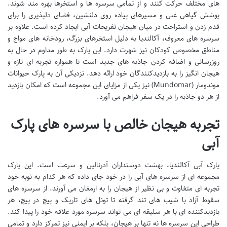
های مختلف حرکت کنند و از تمامی سرسره ها و استخرها بهره مند شوند.
پوشش گیاهی غنی و مسیرهای پیاده روی دلنشین، فضای دلپذیری را برای
قدم زدن و استراحت در میان هیجان تفریحات آبی ایجاد کرده است. علاوه بر
سرسره های معروف، آکالندیا به دلیل استخرهای بزرگ، رودخانه های مواج و
مناطق مخصوص کودکان نیز شهرت دارد. این پارک به طور مداوم در حال به
روزرسانی و اضافه کردن جاذبه های جدید است تا همواره تجربه ای تازه و
هیجان انگیز را به بازدیدکنندگان خود ارائه دهد. نزدیکی آن به پارک حیوانات
موندومار (Mundomar) نیز یکی از مزایای این مجموعه است که امکان بازدید
از هر دو جاذبه را در یک سفر فراهم می آورد.
تجربه هیجان خالص با سرسره های پارک
آبی
پارک آبی آکالندیا، بهشت دوستداران آدرنالین و سرعت است. این پارک
مجموعه ای از سرسره های آبی را در خود جای داده که هر کدام به نوبه خود
تجربه ای متفاوت و بی نظیر از هیجان را به ارمغان می آورند. از سرسره های
سقوط آزاد با شیب های تند گرفته تا تونل های تاریک و پیچ در پیچ، هر
بازدیدکننده ای با هر سلیقه ای می تواند سرسره مورد علاقه خود را پیدا کند.
طراحی این سرسره ها نه تنها بر هیجان، بلکه بر ایمنی نیز تمرکز دارد و تمامی