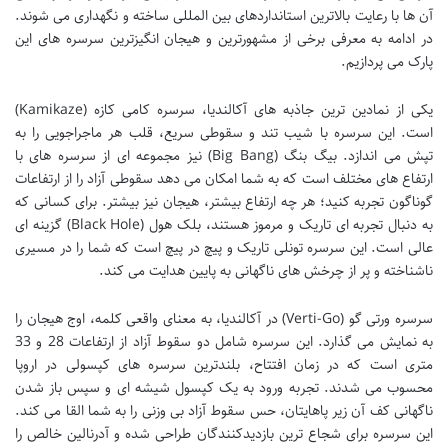
آن ها با رعایت بالاترین استانداردهای بین المللی ساخته و نگهداری می شوند.
در ادامه به معرفی برخی از مشهورترین و هیجان انگیزترین سرسره های این
پارک می پردازیم.
یکی از نمادین ترین جاذبه های آکالندیا، سرسره کامی کازه (Kamikaze)
است. این سرسره با شیب تند و سقوطی سریع، قلب هر ماجراجویی را به
تپش می اندازد. بیگ بنگ (Big Bang) نیز مجموعه ای از سرسره های با
ارتفاع های مختلف است که به شما امکان می دهد سقوطی آزاد را از ارتفاعات
گوناگون تجربه کنید؛ هر چه ارتفاع بیشتر، هیجان نیز بیشتر. برای کسانی که
به دنبال تجربه ای تاریک و مرموز هستند، بلک هول (Black Hole) گزینه ای
عالی است. این سرسره تونلی تاریک و پیچ در پیچ است که شما را در مسیری
ناشناخته و پر از چرخش های ناگهانی به پایین هدایت می کند.
سرسره ورتی گو (Verti-Go) در آکالندیا، به معنای واقعی کلمه، اوج هیجان را
به نمایش می گذارد. این سرسره شامل دو سقوط آزاد از ارتفاعات 28 و 33
متری است که در زمان افتتاح، بلندترین سرسره های کپسولی در اروپا
محسوب می شدند. تجربه ورود به یک کپسول شیشه ای و سپس باز شدن
ناگهانی کف آن زیر پاهایتان، حس سقوط آزاد بی وزنی را به شما القا می کند.
این سرسره برای شجاع ترین بازدیدکنندگان طراحی شده و آدرنالین خالص را