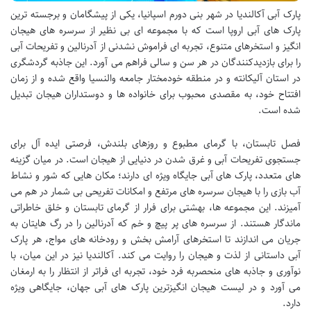
پارک آبی آکالندیا در شهر بنی دورم اسپانیا، یکی از پیشگامان و برجسته ترین
پارک های آبی اروپا است که با مجموعه ای بی نظیر از سرسره های هیجان
انگیز و استخرهای متنوع، تجربه ای فراموش نشدنی از آدرنالین و تفریحات آبی
را برای بازدیدکنندگان در هر سن و سالی فراهم می آورد. این جاذبه گردشگری
در استان آلیکانته و در منطقه خودمختار جامعه والنسیا واقع شده و از زمان
افتتاح خود، به مقصدی محبوب برای خانواده ها و دوستداران هیجان تبدیل
شده است.
فصل تابستان، با گرمای مطبوع و روزهای بلندش، فرصتی ایده آل برای
جستجوی تفریحات آبی و غرق شدن در دنیایی از هیجان است. در میان گزینه
های متعدد، پارک های آبی جایگاه ویژه ای دارند؛ مکان هایی که شور و نشاط
آب بازی را با هیجان سرسره های مرتفع و امکانات تفریحی بی شمار در هم می
آمیزند. این مجموعه ها، بهشتی برای فرار از گرمای تابستان و خلق خاطراتی
ماندگار هستند. از سرسره های پر پیچ و خم که آدرنالین را در رگ هایتان به
جریان می اندازند تا استخرهای آرامش بخش و رودخانه های مواج، هر پارک
آبی داستانی از لذت و هیجان را روایت می کند. آکالندیا نیز در این میان، با
نوآوری و جاذبه های منحصربه فرد خود، تجربه ای فراتر از انتظار را به ارمغان
می آورد و در لیست هیجان انگیزترین پارک های آبی جهان، جایگاهی ویژه
دارد.