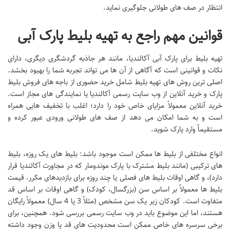
انتظار در صف های طولانی جلوگیری نماید.
قوانین مهم راجع به تهیه بلیط پارک آبی
تهیه بلیط برای پارک آبی آکالندیا، مانند هر جاذبه گردشگری دیگری، دارای
نکات و قوانینی است که آگاهی از آن ها می تواند تجربه شما را بهبود بخشد.
اصلی ترین روش های تهیه بلیط شامل خرید حضوری از باجه های فروش بلیط
پارک و خرید آنلاین از وب سایت رسمی آکالندیا یا نمایندگی های مجاز است.
خرید آنلاین معمولاً مزایای خاص خود را دارد؛ اغلب با تخفیف هایی همراه
است و به شما امکان می دهد از صف های طولانی ورودی عبور کرده و
مستقیماً وارد پارک شوید.
انواع مختلفی از بلیط ها ممکن است موجود باشد: بلیط های یک روزه، بلیط
های ترکیبی (مانند بلیط مشترک با پارک موندومار که در مجاورت آکالندیا قرار
دارد)، و گاهی اوقات بلیط های فصلی یا چند روزه برای بازدیدهای مکرر. قیمت
بلیط ها معمولاً بر اساس سن (بزرگسال، کودک) و گاهی اوقات بر اساس قد
متفاوت است. کودکان زیر یک سن مشخص (مثلاً 3 یا 4 سال) معمولاً رایگان
هستند، اما این موضوع باید در وب سایت رسمی بررسی شود. همچنین، برای
برخی سرسره های خاص ممکن است محدودیت های قد یا وزن وجود داشته